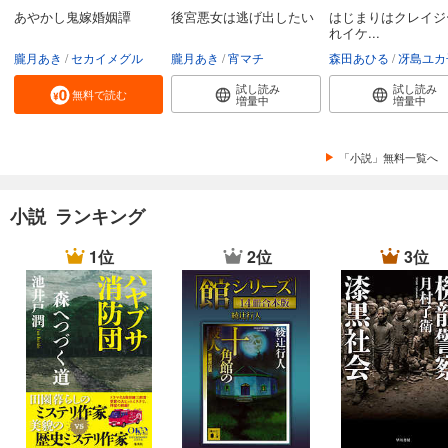
あやかし鬼嫁婚姻譚
後宮悪女は逃げ出したい
はじまりはクレイジ
れイケ...
朧月あき
セカイメグル
朧月あき
宵マチ
森田あひる
冴島ユカ
試し読み
試し読み
無料で読む
増量中
増量中
「小説」無料一覧へ
小説 ランキング
1位
2位
3位