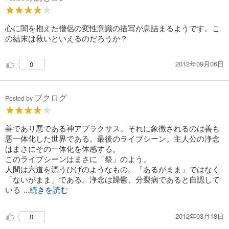
心に闇を抱えた僧侶の変性意識の描写が息詰まるようです。こ
の結末は救いといえるのだろうか？
2012年09月06日
0
ブクログ
Posted by
善であり悪である神アブラクサス。それに象徴されるのは善も
悪一体化した世界である。最後のライブシーン。主人公の浄念
はまさにその一体化を体感する。
このライブシーンはまさに「祭」のよう。
人間は六道を漂うひげのようなもの。「あるがまま」ではなく
「ないがまま」である。浄念は躁鬱、分裂病であると自認して
いる
...続きを読む
2012年03月18日
0