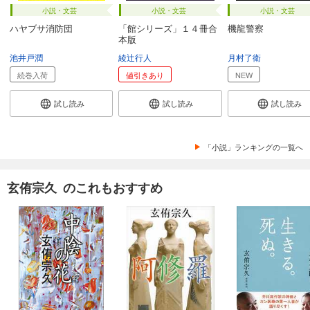
小説・文芸
小説・文芸
小説・文芸
ハヤブサ消防団
「館シリーズ」１４冊合
機龍警察
本版
池井戸潤
綾辻行人
月村了衛
続巻入荷
値引きあり
NEW
試し読み
試し読み
試し読み
「小説」ランキングの一覧へ
玄侑宗久 のこれもおすすめ