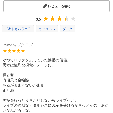
レビューを書く
3.5
ドキドキハラハラ
カッコいい
ダーク
ブクログ
Posted by
かつてロックを志していた躁鬱の僧侶。
思考は強烈な視覚イメージに。
躁と鬱
有頂天と金輪際
あるがままとないがまま
正と邪
両極を行ったりきたりしながらライブへと。
ライブの強烈なカタルシスに啓示を受けるがきっとその一瞬だ
けなんだろうな。