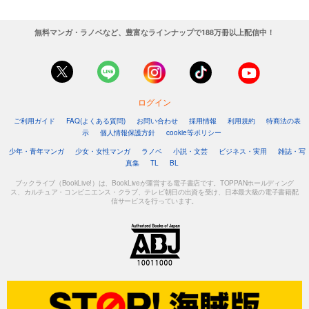
無料マンガ・ラノベなど、豊富なラインナップで188万冊以上配信中！
ログイン
ご利用ガイド
FAQ(よくある質問)
お問い合わせ
採用情報
利用規約
特商法の表
示
個人情報保護方針
cookie等ポリシー
少年・青年マンガ
少女・女性マンガ
ラノベ
小説・文芸
ビジネス・実用
雑誌・写
真集
TL
BL
ブックライブ（BookLive!）は、BookLiveが運営する電子書店です。TOPPANホールディング
ス、カルチュア・コンビニエンス・クラブ、テレビ朝日の出資を受け、日本最大級の電子書籍配
信サービスを行っています。