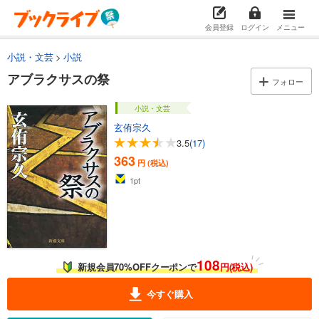
会員登録
ログイン
メニュー
小説・文芸
小説
アブラクサスの祭
フォロー
小説・文芸
玄侑宗久
3.5
(17)
363
円 (税込)
1
pt
108
新規会員70%OFFクーポンで
円(税込)
今すぐ購入