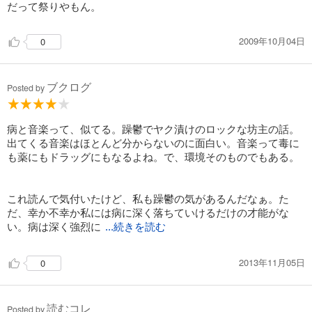
だって祭りやもん。
2009年10月04日
0
ブクログ
Posted by
病と音楽って、似てる。躁鬱でヤク漬けのロックな坊主の話。
出てくる音楽はほとんど分からないのに面白い。音楽って毒に
も薬にもドラッグにもなるよね。で、環境そのものでもある。
これ読んで気付いたけど、私も躁鬱の気があるんだなぁ。た
だ、幸か不幸か私には病に深く落ちていけるだけの才能がな
い。病は深く強烈に
...続きを読む
2013年11月05日
0
読むコレ
Posted by