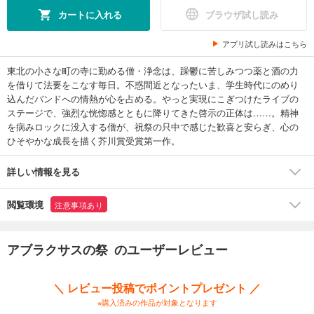
カートに入れる
ブラウザ試し読み
アプリ試し読みはこちら
東北の小さな町の寺に勤める僧・浄念は、躁鬱に苦しみつつ薬と酒の力
を借りて法要をこなす毎日。不惑間近となったいま、学生時代にのめり
込んだバンドへの情熱が心を占める。やっと実現にこぎつけたライブの
ステージで、強烈な恍惚感とともに降りてきた啓示の正体は……。精神
を病みロックに没入する僧が、祝祭の只中で感じた歓喜と安らぎ、心の
ひそやかな成長を描く芥川賞受賞第一作。
詳しい情報を見る
閲覧環境
注意事項あり
アブラクサスの祭 のユーザーレビュー
＼ レビュー投稿でポイントプレゼント ／
※購入済みの作品が対象となります