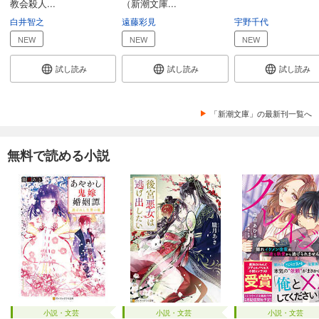
教会殺人...
（新潮文庫...
白井智之
遠藤彩見
宇野千代
NEW
NEW
NEW
試し読み
試し読み
試し読み
「新潮文庫」の最新刊一覧へ
無料で読める小説
小説・文芸
小説・文芸
小説・文芸