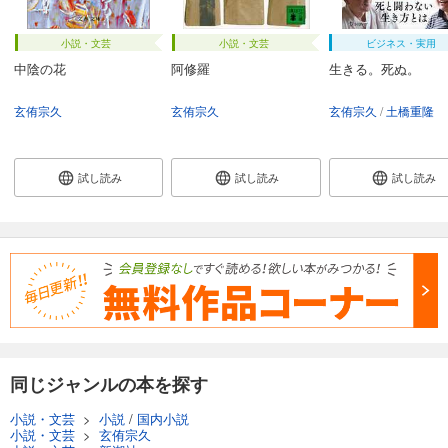
小説・文芸
小説・文芸
ビジネス・実用
中陰の花
阿修羅
生きる。死ぬ。
玄侑宗久
玄侑宗久
玄侑宗久
土橋重隆
試し読み
試し読み
試し読み
同じジャンルの本を探す
小説・文芸
>
小説
/
国内小説
小説・文芸
>
玄侑宗久