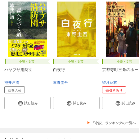
小説・文芸
小説・文芸
小説・文芸
ハヤブサ消防団
白夜行
京都寺町三条のホー
池井戸潤
東野圭吾
望月麻衣
続巻入荷
値引きあり
試し読み
試し読み
試し読み
「小説」ランキングの一覧へ