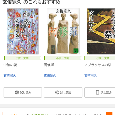
玄侑宗久 のこれもおすすめ
小説・文芸
小説・文芸
小説・文芸
中陰の花
阿修羅
アブラクサスの祭
玄侑宗久
玄侑宗久
玄侑宗久
試し読み
試し読み
試し読み