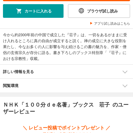
カートに入れる
ブラウザ試し読み
アプリ試し読みはこちら
今から約2300年前の中国で成立した『荘子』は、一切をあるがままに受
け入れるところに真の自由が成立すると説く。禅の成立に大きな役割を
果たし、今なお多くの人に影響を与え続けるこの書の魅力を、作家・僧
侶の玄侑宗久が存分に語る。書き下ろしのブックス特別章「『荘子』に
おける宗教性」収載。
詳しい情報を見る
閲覧環境
ＮＨＫ「１００分ｄｅ名著」ブックス 荘子 のユー
ザーレビュー
＼ レビュー投稿でポイントプレゼント ／