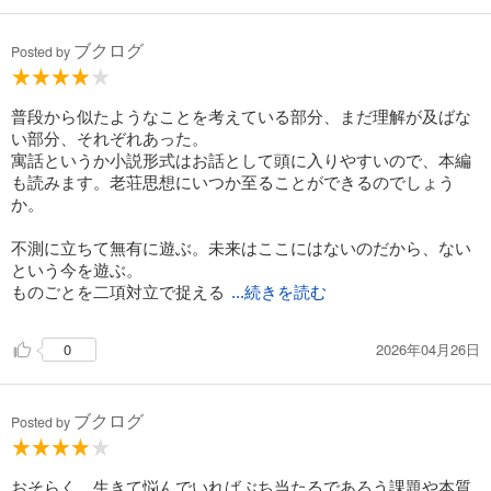
ブクログ
Posted by
普段から似たようなことを考えている部分、まだ理解が及ばな
い部分、それぞれあった。
寓話というか小説形式はお話として頭に入りやすいので、本編
も読みます。老荘思想にいつか至ることができるのでしょう
か。
不測に立ちて無有に遊ぶ。未来はここにはないのだから、ない
という今を遊ぶ。
ものごとを二項対立で捉える
...続きを読む
2026年04月26日
0
ブクログ
Posted by
おそらく、生きて悩んでいればぶち当たるであろう課題や本質