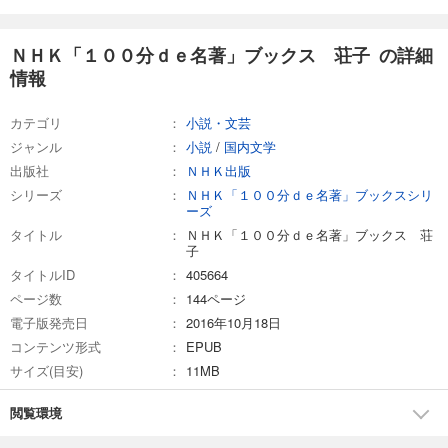
ＮＨＫ「１００分ｄｅ名著」ブックス 荘子 の詳細
情報
カテゴリ
小説・文芸
ジャンル
小説
/
国内文学
出版社
ＮＨＫ出版
シリーズ
ＮＨＫ「１００分ｄｅ名著」ブックスシリ
ーズ
タイトル
ＮＨＫ「１００分ｄｅ名著」ブックス 荘
子
タイトルID
405664
ページ数
144ページ
電子版発売日
2016年10月18日
コンテンツ形式
EPUB
サイズ(目安)
11MB
閲覧環境