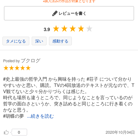
※購入済みの作品が対象となります
レビューを書く
3.9
タメになる
深い
感動する
ブクログ
Posted by
#史上最強の哲学入門 から興味を持った #荘子 について分かり
やすいかと思い、購読。TVの4回放送のテキストが元なので、T
V観てないと少々分かりづらくは感じた。
時代も場所も違うところで、同じようなことを言っているのが
哲学の面白さというか、突き詰めると同じところに行き着くの
かなと思う。
#胡蝶の夢
...続きを読む
2020年10月04日
0