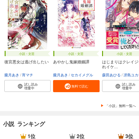
小説・文芸
小説・文芸
小説・文芸
後宮悪女は逃げ出したい
あやかし鬼嫁婚姻譚
はじまりはクレイジ
れイケ...
朧月あき
宵マチ
朧月あき
セカイメグル
森田あひる
冴島ユカ
試し読み
試し読み
無料で読む
増量中
増量中
「小説」無料一覧へ
小説 ランキング
1位
2位
3位