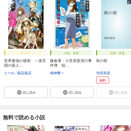
ラノベ
小説・文芸
小説・文芸
世界最強の後衛 ～迷宮
鎌倉署・小笠原亜澄の事
秋の歌
国の新人...
件簿 稲...
とーわ
風花風花
鳴神響一
寺田寅彦
無料
試し読み
試し読み
試し読み
無料で読める小説