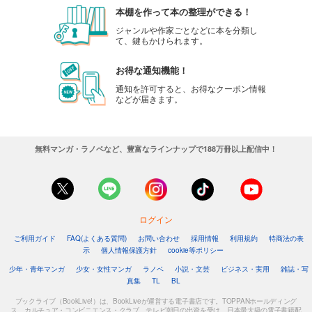
本棚を作って本の整理ができる！
ジャンルや作家ごとなどに本を分類し
て、鍵もかけられます。
お得な通知機能！
通知を許可すると、お得なクーポン情報
などが届きます。
無料マンガ・ラノベなど、豊富なラインナップで188万冊以上配信中！
ログイン
ご利用ガイド
FAQ(よくある質問)
お問い合わせ
採用情報
利用規約
特商法の表
示
個人情報保護方針
cookie等ポリシー
少年・青年マンガ
少女・女性マンガ
ラノベ
小説・文芸
ビジネス・実用
雑誌・写
真集
TL
BL
ブックライブ（BookLive!）は、BookLiveが運営する電子書店です。TOPPANホールディング
ス、カルチュア・コンビニエンス・クラブ、テレビ朝日の出資を受け、日本最大級の電子書籍配