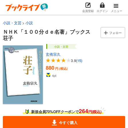
会員登録
ログイン
メニュー
小説・文芸
小説
ＮＨＫ「１００分ｄｅ名著」ブックス
フォロー
荘子
小説・文芸
玄侑宗久
3.9
(15)
880
円 (税込)
4
pt
264
新規会員70%OFFクーポンで
円(税込)
今すぐ購入