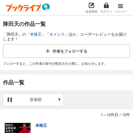
会員登録
ログイン
メニュー
降田天の作品一覧
「降田天」の「
本格王
」「
ネメシス
」ほか、ユーザーレビューをお届け
します！
作者を
フォローする
フォローすると、この作者の新刊が配信された際に、お知らせします。
作品一覧
新着順
1～12件目
/
12件
本格王