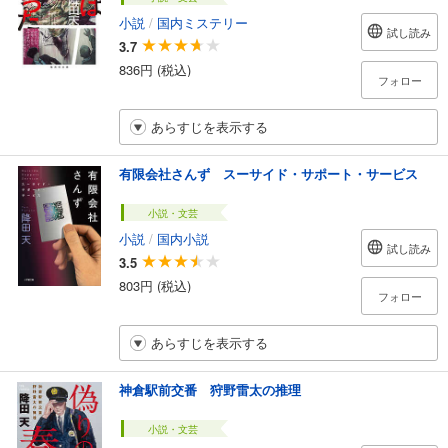
小説
/
国内ミステリー
試し読み
3.7
836円 (税込)
フォロー
あらすじを表示する
有限会社さんず スーサイド・サポート・サービス
小説・文芸
小説
/
国内小説
試し読み
3.5
803円 (税込)
フォロー
あらすじを表示する
神倉駅前交番 狩野雷太の推理
小説・文芸