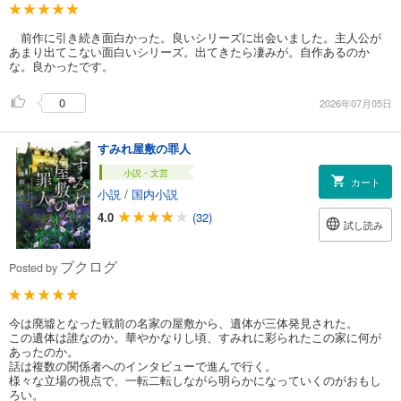
前作に引き続き面白かった。良いシリーズに出会いました。主人公が
あまり出てこない面白いシリーズ。出てきたら凄みが。自作あるのか
な。良かったです。
0
2026年07月05日
すみれ屋敷の罪人
小説・文芸
カート
小説
/
国内小説
4.0
(32)
試し読み
ブクログ
Posted by
今は廃墟となった戦前の名家の屋敷から、遺体が三体発見された。
この遺体は誰なのか。華やかなりし頃、すみれに彩られたこの家に何が
あったのか。
話は複数の関係者へのインタビューで進んで行く。
様々な立場の視点で、一転二転しながら明らかになっていくのがおもし
ろい。