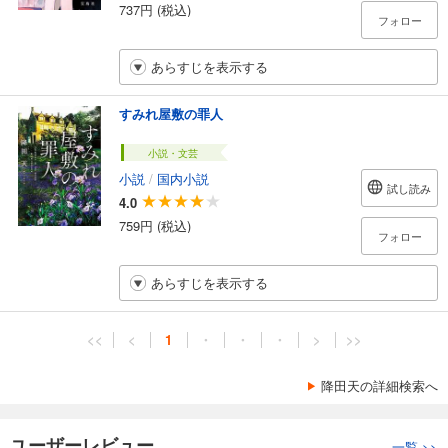
737円 (税込)
フォロー
あらすじを表示する
すみれ屋敷の罪人
小説・文芸
小説
/
国内小説
試し読み
4.0
759円 (税込)
フォロー
あらすじを表示する
<<
<
1
・
・
・
>
>>
降田天の詳細検索へ
ユーザーレビュー
一覧
>>