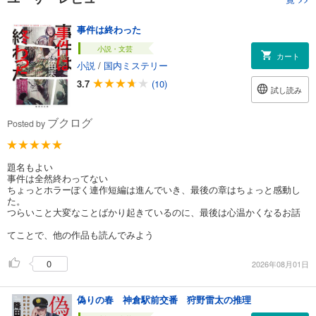
事件は終わった
小説・文芸
カート
小説
/
国内ミステリー
3.7
(10)
試し読み
ブクログ
Posted by
題名もよい
事件は全然終わってない
ちょっとホラーぽく連作短編は進んでいき、最後の章はちょっと感動し
た。
つらいこと大変なことばかり起きているのに、最後は心温かくなるお話
てことで、他の作品も読んでみよう
0
2026年08月01日
偽りの春 神倉駅前交番 狩野雷太の推理