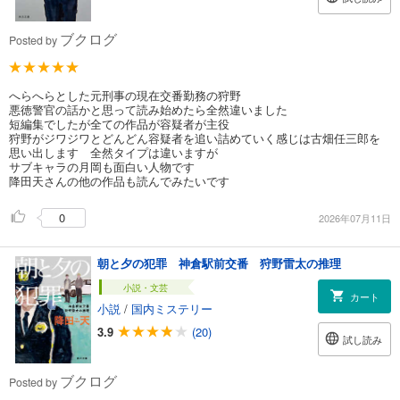
ブクログ
Posted by
へらへらとした元刑事の現在交番勤務の狩野
悪徳警官の話かと思って読み始めたら全然違いました
短編集でしたが全ての作品が容疑者が主役
狩野がジワジワとどんどん容疑者を追い詰めていく感じは古畑任三郎を
思い出します 全然タイプは違いますが
サブキャラの月岡も面白い人物です
降田天さんの他の作品も読んでみたいです
0
2026年07月11日
朝と夕の犯罪 神倉駅前交番 狩野雷太の推理
小説・文芸
カート
小説
/
国内ミステリー
3.9
(20)
試し読み
ブクログ
Posted by