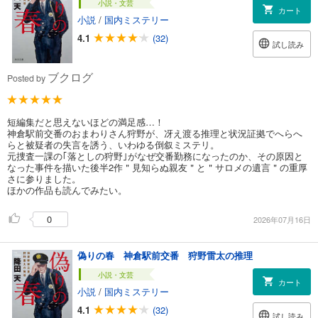
小説・文芸
カート
小説
/
国内ミステリー
4.1
(32)
試し読み
ブクログ
Posted by
短編集だと思えないほどの満足感…！
神倉駅前交番のおまわりさん狩野が、冴え渡る推理と状況証拠でへらへ
らと被疑者の失言を誘う、いわゆる倒叙ミステリ。
元捜査一課の｢落としの狩野｣がなぜ交番勤務になったのか、その原因と
なった事件を描いた後半2作＂見知らぬ親友＂と＂サロメの遺言＂の重厚
さに参りました。
ほかの作品も読んでみたい。
0
2026年07月16日
偽りの春 神倉駅前交番 狩野雷太の推理
小説・文芸
カート
小説
/
国内ミステリー
4.1
(32)
試し読み