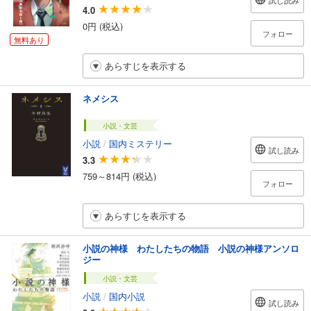
試し読み
4.0
0円 (税込)
フォロー
無料あり
あらすじを表示する
ネメシス
小説・文芸
小説
/
国内ミステリー
試し読み
3.3
759～814円 (税込)
フォロー
あらすじを表示する
小説の神様 わたしたちの物語 小説の神様アンソロ
ジー
小説・文芸
小説
/
国内小説
試し読み