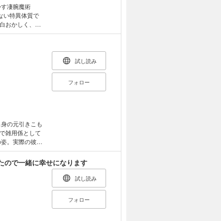
かす凄腕魔術
ない特異体質で
白おかしく、そ
定番イベントを楽
たり、プリンセ
には――悪を裁
、成り上がりや無
試し読み
フォロー
出身の元引きこも
で雑用係として
の姿。実際の彼は
を打ち壊そうと
。引きこもりらし
たので一緒に幸せになります
なる最強の仲間と
試し読み
フォロー