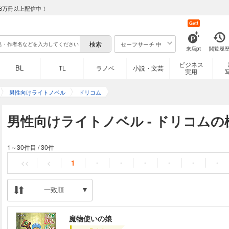
8万冊以上配信中！
Get!
セーフサーチ 中
来店pt
閲覧履
ビジネス
BL
TL
ラノベ
小説・文芸
実用
男性向けライトノベル
ドリコム
男性向けライトノベル - ドリコムの
1～30件目
/
30件
<<
<
1
・
・
・
・
・
・
一致順
魔物使いの娘