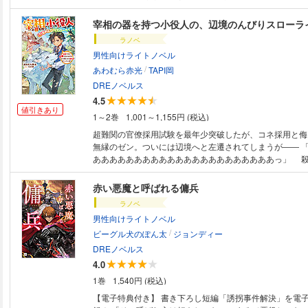
んはお仕事中」 「何が来ようと俺がぶっ飛ばしてやるからな！」 「さす
がは僕の師匠！ ビシッと喧嘩止めてくれたんですね！
宰相の器を持つ小役人の、辺境のんびりスローラ
を引退後、最辺境の街で巨大な人型機械「鉄獣機《マシン
ラノベ
を操縦し、貨物運びの仕事をする毎日を送るワット・シア
男性向けライトノベル
「鉄獣機」乗りの師匠、ときには街の仲裁役としてお人好
/
れるおっさんとして、しがない余生を過ごすはずだったが
あわむら赤光
TAPI岡
は『ワット・シアーズ』。私はあなたに会いに来たので
DREノベルス
名乗る少女アンナとの出会いを機に、彼の騎士としての物
4.5
す。 「……『継承選争』が、始まったのです」 次期国
値引きあり
1～2巻
1,001～1,155円 (税込)
争い『継承選争』。ワットは次期”王”の資格を持つアンナ
弟に狙われていることを知り助けることに。 のちに王
超難関の官僚採用試験を最年少突破したが、コネ採用と侮
の出来事は娘（女王）の剣として、王国最強の騎士に復帰
無縁のゼン。ついには辺境へと左遷されてしまうが―― 
なり―― 娘のために引退したおっさんが最強に返り咲き
ああああああああああああああああああああああっ」 
ことあけみがおくる異世界ロボファンタジー登場！
うんざりしていたゼンは、逆に大喜び。親友の大狼キール
田舎のんびり暮らしを満喫することに！ 釣りをしたり
赤い悪魔と呼ばれる傭兵
女エリシャを匿ったり、役場で百人分の仕事を一瞬で処理
ラノベ
も手こずる魔物を退治したり。 「ああ、田舎っていいな
男性向けライトノベル
できるなあ」 やがて皆がその才覚に気づく男の、頼ら
/
ーライフ！
ビーグル犬のぽん太
ジョンディー
DREノベルス
4.0
1巻
1,540円 (税込)
【電子特典付き】 書き下ろし短編「誘拐事件解決」を電