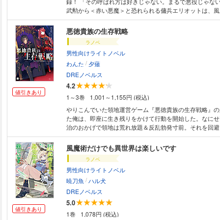
録！ 「その呼ばれ方は好きじゃない。まるで悪役じゃないか」 戦争での
武勲から＜赤い悪魔＞と恐れられる傭兵エリオットは、風
う為、日々依頼を受けていた。そんなある日、仕事で出会
アと共に魔物を討伐することになる。前情報と違う魔物が
悪徳貴族の生存戦略
で、その原因を探ることになるのだが死霊術の痕跡が残る
ラノベ
の売買など、きな臭い事件に繋がっていたのだった。 こ
男性向けライトノベル
で全身を染めてきた傭兵は竜と神の思惑が交錯する数奇な
/
入れていく――。
わんた
夕薙
DREノベルス
4.2
値引きあり
1～3巻
1,001～1,155円 (税込)
やりこんでいた領地運営ゲーム『悪徳貴族の生存戦略』の
た俺は、即座に生き残りをかけて行動を開始した。なにせ
治のおかげで領地は荒れ放題＆反乱勃発寸前。それを回避
王家に睨まれたり、勇者が乗り込んできたり、魔物に襲撃
滅エンドは山ほど用意されているのだ。 味方であるはず
風魔術だけでも異世界は楽しいです
令すら信用できない状況で、俺のギリギリな戦いが始まる
ラノベ
生き残って贅沢三昧な生活を手に入れるために!!
男性向けライトノベル
/
暁刀魚
ハル犬
DREノベルス
5.0
値引きあり
1巻
1,078円 (税込)