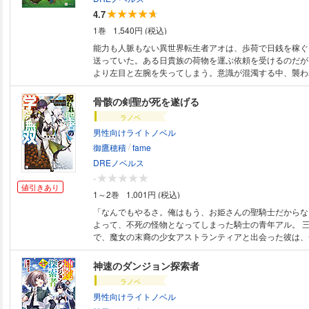
4.7
1巻
1,540円 (税込)
能力も人脈もない異世界転生者アオは、歩荷で日銭を稼ぐ
送っていた。ある日貴族の荷物を運ぶ依頼を受けるのだが
より左目と左腕を失ってしまう。意識が混濁する中、襲わ
いる貴族の少女を目にすると、彼は謎の声に導かれるまま
ない魔法を右腕から発動させて盗賊を討伐する。 そのま
骨骸の剣聖が死を遂げる
だったが、目を覚ますと魔法の反動で右腕まで失っていた
ラノベ
われた少女リコッタは恩人へ宣言する。 「決めました。
男性向けライトノベル
のところに嫁ぎます！」 可愛い公爵令嬢に見染められた
/
譚が幕を開ける！
御鷹穂積
fame
DREノベルス
-
値引きあり
1～2巻
1,001円 (税込)
「なんでもやるさ。俺はもう、お姫さんの聖騎士だからな
よって、不死の怪物となってしまった騎士の青年アル。 
で、魔女の末裔の少女アストランティアと出会った彼は、
滅すべく、彼女の騎士になることを誓った。 アストラン
り、彼は呪いと戦う“聖者”を育成する学院へ入学し、正体
神速のダンジョン探索者
ことになる。 しかし、三百年磨き続けた実力は隠しきれ
ラノベ
入試でトップクラスの聖者を圧倒してしまい……!? 異形
男性向けライトノベル
女、最強タッグが紡ぐ学院無双ファンタジー！