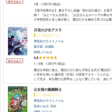
値引きあり
1巻
1,001円 (税込)
【電子特典付き】 書き下ろし短編「雨の日の遊び」を電
録！ 「おとーさん大好き」「お父さんもルーシアの事が大好きだよ」 ４
０年間女性と全く縁が無く、魔法だけを極めて気づけば魔
級魔術師になっていたライト・マーキナス。すでに結婚を
は、どうしても自分の子供が欲しく教会で「神との契約書
月花の少女アスラ
の血を受け継いだ愛娘（神の子）を授かることに。 娘の
ラノベ
自分以上の魔法の才能を開花していく喜び、娘を褒められ
男性向けライトノベル
の充実した日々は、それまで仕事と名声しかなかった魔術
/
たんにバラ色の人生に変貌させていき――？ 娘に最弱な
葉月双
水溜鳥
最強の娘がおくるチート親子ファンタジー！
DREノベルス
4.8
値引きあり
1～3巻
1,001円 (税込)
魔法を有効に使え、魔法だけに頼らず戦える兵士“魔法兵”
い兵科を用いた傭兵団《月花》の団長アスラ・リョナは、
して生き、命を懸けた闘争をこよなく愛している。 故に
同じ道へと突き進む。迷いなく、躊躇いもなく。 「夢の
よう。ロマン溢れる魔法を主体とした戦闘を。……ああ、
公女様の義腕騎士
は悪夢のような、だったかな」 偽り、謀り、欺きながら
ラノベ
能と才覚で戦場を巡るアスラは、この世界でも悪名と戦果
男性向けライトノベル
き……やがて《銀色の魔王》と恐れられる少女のダークフ
/
を開ける。
笹木ハルカ
Enji
DREノベルス