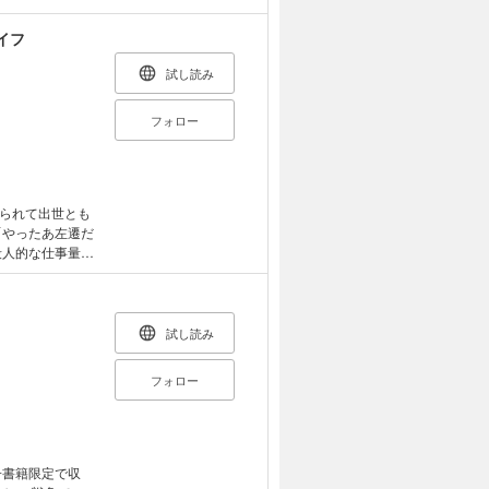
」 王国筆頭騎士
イフ
スティール》」
ーズ。ときには
試し読み
しながらも頼ら
…… 「父親の名
フォロー
す」 自分の娘と
語が再び動き出
王を選ぶための
が継承候補の王
国を巻き込んだこ
られて出世とも
するきっかけと
「やったあ左遷だ
。天酒之瓢×み
殺人的な仕事量に
を連れ、念願の
、命を狙われる皇
したり、軍隊で
あ。毎日のんびり
試し読み
れまくり辺境スロ
フォロー
子書籍限定で収