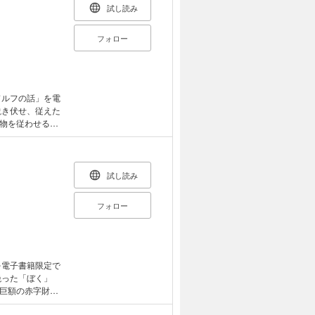
試し読み
フォロー
物を従わせる能
の異名を持つ冒
することにな
厄介な魔物が関わ
あって……。
試し読み
、だけどどこか放
が始まろうとし
フォロー
を電子書籍限定で
巨額の赤字財政
めていた。 政治