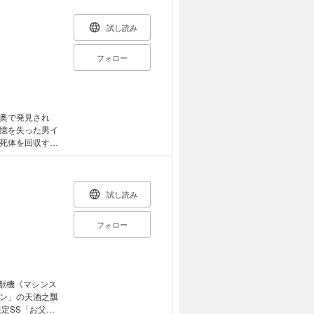
明らかに有能な
とはあまりに少
 「ぼくの名は、
試し読み
お、彼は玉座に
ために。
フォロー
奥で発見され
憶を失った男イ
死体を回収する
となろうが、頓着
んな彼の灰塗れ
残飯（ガーベイ
牛くも×so-
試し読み
フォロー
鉄獣機《マシンス
ン」の天酒之瓢
定SS「お父さ