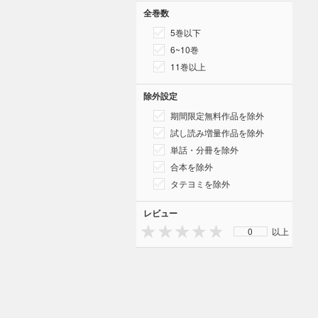
全巻数
5巻以下
6~10巻
11巻以上
除外設定
期間限定無料作品を除外
試し読み増量作品を除外
単話・分冊を除外
合本を除外
タテヨミを除外
レビュー
0
以上