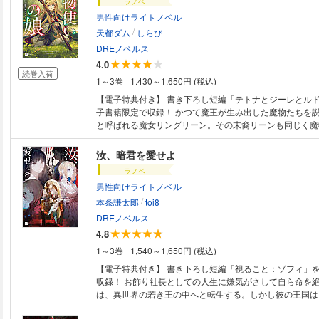
ラノベ
男性向けライトノベル
/
天都ダム
しらび
DREノベルス
4.0
続巻入荷
1～3巻
1,430～1,650円 (税込)
【電子特典付き】 書き下ろし短編「テトナとジーレとルドルフの話」を電
子書籍限定で収録！ かつて魔王が生み出した魔物たちを説き伏せ、従えた
と呼ばれる魔女リングリーン。その末裔リーンも同じく魔
力を持っていた。そんな彼女に命を助けられた、魔女狩り
険者ハクラはある事情から護衛として雇われ、一緒に旅を
汝、暗君を愛せよ
る。 特別な力を持つ彼女に舞い込んでくるのは、どれも
ラノベ
る事件ばかりだが、実は魔物だけではなく人間にも原因が
男性向けライトノベル
「人間って、本当にわからない！」 自信家でわがままで
/
っておけない小悪魔な魔女と歩んでいく普通じゃない物語
本条謙太郎
toi8
ていた。
DREノベルス
4.8
1～3巻
1,540～1,650円 (税込)
【電子特典付き】 書き下ろし短編「視ること：ゾフィ」
収録！ お飾り社長としての人生に嫌気がさして自ら命を絶った「ぼく」
は、異世界の若き王の中へと転生する。しかし彼の王国は
と列強の干渉に悩まされ、国内には革命の気配すら漂い始