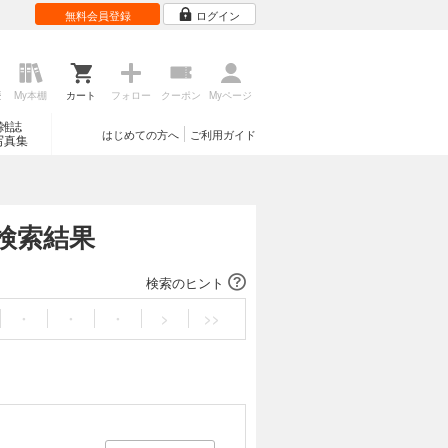
無料会員登録
ログイン
歴
My本棚
カート
フォロー
クーポン
Myページ
雑誌
はじめての方へ
ご利用ガイド
写真集
検索結果
検索のヒント
・
・
・
>
>>