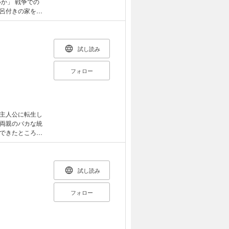
呂付きの家を買
った聖女パトレ
出現したこと
人体実験や奴隷
の時より、敵の血
試し読み
運命に足を踏み
フォロー
主人公に転生し
両親のバカな統
できたところで
されたりと、破
の専属メイドや家
！ すべては、
試し読み
フォロー