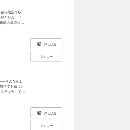
子書籍限定で収
術師の最高位Ｓ
諦めていた彼
」を結び、自分
寝顔を見る幸せ、
る幸福。愛娘と
試し読み
師の人生を、と
親馬鹿（父親）と
フォロー
――そんな新し
前世でも傭兵と
アスラは今世でも
ような戦闘を続け
君たちにとって
類い稀な魔法の才
を挙げてい
試し読み
ァンタジーが幕
フォロー