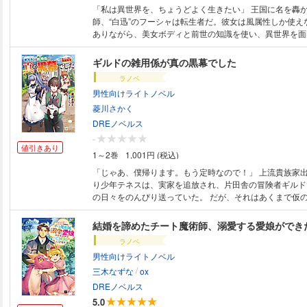
「私は異世界を、ちょうどよく生きたい」 王国に名を轟
師、“白迅”のフーシャは転生者だ。彼女は風属性しか使え
ありながら、美女ボディと前世の知識を使い、異世界を面
して『ちょうどよく』生きていた。 護衛や冒険といった
しみ、時には頼れるお姉さん教師として青少年の心を乱し
ギルドの雑用係が真の黒幕でした
スをからかってみたり、悪友とバカ騒ぎもする。そして時
ラノベ
くため、暗躍することも。 これは風に愛された魔術師の
男性向けライトノベル
双はしない、ひたすら賑やかで自由な異世界の日常譚。
菱川さかく
DREノベルス
-
値引きあり
1～2巻
1,001円 (税込)
「じゃあ、僕帰ります。もう定時なので！」 上流貴族家
り少年テネスは、実家を追放され、片田舎の冒険者ギルド
の日々をのんびり送っていた。 だが、それはあくまで仮
秘密のアジトに居を構え、世界を支配するいびつなルール
する組織の黒幕だった!? 「さあ、世界を裏から変えよう
結婚を諦めたチート魔術師、溺愛する愛娘ができ
くね」 【隠者】のスキルと持ち前の機転、そして頼りに
ラノベ
ともに、暗躍ファンタジーこっそり開幕！！
男性向けライトノベル
/
三木なずな
ox
DREノベルス
5.0