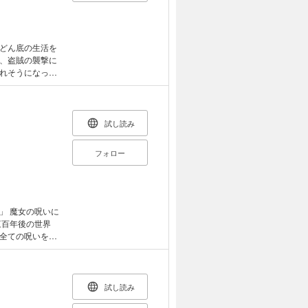
どん底の生活を
、盗賊の襲撃に
れそうになって
、使えるはずの
ま気を失ったアオ
。そんな彼に救
わたくし、アオ様
試し読み
騎士の成り上がり
フォロー
」 魔女の呪いに
三百年後の世界
全ての呪いを殲
ティアの願いによ
を隠して生きる
るものではなく、
の騎士と異端の聖
試し読み