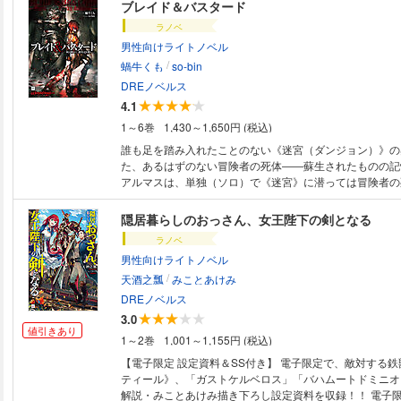
的影響力を無視できない妃候補の令嬢たちと、自分よりも
ブレイド＆バスタード
重臣たちに取り巻かれ、無力な異世界人たる彼にできるこ
ラノベ
ない。だが、何とか“上手くやらなければ”生き残れない。
男性向けライトノベル
暗愚な君主の1人として残るだろう。永遠に」 それでもな
/
在り続ける。かつて“投げ捨てた”役割を今度こそ全うする
蝸牛くも
so-bin
DREノベルス
4.1
1～6巻
1,430～1,650円 (税込)
誰も足を踏み入れたことのない《迷宮（ダンジョン）》の
た、あるはずのない冒険者の死体――蘇生されたものの記
アルマスは、単独（ソロ）で《迷宮》に潜っては冒険者の
日々を送っていた。 《蘇生》が成功しようが失敗して灰
せず対価を求める姿を蔑みつつも一目置く冒険者たち。そ
隠居暮らしのおっさん、女王陛下の剣となる
の日常は、壊滅した徒党（パーティ）の唯一の生き残り「
ラノベ
ジ）」と呼ばれる少女剣士との出会いを機に動き始める！ 蝸
男性向けライトノベル
binが贈るダークファンタジー登場！！
/
天酒之瓢
みことあけみ
DREノベルス
3.0
値引きあり
1～2巻
1,001～1,155円 (税込)
【電子限定 設定資料＆SS付き】 電子限定で、敵対する
ティール》、「ガストケルベロス」「バハムートドミニオ
解説・みことあけみ描き下ろし設定資料を収録！！ 電子限