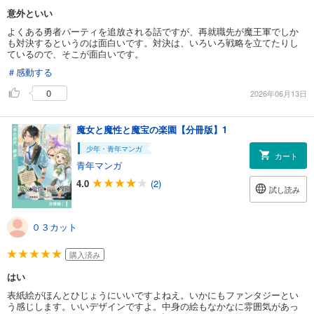
意外といい
よくある勇者パーティを追放される話ですが、再就職先が魔王軍でしか
も対決するというのは面白いです。対決は、いろいろ戦略を立てたりし
ているので、そこが面白いです。
＃感動する
0
2026年06月13日
魔女と魔性と魔宝の楽園【分冊版】1
少年・青年マンガ
カート
青年マンガ
4.0
(2)
試し読み
０３カット
購入済み
はい
表紙絵がほんとひじょうにいいですよねえ。いかにもファンタジーとい
う感じします。いいデザインですよ。中身の絵もなかなに雰囲気があっ