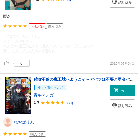
試し読み
匿名
ネタバレ
購入済み
これはすごいことに。
メンツがやばい。
そんな中魔王城がどう動いていくのか、楽しみです！
新しく入った人たちの活躍も！
0
2026年07月31日
難攻不落の魔王城へようこそ～デバフは不要と勇者パーティーを追い出された黒魔導士、魔王軍の最高幹部に迎えられる～ １巻
少年・青年マンガ
カート
青年マンガ
4.7
(63)
試し読み
れおばりん
購入済み