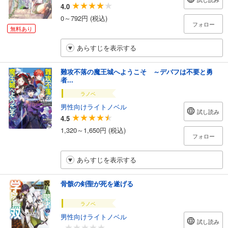
4.0
0～792円 (税込)
フォロー
無料あり
あらすじを表示する
難攻不落の魔王城へようこそ ～デバフは不要と勇
者...
ラノベ
男性向けライトノベル
試し読み
4.5
1,320～1,650円 (税込)
フォロー
あらすじを表示する
骨骸の剣聖が死を遂げる
ラノベ
男性向けライトノベル
試し読み