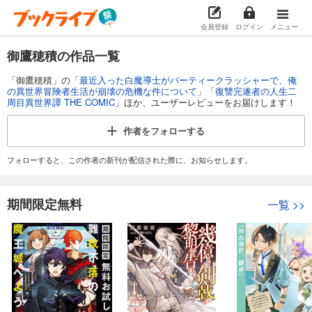
会員登録
ログイン
メニュー
御鷹穂積の作品一覧
「御鷹穂積」の「
最近入った白魔導士がパーティークラッシャーで、俺
の異世界冒険者生活が崩壊の危機な件について
」「
復讐完遂者の人生二
周目異世界譚 THE COMIC
」ほか、ユーザーレビューをお届けします！
作者を
フォローする
フォローすると、この作者の新刊が配信された際に、お知らせします。
期間限定無料
一覧
>>