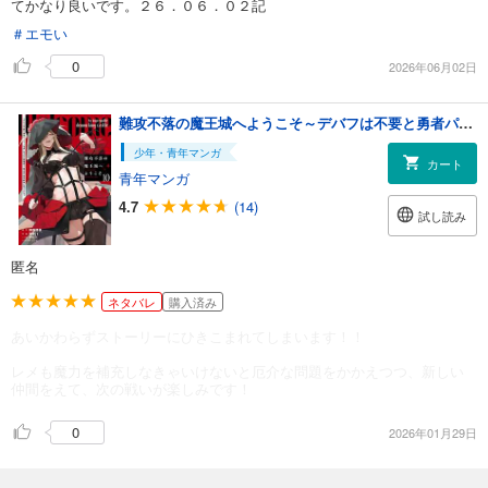
てかなり良いです。２６．０６．０２記
＃エモい
0
2026年06月02日
難攻不落の魔王城へようこそ～デバフは不要と勇者パーティーを追い出された黒魔導士、魔王軍の最高幹部に迎えられる～ 10巻
少年・青年マンガ
カート
青年マンガ
4.7
(14)
試し読み
匿名
ネタバレ
購入済み
あいかわらずストーリーにひきこまれてしまいます！！
レメも魔力を補充しなきゃいけないと厄介な問題をかかえつつ、新しい
仲間をえて、次の戦いが楽しみです！
0
2026年01月29日