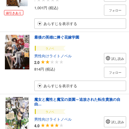
-
1,001円 (税込)
フォロー
値引きあり
あらすじを表示する
最後の英雄に捧ぐ花嫁学園
ラノベ
男性向けライトノベル
試し読み
2.0
814円 (税込)
フォロー
あらすじを表示する
魔女と魔性と魔宝の楽園～追放された転生貴族の自
由...
ラノベ
男性向けライトノベル
試し読み
4.0