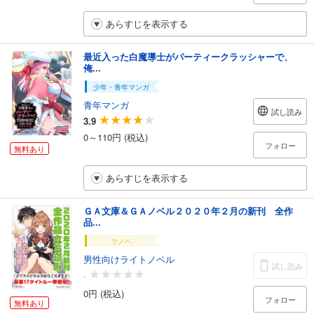
あらすじを表示する
最近入った白魔導士がパーティークラッシャーで、
俺...
少年・青年マンガ
青年マンガ
試し読み
3.9
0～110円 (税込)
フォロー
無料あり
あらすじを表示する
ＧＡ文庫＆ＧＡノベル２０２０年２月の新刊 全作
品...
ラノベ
男性向けライトノベル
試し読み
-
0円 (税込)
フォロー
無料あり