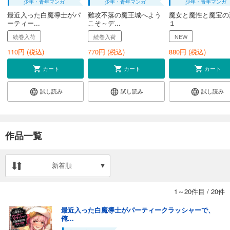
少年・青年マンガ
少年・青年マンガ
少年・青年マンガ
最近入った白魔導士がパ
難攻不落の魔王城へよう
魔女と魔性と魔宝の
ーティー...
こそ～デ...
１
続巻入荷
続巻入荷
NEW
110
円 (税込)
770
円 (税込)
880
円 (税込)
カート
カート
カート
試し読み
試し読み
試し読み
作品一覧
新着順
1～20件目
/
20件
最近入った白魔導士がパーティークラッシャーで、
俺...