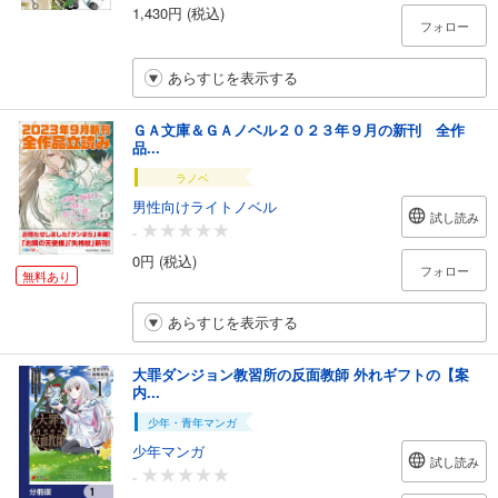
1,430円 (税込)
フォロー
あらすじを表示する
ＧＡ文庫＆ＧＡノベル２０２３年９月の新刊 全作
品...
ラノベ
男性向けライトノベル
試し読み
-
0円 (税込)
フォロー
無料あり
あらすじを表示する
大罪ダンジョン教習所の反面教師 外れギフトの【案
内...
少年・青年マンガ
少年マンガ
試し読み
-