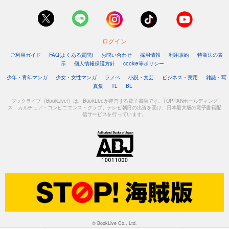
ログイン
ご利用ガイド
FAQ(よくある質問)
お問い合わせ
採用情報
利用規約
特商法の表
示
個人情報保護方針
cookie等ポリシー
少年・青年マンガ
少女・女性マンガ
ラノベ
小説・文芸
ビジネス・実用
雑誌・写
真集
TL
BL
ブックライブ（BookLive!）は、BookLiveが運営する電子書店です。TOPPANホールディング
ス、カルチュア・コンビニエンス・クラブ、テレビ朝日の出資を受け、日本最大級の電子書籍配
信サービスを行っています。
© BookLive Co., Ltd.