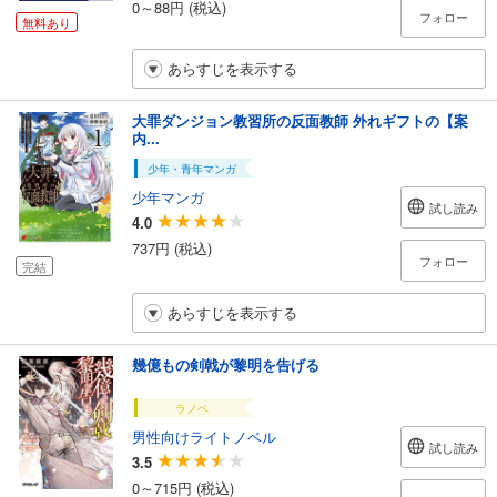
0～88円 (税込)
フォロー
無料あり
あらすじを表示する
大罪ダンジョン教習所の反面教師 外れギフトの【案
内...
少年・青年マンガ
少年マンガ
試し読み
4.0
737円 (税込)
フォロー
完結
あらすじを表示する
幾億もの剣戟が黎明を告げる
ラノベ
男性向けライトノベル
試し読み
3.5
0～715円 (税込)