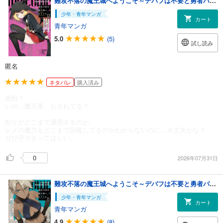
難攻不落の魔王城へようこそ～デバフは不要と勇者パーティーを追い出された黒魔導士、魔王軍の最高幹部に迎えられる～ 12巻
少年・青年マンガ
カート
青年マンガ
5.0
(5)
試し読み
匿名
ネタバレ
購入済み
激戦？
いや…魔王軍、おされてる？
削りがどこまで通用するのか。
レメの魔力もどこまで回復してるのかわからないのに…大丈夫かな？
ぜひ守りきってほしい。
0
2026年07月31日
難攻不落の魔王城へようこそ～デバフは不要と勇者パーティーを追い出された黒魔導士、魔王軍の最高幹部に迎えられる～ 11巻
少年・青年マンガ
カート
青年マンガ
4.9
(8)