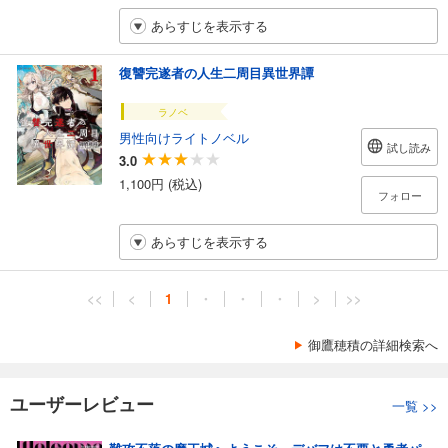
あらすじを表示する
復讐完遂者の人生二周目異世界譚
ラノベ
男性向けライトノベル
試し読み
3.0
1,100円 (税込)
フォロー
あらすじを表示する
<<
<
1
・
・
・
>
>>
御鷹穂積の詳細検索へ
ユーザーレビュー
一覧
>>