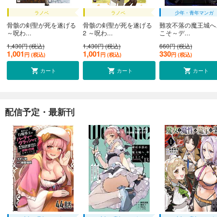
ラノベ
ラノベ
少年・青年マンガ
骨骸の剣聖が死を遂げる
骨骸の剣聖が死を遂げる
難攻不落の魔王城へ
～呪わ...
2 ～呪わ...
こそ～デ...
1,430円 (税込)
1,430円 (税込)
660円 (税込)
1,001
1,001
330
円 (税込)
円 (税込)
円 (税込)
カート
カート
カート
配信予定・最新刊