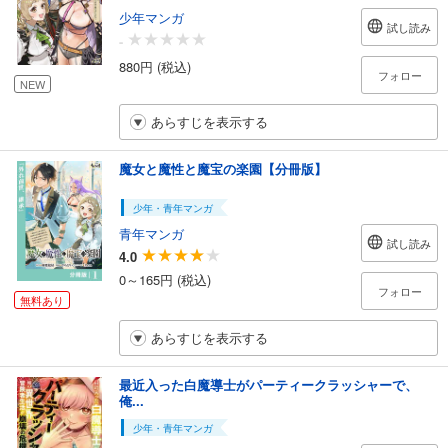
少年マンガ
試し読み
-
880円 (税込)
フォロー
NEW
あらすじを表示する
魔女と魔性と魔宝の楽園【分冊版】
少年・青年マンガ
青年マンガ
試し読み
4.0
0～165円 (税込)
フォロー
無料あり
あらすじを表示する
最近入った白魔導士がパーティークラッシャーで、
俺...
少年・青年マンガ