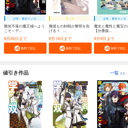
少年・青年マンガ
ラノベ
少年・青年マンガ
難攻不落の魔王城へよう
幾億もの剣戟が黎明を告
魔女と魔性と魔宝の
こそ～デ...
げる 1 ...
【分冊版...
8月26日まで
8月16日まで
8月9日まで
無料で読む
無料で読む
無料で読む
値引き作品
一覧
>>