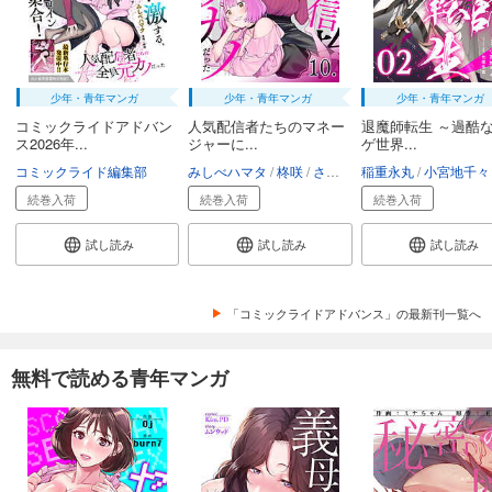
少年・青年マンガ
少年・青年マンガ
少年・青年マンガ
コミックライドアドバン
人気配信者たちのマネー
退魔師転生 ～過酷
ス2026年...
ジャーに...
ゲ世界...
コミックライド編集部
みしべハマタ
柊咲
さかむけ
稲重永丸
小宮地千々
続巻入荷
続巻入荷
続巻入荷
試し読み
試し読み
試し読み
「コミックライドアドバンス」の最新刊一覧へ
無料で読める青年マンガ