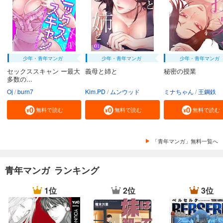
少年・青年マンガ
少年・青年マンガ
少年・青年マンガ
セックススキャン ー最大
義母と姉と
秘密の授業
多数の...
Oj
burn7
Kim.PD
ムンウッド
ミナちゃん
王鋼鉄
無料で読む
無料で読む
無料で読む
「青年マンガ」無料一覧へ
青年マンガ ランキング
1位
2位
3位