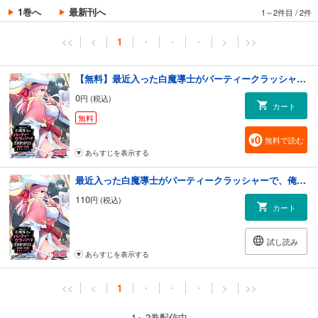
1巻へ
最新刊へ
1～2件目
/
2件
<<
<
1
・
・
・
>
>>
【無料】最近入った白魔導士がパーティークラッシャーで、俺の異世界冒険者生活が崩壊の危機な件について 前編 【読切版】
0
円 (税込)
カート
無料
無料で読む
あらすじを表示する
最近入った白魔導士がパーティークラッシャーで、俺の異世界冒険者生活が崩壊の危機な件について 後編 【読切版】
110
円 (税込)
カート
試し読み
あらすじを表示する
<<
<
1
・
・
・
>
>>
1～2巻配信中