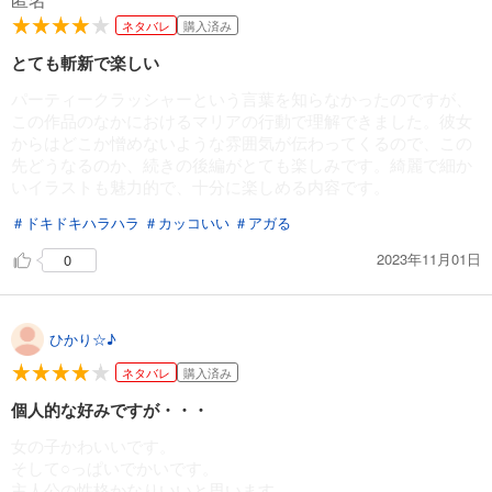
ネタバレ
購入済み
とても斬新で楽しい
パーティークラッシャーという言葉を知らなかったのですが、
この作品のなかにおけるマリアの行動で理解できました。彼女
からはどこか憎めないような雰囲気が伝わってくるので、この
先どうなるのか、続きの後編がとても楽しみです。綺麗で細か
いイラストも魅力的で、十分に楽しめる内容です。
＃ドキドキハラハラ
＃カッコいい
＃アガる
2023年11月01日
0
ひかり☆♪
ネタバレ
購入済み
個人的な好みですが・・・
女の子かわいいです。
そして○っぱいでかいです。
主人公の性格かなりいいと思います。