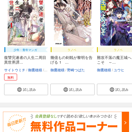
少年・青年マンガ
ラノベ
ラノベ
復讐完遂者の人生二周目
幾億もの剣戟が黎明を告
難攻不落の魔王城へ
異世界譚...
げる 1 ...
こそ ～...
サイトウミチ
御鷹穂積
野崎つばた
御鷹穂積
野崎つばた
御鷹穂積
ユウヒ
無料
試し読み
試し読み
試し読み