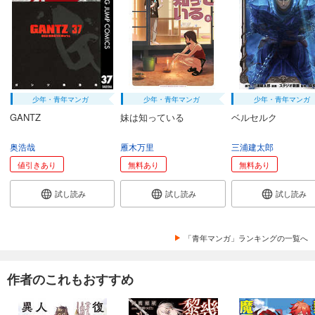
少年・青年マンガ
少年・青年マンガ
少年・青年マンガ
GANTZ
妹は知っている
ベルセルク
奥浩哉
雁木万里
三浦建太郎
値引きあり
無料あり
無料あり
試し読み
試し読み
試し読み
「青年マンガ」ランキングの一覧へ
作者のこれもおすすめ