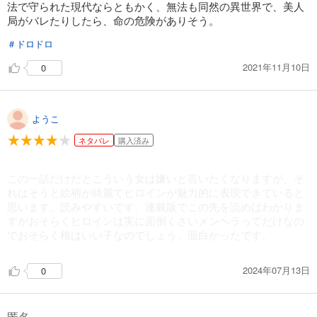
法で守られた現代ならともかく、無法も同然の異世界で、美人
局がバレたりしたら、命の危険がありそう。
＃ドロドロ
2021年11月10日
0
ようこ
ネタバレ
購入済み
この一話だけだとこういう女は嫌いと言いたくなりますが、そ
れはそうと絵柄が綺麗でヒロインが魅力的に表現できていると
思います。読みやすいです。連載版でこの先を読めばわかりま
すがおそらくヒロインは実に面倒くさいメンヘラってだけなの
でおそらく根はいい子なのでしょう。面白かったです。
2024年07月13日
0
匿名