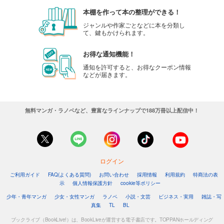
本棚を作って本の整理ができる！
ジャンルや作家ごとなどに本を分類し
て、鍵もかけられます。
お得な通知機能！
通知を許可すると、お得なクーポン情報
などが届きます。
無料マンガ・ラノベなど、豊富なラインナップで188万冊以上配信中！
ログイン
ご利用ガイド
FAQ(よくある質問)
お問い合わせ
採用情報
利用規約
特商法の表
示
個人情報保護方針
cookie等ポリシー
少年・青年マンガ
少女・女性マンガ
ラノベ
小説・文芸
ビジネス・実用
雑誌・写
真集
TL
BL
ブックライブ（BookLive!）は、BookLiveが運営する電子書店です。TOPPANホールディング