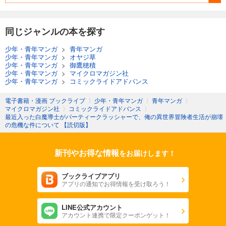
同じジャンルの本を探す
少年・青年マンガ
>
青年マンガ
少年・青年マンガ
>
オヤジ草
少年・青年マンガ
>
御鷹穂積
少年・青年マンガ
>
マイクロマガジン社
少年・青年マンガ
>
コミックライドアドバンス
電子書籍・漫画 ブックライブ
〉
少年・青年マンガ
〉
青年マンガ
〉
マイクロマガジン社
〉
コミックライドアドバンス
〉
最近入った白魔導士がパーティークラッシャーで、俺の異世界冒険者生活が崩壊
の危機な件について 【読切版】
新刊やお得な情報
をお届けします！
ブックライブアプリ
アプリの通知でお得情報を受け取ろう！
LINE公式アカウント
アカウント連携で限定クーポンゲット！