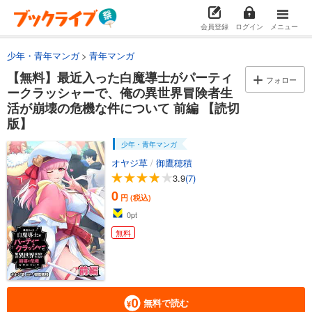
会員登録
ログイン
メニュー
少年・青年マンガ
青年マンガ
【無料】最近入った白魔導士がパーティ
フォロー
ークラッシャーで、俺の異世界冒険者生
活が崩壊の危機な件について 前編 【読切
版】
少年・青年マンガ
オヤジ草
/
御鷹穂積
3.9
(7)
0
円 (税込)
0
pt
無料
無料で読む