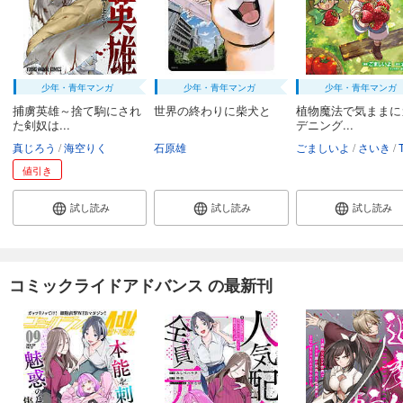
少年・青年マンガ
少年・青年マンガ
少年・青年マンガ
捕虜英雄～捨て駒にされ
世界の終わりに柴犬と
植物魔法で気ままに
た剣奴は...
デニング...
真じろう
海空りく
石原雄
ごましいよ
さいき
値引き
試し読み
試し読み
試し読み
コミックライドアドバンス の最新刊