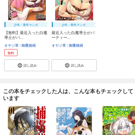
少年・青年マンガ
少年・青年マンガ
【無料】最近入った白魔
最近入った白魔導士がパ
導士がパ...
ーティー...
オヤジ草
御鷹穂積
オヤジ草
御鷹穂積
無料
試し読み
試し読み
この本をチェックした人は、こんな本もチェックして
います