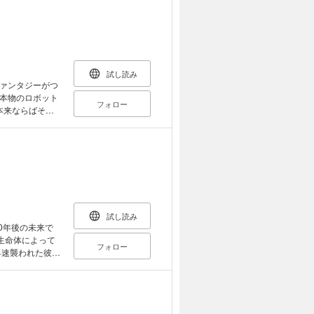
ロボファンタジー
試し読み
ァンタジーがつ
本物のロボット
フォロー
ルネスティ・エチ
である。しかも、
の趣味嗜好も前世
ク』であったの
器である幻晶騎士
なるべく行動を開
クとしての暴走は
試し読み
転生し、思う存分
0年後の未来で
生命体によって
フォロー
ャラクターデザ
謎のエネルギー
ナー。
ロウゴースト」
きて日本の食事
肌に合うよう