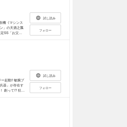
試し読み
鉄獣機《マシンス
ン」の天酒之瓢
フォロー
定SS「お父さ
」 王国筆頭騎士
スティール》」
ーズ。ときには
しながらも頼ら
…… 「父親の名
す」 自分の娘と
語が再び動き出
試し読み
王を選ぶための
起動!! 敏腕プ
が継承候補の王
兵器」が存在す
フォロー
国を巻き込んだこ
創って!? 狂喜
するきっかけと
6 Hisago
。天酒之瓢×み