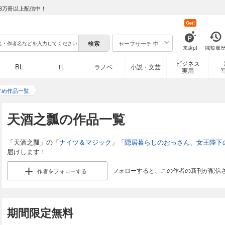
8万冊以上配信中！
Get!
セーフサーチ 中
来店pt
閲覧履
ビジネス
BL
TL
ラノベ
小説・文芸
実用
すめ作品一覧
天酒之瓢の作品一覧
「天酒之瓢」の「
ナイツ＆マジック
」「
隠居暮らしのおっさん、女王陛下
届けします！
フォローすると、この作者の新刊が配信
作者を
フォローする
期間限定無料