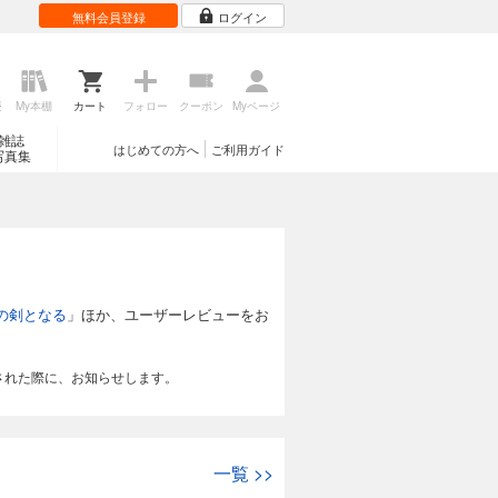
無料会員登録
ログイン
歴
My本棚
カート
フォロー
クーポン
Myページ
雑誌
はじめての方へ
ご利用ガイド
写真集
の剣となる
」ほか、ユーザーレビューをお
された際に、お知らせします。
一覧
>>