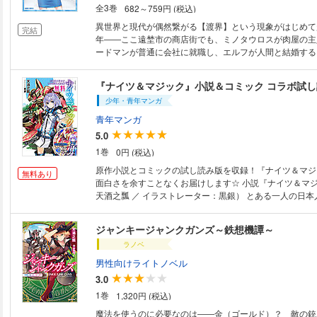
全3巻
682～759円 (税込)
異世界と現代が偶然繋がる【渡界】という現象がはじめて
完結
年――ここ遠埜市の商店街でも、ミノタウロスが肉屋の主
ードマンが普通に会社に就職し、エルフが人間と結婚する
になっていた。そして、また新たな【渡界】現象が発生。
女・ヘンリエッタが来訪する。身寄りがなく困り果てる少
『ナイツ＆マジック』小説＆コミック コラボ試
べたのは【渡界】現象によって 起こるトラブルやモンス
少年・青年マンガ
するための国家組織【異世界対策課】であった――。
青年マンガ
5.0
1巻
0円 (税込)
原作小説とコミックの試し読み版を収録！『ナイツ＆マジ
無料あり
面白さを余すことなくお届けします☆ 小説『ナイツ＆マジック』（著者：
天酒之瓢 ／ イラストレーター：黒銀） とある一人の日
世を去った。本来ならばそのまま失われるはずだった彼の
おいて『エルネスティ・エチェバルリア』として転生する
ジャンキージャンクガンズ～鉄想機譚～
のやり直しである。しかも、前世である日本人としての記
ラノベ
まま。エルの趣味嗜好も前世に倣ったものだった。彼は前
の『メカオタク』であったのだ。そんな生まれ変わった世
男性向けライトノベル
巨大人型兵器である幻晶騎士と出会ったエル。彼は狂喜乱
3.0
の操縦者となるべく行動を開始する。この世界での幼馴染
1巻
1,320円 (税込)
つ、メカオタクとしての暴走は続いていく---。小説投稿
なろう」で大人気のロボットファンタジーがついに書籍化
魔法を使うのに必要なのは――金（ゴールド）？ 敵の銃