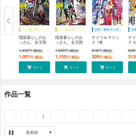
ラノベ
ラノベ
少年・青年マンガ
少
隠居暮らしのお
隠居暮らしのお
ナイツ＆マジッ
ナイ
っさん、女王陛
っさん、女王陛
ク 1巻
ク 
下...
下...
1,430円 (税込)
1,650円 (税込)
618円 (税込)
628
1,001
1,155
309
313
円 (税込)
円 (税込)
円 (税込)
カート
カート
カート
作品一覧
<<
<
1
・
・
・
・
・
・
新着順