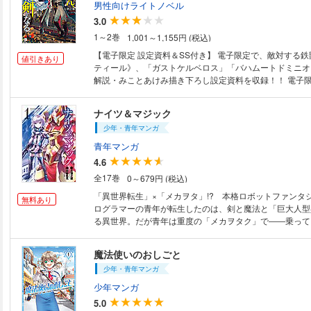
で……？
男性向けライトノベル
3.0
1～2巻
1,001～1,155円 (税込)
【電子限定 設定資料＆SS付き】 電子限定で、敵対する
値引きあり
ティール》、「ガストケルベロス」「バハムートドミニオ
解説・みことあけみ描き下ろし設定資料を収録！！ 電子限
んはお仕事中」 「何が来ようと俺がぶっ飛ばしてやるからな！」 「さす
がは僕の師匠！ ビシッと喧嘩止めてくれたんですね！
ナイツ＆マジック
を引退後、最辺境の街で巨大な人型機械「鉄獣機《マシン
少年・青年マンガ
を操縦し、貨物運びの仕事をする毎日を送るワット・シア
「鉄獣機」乗りの師匠、ときには街の仲裁役としてお人好
青年マンガ
れるおっさんとして、しがない余生を過ごすはずだったが
4.6
は『ワット・シアーズ』。私はあなたに会いに来たので
全17巻
0～679円 (税込)
名乗る少女アンナとの出会いを機に、彼の騎士としての物
す。 「……『継承選争』が、始まったのです」 次期国
「異世界転生」×「メカヲタ」!? 本格ロボットファンタジー
無料あり
争い『継承選争』。ワットは次期”王”の資格を持つアンナ
ログラマーの青年が転生したのは、剣と魔法と「巨大人型
弟に狙われていることを知り助けることに。 のちに王
る異世界。だが青年は重度の「メカヲタク」で――乗って！ 
の出来事は娘（女王）の剣として、王国最強の騎士に復帰
乱舞＆猪突猛進な本格『転生』ロボットファンタジー!! (C)201
なり―― 娘のために引退したおっさんが最強に返り咲き
Amazake-no/Imagica Infos Co.,Ltd.┴(C)2016 Takuji Kato
魔法使いのおしごと
ことあけみがおくる異世界ロボファンタジー登場！
少年・青年マンガ
少年マンガ
5.0