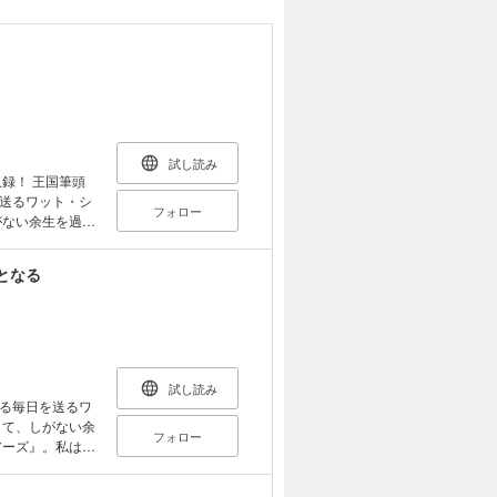
試し読み
国筆頭
送るワット・シ
フォロー
がない余生を過ご
。私はあなたに会
となる
ために
幕!! 原作
試し読み
る毎日を送るワ
して、しがない余
フォロー
動き出す――！