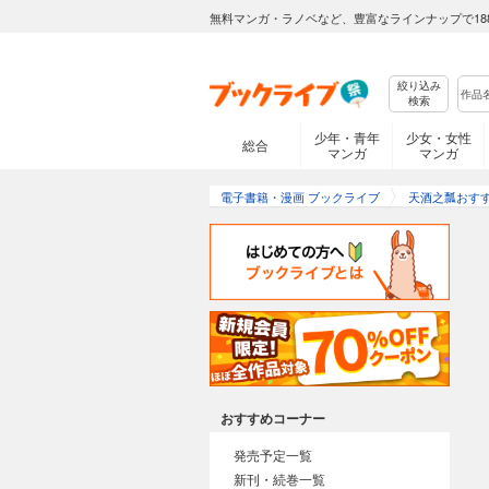
無料マンガ・ラノベなど、豊富なラインナップで18
絞り込み
検索
少年・青年
少女・女性
総合
マンガ
マンガ
電子書籍・漫画 ブックライブ
天酒之瓢おす
おすすめコーナー
発売予定一覧
新刊・続巻一覧