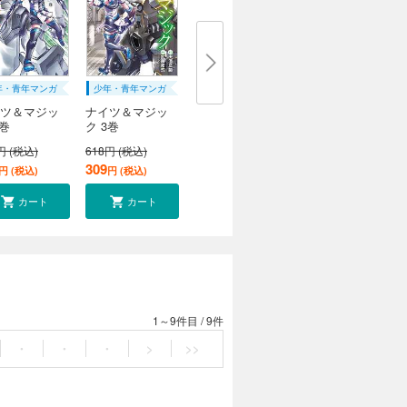
年・青年マンガ
少年・青年マンガ
ツ＆マジッ
ナイツ＆マジッ
2巻
ク 3巻
円 (税込)
618円 (税込)
309
円 (税込)
円 (税込)
カート
カート
1～9件目
/
9件
・
・
・
>
>>