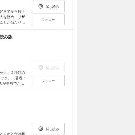
試し読み
起きてから数十
人を務め、リザ
フォロー
ことが当たり前
魔法使いの少
女に手を差し伸
し読み版
ターを襲来に対応
試し読み
ック』２種類の
フォロー
本人が事故でこの
魂は、異世界に
。つまり、人生
憶を受けついだ
世に続いて極度
界で、実在する
舞しながら、そ
を巻き込みつ
サイト「小説家に
試し読み
。メカヲタクだ
とロボと金は奪