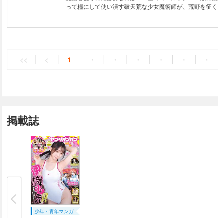
った青年が、転生し、思う存分本物のロボットを操る！ コミック『ナイツ
って糧にして使い潰す破天荒な少女魔術師が、荒野を征く
＆マジック』コミカライズ（原作：天酒之瓢（ヒーロー文
社） ／ 漫画：加藤拓弐 ／ キャラクター原案：黒銀） 敏
青年が転生したのは、剣と魔法と「巨大人型兵器」が存在
しかも青年は重度の「メカヲタク」で!? そして始まる―
者『騎操士』目指す、狂喜乱舞＆猪突猛進な本格ロボット
ー!! 重版率100％のモンスターレーベル「ヒーロー文庫
<<
<
1
・
・
・
・
・
・
作品始動!!
掲載誌
少年・青年マンガ