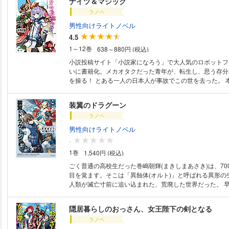
ナイツ＆マジック
娘のために引退したおっさんが最強に返り咲き！ 異世界
ラノベ
開幕!! ※本作品は連載時の単話販売です。 単行本版の内容と同一部分がご
ざいますので、重複購入にご注意ください。
男性向けライトノベル
4.5
1～12巻
638～880円 (税込)
小説投稿サイト「小説家になろう」で大人気のロボットフ
いに書籍化。メカオタクだった青年が、転生し、思う存分
を操る！ とある一人の日本人が事故でこの世を去った。 本来ならばその
まま失われるはずだった彼の魂は、 異世界において『エ
ェバルリア』として転生する。 つまり、人生のやり直し
装翼のドラグーン
前世である日本人としての記憶を受けついだまま。 エル
ラノベ
に倣ったものだった。彼は前世に続いて極度の『メカオタ
だ。 そんな生まれ変わった世界で、実在する巨大人型兵
男性向けライトノベル
と出会ったエル。 彼は狂喜乱舞しながら、その操縦者と
-
始する。 この世界での幼馴染を巻き込みつつ、メカオタ
1巻
1,540円 (税込)
続いていく---。 小説投稿サイト「小説家になろう」で大人気のロボットフ
ァンタジーがついに書籍化。 メカヲタクだった青年が、
ごく普通の高校生だった巻嶋朝輝(まきしまあさき)は、70
本物のロボットを操る！ 天酒之瓢（アマザケノヒサゴ）：九州在住。本作
目を覚ます。そこは「異蝕体(オルト)」と呼ばれる異形の
でデビュー。 黒銀（クロギン）：『小説版機動戦士ガンダム AGE』シリ
人類が滅亡寸前に追い込まれた、荒廃した世界だった。 早速襲われた彼
ーズなどのライトノベルのイラスト、モバイルゲームのキ
は、なんと体当たりで敵をぶちのめす。自身の内から湧く
インなどを手がけるイラストレーター、メカニックデザイ
源に、封じられていた強化武装(アームドエイヴィス)「ク
隠居暮らしのおっさん、女王陛下の剣となる
が応えたのだ。傭兵として活躍する傍ら、ペースト食に飽
ラノベ
を再現して仲間に驚かれたり――と、未来世界は案外彼の