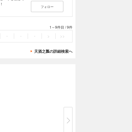
！
フォロー
庫／主婦の友
腕プログラマーの
する異世界――
―ロボット操縦
1～9件目
/
9件
ファンタジ
」からの初漫画化
・
・
・
>
>>
天酒之瓢の詳細検索へ