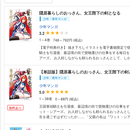
隠居暮らしのおっさん、女王陛下の剣となる
少年・青年マンガ
少年マンガ
3.2
1～4巻
748～792円 (税込)
【電子特典付き】 描き下ろしイラストを電子書籍限定で収録！ 王
騎士を引退後、最辺境の街で貨物運びの仕事をする毎日を
アーズ。 お人好しながらも頼られるおっさんとして、し
すはずだったが…… 「父親の名は『ワット・シアーズ』
いに来たのです」 自分の娘と名乗る少女・アンナとの出会いを機に、引退
【単話版】隠居暮らしのおっさん、女王陛下の剣
したはずの彼の『騎士』としての物語が、再び動き出す――！ 娘の
少年・青年マンガ
引退したおっさんが最強に返り咲き！ 異世界ロボファンタジー開
者・天酒之瓢による書き下ろしSSも収録!!
少年マンガ
5.0
1～38巻
0～88円 (税込)
王国筆頭騎士を引退後、最辺境の街で貨物運びの仕事をす
無料あり
ット・シアーズ。 お人好しながらも頼られるおっさんと
生を過ごすはずだったが…… 「父親の名は『ワット・シアーズ』。私はあ
なたに会いに来たのです」 自分の娘と名乗る少女・アンナとの出会いを機
に、 引退したはずの彼の『騎士』としての物語が、再び