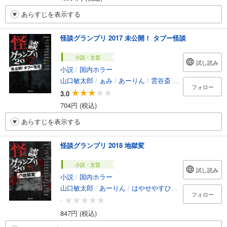
あらすじを表示する
怪談グランプリ 2017 未公開！ タブー怪談
小説・文芸
試し読み
小説
/
国内ホラー
山口敏太郎
/
ぁみ
/
あーりん
/
雲谷斎
/
小原猛
/
渋谷泰
フォロー
3.0
704円 (税込)
あらすじを表示する
怪談グランプリ 2018 地獄変
小説・文芸
試し読み
小説
/
国内ホラー
山口敏太郎
/
あーりん
/
はやせやすひろ
/
志月かなで
/
フォロー
-
847円 (税込)