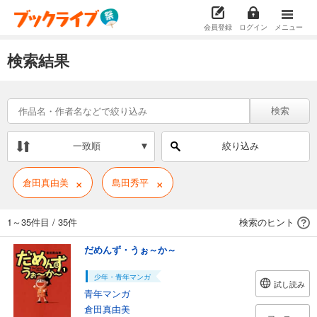
会員登録
ログイン
メニュー
検索結果
検索
一致順
絞り込み
×
×
倉田真由美
島田秀平
1～35件目
/
35件
検索のヒント
だめんず・うぉ～か～
少年・青年マンガ
試し読み
青年マンガ
倉田真由美