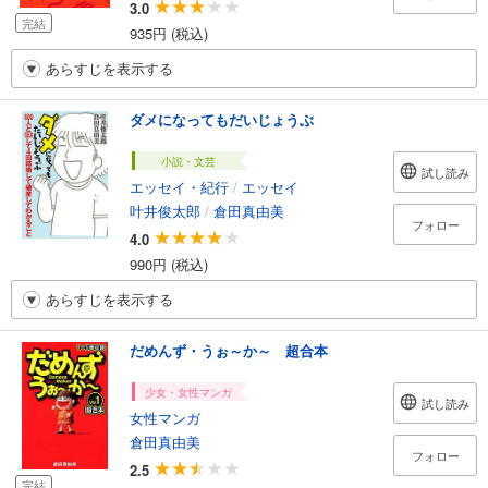
3.0
完結
935円 (税込)
あらすじを表示する
ダメになってもだいじょうぶ
小説・文芸
試し読み
エッセイ・紀行
/
エッセイ
叶井俊太郎
/
倉田真由美
フォロー
4.0
990円 (税込)
あらすじを表示する
だめんず・うぉ～か～ 超合本
少女・女性マンガ
試し読み
女性マンガ
倉田真由美
フォロー
2.5
完結