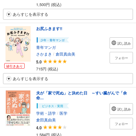
1,500円 (税込)
あらすじを表示する
お尻ふきます!!
少年・青年マンガ
試し読み
青年マンガ
さかまき
/
倉田真由美
フォロー
5.0
値引きあり
715円 (税込)
あらすじを表示する
夫が「家で死ぬ」と決めた日 ～すい臓がんで「余
命...
ビジネス・実用
試し読み
学術・語学
/
医学
倉田真由美
フォロー
4.0
1,584円 (税込)