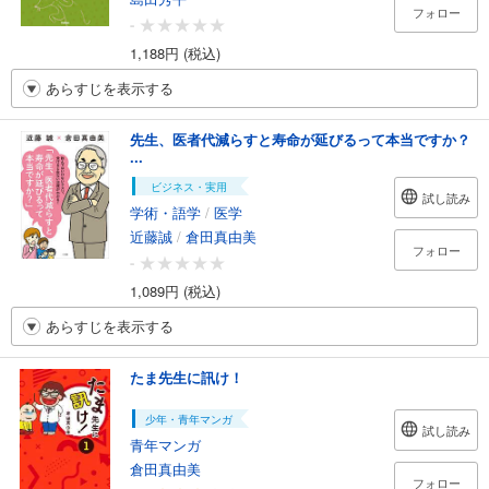
フォロー
-
1,188円 (税込)
あらすじを表示する
先生、医者代減らすと寿命が延びるって本当ですか？
...
ビジネス・実用
試し読み
学術・語学
/
医学
近藤誠
/
倉田真由美
フォロー
-
1,089円 (税込)
あらすじを表示する
たま先生に訊け！
少年・青年マンガ
試し読み
青年マンガ
倉田真由美
フォロー