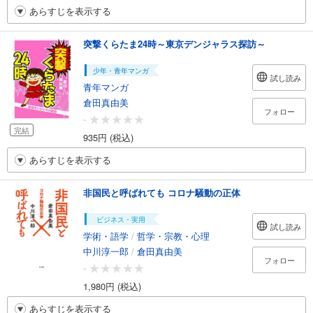
あらすじを表示する
突撃くらたま24時～東京デンジャラス探訪～
少年・青年マンガ
試し読み
青年マンガ
倉田真由美
フォロー
-
完結
935円 (税込)
あらすじを表示する
非国民と呼ばれても コロナ騒動の正体
ビジネス・実用
試し読み
学術・語学
/
哲学・宗教・心理
中川淳一郎
/
倉田真由美
フォロー
-
1,980円 (税込)
あらすじを表示する