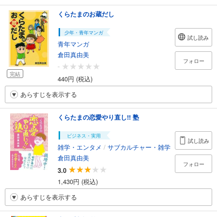
くらたまのお蔵だし
少年・青年マンガ
試し読み
青年マンガ
倉田真由美
フォロー
-
完結
440円 (税込)
あらすじを表示する
くらたまの恋愛やり直し!! 塾
ビジネス・実用
試し読み
雑学・エンタメ
/
サブカルチャー・雑学
倉田真由美
フォロー
3.0
1,430円 (税込)
あらすじを表示する