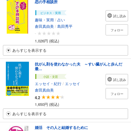
恋の手相談所
ビジネス・実用
試し読み
趣味・実用
/
占い
倉田真由美
/
島田秀平
フォロー
-
1,026円 (税込)
あらすじを表示する
抗がん剤を使わなかった夫 ～すい臓がんと歩んだ
最...
小説・文芸
試し読み
エッセイ・紀行
/
エッセイ
倉田真由美
フォロー
4.2
1,650円 (税込)
あらすじを表示する
婚活 その人と結婚するために