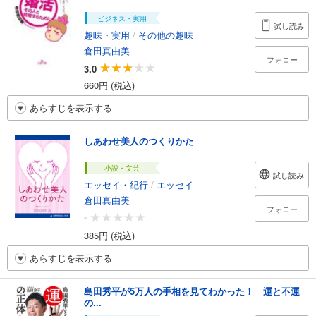
ビジネス・実用
試し読み
趣味・実用
/
その他の趣味
倉田真由美
フォロー
3.0
660円 (税込)
あらすじを表示する
しあわせ美人のつくりかた
小説・文芸
試し読み
エッセイ・紀行
/
エッセイ
倉田真由美
フォロー
-
385円 (税込)
あらすじを表示する
島田秀平が5万人の手相を見てわかった！ 運と不運
の...