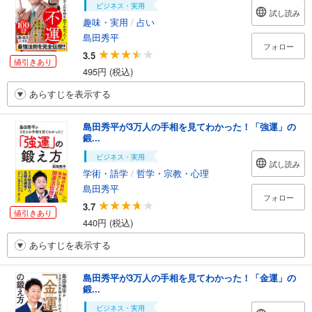
ビジネス・実用
試し読み
趣味・実用
/
占い
島田秀平
フォロー
3.5
値引きあり
495円 (税込)
あらすじを表示する
島田秀平が3万人の手相を見てわかった！「強運」の
鍛...
ビジネス・実用
試し読み
学術・語学
/
哲学・宗教・心理
島田秀平
フォロー
3.7
値引きあり
440円 (税込)
あらすじを表示する
島田秀平が3万人の手相を見てわかった！「金運」の
鍛...
ビジネス・実用