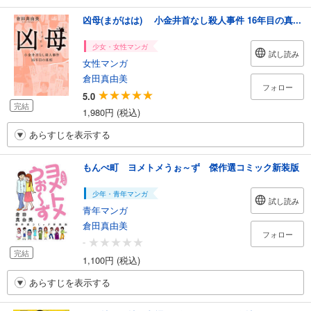
凶母(まがはは) 小金井首なし殺人事件 16年目の真...
少女・女性マンガ
試し読み
女性マンガ
倉田真由美
フォロー
5.0
完結
1,980円 (税込)
あらすじを表示する
もんぺ町 ヨメトメうぉ～ず 傑作選コミック新装版
少年・青年マンガ
試し読み
青年マンガ
倉田真由美
フォロー
-
完結
1,100円 (税込)
あらすじを表示する