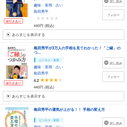
試し読み
趣味・実用
/
占い
島田秀平
フォロー
-
値引きあり
440円 (税込)
あらすじを表示する
島田秀平が3万人の手相を見てわかった！「ご縁」の
つ...
ビジネス・実用
試し読み
趣味・実用
/
占い
島田秀平
フォロー
4.2
値引きあり
440円 (税込)
あらすじを表示する
島田秀平の運気が上がる！！ 手相の変え方
ビジネス・実用
試し読み
趣味・実用
/
占い