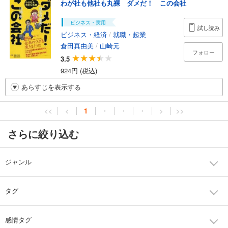
わが社も他社も丸裸 ダメだ！ この会社
ビジネス・実用
試し読み
ビジネス・経済
/
就職・起業
倉田真由美
/
山崎元
フォロー
3.5
924円 (税込)
あらすじを表示する
<<
<
1
・
・
・
>
>>
さらに絞り込む
ジャンル
タグ
感情タグ