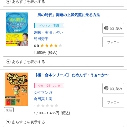
あらすじを表示する
「風の時代」開運の上昇気流に乗る方法
ビジネス・実用
試し読み
趣味・実用
/
占い
島田秀平
フォロー
4.0
1,650円 (税込)
あらすじを表示する
【極！合本シリーズ】 だめんず・うぉ〜か〜
少女・女性マンガ
試し読み
女性マンガ
倉田真由美
フォロー
-
完結
1,100～1,485円 (税込)
あらすじを表示する