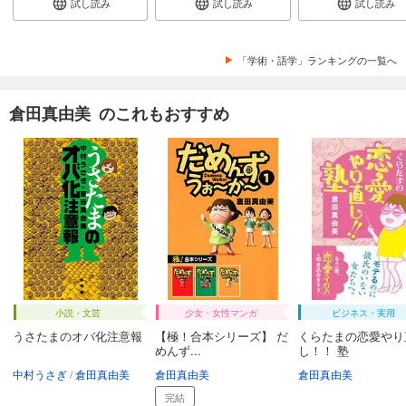
試し読み
試し読み
試し読み
「学術・語学」ランキングの一覧へ
倉田真由美 のこれもおすすめ
小説・文芸
少女・女性マンガ
ビジネス・実用
うさたまのオバ化注意報
【極！合本シリーズ】 だ
くらたまの恋愛やり
めんず...
し！！ 塾
中村うさぎ
倉田真由美
倉田真由美
倉田真由美
完結