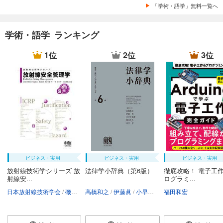
「学術・語学」無料一覧へ
学術・語学 ランキング
1位
2位
3位
ビジネス・実用
ビジネス・実用
ビジネス・実用
放射線技術学シリーズ 放
法律学小辞典（第6版）
徹底攻略！ 電子工作
射線安...
ログラミ...
日本放射線技術学会
磯辺智範
高橋和之
清水秀雄
伊藤眞
南一幸
小早川光郎
鈴木昇一
福田和宏
能見善久
西谷源展
山口厚