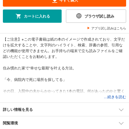
カートに入れる
ブラウザ試し読み
アプリ試し読みはこちら
【ご注意】※この電子書籍は紙の本のイメージで作成されており、文字だ
けを拡大することや、文字列のハイライト、検索、辞書の参照、引用な
どの機能が使用できません。お手持ちの端末で立ち読みファイルをご確
認いただくことをお勧めします。
住み慣れた家で“幸せな最期”を叶える方法。
「今、病院内で死に場所を探してる」
その日、入院中の夫からかかってきた1本の電話。何があったのかと驚く
妻──すい臓がんで「余命6か月」と宣告されていた映画プロデューサーの
...続きを読む
叶井俊太郎さんは、このときの出来事がきっかけで、「家で死にたい」
と妻に告げる。倉田真由美さんは、自宅で支えることを心に決めた。
詳しい情報を見る
自宅での640日間──夫はジャンクフードなど好きな物を好きなだけ食べ
るなど、食事制限はなし。仕事も遊びも継続。旅行に出かけ、ファッシ
閲覧環境
ョンにこだわり、寝たきりになることなく、妻に見守られながら住み慣