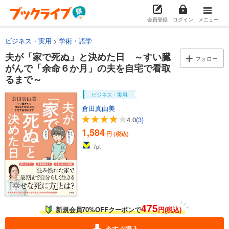
会員登録
ログイン
メニュー
ビジネス・実用
学術・語学
夫が「家で死ぬ」と決めた日 ～すい臓
フォロー
がんで「余命６か月」の夫を自宅で看取
るまで～
ビジネス・実用
倉田真由美
4.0
(3)
1,584
円 (税込)
7
pt
475
新規会員70%OFFクーポンで
円(税込)
今すぐ購入