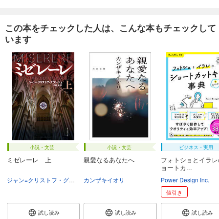
この本をチェックした人は、こんな本もチェックして
います
小説・文芸
小説・文芸
ビジネス・実用
ミゼレーレ 上
親愛なるあなたへ
フォトショとイラレ
ョートカ...
ジャン=クリストフ・グランジェ
カンザキイオリ
平岡敦
Power Design Inc.
値引き
試し読み
試し読み
試し読み