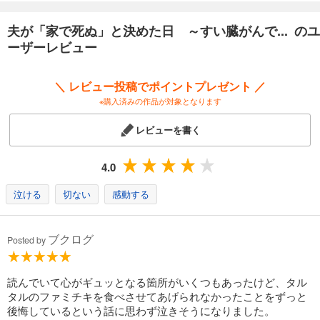
れた自宅で息を引き取った。
夫が「家で死ぬ」と決めた日 ～すい臓がんで... のユ
最期の瞬間まで自分らしく生きた夫。妻はどう支えたのか？ 自宅で“幸せ
ーザーレビュー
な最期”を迎えるために家族は何をすべきか？ “くらたま”が綴った在宅看
取りの全記録。
＼ レビュー投稿でポイントプレゼント ／
◆2000人以上を看取った在宅緩和ケア医・萬田緑平氏による「在宅ケア
※購入済みの作品が対象となります
＆看取り」の解説付き
レビューを書く
・在宅医療の病院を選ぶ時の決め手「看取り率」とは？
・「医療用麻薬」があれば痛みに苦しまなくていい
・最期まで自分の足で歩くための「歩き方」etc.
4.0
最期を自宅で迎えるために準備しておきたい「37のチェックリスト」収
泣ける
切ない
感動する
録
※電子書籍なので、本文中に書き込むことはできません。必要に応じてメ
ブクログ
Posted by
モ用紙などをご用意ください。
（底本 2025年9月発売作品）
読んでいて心がギュッとなる箇所がいくつもあったけど、タル
タルのファミチキを食べさせてあげられなかったことをずっと
後悔しているという話に思わず泣きそうになりました。