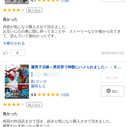
4.7
(135)
購入済み
良かった
内容が気になり購入させて頂きました。
お互いに心の奥に隠し持ってることや、ストーリーなどが後から出てき
て、読んでいて面白かったです。
＃癒やされる
0
2022年09月16日
腐男子召喚～異世界で神獣にハメられました～ ： 5 【電子コミック限定特典付き】
BL
購入済み
BLマンガ
藤咲もえ
読む
4.9
(123)
購入済み
良かった
前回の作品読ませて頂き、続きが気になり購入させて頂きました。
相変わらずめっちゃ良かった。