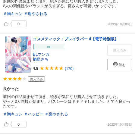
前回の作品読ませて頂き、続きが気になり購入させて頂きました。
2人の関係性やバランスが良すぎる。棗さんが可愛いかってです。
＃胸キュン
＃癒やされる
0
2022年10月08日
コスメティック・プレイラバー 4【電子特別版】
BL
購入済み
BLマンガ
楢島さち
読む
4.9
(170)
購入済み
良かった
前回の作品読ませて頂き、続きが気になり購入させて頂きました。
やっと2人同棲が始まり、バスシーンはドキドキしました。とても良かっ
たです。
＃胸キュン
＃ハッピー
＃癒やされる
0
2022年10月08日