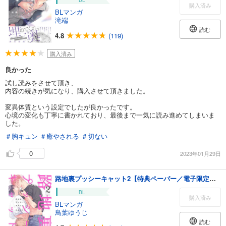
BL
購入済み
BLマンガ
滝端
読む
4.8
(119)
購入済み
良かった
試し読みをさせて頂き、
内容の続きが気になり、購入させて頂きました。
変異体質という設定でしたが良かったです。
心境の変化も丁寧に書かれており、最後まで一気に読み進めてしまいま
した。
＃胸キュン
＃癒やされる
＃切ない
0
2023年01月29日
路地裏プッシーキャット2【特典ペーパー／電子限定描き下ろし付き】
BL
購入済み
BLマンガ
鳥葉ゆうじ
読む