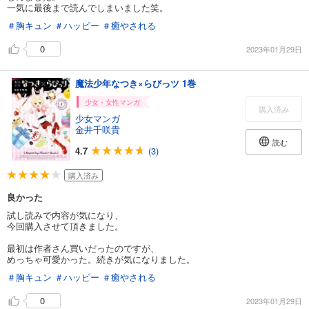
一気に最後まで読んでしまいました笑。
＃胸キュン
＃ハッピー
＃癒やされる
0
2023年01月29日
魔法少年なつき×らびっツ 1巻
少女・女性マンガ
購入済み
少女マンガ
金井千咲貴
読む
4.7
(3)
購入済み
良かった
試し読みで内容が気になり、
今回購入させて頂きました。
最初は作者さん買いだったのですが、
めっちゃ可愛かった。続きが気になりました。
＃胸キュン
＃ハッピー
＃癒やされる
0
2023年01月29日