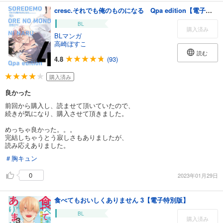
cresc.それでも俺のものになる Qpa edition【電子限定描き下ろし漫画付き】 4
BL
購入済み
BLマンガ
高崎ぼすこ
読む
4.8
(93)
購入済み
良かった
前回から購入し、読ませて頂いていたので、
続きが気になり、購入させて頂きました。
めっちゃ良かった。。。
完結しちゃうとう寂しさもありましたが、
読み応えありました。
＃胸キュン
0
2023年01月29日
食べてもおいしくありません 3【電子特別版】
BL
購入済み