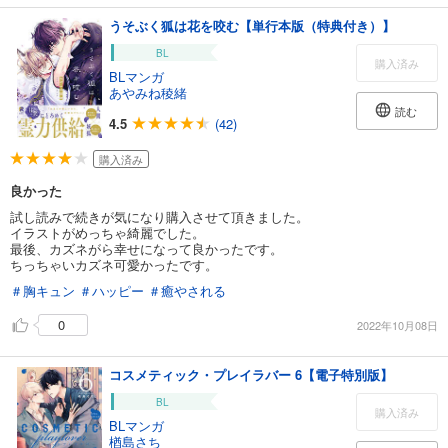
うそぶく狐は花を咬む【単行本版（特典付き）】
BL
購入済み
BLマンガ
あやみね稜緒
読む
4.5
(42)
購入済み
良かった
試し読みで続きが気になり購入させて頂きました。
イラストがめっちゃ綺麗でした。
最後、カズネがら幸せになって良かったです。
ちっちゃいカズネ可愛かったです。
＃胸キュン
＃ハッピー
＃癒やされる
0
2022年10月08日
コスメティック・プレイラバー 6【電子特別版】
BL
購入済み
BLマンガ
楢島さち