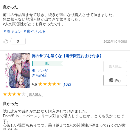
良かった
前回の作品読ませて頂き、続きが気になり購入させて頂きました。
急に知らない登場人物が出てきて驚きました。
2人の関係性がとても良かったです。
＃胸キュン
＃癒やされる
0
2022年10月08日
俺のサブを暴くな【電子限定おまけ付き】
BL
購入済み
BLマンガ
ざらめ鮫
読む
4.6
(162)
購入済み
良かった
試し読みで続きが気になり購入させて頂きました。
Dom/Subユニバースシリーズ好きで購入しましたが、とても良かったで
す。
心苦しい場面もありつつ、乗り越えて2人の関係性が深まって行くのが素
敵でした。