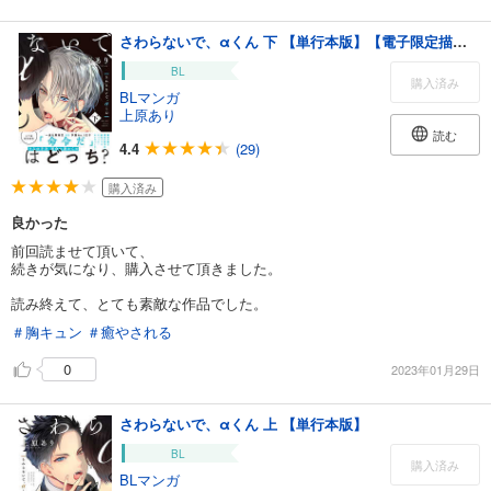
さわらないで、αくん 下 【単行本版】【電子限定描き下ろし漫画付き】
BL
購入済み
BLマンガ
上原あり
読む
4.4
(29)
購入済み
良かった
前回読ませて頂いて、
続きが気になり、購入させて頂きました。
読み終えて、とても素敵な作品でした。
＃胸キュン
＃癒やされる
0
2023年01月29日
さわらないで、αくん 上 【単行本版】
BL
購入済み
BLマンガ