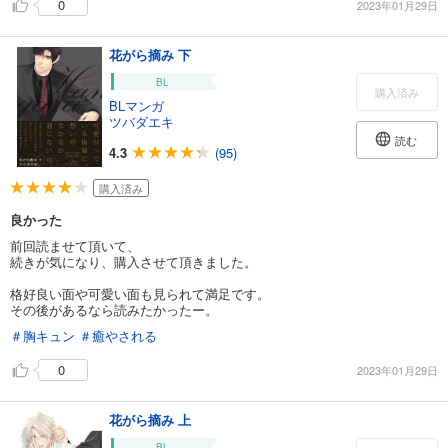
0
2023年01月29日
花がら摘み 下
BL
購入済み
BLマンガ
ツバダエキ
読む
4.3
(95)
購入済み
良かった
前回読ませて頂いて、
続きが気になり、購入させて頂きました。
格好良い面や可愛い面も見られて満足です。
その後があるなら読みたかったー。
＃胸キュン
＃癒やされる
0
2023年01月29日
花がら摘み 上
BL