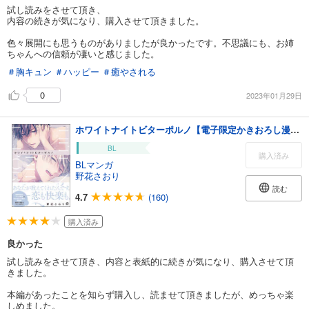
試し読みをさせて頂き、
内容の続きが気になり、購入させて頂きました。
色々展開にも思うものがありましたが良かったです。不思議にも、お姉
ちゃんへの信頼が凄いと感じました。
＃胸キュン
＃ハッピー
＃癒やされる
0
2023年01月29日
ホワイトナイトビターポルノ【電子限定かきおろし漫画付】＜デジタル版＞
BL
購入済み
BLマンガ
野花さおり
読む
4.7
(160)
購入済み
良かった
試し読みをさせて頂き、内容と表紙的に続きが気になり、購入させて頂
きました。
本編があったことを知らず購入し、読ませて頂きましたが、めっちゃ楽
しめました。