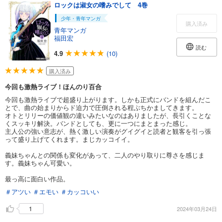
ロックは淑女の嗜みでして 4巻
少年・青年マンガ
購入済み
青年マンガ
福田宏
読む
4.9
(10)
購入済み
今回も激熱ライブ！ほんのり百合
今回も激熱ライブで超盛り上がります。しかも正式にバンドを組んだこ
とで、曲の始まりからド迫力で圧倒される程ぶちかましてきます。
オトとリリーの価値観の違いみたいなのはありましたが、長引くことな
くスッキリ解決。バンドとしても、更に一つにまとまった感じ。
主人公の強い意志が、熱く激しい演奏がグイグイと読者と観客を引っ張
って盛り上げてくれます。まじカッコイイ。
義妹ちゃんとの関係も変化があって、二人のやり取りに尊さを感じま
す。義妹ちゃん可愛い。
最っ高に面白い作品。
＃アツい
＃エモい
＃カッコいい
1
2024年03月24日