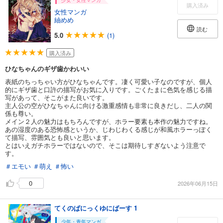
少女・女性マンガ
購入済み
女性マンガ
紬めめ
読む
5.0
(1)
購入済み
ひなちゃんのギザ歯かわいい
表紙のちっちゃい方がひなちゃんです。凄く可愛い子なのですが、個人
的にギザ歯と口許の描写がお気に入りです。ごくたまに色気を感じる描
写があって、そこがまた良いです。
主人公の空がひなちゃんに向ける激重感情も非常に良きだし、二人の関
係も尊い。
メイン２人の魅力はもちろんですが、ホラー要素も本作の魅力ですね。
あの湿度のある恐怖感というか、じわじわくる感じが和風ホラーっぽく
て描写、雰囲気とも良いと思います。
とはいえガチホラーではないので、そこは期待しすぎないよう注意で
す。
＃エモい
＃萌え
＃怖い
0
2026年06月15日
てくのぱにっくゆにばーす 1
少年・青年マンガ