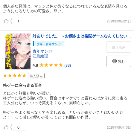
個人的な見所は、マッジと仲が良くなるにつれていろんな表情を見せる
ようになるリリカの可愛さ。尊い。
1
2020年09月21日
対ありでした。 ～お嬢さまは格闘ゲームなんてしない～ １
少年・青年マンガ
購入済み
青年マンガ
江島絵理
読む
4.8
(33)
購入済み
格ゲーに突っ走る百合
とにかく熱量と勢いが凄い。
格ゲーに込める熱い想い。百合はオマケですと言わんばかりに突っ走る
主人公たちが、いっそ笑えるくらいに素晴らしい。
格ゲーをよく知らなくても楽しめる、というか細かいことはいいんだ
よ！ って感じの勢いがあってとても面白い作品。
0
2020年09月13日