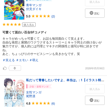
購入済み
青年マンガ
伏見ダイキ
読む
5.0
(2)
購入済み
可愛くて面白い百合SFコメディ
キャラがめっちゃ可愛くて、お話も毎回面白くて笑えます。
自由な発想と展開のワクワクするストーリーとキャラ同士の掛け合いが
魅力ですが、個人的には円理とマキナの関係性と描写が特に好きです
ね。
あと、ちょっぴりのサービスシーンも良きかなです。笑
＃笑える
＃エモい
＃萌え
0
2026年05月06日
私だって青春したいですよ、本当は。: 1【イラスト特典付】
少女・女性マンガ
購入済み
女性マンガ
尾野凛
読む
4.8
(6)