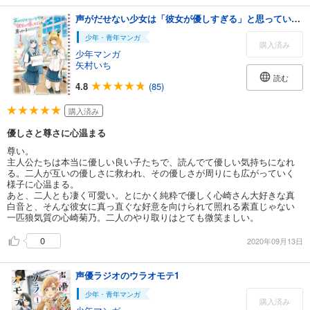
声がだせない少女は「彼女が優しすぎる」と思っている 1
少年・青年マンガ
購入済み
少年マンガ
矢村いち
読む
4.8
(85)
購入済み
優しさと尊さに心温まる
尊い。
主人公たちは本当に優しい良い子たちで、読んでて優しい気持ちになれ
る。二人が互いの優しさに救われ、その優しさが周りにも広がっていく
様子に心温まる。
あと、二人とも凄く可愛い。とにかく純粋で優しく心崎さん大好きな真
白音と、そんな彼女に真っ直ぐな好意を向けられて照れる素直じゃない
一匹狼気質の心崎菊乃。二人のやり取りはとても微笑ましい。
0
2020年09月13日
声優ラジオのウラオモテ1
少年・青年マンガ
購入済み