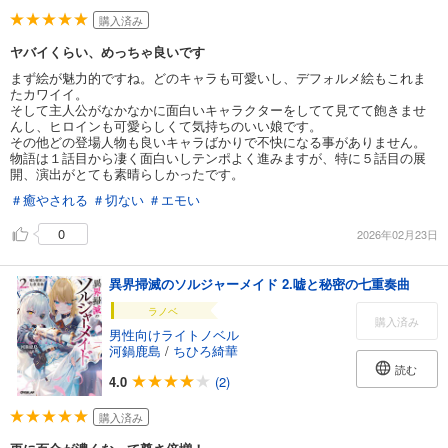
購入済み
ヤバイくらい、めっちゃ良いです
まず絵が魅力的ですね。どのキャラも可愛いし、デフォルメ絵もこれま
たカワイイ。
そして主人公がなかなかに面白いキャラクターをしてて見てて飽きませ
んし、ヒロインも可愛らしくて気持ちのいい娘です。
その他どの登場人物も良いキャラばかりで不快になる事がありません。
物語は１話目から凄く面白いしテンポよく進みますが、特に５話目の展
開、演出がとても素晴らしかったです。
＃癒やされる
＃切ない
＃エモい
0
2026年02月23日
異界掃滅のソルジャーメイド 2.嘘と秘密の七重奏曲
ラノベ
購入済み
男性向けライトノベル
河鍋鹿島
/
ちひろ綺華
読む
4.0
(2)
購入済み