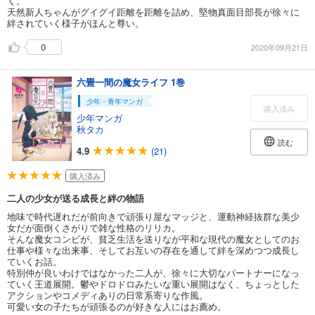
く。
天然新人ちゃんがグイグイ距離を距離を詰め、堅物真面目部長が徐々に
絆されていく様子がほんと尊い。
0
2020年09月21日
六畳一間の魔女ライフ 1巻
少年・青年マンガ
購入済み
少年マンガ
秋タカ
読む
4.9
(21)
購入済み
二人の少女が送る成長と絆の物語
地味で時代遅れだが前向きで頑張り屋なマッジと、運動神経抜群な美少
女だが面倒くさがりで雑な性格のリリカ。
そんな魔女コンビが、貧乏生活を送りなが平和な現代の魔女としてのお
仕事や様々な出来事、そしてお互いの存在を通して絆を深めつつ成長し
ていくお話。
特別仲が良いわけではなかった二人が、徐々に大切なパートナーになっ
ていく王道展開。鬱やドロドロみたいな重い展開はなく、ちょっとした
アクションやコメディありの日常系寄りな作風。
可愛い女の子たちが頑張るのが好きな人にはお薦め。