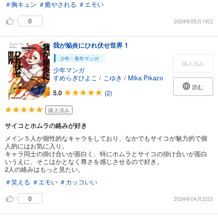
＃胸キュン
＃癒やされる
＃エモい
0
2024年05月19日
我が焔炎にひれ伏せ世界 1
少年・青年マンガ
購入済み
少年マンガ
すめらぎひよこ
/
こゆき
/
Mika Pikazo
読む
5.0
(2)
購入済み
サイコとホムラの絡みが好き
メイン５人が個性的なキャラをしており、なかでもサイコが魅力的で個
人的にはお気に入り。
キャラ同士の掛け合いが面白く、特にホムラとサイコの掛け合いが面白
いうえに、そこはかとなく尊さを感じさせるので好き。
2人の絡みはもっと見たい。
＃笑える
＃エモい
＃カッコいい
0
2024年04月22日