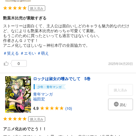
購入済み
艶葉木比売が素敵すぎる
ストーリーは面白くて、主人公は面白いしどのキャラも魅力的なのだけ
ど、なによりも艶葉木比売がめっちゃ可愛くて素敵。
もうこのために買ったといっても過言ではないくらい。
作者さんＧＪです！
アニメ化してほしいな～神社本庁の全面協力で。
＃笑える
＃エモい
＃萌え
0
2025年04月20日
ロックは淑女の嗜みでして 5巻
少年・青年マンガ
購入済み
青年マンガ
福田宏
読む
4.9
(10)
購入済み
アニメ化おめでとう！！