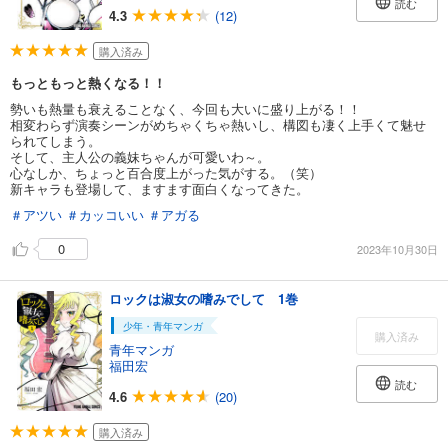
読む
4.3
(12)
購入済み
もっともっと熱くなる！！
勢いも熱量も衰えることなく、今回も大いに盛り上がる！！
相変わらず演奏シーンがめちゃくちゃ熱いし、構図も凄く上手くて魅せ
られてしまう。
そして、主人公の義妹ちゃんが可愛いわ～。
心なしか、ちょっと百合度上がった気がする。（笑）
新キャラも登場して、ますます面白くなってきた。
＃アツい
＃カッコいい
＃アガる
0
2023年10月30日
ロックは淑女の嗜みでして 1巻
少年・青年マンガ
購入済み
青年マンガ
福田宏
読む
4.6
(20)
購入済み