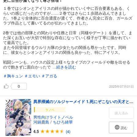
更に百合が濃くなって尊さ倍増！
１巻ではシオンとアイリスの絆が描かれていく中に百合要素もある、く
らいの感じだったのですが……２巻ではさらに１歩踏み込んできまし
た。1巻より全体的に百合濃度が濃くて、作者さん完全に百合、ガールズ
ラブ作品として書いてるのが伝わってきました。
2巻では他の部隊との関わりや任務と日常（同棲やデート）を通して、ま
た深くお互いが大切で特別な存在になっていく様子が丁寧に描かれてい
て最高でした。
また今回登場するウルリカ隊の少女たちの関係も尊かったです。同時
に、彼女らとシオンとアイリスの関係も良かった、特にアイリス。
戦闘シーンも、ハウスの設定上様々なタイプのフィールドや敵を出せる
ので飽きずに面白かったで
...続きを読む
＃胸キュン
＃エモい
＃アガる
0
2025年07月01日
異界掃滅のソルジャーメイド 1.死にぞこないの天才と異端の決死兵
ラノベ
購入済み
男性向けライトノベル
河鍋鹿島
/
ちひろ綺華
読む
4.5
(4)