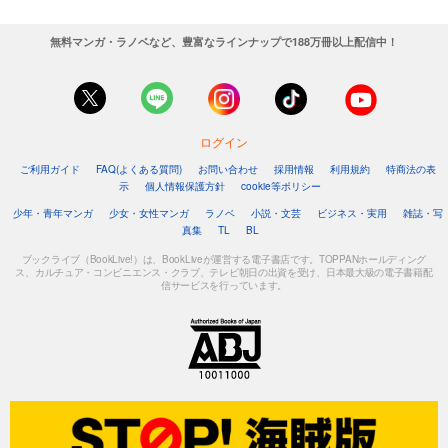
無料マンガ・ラノベなど、豊富なラインナップで188万冊以上配信中！
ログイン
ご利用ガイド
FAQ(よくある質問)
お問い合わせ
採用情報
利用規約
特商法の表
示
個人情報保護方針
cookie等ポリシー
少年・青年マンガ
少女・女性マンガ
ラノベ
小説・文芸
ビジネス・実用
雑誌・写
真集
TL
BL
ブックライブ（BookLive!）は、BookLiveが運営する電子書店です。TOPPANホールディング
ス、カルチュア・コンビニエンス・クラブ、テレビ朝日の出資を受け、日本最大級の電子書籍配
信サービスを行っています。