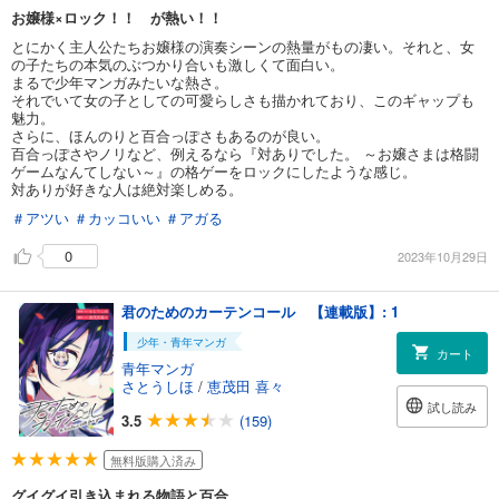
お嬢様×ロック！！ が熱い！！
とにかく主人公たちお嬢様の演奏シーンの熱量がもの凄い。それと、女
の子たちの本気のぶつかり合いも激しくて面白い。
まるで少年マンガみたいな熱さ。
それでいて女の子としての可愛らしさも描かれており、このギャップも
魅力。
さらに、ほんのりと百合っぽさもあるのが良い。
百合っぽさやノリなど、例えるなら『対ありでした。 ～お嬢さまは格闘
ゲームなんてしない～』の格ゲーをロックにしたような感じ。
対ありが好きな人は絶対楽しめる。
＃アツい
＃カッコいい
＃アガる
0
2023年10月29日
君のためのカーテンコール 【連載版】: 1
少年・青年マンガ
カート
青年マンガ
さとうしほ
/
恵茂田 喜々
試し読み
3.5
(159)
無料版購入済み
グイグイ引き込まれる物語と百合