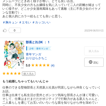
メンムーブにときめく様子が尊い。とても良い百合。
同時に、不良少女の方もお嬢様を気に入っていて二人の距離が縮まって
いく様子が、どこか少女漫画風味もあって素敵（主に不良少女のイケメ
ンな言動で）。
あと個人的にカラー絵もとても良いと思う。
＃胸キュン
＃エモい
＃カッコいい
0
2023年08月01日
部長と2LDK ： 1
少年・青年マンガ
購入済み
青年マンガ
おりはらさちこ
読む
5.0
(4)
購入済み
もう結婚しちゃってもいいんじゃ
仕事のできる堅物部長と天然新人社員が同居しながら仲良くなっていく
お話。
仕事は出来ても私生活が意外とポンコツ気味な部長さんが凄く可愛い。
そして、仕事はまだまだだがポジティブで行動力がある新人ちゃんと、
二人暮らしを通じてお互いのいろいろな面を知りながら仲を深めてい