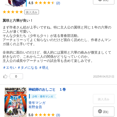
4.5
(2)
購入済み
翼咲と六華が良い！
まず作者さん絵が上手いですね。特に主人公の翼咲と同じ１年の六華の
二人が凄く可愛い。
そんな少女たち（少年も少々）が送る青春部活動。
アーチェリーってよく知らないのだけど面白く読めたし、作者さんマン
ガ描くの上手いです。
全体的に面白いのだけど、個人的には翼咲と六華の絡みが微笑ましくて
好きなので、これから二人の関係がどうなっていくのか。
主人公の成長やアーチェリーの試合等も含めて楽しみです。
＃エモい
＃タメになる
＃萌え
0
2025年04月21日
神絵師のおしごと １巻
少年・青年マンガ
購入済み
青年マンガ
有野金吾
読む
5.0
(3)