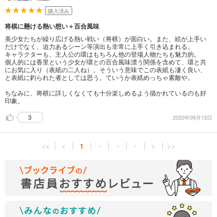
購入済み
将棋に懸ける熱い想い＋百合風味
美少女たちが繰り広げる熱い戦い（将棋）が面白い。また、絵が上手い
だけでなく、迫力あるシーン等演出も非常に上手く引き込まれる。
キャラクターも、主人公の環はもちろん他の登場人物たちも魅力的。
個人的には香里という少女が環との百合風味漂う関係を含めて、環と共
にお気に入り（表紙の二人ね）。そういう意味でこの表紙も凄く良い、
と表紙に釣られた者としては思う。ていうか表紙めっちゃ素敵や。
ちなみに、将棋に詳しくなくても十分楽しめるよう描かれているのも好
印象。
3
2020年09月13日
<<
<
1
・
・
・
>
>>