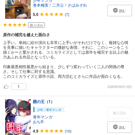
少年マンガ
巻本梅実
/
二月公
/
さばみぞれ
読む
5.0
(7)
購入済み
原作の補完を越えた面白さ
上手い。単純に絵や演出も非常に上手いがそれだけでなく、複雑な心情
を見事に描いたキャラクターの微妙な表情。それに、このシーンをこう
描くかーと驚かされる、コミカライズとしては原作を補完する以上の魅
力あふれる作品となっている。
印象最悪相性最悪から始まり、少しずつ変わっていく二人の関係の尊
さ。そして仕事に対する意識。
このコミカライズと原作小説、両方読むとさらに作品が面白くなる。
1
2020年09月13日
囲の王（1）
少年・青年マンガ
購入済み
青年マンガ
おちR
読む
4.9
(10)