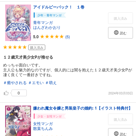
アイドルビーバック！ １巻
少年・青年マンガ
購入済み
青年マンガ
はんざわかおり
読む
5.0
(5)
購入済み
１２歳天才美少女Pが推せる
めっちゃ面白いです。
主人公も魅力的なのですが、個人的には闇を抱えた１２歳天才美少女Pが
凄く良くて一番好きですね。
＃癒やされる
＃エモい
＃萌え
0
2024年03月03日
嫌われ魔女令嬢と男装皇子の婚約: 1【イラスト特典付】
少女・女性マンガ
購入済み
女性マンガ
散葉ちんみ
読む