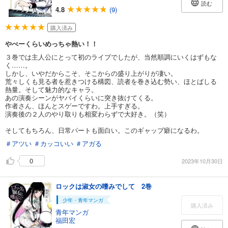
読む
4.8
(9)
購入済み
やべーくらいめっちゃ熱い！！
３巻では主人公にとって初のライブでしたが、当然順調にいくはずもな
く……。
しかし、いやだからこそ、そこからの盛り上がりが凄い。
荒々しくも見る者を惹きつける構図、読者を巻き込む勢い、ほとばしる
熱量。そして魅力的なキャラ。
あの演奏シーンがヤバイくらいに突き抜けてくる。
作者さん、ほんとスゲーですわ。上手すぎる。
演奏後の２人のやり取りも相変わらずで大好き。（笑）
そしてもちろん、日常パートも面白い。このギャップ癖になるわ。
＃アツい
＃カッコいい
＃アガる
0
2023年10月30日
ロックは淑女の嗜みでして 2巻
少年・青年マンガ
購入済み
青年マンガ
福田宏