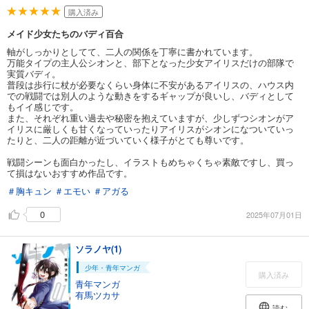
購入済み
メイド少女たちのバディ百合
軸がしっかりとしてて、二人の関係を丁寧に書かれています。
万能タイプの主人公シオンと、部下となった少女アイリスだけの部隊で
実質バディ。
普段は歩行に杖が必要なくらい身体に不安があるアイリスの、ハウス内
での戦闘では別人のような動きをするギャップが良いし、バディとして
もイイ感じです。
また、それぞれ重い過去や秘密を抱えていますが、少しずつシオンがア
イリスに厳しくも甘くなっていったりアイリスがシオンになついていっ
たりと、二人の距離が近づいていく様子がとても尊いです。
戦闘シーンも面白かったし、イラストもめちゃくちゃ素敵ですし、買っ
て損はないおすすめ作品です。
＃胸キュン
＃エモい
＃アガる
0
2025年07月01日
ソラノヤ(1)
少年・青年マンガ
購入済み
青年マンガ
有馬ツカサ
読む