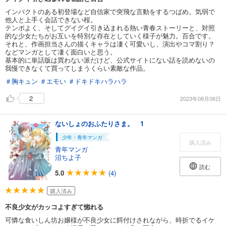
インパクトのある初登場など自信家で突飛な言動をするつばめ。気弱で
他人と上手く会話できない桜。
テンポよく、そしてグイグイ引き込まれる熱い青春ストーリーと、対照
的な少女たちがお互いを特別な存在としていく様子が魅力。百合です。
それと、作画担当さんの描くキャラは凄く可愛いし、演出やコマ割り？
などマンガとして凄く面白いと思う。
基本的に単話版は買わない派だけど、公式サイトにない話を読めないの
我慢できなくて買ってしまうくらい素敵な作品。
＃胸キュン
＃エモい
＃ドキドキハラハラ
2
2023年08月06日
ないしょのおふたりさま。 1
少年・青年マンガ
購入済み
青年マンガ
沼ちよ子
読む
5.0
(4)
購入済み
不良少女がカッコよすぎて惚れる
可憐な食いしん坊お嬢様が不良少女に餌付けされながら、時折でるイケ