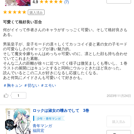
4.9
(7)
購入済み
可愛くて格好良い百合
何がイイって作者さんのキャラがすっっごく可愛い。そして格好良さも
ある。
男装皇子が、皇子モードの凛々しくてカッコイイ姿と素の女の子モード
の可愛らしさのギャップが凄い魅力的。
そして魔女令嬢ちゃんはめっちゃ可愛いのに、凛とした顔も持ち合わせ
ていてこれまた素敵。
そんな二人の距離が徐々に近づいてく様子は微笑ましくも尊いし、１巻
ラストの展開にはキュンとすると同時にウルッときたほど良かった。
読んでいるとこの二人が好きになるし応援したくなる。
あと何気にメイドさんも可愛いくて好きかも。
＃胸キュン
＃切ない
＃エモい
1
2023年11月24日
ロックは淑女の嗜みでして 3巻
少年・青年マンガ
購入済み
青年マンガ
福田宏