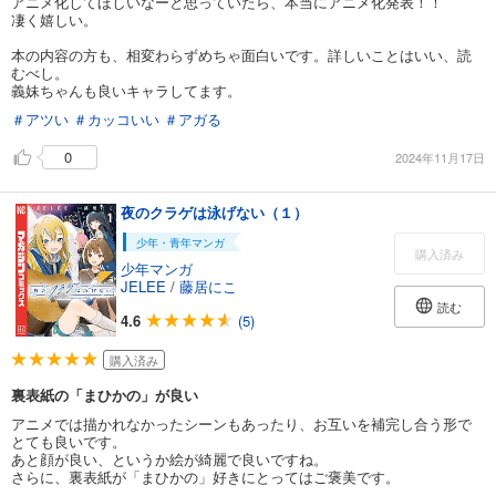
アニメ化してほしいなーと思っていたら、本当にアニメ化発表！！
凄く嬉しい。
本の内容の方も、相変わらずめちゃ面白いです。詳しいことはいい、読
むべし。
義妹ちゃんも良いキャラしてます。
＃アツい
＃カッコいい
＃アガる
0
2024年11月17日
夜のクラゲは泳げない（１）
少年・青年マンガ
購入済み
少年マンガ
JELEE
/
藤居にこ
読む
4.6
(5)
購入済み
裏表紙の「まひかの」が良い
アニメでは描かれなかったシーンもあったり、お互いを補完し合う形で
とても良いです。
あと顔が良い、というか絵が綺麗で良いですね。
さらに、裏表紙が「まひかの」好きにとってはご褒美です。