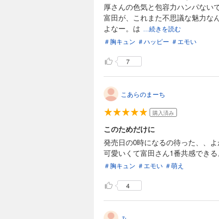
厚さんの色気と包容力ハンパない
富田が、これまた不思議な魅力な
よなー。は
...続きを読む
〜、たま
＃胸キュン
＃ハッピー
＃エモい
このシリ
7
こあらのまーち
購入済み
このためだけに
発売日の0時になるの待った、、よ
可愛いくて富田さん1番共感できる
＃胸キュン
＃エモい
＃萌え
4
み