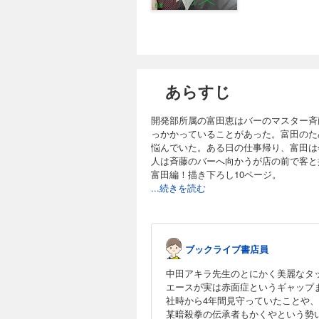
あらすじ
開発部所属の富田恵はバーのマスター斉
っかかっていることがあった。富田のた
悩んでいた。ある日の仕事帰り、富田は
人は斉藤のバーへ向かうが店の前で客と
富田編！描き下ろし10ページ。
...続きを読む
ブックライブ書店員
中田アキラ先生のとにかく美麗なタ
エースが実は赤面症というギャップ
社時から4年間見守っていたことや
某暗殺拳の伝承者もかくやという勢