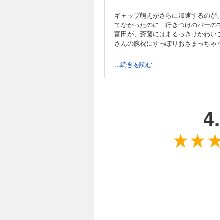
ギャップ萌えがさらに加速するのが
てなかったのに、行きつけのバーの
富田が、斎藤にはまるっきりかわい
さんの腕枕にすっぽりおさまっちゃ
そして3巻では、夏目の元カレや北
...続きを読む
ールドに浸っていたくなります。
4