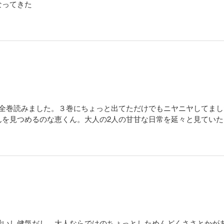
なってきた
て全巻読みました。３巻にちょっと出てただけでもニヤニヤしてま
んを見つめるのな恵くん。大人の2人の甘甘な日常を延々と見ていた
愛いし健気だし、大人ならではのちょっとしためんどくささとかが