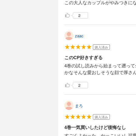
この大人なカップルがやみつきに
2
zaac
購入済み
このCP好きすぎる
4巻の試し読みから始まって遡っ
かなそんな愛おしそうな顔で厚さ
2
まろ
購入済み
4巻一気買いしたけど後悔なし
すごくよかった。かっこいいし可