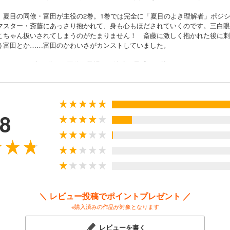
、夏目の同僚・富田が主役の2巻。1巻では完全に「夏目のよき理解者」ポジ
マスター・斎藤にあっさり抱かれて、身も心もほだされていくのです。三白眼
こちゃん扱いされてしまうのがたまりません！ 斎藤に激しく抱かれた後に刺
う富田とか……富田のかわいさがカンストしていました。
川にライバル心を燃やす同僚が登場して波乱の予感が。甘さとドラマのバラン
.8
＼ レビュー投稿でポイントプレゼント ／
※購入済みの作品が対象となります
レビューを書く