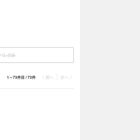
バレのみ
〈 前へ
次へ 〉
1～73件目 / 73件