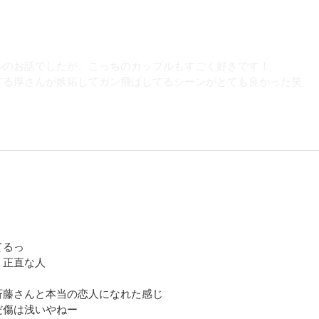
ルのお話でしたが、こっちのカップルもすごく好きです！
てる厚さんが嫉妬してガン飛ばしてるシーンがとても良かった笑
てるっ
、正直な人
斉藤さんと本当の恋人になれた感じ
だ傷は浅いやねー