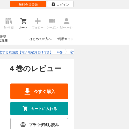
無料会員登録
ログイン
歴
My本棚
カート
フォロー
クーポン
Myページ
雑誌
はじめての方へ
ご利用ガイド
写真集
恋する鉄面皮【電子限定おまけ付き】 ４巻
恋する鉄面皮【電子限定おまけ付き】 
】 ４巻のレビュー
今すぐ購入
カートに入れる
ブラウザ試し読み