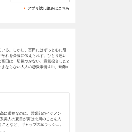
アプリ試し読みはこちら
ている。しかし、富田にはずっと心に引
がそれを斉藤に伝えられず、ひとり思い
な富田は一切気づかない。意気投合した2
まならない大人の恋愛事情４th、斉藤×
高に眼福なのに、営業部のイケメン
系美人の夏目が実は北川のことを入
うことなど、ギャップの猛ラッシュ。
…。