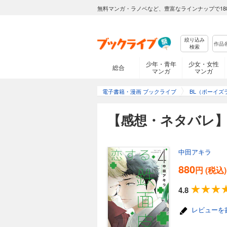
無料マンガ・ラノベなど、豊富なラインナップで18
絞り込み
検索
少年・青年
少女・女性
総合
マンガ
マンガ
電子書籍・漫画 ブックライブ
BL（ボーイズ
【感想・ネタバレ
中田アキラ
880
円 (税込)
4.8
レビューを