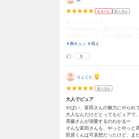
ネタバレ
購入済み
ずっと読んでます！
今回は富田さんと厚さんのカップ
包容力すごくて、いつも落ち着い
＃胸キュン
＃萌え
3
りょくた
購入済み
大人でピュア
やばい、富田さんの魅力にやられ
大人なんだけどとってもピュアで
斉藤さんが溺愛するのわかるー
そんな富田さんも、やっとやっと
田原くんは可哀想だったけど、ま