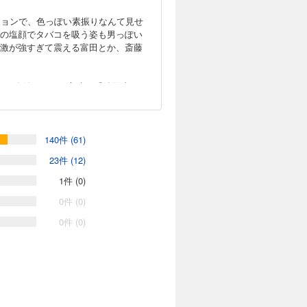
ションで、色っぽい素振りなんて見せ
の塩顔でタバコを吸う姿も男っぽい
激が強すぎて震える富田とか、斎藤
スが絶妙すぎて、永遠に「鉄面皮」ワ
140件 (61)
23件 (12)
1件 (0)
0件 (0)
0件 (0)