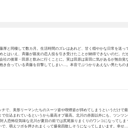
藤厚と同棲して数カ月。生活時間のズレはあれど、甘く穏やかな日常を送っ
めとはいえ、斉藤が親友の恋人役を引き受けたことが納得できないのだ。だ
会社の後輩・田原と飲みに行くことに。実は田原は富田に気があるが無自覚
抱き合っている斉藤を目撃してしまい…。本音でぶつかりあえない男たちのま
ッチで、美形リーマンたちのスーツ姿や喫煙姿が拝めてしまうというだけで最
まで仕込まれているというから最高オブ最高。北川の赤面以外にも、ツンツン
、対人恐怖症気味な北川が夏目の前では尻尾振りまくりのワンコになってしま
いで、萌えツボを押されまくって爆発四散しそうになってしまいます。幸せ…