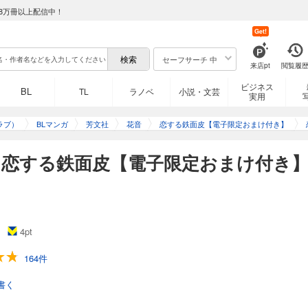
8万冊以上配信中！
Get!
セーフサーチ 中
来店pt
閲覧履
ビジネス
BL
TL
ラノベ
小説・文芸
実用
ラブ）
BLマンガ
芳文社
花音
恋する鉄面皮【電子限定おまけ付き】
】恋する鉄面皮【電子限定おまけ付き
4
pt
164件
書く