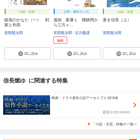
小説・文芸
少年・青年マンガ
小説・文芸
銀嶺のかなた（一） 利
漫画 家康１ 桶狭間か
蒼き信長（上）
家と利長
ら三方ヶ...
安部龍太郎
安部龍太郎
石川森彦
安部龍太郎
無料
試し読み
試し読み
試し読み
信長燃ゆ に関連する特集
映画・ドラマ原作小説アーカイブス 2016冬
更新日:2016/04/01
「小説・文芸」特集の一覧へ