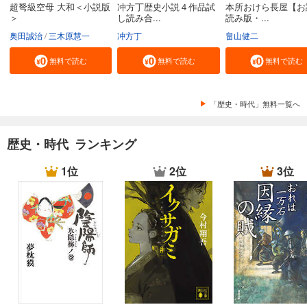
超弩級空母 大和＜小説版
冲方丁歴史小説４作品試
本所おけら長屋【お
＞
し読み合...
読み版・...
奥田誠治
三木原慧一
冲方丁
畠山健二
無料で読む
無料で読む
無料で読む
「歴史・時代」無料一覧へ
歴史・時代 ランキング
1位
2位
3位