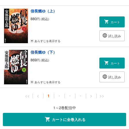
信長燃ゆ（上）
880
円 (税込)
カート
試し読み
あらすじを表示する
信長燃ゆ（下）
869
円 (税込)
カート
試し読み
あらすじを表示する
<<
<
1
・
・
・
>
>>
1～2巻配信中
カートに全巻入れる