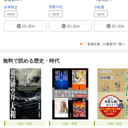
白井智之
宇野千代
小松貴
NEW
NEW
NEW
試し読み
試し読み
試し読み
「新潮文庫」の最新刊一覧へ
無料で読める歴史・時代
小説・文芸
小説・文芸
小説・文芸