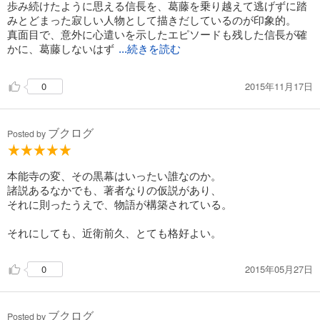
歩み続けたように思える信長を、葛藤を乗り越えて逃げずに踏
みとどまった寂しい人物として描きだしているのが印象的。
真面目で、意外に心遣いを示したエピソードも残した信長が確
かに、葛藤しないはず
...続きを読む
2015年11月17日
0
ブクログ
Posted by
本能寺の変、その黒幕はいったい誰なのか。
諸説あるなかでも、著者なりの仮説があり、
それに則ったうえで、物語が構築されている。
それにしても、近衛前久、とても格好よい。
2015年05月27日
0
ブクログ
Posted by