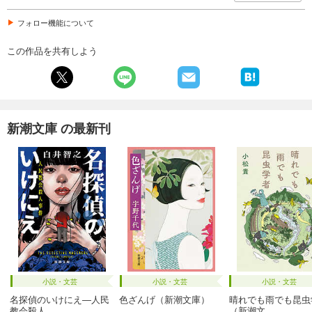
フォロー機能について
この作品を共有しよう
新潮文庫 の最新刊
小説・文芸
小説・文芸
小説・文芸
名探偵のいけにえ―人民
色ざんげ（新潮文庫）
晴れでも雨でも昆虫
教会殺人...
（新潮文...