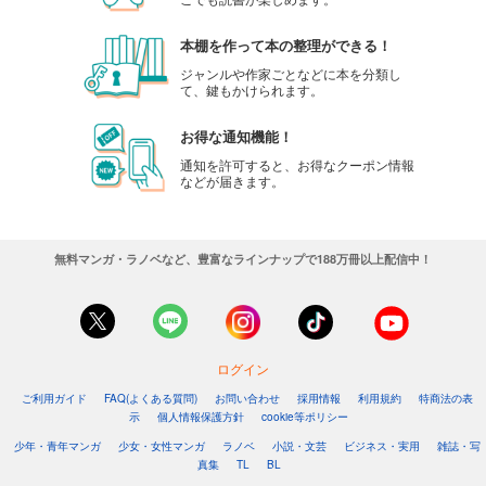
本棚を作って本の整理ができる！
ジャンルや作家ごとなどに本を分類し
て、鍵もかけられます。
お得な通知機能！
通知を許可すると、お得なクーポン情報
などが届きます。
無料マンガ・ラノベなど、豊富なラインナップで188万冊以上配信中！
ログイン
ご利用ガイド
FAQ(よくある質問)
お問い合わせ
採用情報
利用規約
特商法の表
示
個人情報保護方針
cookie等ポリシー
少年・青年マンガ
少女・女性マンガ
ラノベ
小説・文芸
ビジネス・実用
雑誌・写
真集
TL
BL