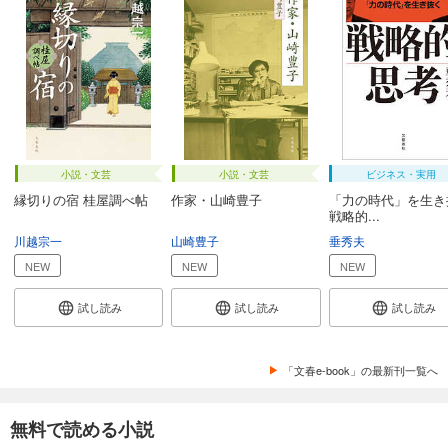
小説・文芸
小説・文芸
ビジネス・実用
縁切りの宿 桂屋調べ帖
作家・山崎豊子
「力の時代」を生き
戦略的...
川越宗一
山崎豊子
垂秀夫
NEW
NEW
NEW
試し読み
試し読み
試し読み
「文春e-book」の最新刊一覧へ
無料で読める小説