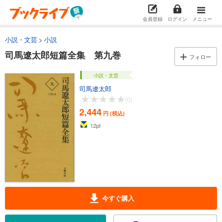
会員登録
ログイン
メニュー
小説・文芸
小説
司馬遼太郎短篇全集 第九巻
フォロー
小説・文芸
司馬遼太郎
-
(0)
2,444
円 (税込)
12
pt
今すぐ購入