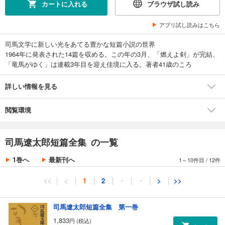
カートに入れる
ブラウザ試し読み
アプリ試し読みはこちら
司馬文学に新しい光をあてる豊かな短篇小説の世界
1964年に発表された14篇を収める。この年の3月、「燃えよ剣」が完結、
「竜馬がゆく」は連載3年目を迎え佳境に入る。著者41歳のころ
詳しい情報を見る
閲覧環境
司馬遼太郎短篇全集 の一覧
1巻へ
最新刊へ
1～10件目
/
12件
<<
<
1
2
・
・
>
>>
司馬遼太郎短篇全集 第一巻
1,833
円 (税込)