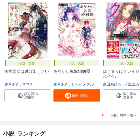
小説・文芸
小説・文芸
小説・文芸
後宮悪女は逃げ出したい
あやかし鬼嫁婚姻譚
はじまりはクレイジ
れイケ...
朧月あき
宵マチ
朧月あき
セカイメグル
森田あひる
冴島ユカ
試し読み
試し読み
無料で読む
増量中
増量中
「小説」無料一覧へ
小説 ランキング