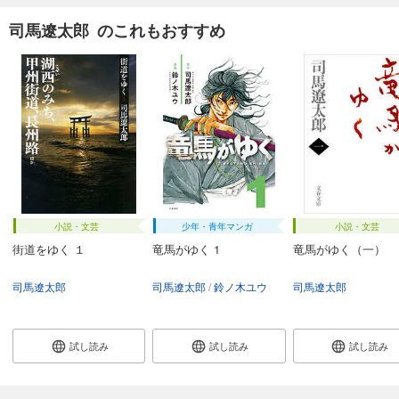
司馬遼太郎 のこれもおすすめ
小説・文芸
少年・青年マンガ
小説・文芸
街道をゆく １
竜馬がゆく 1
竜馬がゆく（一）
司馬遼太郎
司馬遼太郎
鈴ノ木ユウ
司馬遼太郎
試し読み
試し読み
試し読み