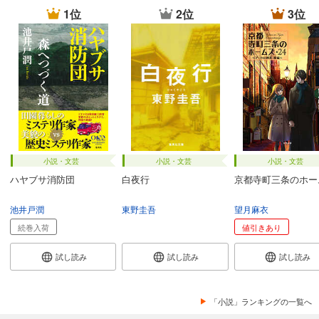
1位
2位
3位
小説・文芸
小説・文芸
小説・文芸
ハヤブサ消防団
白夜行
京都寺町三条のホー
池井戸潤
東野圭吾
望月麻衣
続巻入荷
値引きあり
試し読み
試し読み
試し読み
「小説」ランキングの一覧へ