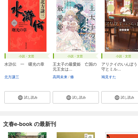
小説・文芸
小説・文芸
小説・文芸
水滸伝 一 曙光の章
王太子の最愛姫 亡国の
アリクイのいんぼう
元王女は...
守とミル...
北方謙三
高岡未来
條
鳩見すた
試し読み
試し読み
試し読み
文春e-book の最新刊