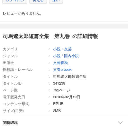
レビューがありません。
司馬遼太郎短篇全集 第九巻 の詳細情報
カテゴリ
小説・文芸
ジャンル
小説
/
国内小説
出版社
文藝春秋
掲載誌・レーベル
文春e-book
タイトル
司馬遼太郎短篇全集
タイトルID
341238
ページ数
792ページ
電子版発売日
2016年02月19日
コンテンツ形式
EPUB
サイズ(目安)
2MB
閲覧環境