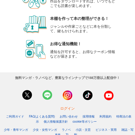
作品をダウンロードすれば、いつでもど
こでも読書が楽しめます。
本棚を作って本の整理ができる！
ジャンルや作家ごとなどに本を分類し
て、鍵もかけられます。
お得な通知機能！
通知を許可すると、お得なクーポン情報
などが届きます。
無料マンガ・ラノベなど、豊富なラインナップで188万冊以上配信中！
ログイン
ご利用ガイド
FAQ(よくある質問)
お問い合わせ
採用情報
利用規約
特商法の表
示
個人情報保護方針
cookie等ポリシー
少年・青年マンガ
少女・女性マンガ
ラノベ
小説・文芸
ビジネス・実用
雑誌・写
真集
TL
BL