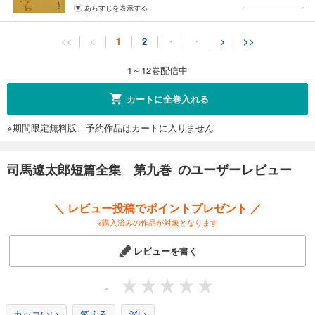
あらすじを表示する
司馬遼太郎短篇全集 第十一巻
<<
<
1
2
・
・
>
>>
1,833
円 (税込)
カート
1～12巻配信中
試し読み
カートに全巻入れる
あらすじを表示する
※期間限定無料版、予約作品はカートに入りません
司馬遼太郎短篇全集 第十二巻
1,833
円 (税込)
カート
司馬遼太郎短篇全集 第九巻 のユーザーレビュー
試し読み
＼ レビュー投稿でポイントプレゼント ／
あらすじを表示する
※購入済みの作品が対象となります
レビューを書く
-
カッコいい
笑える
深い