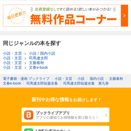
同じジャンルの本を探す
小説・文芸
>
小説
/
国内小説
小説・文芸
>
司馬遼太郎
小説・文芸
>
文藝春秋
小説・文芸
>
文春e-book
電子書籍・漫画 ブックライブ
〉
小説・文芸
〉
小説
〉
国内小説
〉
文藝春秋
〉
文春e-book
〉
司馬遼太郎短篇全集
〉
司馬遼太郎短篇全集 第九巻
新刊やお得な情報
をお届けします！
ブックライブアプリ
アプリの通知でお得情報を受け取ろう！
LINE公式アカウント