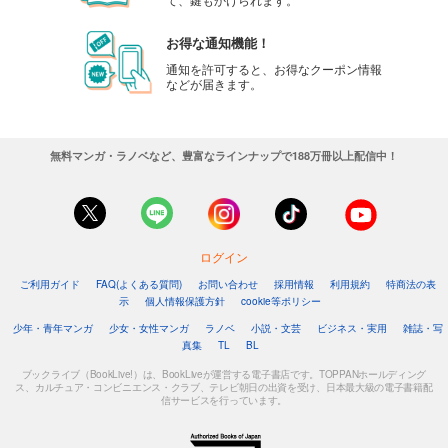
あらすじを表示する
お得な通知機能！
【分冊版】竜馬がゆく(51)
通知を許可すると、お得なクーポン情報
74
円 (税込)
などが届きます。
カート
試し読み
無料マンガ・ラノベなど、豊富なラインナップで188万冊以上配信中！
あらすじを表示する
【分冊版】竜馬がゆく(52)
74
円 (税込)
カート
ログイン
試し読み
ご利用ガイド
FAQ(よくある質問)
お問い合わせ
採用情報
利用規約
特商法の表
示
個人情報保護方針
cookie等ポリシー
あらすじを表示する
少年・青年マンガ
少女・女性マンガ
ラノベ
小説・文芸
ビジネス・実用
雑誌・写
【分冊版】竜馬がゆく(53)
真集
TL
BL
74
円 (税込)
ブックライブ（BookLive!）は、BookLiveが運営する電子書店です。TOPPANホールディング
カート
ス、カルチュア・コンビニエンス・クラブ、テレビ朝日の出資を受け、日本最大級の電子書籍配
信サービスを行っています。
試し読み
あらすじを表示する