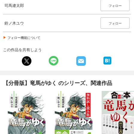
司馬遼太郎
フォロー
試し読み
あらすじを表示する
鈴ノ木ユウ
フォロー
【分冊版】竜馬がゆく(23)
74
円 (税込)
カート
フォロー機能について
この作品を共有しよう
試し読み
あらすじを表示する
【分冊版】竜馬がゆく(24)
74
円 (税込)
カート
【分冊版】竜馬がゆく のシリーズ、関連作品
試し読み
あらすじを表示する
【分冊版】竜馬がゆく(25)
74
円 (税込)
カート