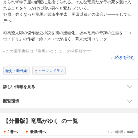
えられず寺子屋の師匠に見捨てられる。そんな竜馬だが母の死を受け入
れることをきっかけに強い男へと変わっていく。
17歳、強くなった竜馬と武市半平太、岡田以蔵との出会い――そして江
戸へ。
司馬遼太郎の傑作歴史小説を初の漫画化。坂本竜馬の奇跡の生涯を『コ
ウノドリ』の作者・鈴ノ木ユウが描く、幕末大河コミック！
※この電子書籍は『竜馬がゆく １』の分冊版です
...続きを読む
歴史・時代劇
ヒューマンドラマ
詳しい情報を見る
閲覧環境
【分冊版】竜馬がゆく の一覧
1巻へ
最新刊へ
1～10件目
/
160件