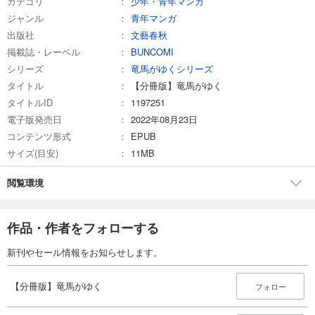
カテゴリ
少年・青年マンガ
ジャンル
青年マンガ
試し読み
出版社
文藝春秋
あらすじを表示する
掲載誌・レーベル
BUNCOMI
シリーズ
竜馬がゆくシリーズ
【分冊版】竜馬がゆく(20)
タイトル
【分冊版】竜馬がゆく
74
円 (税込)
カート
タイトルID
1197251
電子版発売日
2022年08月23日
試し読み
コンテンツ形式
EPUB
あらすじを表示する
サイズ(目安)
11MB
【分冊版】竜馬がゆく(21)
閲覧環境
74
円 (税込)
カート
作品・作者をフォローする
試し読み
あらすじを表示する
新刊やセール情報をお知らせします。
【分冊版】竜馬がゆく(22)
【分冊版】竜馬がゆく
フォロー
74
円 (税込)
カート