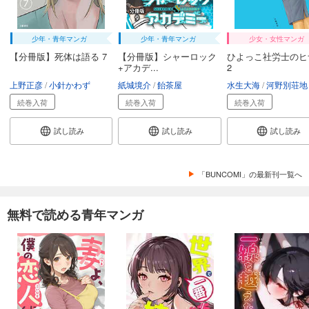
【分冊版】竜馬がゆく(32)
74
円 (税込)
少年・青年マンガ
少年・青年マンガ
少女・女性マンガ
カート
【分冊版】死体は語る 7
【分冊版】シャーロック
ひよっこ社労士のヒ
+アカデ...
2
試し読み
上野正彦
小針かわず
紙城境介
飴茶屋
水生大海
河野別荘地
あらすじを表示する
続巻入荷
続巻入荷
続巻入荷
【分冊版】竜馬がゆく(33)
試し読み
試し読み
試し読み
74
円 (税込)
カート
「BUNCOMI」の最新刊一覧へ
試し読み
あらすじを表示する
無料で読める青年マンガ
【分冊版】竜馬がゆく(34)
74
円 (税込)
カート
試し読み
あらすじを表示する