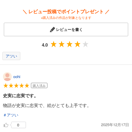
74
円 (税込)
＼ レビュー投稿でポイントプレゼント ／
カート
※購入済みの作品が対象となります
試し読み
レビューを書く
あらすじを表示する
【分冊版】竜馬がゆく(14)
4.0
74
円 (税込)
カート
アツい
試し読み
あらすじを表示する
oohi
【分冊版】竜馬がゆく(15)
購入済み
74
円 (税込)
史実に忠実です。
カート
物語が史実に忠実で、絵がとても上手です。
試し読み
＃アツい
あらすじを表示する
2025年12月17日
0
【分冊版】竜馬がゆく(16)