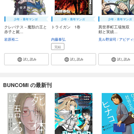
あらすじを表示する
【分冊版】竜馬がゆく(29)
少年・青年マンガ
少年・青年マンガ
少年・青年マンガ
74
円 (税込)
カート
クレバテス－魔獣の王と
トライガン 1巻
異世界町工場無双 
赤子と屍...
頼と実績...
岩原裕二
内藤泰弘
見ル野栄司
アビディ
試し読み
あらすじを表示する
完結
【分冊版】竜馬がゆく(30)
試し読み
試し読み
試し読み
74
円 (税込)
カート
試し読み
BUNCOMI の最新刊
あらすじを表示する
【分冊版】竜馬がゆく(31)
74
円 (税込)
カート
試し読み
あらすじを表示する