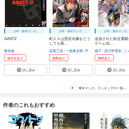
74
円 (税込)
カート
試し読み
あらすじを表示する
少年・青年マンガ
少年・青年マンガ
少年・青年マンガ
【分冊版】竜馬がゆく(39)
GANTZ
町人Ａは悪役令嬢をどう
追放された転生重騎
しても救...
ゲーム知...
74
円 (税込)
カート
奥浩哉
目黒三吉
一色孝太郎
Parum
猫子
武六甲理衣
じゃい
値引きあり
無料あり
無料あり
試し読み
あらすじを表示する
試し読み
試し読み
試し読み
【分冊版】竜馬がゆく(40)
74
円 (税込)
「青年マンガ」ランキングの一覧へ
カート
作者のこれもおすすめ
試し読み
あらすじを表示する
【分冊版】竜馬がゆく(41)
74
円 (税込)