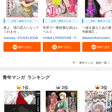
【分冊版】竜馬がゆく(35)
74
円 (税込)
カート
少年・青年マンガ
少年・青年マンガ
少年・青年マンガ
試し読み
妻よ、僕の恋人になって
世界で一番綺麗な姉はレ
一線を越えたあの夏
あらすじを表示する
くれませ...
ベル１
年齢版】...
【分冊版】竜馬がゆく(36)
mamaya
STUDIO ZOON
CHINA LITERATURE
Tiankongshu Mangongchang
WebtoonKoiContent
74
円 (税込)
無料で読む
無料で読む
無料で読む
カート
試し読み
「青年マンガ」無料一覧へ
あらすじを表示する
【分冊版】竜馬がゆく(37)
青年マンガ ランキング
74
円 (税込)
カート
1位
2位
3位
試し読み
あらすじを表示する
【分冊版】竜馬がゆく(38)