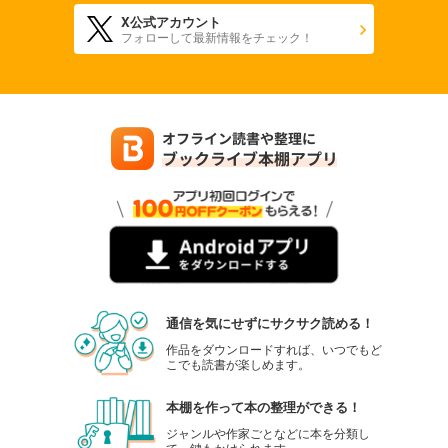
試し読み
X公式アカウント
フォローして最新情報をチェック！
あらすじを表示する
【分冊版】竜馬がゆく(48)
74
円 (税込)
カート
試し読み
あらすじを表示する
【分冊版】竜馬がゆく(49)
74
円 (税込)
カート
試し読み
通信を気にせずにサクサク読める！
あらすじを表示する
作品をダウンロードすれば、いつでもど
【分冊版】竜馬がゆく(50)
こでも読書が楽しめます。
74
円 (税込)
カート
本棚を作って本の整理ができる！
ジャンルや作家ごとなどに本を分類し
試し読み
て、鍵もかけられます。