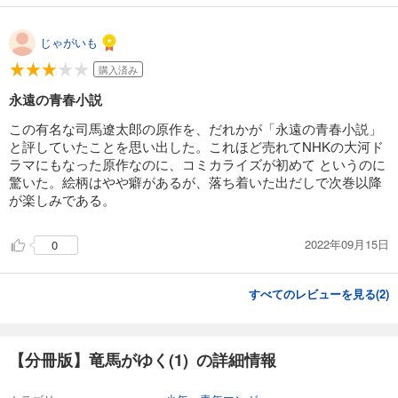
74
円 (税込)
カート
じゃがいも
試し読み
購入済み
あらすじを表示する
永遠の青春小説
【分冊版】竜馬がゆく(17)
この有名な司馬遼太郎の原作を、だれかが「永遠の青春小説」
74
円 (税込)
カート
と評していたことを思い出した。これほど売れてNHKの大河ド
ラマにもなった原作なのに、コミカライズが初めて というのに
驚いた。絵柄はやや癖があるが、落ち着いた出だしで次巻以降
試し読み
が楽しみである。
あらすじを表示する
【分冊版】竜馬がゆく(18)
2022年09月15日
0
74
円 (税込)
カート
すべてのレビューを見る(
2
)
試し読み
あらすじを表示する
【分冊版】竜馬がゆく(1) の詳細情報
【分冊版】竜馬がゆく(19)
74
円 (税込)
カート