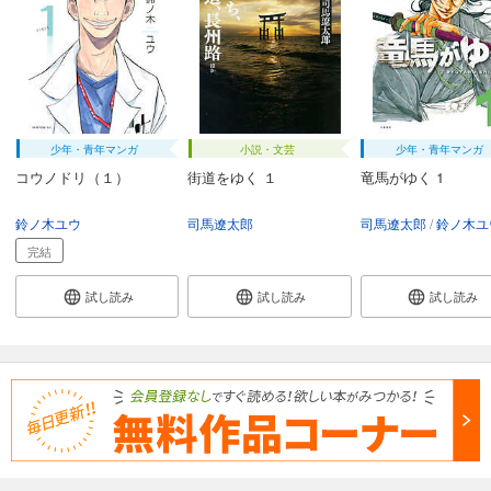
カート
試し読み
あらすじを表示する
【分冊版】竜馬がゆく(42)
74
少年・青年マンガ
小説・文芸
少年・青年マンガ
円 (税込)
カート
コウノドリ（１）
街道をゆく １
竜馬がゆく 1
試し読み
鈴ノ木ユウ
司馬遼太郎
司馬遼太郎
鈴ノ木ユ
あらすじを表示する
完結
【分冊版】竜馬がゆく(43)
試し読み
試し読み
試し読み
74
円 (税込)
カート
試し読み
あらすじを表示する
【分冊版】竜馬がゆく(44)
74
円 (税込)
カート