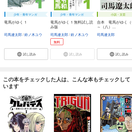
試し読み
あらすじを表示する
少年・青年マンガ
少年・青年マンガ
小説・文芸
【分冊版】竜馬がゆく(26)
竜馬がゆく 1
竜馬がゆく 1 無料試し読
合本 竜馬がゆく（
74
み版
～（八）...
円 (税込)
カート
司馬遼太郎
鈴ノ木ユウ
司馬遼太郎
鈴ノ木ユウ
司馬遼太郎
無料
試し読み
あらすじを表示する
試し読み
試し読み
試し読み
【分冊版】竜馬がゆく(27)
74
円 (税込)
カート
この本をチェックした人は、こんな本もチェックして
います
試し読み
あらすじを表示する
【分冊版】竜馬がゆく(28)
74
円 (税込)
カート
試し読み