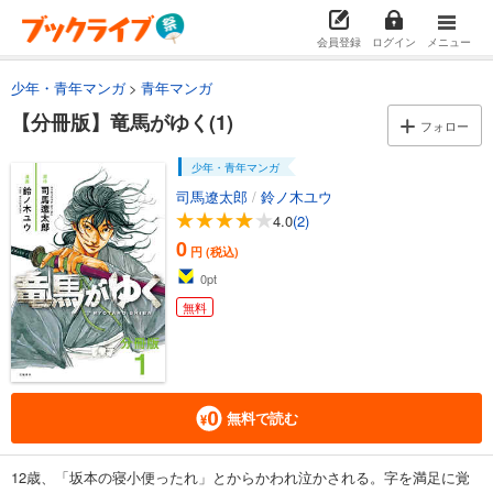
会員登録
ログイン
メニュー
少年・青年マンガ
青年マンガ
【分冊版】竜馬がゆく(1)
フォロー
少年・青年マンガ
司馬遼太郎
/
鈴ノ木ユウ
4.0
(2)
0
円 (税込)
0
pt
無料
無料で読む
12歳、「坂本の寝小便ったれ」とからかわれ泣かされる。字を満足に覚