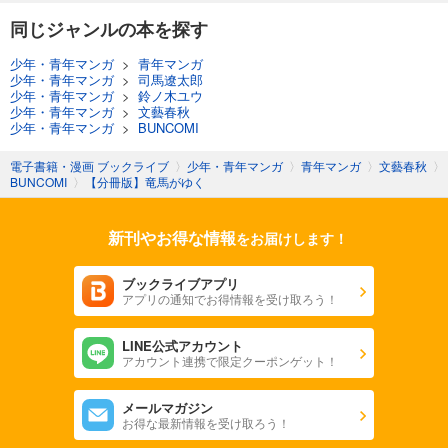
同じジャンルの本を探す
試し読み
あらすじを表示する
少年・青年マンガ
>
青年マンガ
少年・青年マンガ
>
司馬遼太郎
【分冊版】竜馬がゆく(45)
少年・青年マンガ
>
鈴ノ木ユウ
少年・青年マンガ
>
文藝春秋
74
円 (税込)
少年・青年マンガ
>
BUNCOMI
カート
電子書籍・漫画 ブックライブ
〉
少年・青年マンガ
〉
青年マンガ
〉
文藝春秋
〉
試し読み
BUNCOMI
〉
【分冊版】竜馬がゆく
あらすじを表示する
新刊やお得な情報
【分冊版】竜馬がゆく(46)
をお届けします！
74
円 (税込)
カート
ブックライブアプリ
アプリの通知でお得情報を受け取ろう！
試し読み
あらすじを表示する
LINE公式アカウント
アカウント連携で限定クーポンゲット！
【分冊版】竜馬がゆく(47)
74
メールマガジン
円 (税込)
カート
お得な最新情報を受け取ろう！