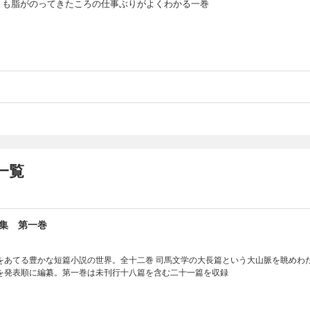
とも脂がのってきたころの仕事ぶりがよくわかる一巻
一覧
集 第一巻
をあてる豊かな短篇小説の世界。全十二巻 司馬文学の大長篇という大山脈を眺めわ
を発表順に編纂。第一巻は未刊行十八篇を含む二十一篇を収録