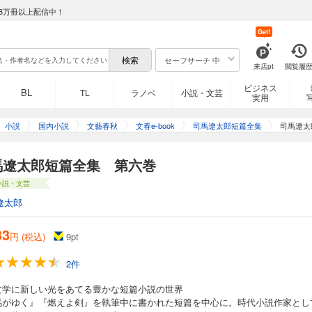
8万冊以上配信中！
Get!
セーフサーチ 中
来店pt
閲覧履
ビジネス
BL
TL
ラノベ
小説・文芸
実用
小説
国内小説
文藝春秋
文春e-book
司馬遼太郎短篇全集
司馬遼太
馬遼太郎短篇全集 第六巻
小説・文芸
遼太郎
33
円 (税込)
9
pt
2件
文学に新しい光をあてる豊かな短篇小説の世界
馬がゆく』『燃えよ剣』を執筆中に書かれた短篇を中心に。時代小説作家とし