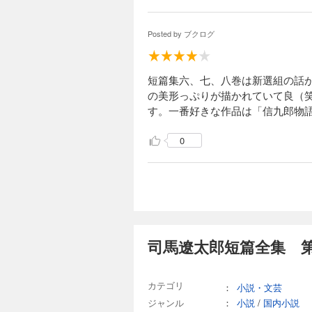
Posted by
ブクログ
短篇集六、七、八巻は新選組の話
の美形っぷりが描かれていて良（
す。一番好きな作品は「信九郎物
0
司馬遼太郎短篇全集 第
カテゴリ
：
小説・文芸
ジャンル
：
小説
/
国内小説