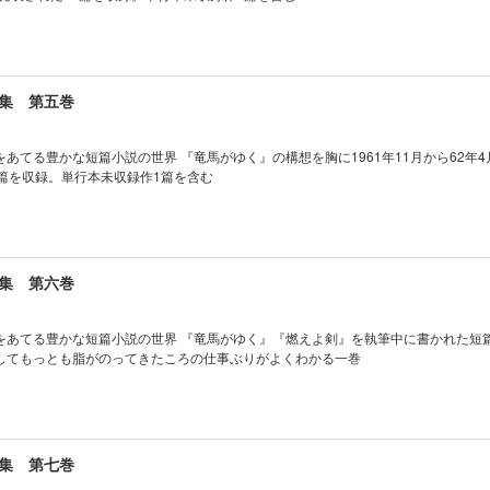
集 第五巻
あてる豊かな短篇小説の世界 『竜馬がゆく』の構想を胸に1961年11月から62年
1篇を収録。単行本未収録作1篇を含む
集 第六巻
をあてる豊かな短篇小説の世界 『竜馬がゆく』『燃えよ剣』を執筆中に書かれた短
してもっとも脂がのってきたころの仕事ぶりがよくわかる一巻
集 第七巻