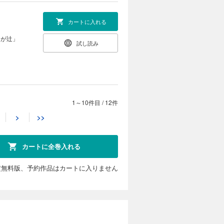
カートに入れる
名が辻」
試し読み
1～10件目
/
12件
カートに入れる
>
>>
4月、「坂の
試し読み
カートに全巻入れる
定無料版、予約作品はカートに入りません
カートに入れる
島の夜会」
試し読み