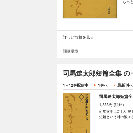
もっ
詳しい情報を見る
閲覧環境
司馬遼太郎短篇全集 の
1～12巻配信中
1巻へ
最新刊へ
司馬遼太郎短篇全
1,833円 (税込)
司馬文学に新しい光
短篇という峠の数々