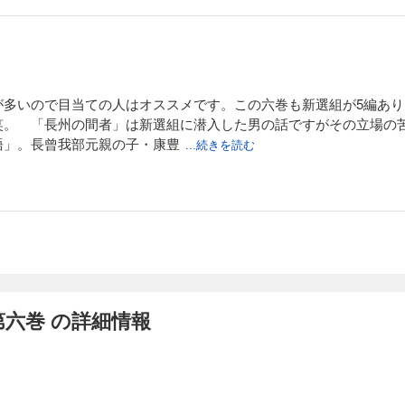
が多いので目当ての人はオススメです。この六巻も新選組が5編あ
笑。 「長州の間者」は新選組に潜入した男の話ですがその立場の
語」。長曾我部元親の子・康豊
...続きを読む
六巻 の詳細情報