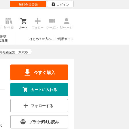
無料会員登録
ログイン
歴
My本棚
カート
フォロー
クーポン
Myページ
雑誌
はじめての方へ
ご利用ガイド
写真集
郎短篇全集 第六巻
今すぐ購入
カートに入れる
フォローする
ブラウザ試し読み
て