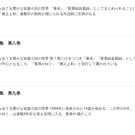
をあてる豊かな短篇小説の世界 『幕末』『新選組血風録』としてまとめられること
「燃えよ剣」連載中の熱気が感じられる作品群に圧倒される
集 第八巻
をあてる豊かな短篇小説の世界 第７巻にひきつづき『幕末』『新選組血風録』とし
が中心となるころ。『竜馬がゆく』『燃えよ剣』と並行して書かれている
集 第九巻
あてる豊かな短篇小説の世界 1964年に発表された14篇を収める。この年の3月、
がゆく」は連載3年目を迎え佳境に入る。著者41歳のころ