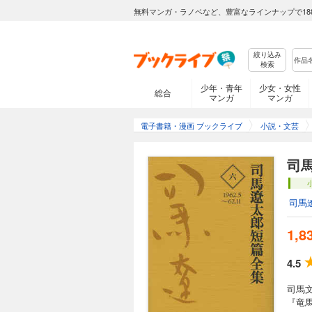
無料マンガ・ラノベなど、豊富なラインナップで18
絞り込み
検索
少年・青年
少女・女性
総合
マンガ
マンガ
電子書籍・漫画 ブックライブ
小説・文芸
司
司馬
1,8
4.5
司馬
『竜