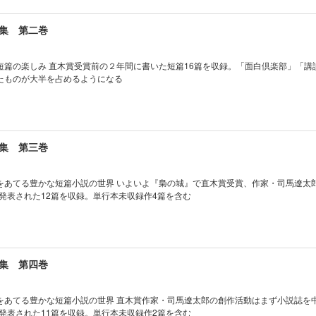
集 第二巻
短篇の楽しみ 直木賞受賞前の２年間に書いた短篇16篇を収録。「面白倶楽部」「講
たものが大半を占めるようになる
集 第三巻
をあてる豊かな短篇小説の世界 いよいよ『梟の城』で直木賞受賞、作家・司馬遼太
に発表された12篇を収録。単行本未収録作4篇を含む
集 第四巻
をあてる豊かな短篇小説の世界 直木賞作家・司馬遼太郎の創作活動はまず小説誌を
に発表された11篇を収録。単行本未収録作2篇を含む