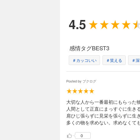
4.5
感情タグBEST3
＃カッコいい
＃笑える
＃深
Posted by
ブクログ
大切な人から一番最初にもらった
人間として正直にまっすぐに生き
肩ひじ張らずに見栄を張らずに生
多くの物を求めない。求めなくて
0