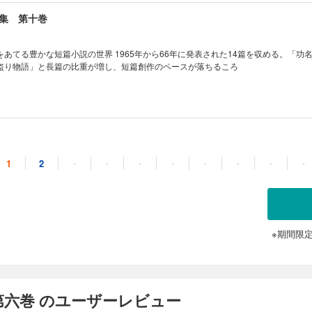
集 第十巻
あてる豊かな短篇小説の世界 1965年から66年に発表された14篇を収める。「功
盗り物語」と長篇の比重が増し、短篇創作のペースが落ちるころ
集 第十一巻
1
2
・
・
・
・
・
・
・
・
あてる豊かな短篇小説の世界 1967年から68年に発表された九篇を収める。68年
作家・司馬遼太郎は大きく変貌しつつあった
※期間限
集 第十二巻
あてる豊かな短篇小説の世界 1968年から76年に発表された7篇を収める。「木曜
第六巻 のユーザーレビュー
創作から離れ、大長篇作家として記憶されるようになる