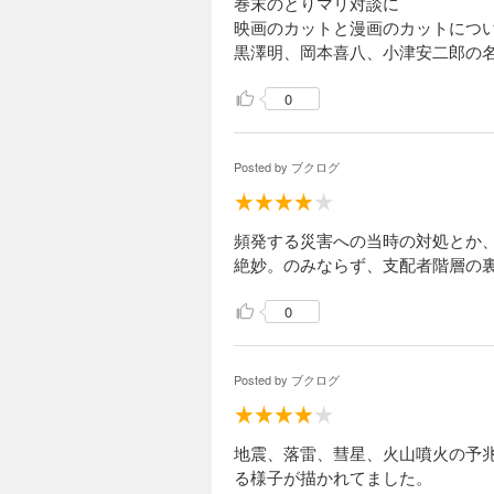
巻末のとりマリ対談に
映画のカットと漫画のカットにつ
黒澤明、岡本喜八、小津安二郎の
0
Posted by
ブクログ
頻発する災害への当時の対処とか
絶妙。のみならず、支配者階層の
0
Posted by
ブクログ
地震、落雷、彗星、火山噴火の予
る様子が描かれてました。