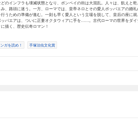
などのインフラも壊滅状態となり、ポンペイの街は大混乱。人々は、飢えと乾
しみ、路頭に迷う。一方、ローマでは、皇帝ネロとその愛人ポッパエアの婚礼
を行うための準備が進む。一刻も早く愛人という立場を脱して、皇后の座に就
ポッパエアは、ついに正妻オクタウィアに手を……。古代ローマの世界をダイ
クに描く、歴史伝奇ロマン！
のマンガを読め！
手塚治虫文化賞