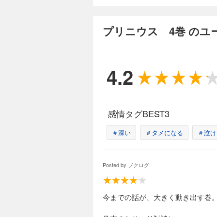
プリニウス 12
814円 (税込)
プリニウス 4巻 のユ
皇帝ネロの非業の死
る。畢生の大作にし
命の地」へ。そして迎
プリニウス一行の運
4.2
感情タグBEST3
＃深い
＃タメになる
＃泣け
Posted by
ブクログ
今までの話が、大きく動き出す巻