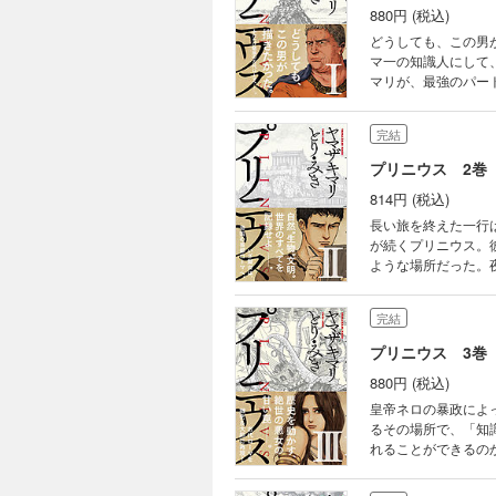
880円 (税込)
どうしても、この男
マ一の知識人にして
マリが、最強のパー
画力で2000年前の
完結
プリニウス 2巻
814円 (税込)
長い旅を終えた一行
が続くプリニウス。
ような場所だった。
美少女娼婦に一目惚
完結
プリニウス 3巻
880円 (税込)
皇帝ネロの暴政によ
るその場所で、「知
れることができるの
込まれていく――。