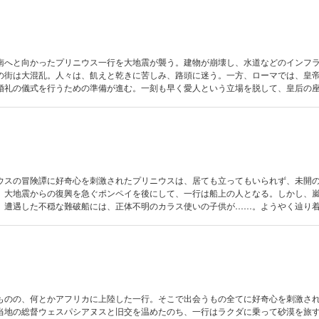
南へと向かったプリニウス一行を大地震が襲う。建物が崩壊し、水道などのインフ
の街は大混乱。人々は、飢えと乾きに苦しみ、路頭に迷う。一方、ローマでは、皇
婚礼の儀式を行うための準備が進む。一刻も早く愛人という立場を脱して、皇后の
いに正妻オクタウィアに手を……。古代ローマの世界をダイナミックに描く、歴史
ウスの冒険譚に好奇心を刺激されたプリニウスは、居ても立ってもいられず、未開
。大地震からの復興を急ぐポンペイを後にして、一行は船上の人となる。しかし、
。遭遇した不穏な難破船には、正体不明のカラス使いの子供が……。ようやく辿り
かのごとく、火山が盛大に噴煙を巻き上げる――。いざ新しい冒険の始まりへ、待望
ものの、何とかアフリカに上陸した一行。そこで出会うもの全てに好奇心を刺激さ
当地の総督ウェスパシアヌスと旧交を温めたのち、一行はラクダに乗って砂漠を旅