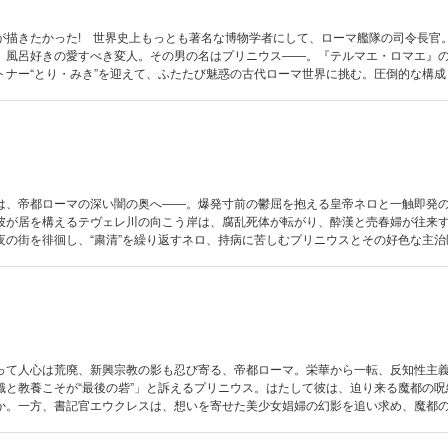
が描きたかった! 世界史上もっとも著名な博物学者にして、ローマ艦隊の司令長官
、風呂好きの愛すべき変人。その男の名はプリニウス――。『テルマエ・ロマエ』
トナー“とり・みき”を迎えて、ふたたび魅惑の古代ローマ世界に挑む。圧倒的な構成
世界を描く、歴史伝奇ロマンの決定版、ここに誕生!
は、帝都ローマの深い闇の奥へ――。爆発寸前の鬱屈を抱える皇帝ネロと一触即発
彼が居を構えるテヴェレ川の向こう岸は、腐乱死体が転がり、酔漢と売春婦が往来
夜の街を徘徊し、“粛清”を繰り返すネロ、持病に苦しむプリニウスとその好色な主治
れするエウクレス……魔都の闇に交錯する人間模様を色濃く描く、待望の第2巻！
って人心は荒廃、新興宗教の影も忍び寄る、帝都ローマ。栄華から一転、反知性主
識と教養こそが“最後の砦”」と訴えるプリニウス。はたして彼は、迫り来る魔都の呪
か。一方、書記官エウクレスは、想いを寄せた美少女娼婦の幻影を追い求め、魔都
古代ローマの“悪夢”を幻視し、そこに生きる人間を活写する、歴史伝奇ロマンの決定