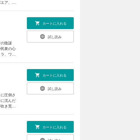
パエア、ユ
た第六巻！
カートに入れる
試し読み
営の陰謀
や民衆の心
イラ、ワニ
!?
カートに入れる
試し読み
々に圧倒さ
海に沈んだ
が吹き荒れ
のだ
カートに入れる