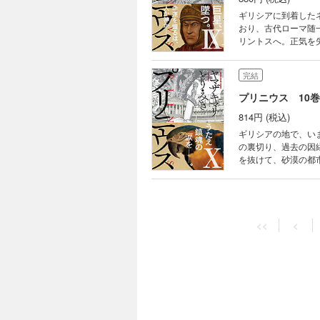
ギリシアに到着した
おり、古代ローマ随
リントスへ。正気を
の時、帝都ローマで
ト!?
完結
プリニウス 10巻
814円 (税込)
ギリシアの地で、い
の裏切り、過去の因
を抜けて、砂漠の都
た。ローマに戻るも
幕！
完結
プリニウス 11巻
<<
<
814円 (税込)
若き日のプリニウス
麓にあるその街は、
を観察する悦びに目
明け暮れる青年期を
完結