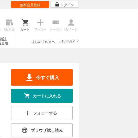
無料会員登録
ログイン
歴
My本棚
カート
フォロー
クーポン
Myページ
雑誌
はじめての方へ
ご利用ガイド
写真集
今すぐ購入
カートに入れる
フォローする
ブラウザ試し読み
、