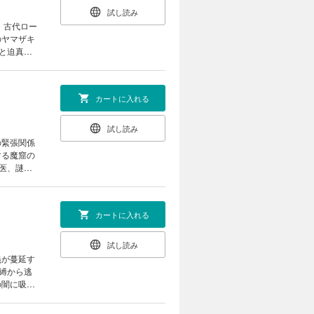
試し読み
。古代ロー
のヤマザキ
と迫真の
カートに入れる
試し読み
の緊張関係
する魔窟の
医、謎の
カートに入れる
試し読み
義が蔓延す
縛から逃
の闇に吸い
版！