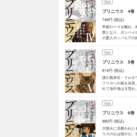
完結
プリニウス 4巻
748円 (税込)
帝都ローマを離れ、
態となり、ポンペイ
の愛人ポッパエアの
いポッパエアは、つ
ン！
完結
プリニウス 5巻
814円 (税込)
謎の風来坊・ラルキ
フリカへの旅を決意
れて地中海は大荒れ
は、一行を歓迎する
巻！
完結
プリニウス 6巻
880円 (税込)
大噴火に見舞われた
ウスの心は穏やか。