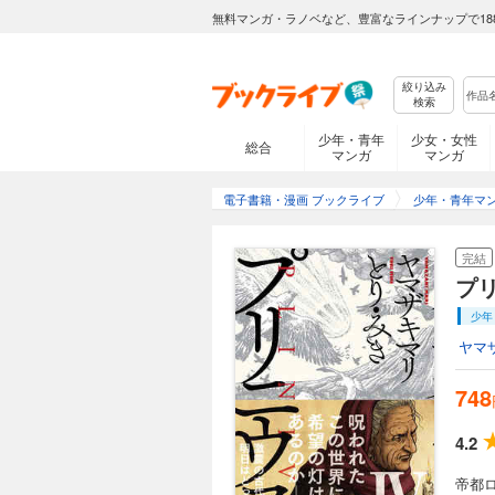
無料マンガ・ラノベなど、豊富なラインナップで18
絞り込み
検索
少年・青年
少女・女性
総合
マンガ
マンガ
電子書籍・漫画 ブックライブ
少年・青年マ
完結
プ
少年
ヤマ
748
4.2
帝都