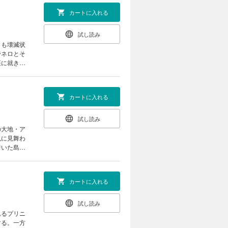
カートに入れる
試し読み
ラも壊滅状
帝ネロとそ
座に就きた
伝奇ロマ
カートに入れる
試し読み
の大地・ア
嵐に見舞わ
着いた島で
の第5
カートに入れる
試し読み
れるプリニ
する。一方