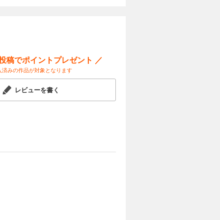
カートに入れる
試し読み
もたらされ
られ、「運
。はたして
ー投稿でポイントプレゼント ／
完結！
入済みの作品が対象となります
レビューを書く