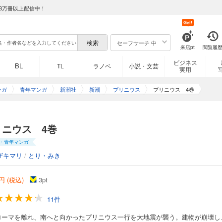
8万冊以上配信中！
Get!
セーフサーチ 中
来店pt
閲覧履
ビジネス
BL
TL
ラノベ
小説・文芸
実用
ンガ
青年マンガ
新潮社
新潮
プリニウス
プリニウス 4巻
リニウス 4巻
・青年マンガ
ザキマリ
/
とり・みき
円 (税込)
3
pt
11件
ローマを離れ、南へと向かったプリニウス一行を大地震が襲う。建物が崩壊し