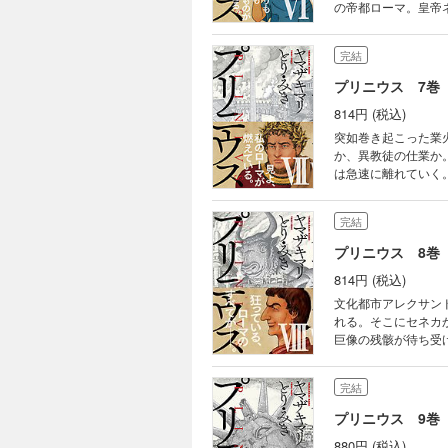
の帝都ローマ。皇帝
ダヤの宝飾商、哲人
完結
プリニウス 7巻
814円 (税込)
突如巻き起こった業
か、異教徒の仕業か
は急速に離れていく
に翻弄されながらも
完結
プリニウス 8巻
814円 (税込)
文化都市アレクサン
れる。そこにセネカ
巨像の残骸が待ち受
ていた。かけがえの
が……。
完結
プリニウス 9巻
880円 (税込)