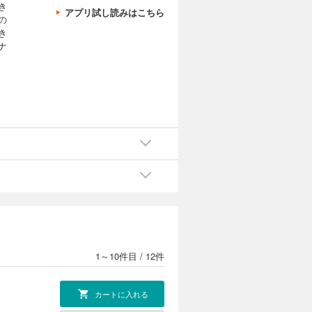
き
アプリ試し読みはこちら
の
き
ナ
1～10件目
/
12件
カートに入れる