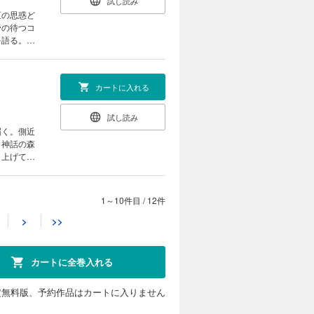
試し読み
臣の思惑ど
帝の待つコ
を語る。そ
がスター
カートに入れる
試し読み
届く。側近
、神話の森
り上げてい
ネロ編が終
1～10件目
/
12件
カートに入れる
>
>>
試し読み
アルプスの
合い、世界
カートに全巻入れる
し、学問に
に迫る！
定無料版、予約作品はカートに入りません