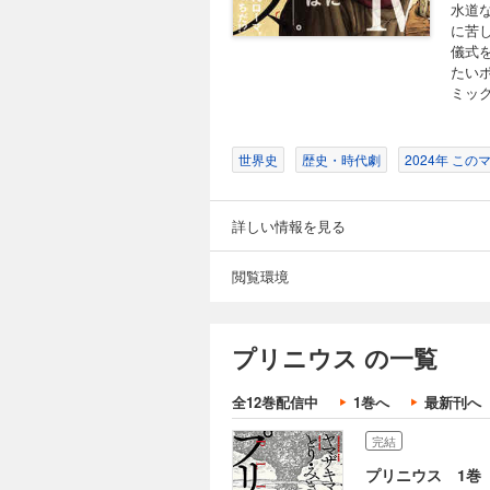
水道
に苦
儀式
たい
ミッ
世界史
歴史・時代劇
2024年 こ
詳しい情報を見る
閲覧環境
プリニウス の一覧
全12巻配信中
1巻へ
最新刊へ
完結
プリニウス 1巻