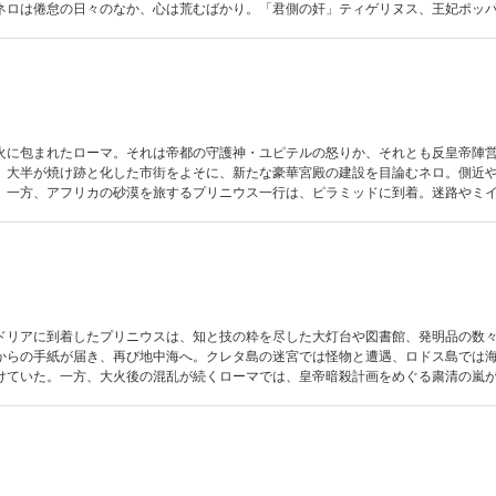
ネロは倦怠の日々のなか、心は荒むばかり。「君側の奸」ティゲリヌス、王妃ポッ
セネカ……王宮には陰謀が渦巻き、それぞれの思惑が交錯する。波瀾の予兆にみち
火に包まれたローマ。それは帝都の守護神・ユピテルの怒りか、それとも反皇帝陣
。大半が焼け跡と化した市街をよそに、新たな豪華宮殿の建設を目論むネロ。側近
。一方、アフリカの砂漠を旅するプリニウス一行は、ピラミッドに到着。迷路やミ
窮地を脱する。ネロ暗殺計画も勃発し、風雲急を告げる帝都と皇帝の明日はどっちだ
ドリアに到着したプリニウスは、知と技の粋を尽した大灯台や図書館、発明品の数
からの手紙が届き、再び地中海へ。クレタ島の迷宮では怪物と遭遇、ロドス島では
けていた。一方、大火後の混乱が続くローマでは、皇帝暗殺計画をめぐる粛清の嵐
ない者を一挙に失ったネロは孤独の淵で、ついにプリニウスを召集するよう命じた