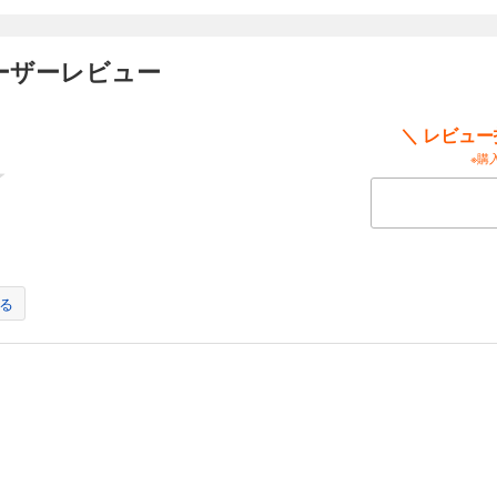
巻（完）
ーザーレビュー
により混迷を極めたローマ帝国も、ウェスパシアヌス帝によって、ようやく安定が
て世界史的名著『博物誌』の完成を急ぐプリニウスは、ローマ艦隊の司令官に命ぜ
えたA.D.79年。ついにウェスウィウス火山が噴火、火砕流がポンペイの街を襲う
＼ レビュ
命は――。連載スタートから10年。魅惑の古代ローマを描く歴史伝奇ロマン、堂々
※購
る
。