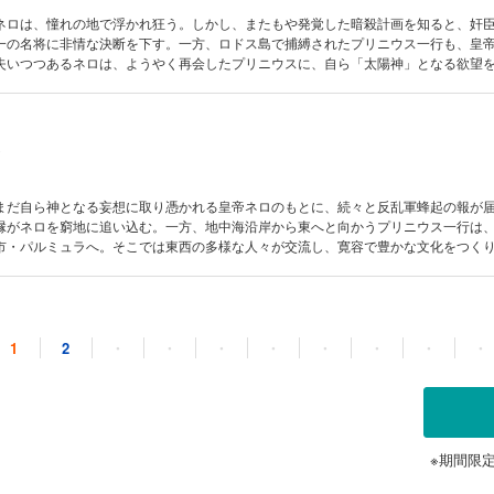
ネロは、憧れの地で浮かれ狂う。しかし、またもや発覚した暗殺計画を知ると、奸
一の名将に非情な決断を下す。一方、ロドス島で捕縛されたプリニウス一行も、皇
失いつつあるネロは、ようやく再会したプリニウスに、自ら「太陽神」となる欲望
は、流浪の果てに再び奴隷となった娼婦が……。ついに帝国崩壊のカウントダウン
まだ自ら神となる妄想に取り憑かれる皇帝ネロのもとに、続々と反乱軍蜂起の報が
縁がネロを窮地に追い込む。一方、地中海沿岸から東へと向かうプリニウス一行は
市・パルミュラへ。そこでは東西の多様な人々が交流し、寛容で豊かな文化をつく
、元老院から「公共の敵」として認定されたネロは、当地を脱出――。ついに皇帝
1
2
・
・
・
・
・
・
・
・
を描く、新章がスタート！ 北イタリアの街・コムムで生まれ育ったプリニウス。
森と湖に囲まれた自然豊かな景勝地。そこでプリニウスは動物や昆虫、植物と触れ
覚める。親友との哀しい別れを経験したプリニウスは、帝都ローマへ。書物に没頭
過ごす。さらに心惹かれる女性も登場するが……。「博物学者プリニウス」の原点
※期間限