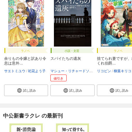
ラノベ
小説・文芸
ラノベ
余りもの令嬢と訳あり令
スパイたちの遺灰
捨てられ妻ですが、
息は意外...
くれ伯爵...
サエトミユウ
祀花よう子
マシュー・リチャードソン
能田優
リコピン
柳葉キリコ
値引き
試し読み
試し読み
試し読み
中公新書ラクレ の最新刊