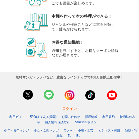
こでも読書が楽しめます。
本棚を作って本の整理ができる！
ジャンルや作家ごとなどに本を分類し
て、鍵もかけられます。
お得な通知機能！
通知を許可すると、お得なクーポン情報
などが届きます。
無料マンガ・ラノベなど、豊富なラインナップで188万冊以上配信中！
ログイン
ご利用ガイド
FAQ(よくある質問)
お問い合わせ
採用情報
利用規約
特商法の表
示
個人情報保護方針
cookie等ポリシー
少年・青年マンガ
少女・女性マンガ
ラノベ
小説・文芸
ビジネス・実用
雑誌・写
真集
TL
BL