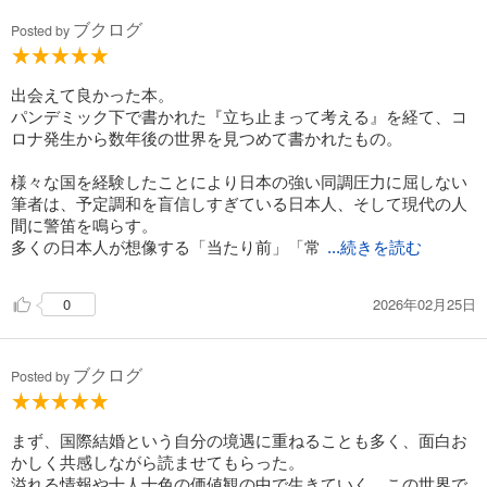
ブクログ
Posted by
出会えて良かった本。
パンデミック下で書かれた『立ち止まって考える』を経て、コ
ロナ発生から数年後の世界を見つめて書かれたもの。
様々な国を経験したことにより日本の強い同調圧力に屈しない
筆者は、予定調和を盲信しすぎている日本人、そして現代の人
間に警笛を鳴らす。
多くの日本人が想像する「当たり前」「常
...続きを読む
2026年02月25日
0
ブクログ
Posted by
まず、国際結婚という自分の境遇に重ねることも多く、面白お
かしく共感しながら読ませてもらった。
溢れる情報や十人十色の価値観の中で生きていく。この世界で