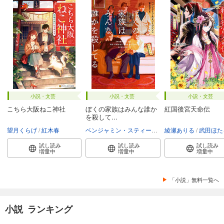
小説・文芸
小説・文芸
小説・文芸
こちら大阪ねこ神社
ぼくの家族はみんな誰か
紅国後宮天命伝
を殺して...
望月くらげ
紅木春
ベンジャミン・スティーヴンソン
綾瀬ありる
富永和子
武田ほた
試し読み
試し読み
試し読み
増量中
増量中
増量中
「小説」無料一覧へ
小説 ランキング