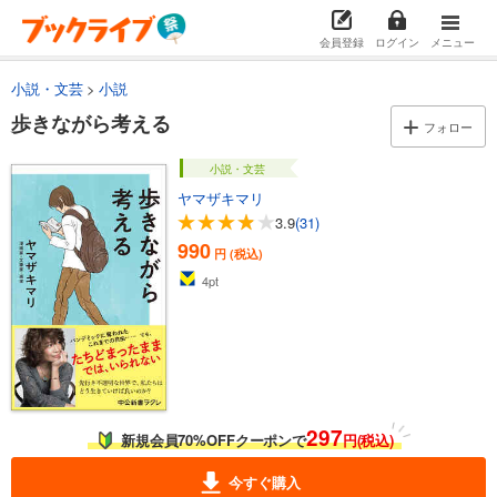
会員登録
ログイン
メニュー
小説・文芸
小説
歩きながら考える
フォロー
小説・文芸
ヤマザキマリ
3.9
(31)
990
円 (税込)
4
pt
297
新規会員70%OFFクーポンで
円(税込)
今すぐ購入