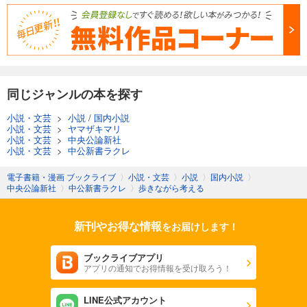
同じジャンルの本を探す
小説・文芸
>
小説
/
国内小説
小説・文芸
>
ヤマザキマリ
小説・文芸
>
中央公論新社
小説・文芸
>
中公新書ラクレ
電子書籍・漫画 ブックライブ
〉
小説・文芸
〉
小説
〉
国内小説
〉
中央公論新社
〉
中公新書ラクレ
〉
歩きながら考える
新刊やお得な情報
をお届けします！
ブックライブアプリ
アプリの通知でお得情報を受け取ろう！
LINE公式アカウント