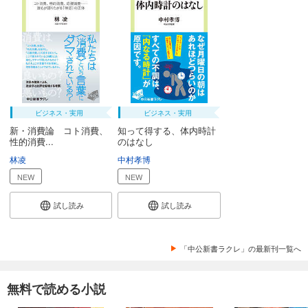
ビジネス・実用
ビジネス・実用
新・消費論 コト消費、
知って得する、体内時計
性的消費...
のはなし
林凌
中村孝博
NEW
NEW
試し読み
試し読み
「中公新書ラクレ」の最新刊一覧へ
無料で読める小説