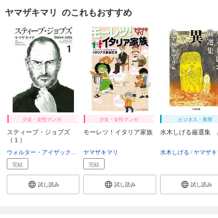
ヤマザキマリ のこれもおすすめ
少女・女性マンガ
少女・女性マンガ
ビジネス・実用
スティーブ・ジョブズ
モーレツ！イタリア家族
水木しげる厳選集 
（１）
ウォルター・アイザックソン
ヤマザキマリ
ヤマザキマリ
水木しげる
ヤマザキ
完結
完結
試し読み
試し読み
試し読み