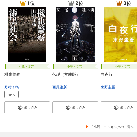
1位
2位
3位
小説・文芸
小説・文芸
小説・文芸
機龍警察
伝説（文庫版）
白夜行
月村了衛
西尾維新
東野圭吾
NEW
試し読み
試し読み
試し読み
「小説」ランキングの一覧へ