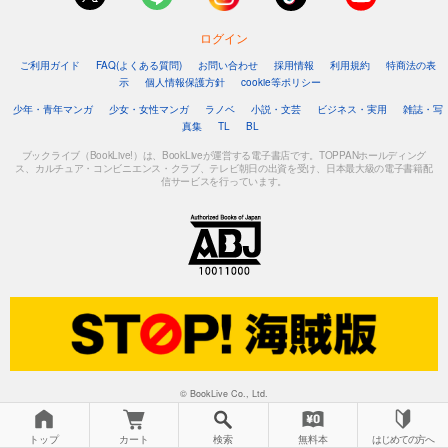
ログイン
ご利用ガイド
FAQ(よくある質問)
お問い合わせ
採用情報
利用規約
特商法の表
示
個人情報保護方針
cookie等ポリシー
少年・青年マンガ
少女・女性マンガ
ラノベ
小説・文芸
ビジネス・実用
雑誌・写
真集
TL
BL
ブックライブ（BookLive!）は、BookLiveが運営する電子書店です。TOPPANホールディング
ス、カルチュア・コンビニエンス・クラブ、テレビ朝日の出資を受け、日本最大級の電子書籍配
信サービスを行っています。
© BookLive Co., Ltd.
トップ
カート
検索
無料本
はじめての方へ