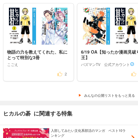
物語の力を教えてくれた、私に
6/19 OA【知ったか漫画見破
とって特別な3冊
王】
こごえ
バズマンTV　公式アカウント
2
みんなの公開リストをもっと見る
ヒカルの碁 に関連する特集
入部してみたい文化系部活のマンガ ベスト10ラ
ンキング