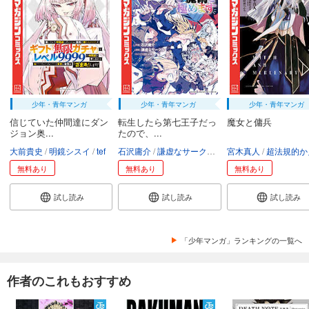
少年・青年マンガ
少年・青年マンガ
少年・青年マンガ
信じていた仲間達にダン
転生したら第七王子だっ
魔女と傭兵
ジョン奥...
たので、...
大前貴史
明鏡シスイ
tef
石沢庸介
謙虚なサークル
メル。
宮木真人
超法規的かえ
無料あり
無料あり
無料あり
試し読み
試し読み
試し読み
「少年マンガ」ランキングの一覧へ
作者のこれもおすすめ