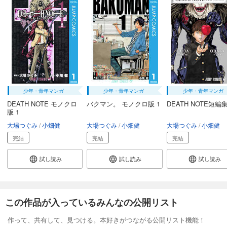
少年・青年マンガ
少年・青年マンガ
少年・青年マンガ
DEATH NOTE モノクロ
バクマン。 モノクロ版 1
DEATH NOTE短編
版 1
大場つぐみ
小畑健
大場つぐみ
小畑健
大場つぐみ
小畑健
完結
完結
完結
試し読み
試し読み
試し読み
この作品が入っているみんなの公開リスト
作って、共有して、見つける。本好きがつながる公開リスト機能！