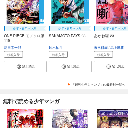
少年・青年マンガ
少年・青年マンガ
少年・青年マンガ
ONE PIECE モノクロ版
SAKAMOTO DAYS 28
あかね噺 23
115
尾田栄一郎
鈴木祐斗
末永裕樹
馬上鷹将
続巻入荷
続巻入荷
続巻入荷
試し読み
試し読み
試し読み
「週刊少年ジャンプ」の最新刊一覧へ
無料で読める少年マンガ