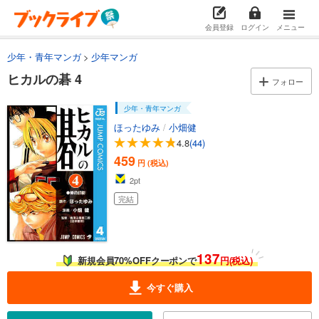
会員登録
ログイン
メニュー
少年・青年マンガ
少年マンガ
ヒカルの碁 4
フォロー
少年・青年マンガ
ほったゆみ
/
小畑健
4.8
(44)
459
円 (税込)
2
pt
完結
137
新規会員70%OFFクーポンで
円(税込)
今すぐ購入