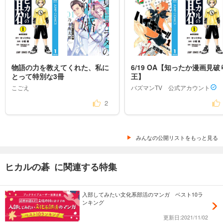
物語の力を教えてくれた、私に
6/19 OA【知ったか漫画見破
とって特別な3冊
王】
こごえ
バズマンTV　公式アカウント
2
みんなの公開リストをもっと見る
ヒカルの碁 に関連する特集
入部してみたい文化系部活のマンガ ベスト10ラ
ンキング
更新日:2021/11/02