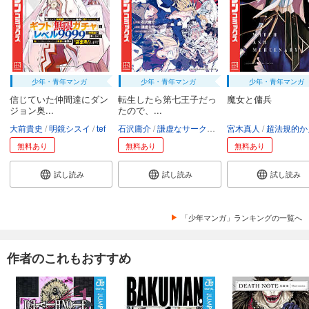
少年・青年マンガ
少年・青年マンガ
少年・青年マンガ
信じていた仲間達にダン
転生したら第七王子だっ
魔女と傭兵
ジョン奥...
たので、...
大前貴史
明鏡シスイ
tef
石沢庸介
謙虚なサークル
メル。
宮木真人
超法規的かえ
無料あり
無料あり
無料あり
試し読み
試し読み
試し読み
「少年マンガ」ランキングの一覧へ
作者のこれもおすすめ