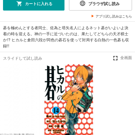
カートに入れる
ブラウザ試し読み
試し読み
あらすじを表示する
アプリ試し読みはこちら
ヒカルの碁 6
碁を極めんとする者同士、佐為と塔矢名人によるネット碁がいよいよ決
459
円 (税込)
カート
着の時を迎える。神の一手に近づいたのは、果たしてどちらの天才棋士
完結
か!? ヒカルと倉田六段が同色の碁石を使って対局する白熱の一色碁も収
録!!
試し読み
あらすじを表示する
スライドして試し読み
全画面
ヒカルの碁 7
459
円 (税込)
カート
完結
試し読み
あらすじを表示する
ヒカルの碁 8
459
円 (税込)
カート
完結
試し読み