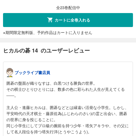
459
円 (税込)
カート
全23巻配信中
完結
試し読み
カートに全巻入れる
あらすじを表示する
※期間限定無料版、予約作品はカートに入りません
ヒカルの碁 22
459
円 (税込)
カート
ヒカルの碁 14 のユーザーレビュー
完結
試し読み
あらすじを表示する
ブックライブ書店員
ヒカルの碁 23
囲碁の盤面が織りなすは、白黒つける勝負の世界。
459
円 (税込)
その棋士ひとりひとりには、数多の色に彩られた人生が見えてくる
カート
――。
完結
試し読み
主人公・進藤ヒカルは、囲碁などとは縁遠い活発な小学生。しかし、
あらすじを表示する
平安時代の天才棋士・藤原佐為(ふじわらのさい)の霊と出会い、囲碁
の世界に身を投じることに。
同じ小学生にしてプロ級の腕前を持つ少年・塔矢アキラや、その父に
して名人段位を持つ塔矢行洋(とうやこうよう)。