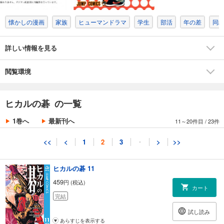
あらすじを表示する
懐かしの漫画
家族
ヒューマンドラマ
学生
部活
年の差
同
ヒカルの碁 9
459
円 (税込)
カート
詳しい情報を見る
完結
試し読み
閲覧環境
あらすじを表示する
ヒカルの碁 10
ヒカルの碁 の一覧
459
円 (税込)
カート
1巻へ
最新刊へ
11～20件目
/
23件
完結
試し読み
<<
<
1
2
3
・
>
>>
あらすじを表示する
ヒカルの碁 11
459
円 (税込)
カート
完結
試し読み
あらすじを表示する