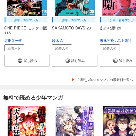
少年・青年マンガ
少年・青年マンガ
少年・青年マンガ
ONE PIECE モノクロ版
SAKAMOTO DAYS 28
あかね噺 23
115
尾田栄一郎
鈴木祐斗
末永裕樹
馬上鷹将
続巻入荷
続巻入荷
続巻入荷
試し読み
試し読み
試し読み
「週刊少年ジャンプ」の最新刊一覧へ
無料で読める少年マンガ