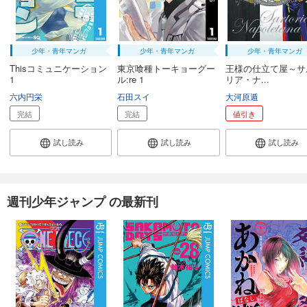
少年・青年マンガ
少年・青年マンガ
少年・青年マンガ
Thisコミュニケーション
東京喰種トーキョーグー
王様の仕立て屋～サ
1
ル:re 1
リア・ナ...
六内円栄
石田スイ
大河原遁
完結
完結
値引き
試し読み
試し読み
試し読み
週刊少年ジャンプ の最新刊