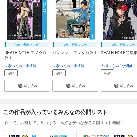
少年・青年マンガ
少年・青年マンガ
少年・青年マンガ
DEATH NOTE モノクロ
バクマン。 モノクロ版 1
DEATH NOTE短編
版 1
大場つぐみ
小畑健
大場つぐみ
小畑健
大場つぐみ
小畑健
完結
完結
完結
試し読み
試し読み
試し読み
この作品が入っているみんなの公開リスト
作って、共有して、見つける。本好きがつながる公開リスト機能！