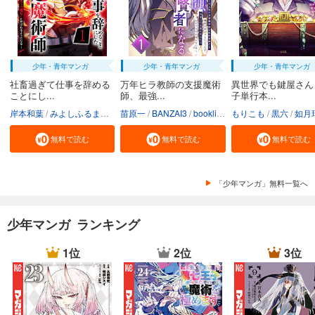
少年・青年マンガ
少年・青年マンガ
少年・青年マンガ
社畜過ぎて仕事を辞める
万年ヒラ教師の支援魔術
異世界でも鍵屋さん
ことにし...
師、最強...
子単行本...
岸本和葉
みよしふるまち
booklistaSTUDIO
苗原一
BANZAI3
booklistaSTUDIO
もりこも
黒六
如月
無料で読む
無料で読む
無料で読む
「少年マンガ」無料一覧へ
少年マンガ ランキング
1位
2位
3位