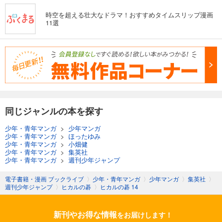
時空を超える壮大なドラマ！おすすめタイムスリップ漫画
11選
同じジャンルの本を探す
少年・青年マンガ
>
少年マンガ
少年・青年マンガ
>
ほったゆみ
少年・青年マンガ
>
小畑健
少年・青年マンガ
>
集英社
少年・青年マンガ
>
週刊少年ジャンプ
電子書籍・漫画 ブックライブ
〉
少年・青年マンガ
〉
少年マンガ
〉
集英社
〉
週刊少年ジャンプ
〉
ヒカルの碁
〉
ヒカルの碁 14
新刊やお得な情報
をお届けします！