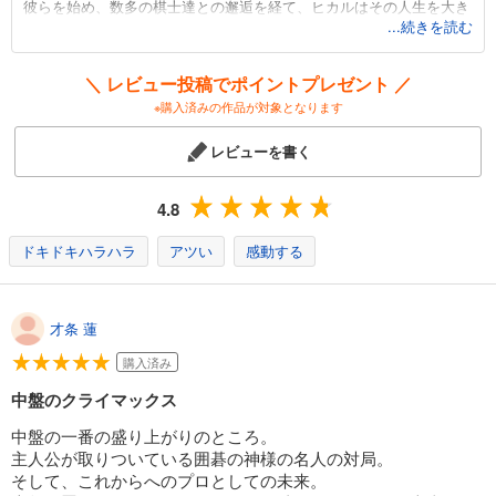
彼らを始め、数多の棋士達との邂逅を経て、ヒカルはその人生を大き
...続きを読む
く変えながら成長していく――。
20年ほど前に若者の間で“囲碁ブーム”というものが起きたのをご存じ
＼ レビュー投稿でポイントプレゼント ／
でしょうか？
※購入済みの作品が対象となります
その火付け役となったのが、この『ヒカルの碁』。
対局シーンでの鬼気迫る表情や額に浮かべる汗、互いの戦略を探り合
レビューを書く
う思考のせめぎ合いなどを見ていると、思わずこちらも力がこもって
しまいます。心理描写を繊細に描くタッチはさすが小畑健氏、囲碁の
ルールを知らなくても全然違和感なく惹き込まれる…。
4.8
中でもメインとなるのが、ヒカルとアキラ、そして佐為の物語です。
子供だった彼らが大人に近づくにつれて、内面や顔つきの変化してい
ドキドキハラハラ
アツい
感動する
く様がとても丁寧に描かれています。あんなに丸顔だったのにこんな
にシュッとした凛々しいお顔に…そんなところも少年好きの女性には
グッとくるポイントかも。二人の少年の出会いが囲碁界を変えていく
才条 蓮
大きな渦となり、生涯のライバルになるまでの長い道のりが本作の軸
となっています。
購入済み
そして、ヒカルの成長を見守る佐為の存在は、彼の良き友人であり、
中盤のクライマックス
師匠であり、親であるような温かさを感じます。そんな二人の重要な
転機となるエピソードがあるのですが…これが涙なくして語れな
中盤の一番の盛り上がりのところ。
い…。
主人公が取りついている囲碁の神様の名人の対局。
彼らに限らず、濃密な時間を過ごしたキャラクター同士の関係性があ
そして、これからへのプロとしての未来。
るからこそ生まれる“人間ドラマ”が、本作最大の魅力です！