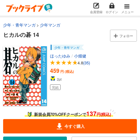
完結
試し読み
会員登録
ログイン
メニュー
あらすじを表示する
少年・青年マンガ
少年マンガ
ヒカルの碁 3
ヒカルの碁 14
459
フォロー
円 (税込)
カート
完結
少年・青年マンガ
試し読み
ほったゆみ
/
小畑健
あらすじを表示する
4.8
(35)
459
円 (税込)
ヒカルの碁 4
2
pt
459
円 (税込)
カート
完結
完結
試し読み
あらすじを表示する
137
新規会員70%OFFクーポンで
円(税込)
ヒカルの碁 5
459
円 (税込)
今すぐ購入
カート
完結