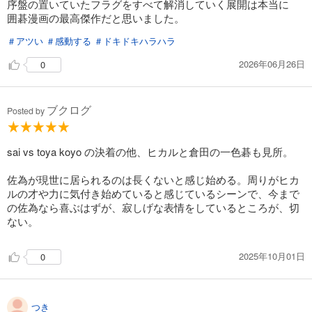
序盤の置いていたフラグをすべて解消していく展開は本当に
囲碁漫画の最高傑作だと思いました。
＃アツい
＃感動する
＃ドキドキハラハラ
2026年06月26日
0
ブクログ
Posted by
sai vs toya koyo の決着の他、ヒカルと倉田の一色碁も見所。
佐為が現世に居られるのは長くないと感じ始める。周りがヒカ
ルの才や力に気付き始めていると感じているシーンで、今まで
の佐為なら喜ぶはずが、寂しげな表情をしているところが、切
ない。
2025年10月01日
0
つき