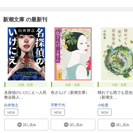
新潮文庫 の最新刊
小説・文芸
小説・文芸
小説・文芸
名探偵のいけにえ―人民
色ざんげ（新潮文庫）
晴れでも雨でも昆虫
教会殺人...
（新潮文...
白井智之
宇野千代
小松貴
NEW
NEW
NEW
試し読み
試し読み
試し読み