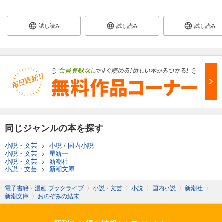
試し読み
試し読み
試し読み
同じジャンルの本を探す
小説・文芸
>
小説
/
国内小説
小説・文芸
>
星新一
小説・文芸
>
新潮社
小説・文芸
>
新潮文庫
電子書籍・漫画 ブックライブ
〉
小説・文芸
〉
小説
〉
国内小説
〉
新潮社
〉
新潮文庫
〉
おのぞみの結末