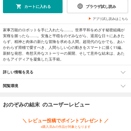
カートに入れる
ブラウザ試し読み
アプリ試し読みはこちら
家事万能のロボットを手に入れたら……。世界平和をめざす秘密組織が
実権を握ったら……。安逸と平穏をのぞみながら、退屈な日々にあきた
らず、精神と肉体の新たな冒険を求める人間。超現代のなかでも、あい
かわらず滑稽で愛すべき、人間らしい心の動きをスマートに描く11編。
新鮮な発想、奇想天外なストーリーの展開、そして意外な結末は、あた
かもアイディアを凝集した玉手箱。
詳しい情報を見る
閲覧環境
おのぞみの結末 のユーザーレビュー
＼ レビュー投稿でポイントプレゼント ／
※購入済みの作品が対象となります