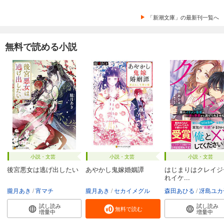
「新潮文庫」の最新刊一覧へ
無料で読める小説
小説・文芸
小説・文芸
小説・文芸
後宮悪女は逃げ出したい
あやかし鬼嫁婚姻譚
はじまりはクレイジ
れイケ...
朧月あき
宵マチ
朧月あき
セカイメグル
森田あひる
冴島ユカ
試し読み
試し読み
無料で読む
増量中
増量中