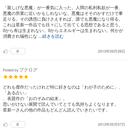
「親しげな悪魔」が一番気に入った。人間の私利私欲が一番、
悪魔の所業に近いかもしれないな。悪魔はそそのかすだけで事
足りる。その誘惑に負けさえすれば、誰でも悪魔になり得る。
これは星新一作品でも往々にして出てくる思想であると思う。
0から有は生まれない。0からエネルギーは生まれない。何かが
消費され犠牲にな
...続きを読む
2013年09月29日
0
ブクログ
Posted by
どれも傑作だったけれど特に好きなのは「わが子のために」、
「ある占い」
、表題作の「おのぞみの結末」。
思いがけない展開で読んでいてとても気持ちよくなります。
星新一さんの他の作品もどんどん読んでいきたいです。
2013年05月07日
0