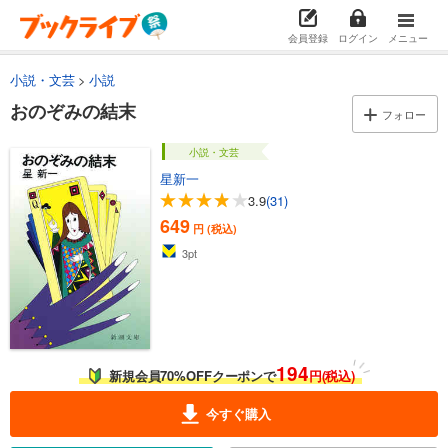
会員登録
ログイン
メニュー
小説・文芸
小説
おのぞみの結末
フォロー
小説・文芸
星新一
3.9
(31)
649
円 (税込)
3
pt
194
新規会員70%OFFクーポンで
円(税込)
今すぐ購入