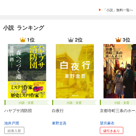
「小説」無料一覧へ
小説 ランキング
1位
2位
3位
小説・文芸
小説・文芸
小説・文芸
ハヤブサ消防団
白夜行
京都寺町三条のホー
池井戸潤
東野圭吾
望月麻衣
続巻入荷
値引きあり