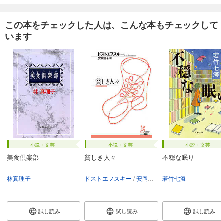
この本をチェックした人は、こんな本もチェックして
います
小説・文芸
小説・文芸
小説・文芸
美食倶楽部
貧しき人々
不穏な眠り
林真理子
ドストエフスキー
安岡治子
若竹七海
試し読み
試し読み
試し読み