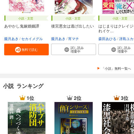
小説・文芸
小説・文芸
小説・文芸
あやかし鬼嫁婚姻譚
後宮悪女は逃げ出したい
はじまりはクレイジ
れイケ...
朧月あき
セカイメグル
朧月あき
宵マチ
森田あひる
冴島ユカ
試し読み
試し読み
無料で読む
増量中
増量中
「小説」無料一覧へ
小説 ランキング
1位
2位
3位