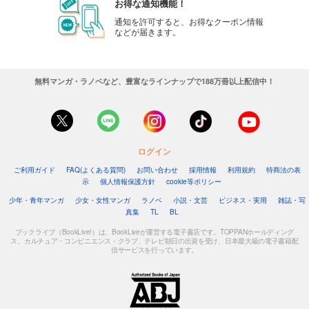
お得な通知機能！
通知を許可すると、お得なクーポン情報
などが届きます。
無料マンガ・ラノベなど、豊富なラインナップで188万冊以上配信中！
ログイン
ご利用ガイド
FAQ(よくある質問)
お問い合わせ
採用情報
利用規約
特商法の表
示
個人情報保護方針
cookie等ポリシー
少年・青年マンガ
少女・女性マンガ
ラノベ
小説・文芸
ビジネス・実用
雑誌・写
真集
TL
BL
ブックライブ（BookLive!）は、BookLiveが運営する電子書店です。TOPPANホールディング
ス、カルチュア・コンビニエンス・クラブ、テレビ朝日の出資を受け、日本最大級の電子書籍配
信サービスを行っています。