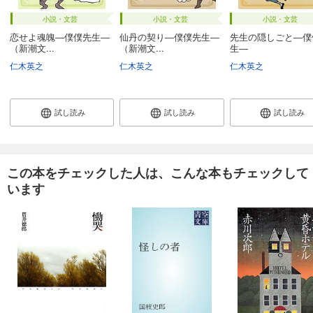
小説・文芸
小説・文芸
小説・文芸
恋せよ魂魄―僕僕先生―
仙丹の契り―僕僕先生―
先生の隠しごと―僕
（新潮文...
（新潮文...
生―
仁木英之
仁木英之
仁木英之
試し読み
試し読み
試し読み
この本をチェックした人は、こんな本もチェックして
います