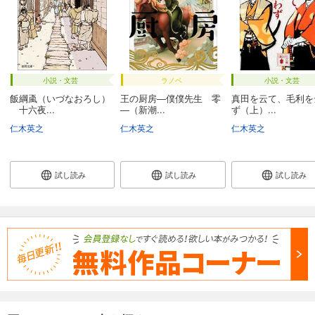
小説・文芸
ラノベ
小説・文芸
飯綱颪（いづなおろし）
王の厨房―僕僕先生 零
真田を云て、毛利を
十六夜...
―（新潮...
ず（上）...
仁木英之
仁木英之
仁木英之
試し読み
試し読み
試し読み