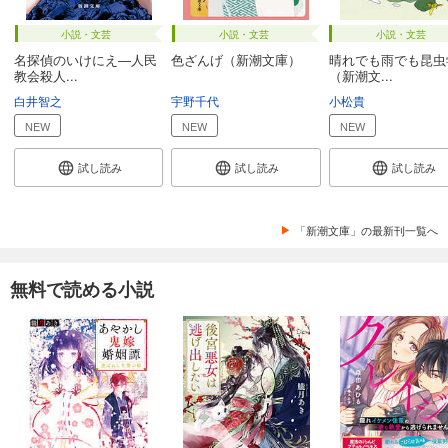
小説・文芸
小説・文芸
小説・文芸
名探偵のいけにえ―人民
色ざんげ（新潮文庫）
晴れでも雨でも昆虫
教会殺人...
（新潮文...
白井智之
宇野千代
小松貴
NEW
NEW
NEW
試し読み
試し読み
試し読み
「新潮文庫」の最新刊一覧へ
無料で読める小説