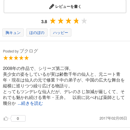
レビューを書く
3.8
胸キュン
ほのぼの
ハッピー
ブクログ
Posted by
2008年の作品で、シリーズ第二弾。
美少女の姿をしているが実は齢数千年の仙人と、元ニート青
年・現在は仙人の元で修業？中の弟子が、中国の広大な舞台を
縦横に巡りつつ繰り広げる物語り。
とってもツンデレな仙人だが、デレのさじ加減が厳しくて、そ
れでも魅かれ続ける青年・王弁。 以前に比べれば薬師として
幾分か
...続きを読む
2017年02月05日
0