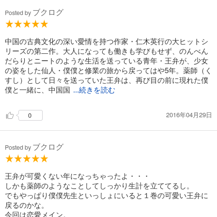
ブクログ
Posted by
中国の古典文化の深い愛情を持つ作家・仁木英行の大ヒットシ
リーズの第二作。大人になっても働きも学びもせず、のんべん
だらりとニートのような生活を送っている青年・王弁が、少女
の姿をした仙人・僕僕と修業の旅から戻ってはや5年。薬師（く
すし）として日々を送っていた王弁は、再び目の前に現れた僕
僕と一緒に、中国国
...続きを読む
2016年04月29日
0
ブクログ
Posted by
王弁が可愛くない年になっちゃったよ・・・
しかも薬師のようなことしてしっかり生計を立ててるし。
でもやっぱり僕僕先生といっしょにいると１巻の可愛い王弁に
戻るのかな。
今回は恋愛メイン。