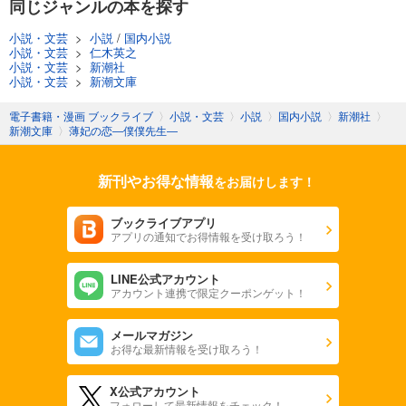
同じジャンルの本を探す
小説・文芸
>
小説
/
国内小説
小説・文芸
>
仁木英之
小説・文芸
>
新潮社
小説・文芸
>
新潮文庫
電子書籍・漫画 ブックライブ
〉
小説・文芸
〉
小説
〉
国内小説
〉
新潮社
〉
新潮文庫
〉
薄妃の恋―僕僕先生―
新刊やお得な情報
をお届けします！
ブックライブアプリ
アプリの通知でお得情報を受け取ろう！
LINE公式アカウント
アカウント連携で限定クーポンゲット！
メールマガジン
お得な最新情報を受け取ろう！
X公式アカウント
フォローして最新情報をチェック！