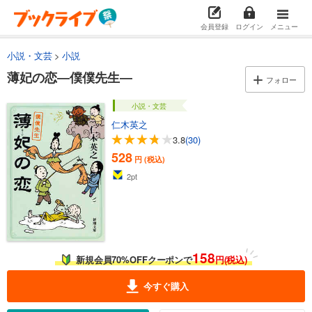
会員登録
ログイン
メニュー
小説・文芸
小説
薄妃の恋―僕僕先生―
フォロー
小説・文芸
仁木英之
3.8
(30)
528
円 (税込)
2
pt
158
新規会員70%OFFクーポンで
円(税込)
今すぐ購入