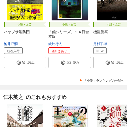
小説・文芸
小説・文芸
小説・文芸
ハヤブサ消防団
「館シリーズ」１４冊合
機龍警察
本版
池井戸潤
綾辻行人
月村了衛
続巻入荷
値引きあり
NEW
試し読み
試し読み
試し読み
「小説」ランキングの一覧へ
仁木英之 のこれもおすすめ