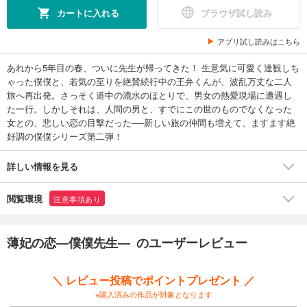
カートに入れる
ブラウザ試し読み
アプリ試し読みはこちら
あれから5年目の春、ついに先生が帰ってきた！ 生意気に可愛く達観しち
ゃった僕僕と、若気の至りを絶賛続行中の王弁くんが、波乱万丈な二人
旅へ再出発。さっそく道中の漉水のほとりで、男女の熱愛現場に遭遇し
た一行。しかしそれは、人間の男と、すでにこの世のものでなくなった
女との、悲しい恋の目撃だった──新しい旅の仲間も増えて、ますます絶
好調の僕僕シリーズ第二弾！
詳しい情報を見る
閲覧環境
注意事項あり
薄妃の恋―僕僕先生― のユーザーレビュー
＼ レビュー投稿でポイントプレゼント ／
※購入済みの作品が対象となります