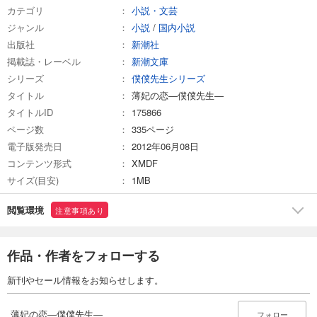
カテゴリ
小説・文芸
ジャンル
小説
/
国内小説
出版社
新潮社
掲載誌・レーベル
新潮文庫
シリーズ
僕僕先生シリーズ
タイトル
薄妃の恋―僕僕先生―
タイトルID
175866
ページ数
335ページ
電子版発売日
2012年06月08日
コンテンツ形式
XMDF
サイズ(目安)
1MB
閲覧環境
注意事項あり
作品・作者をフォローする
新刊やセール情報をお知らせします。
薄妃の恋―僕僕先生―
フォロー