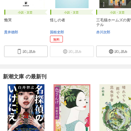
小説・文芸
小説・文芸
小説・文芸
慟哭
怪しの者
三毛猫ホームズの黄
テル
貫井徳郎
国枝史郎
赤川次郎
無料
試し読み
試し読み
試し読み
新潮文庫 の最新刊