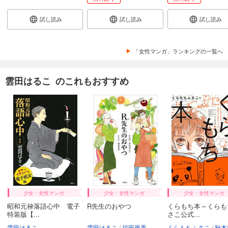
試し読み
試し読み
試し読み
「女性マンガ」ランキングの一覧へ
雲田はるこ のこれもおすすめ
少女・女性マンガ
少女・女性マンガ
少女・女性マンガ
昭和元禄落語心中 電子
R先生のおやつ
くらもち本～くらも
特装版【...
さこ公式...
雲田はるこ
雲田はるこ
福田里香
くらもちふさこ
秋本