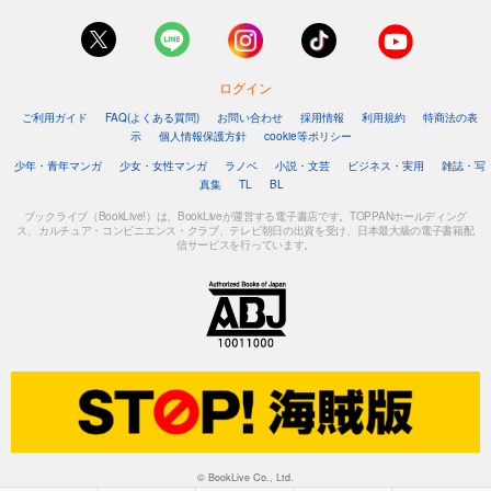
ログイン
ご利用ガイド
FAQ(よくある質問)
お問い合わせ
採用情報
利用規約
特商法の表
示
個人情報保護方針
cookie等ポリシー
少年・青年マンガ
少女・女性マンガ
ラノベ
小説・文芸
ビジネス・実用
雑誌・写
真集
TL
BL
ブックライブ（BookLive!）は、BookLiveが運営する電子書店です。TOPPANホールディング
ス、カルチュア・コンビニエンス・クラブ、テレビ朝日の出資を受け、日本最大級の電子書籍配
信サービスを行っています。
© BookLive Co., Ltd.