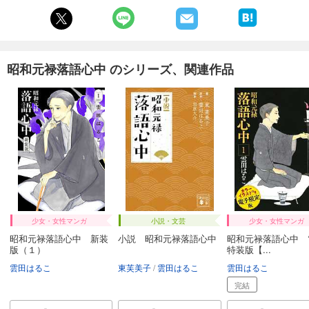
昭和元禄落語心中 のシリーズ、関連作品
少女・女性マンガ
小説・文芸
少女・女性マンガ
昭和元禄落語心中 新装
小説 昭和元禄落語心中
昭和元禄落語心中 
版（１）
特装版【...
雲田はるこ
東芙美子
雲田はるこ
雲田はるこ
完結