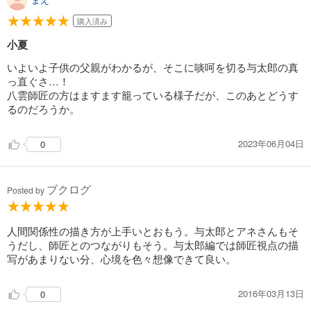
購入済み
小夏
いよいよ子供の父親がわかるが、そこに啖呵を切る与太郎の真
っ直ぐさ…！
八雲師匠の方はますます籠っている様子だが、このあとどうす
るのだろうか。
2023年06月04日
0
ブクログ
Posted by
人間関係性の描き方が上手いとおもう。与太郎とアネさんもそ
うだし、師匠とのつながりもそう。与太郎編では師匠視点の描
写があまりない分、心境を色々想像できて良い。
2016年03月13日
0