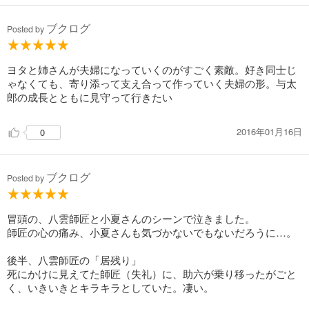
ブクログ
Posted by
ヨタと姉さんが夫婦になっていくのがすごく素敵。好き同士じ
ゃなくても、寄り添って支え合って作っていく夫婦の形。与太
郎の成長とともに見守って行きたい
2016年01月16日
0
ブクログ
Posted by
冒頭の、八雲師匠と小夏さんのシーンで泣きました。
師匠の心の痛み、小夏さんも気づかないでもないだろうに…。
後半、八雲師匠の「居残り」
死にかけに見えてた師匠（失礼）に、助六が乗り移ったがごと
く、いきいきとキラキラとしていた。凄い。