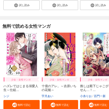
試し読み
試し読み
試し読み
無料で読める女性マンガ
少女・女性マンガ
少女・女性マンガ
少女・女性マンガ
ハズレではじまる溺愛人
十億のアレ。～吉原いち
推しは殿下じゃござ
生～仕組...
の花魁～
せん…！...
シジ
宇月あい
小糸りお
百門一新
無料で読む
無料で読む
無料で読む