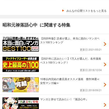
みんなの公開リストをもっと見る
昭和元禄落語心中 に関連する特集
【2020年版】読者が選ぶ、本当に面白いマンガベ
スト100ランキング
更新日:2021/05/21
【2021年に読みたい！】1万人が選んだ、名作漫画
ベスト100ランキング！
更新日:2018/10/04
10巻以内完結の書店員オススメ漫画 傑作38選≪
女性マンガ編≫
更新日:2018/09/21
マンガと併せて読みたい！『落語心中』