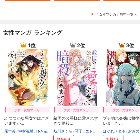
「女性マンガ」無料一覧へ
女性マンガ ランキング
1位
2位
3位
少女・女性マンガ
少女・女性マンガ
少女・女性マンガ
ふつつかな悪女ではござ
敵国の公爵様に愛されす
ブチ切れ令嬢は報復
いますが...
ぎて暗殺...
いました...
尾羊英
中村颯希
ゆき哉
藍川さくら
琴子
エトワール編集部
はぐれメタボ
おおの
無料あり
無料あり