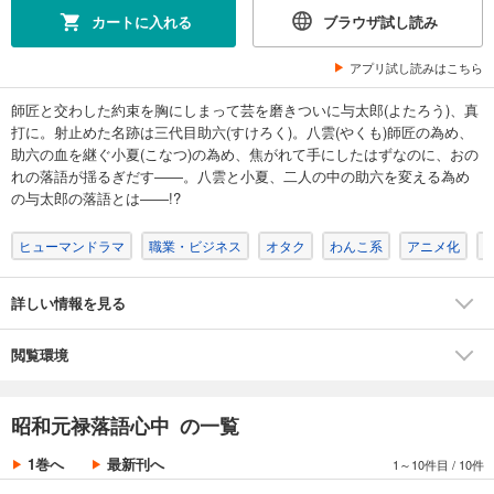
カートに入れる
ブラウザ試し読み
アプリ試し読みはこちら
師匠と交わした約束を胸にしまって芸を磨きついに与太郎(よたろう)、真
打に。射止めた名跡は三代目助六(すけろく)。八雲(やくも)師匠の為め、
助六の血を継ぐ小夏(こなつ)の為め、焦がれて手にしたはずなのに、おの
れの落語が揺るぎだす――。八雲と小夏、二人の中の助六を変える為め
の与太郎の落語とは――!?
ヒューマンドラマ
職業・ビジネス
オタク
わんこ系
アニメ化
詳しい情報を見る
閲覧環境
昭和元禄落語心中 の一覧
1巻へ
最新刊へ
1～10件目
/
10件