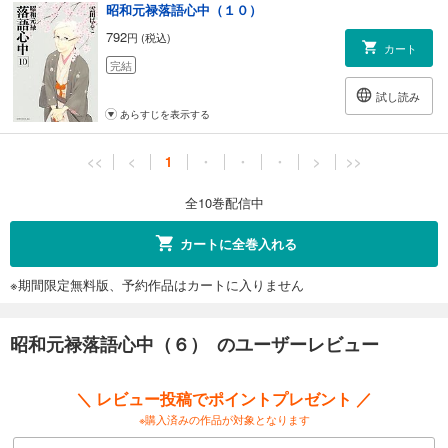
昭和元禄落語心中（１０）
792
円 (税込)
カート
完結
試し読み
あらすじを表示する
<<
<
1
・
・
・
>
>>
全10巻配信中
カートに全巻入れる
※期間限定無料版、予約作品はカートに入りません
昭和元禄落語心中（６） のユーザーレビュー
＼ レビュー投稿でポイントプレゼント ／
※購入済みの作品が対象となります