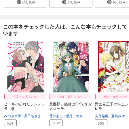
試し読み
試し読み
試し読み
この本をチェックした人は、こんな本もチェックして
います
少女・女性マンガ
少女・女性マンガ
少女・女性マンガ
ヒールの折れたシンデレ
旦那様、離縁はOKですが
異世界王子の年上シ
ラ 1巻
スローラ...
レラ
みづき水脈
高田ちさき
香月あこ
優月アカネ
文月路亜
夏目みや
完結
NEW
完結