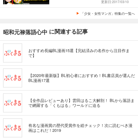
更新日:2017/03/10
「少女・女性マンガ」特集の一覧へ
に関連する記事
昭和元禄落語心中
おすすめ長編BL漫画15選【完結済みの名作から注目作ま
で】
【2020年最新版】BL初心者におすすめ！BL書店員が選んだ
BL漫画17選
【全作品レビューあり】雲田はるこ大解剖！ BLから落語ま
で網羅する「くもはる」ワールドに迫る
有名な漫画賞の歴代受賞作を総チェック！次に読むべき漫
画はこれだ！2019