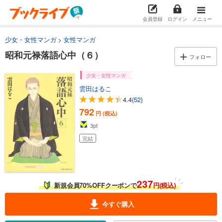
会員登録
ログイン
メニュー
少女・女性マンガ
女性マンガ
昭和元禄落語心中（６）
フォロー
少女・女性マンガ
雲田はるこ
4.4
(52)
792
円 (税込)
3
pt
完結
237
新規会員70%OFFクーポンで
円(税込)
今すぐ購入