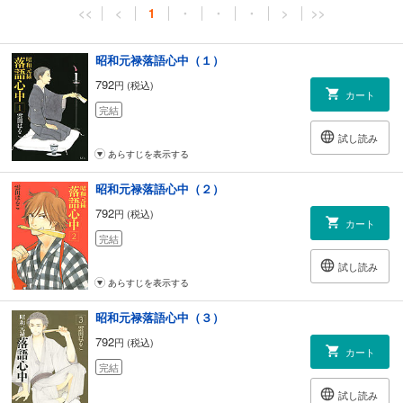
<<
<
1
・
・
・
>
>>
昭和元禄落語心中（１）
792
円 (税込)
カート
完結
試し読み
あらすじを表示する
昭和元禄落語心中（２）
792
円 (税込)
カート
完結
試し読み
あらすじを表示する
昭和元禄落語心中（３）
792
円 (税込)
カート
完結
試し読み