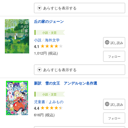
あらすじを表示する
丘の家のジェーン
小説・文芸
小説
/
海外文学
試し読み
4.1
1,012円 (税込)
フォロー
あらすじを表示する
新訳 雪の女王 アンデルセン名作選
小説・文芸
児童書
/
よみもの
試し読み
4.4
616円 (税込)
フォロー