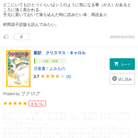
どこにいてもひとつくらいはシミのように気になる事（か人）があると
ころに強く惹かれる。
手元に置いておいて落ち込んだ時に読みたい本、再読あり
村岡花子訳版も読んでみたい。
0
2025年02月05日
新訳 クリスマス・キャロル
小説・文芸
カート
児童書
/
よみもの
3.7
(3)
試し読み
ブクログ
Posted by
ネタバレ
クリスマスイブの夜、ケチで自分のことしか考えないスクルージの前に
現れた三人の精霊たち。彼らは過去、現代、未来のクリスマスをスクル
ージに見せてゆくが。→
最初はケチで嫌味な爺さんだったスクルージが、昔の自分を思い出し、
現在の周りの人々の暮らしに触れ、未来を見て生まれ変わる。文字にす
ればそれまでの話なんだけど、木村由利子さんの翻訳が素晴らしく、ラ