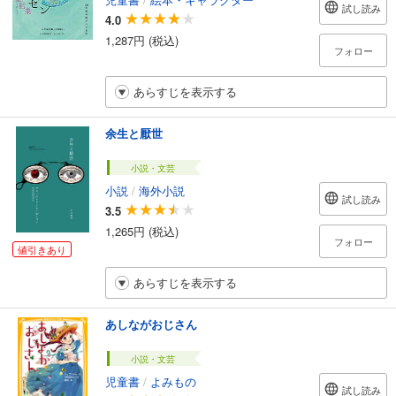
試し読み
4.0
1,287円 (税込)
フォロー
あらすじを表示する
余生と厭世
小説・文芸
小説
/
海外小説
試し読み
3.5
1,265円 (税込)
フォロー
値引きあり
あらすじを表示する
あしながおじさん
小説・文芸
児童書
/
よみもの
試し読み