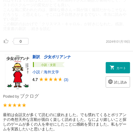
ストのスクルージの変化がとても良い。
こんな風に変われたのは、嫌味な爺さん＝我が強く偏屈だからこそなん
だろうな、と思えるし、そこには不自然さがまるでない。本当に読みや
すい良訳。
この翻訳のおかげで「クリスマス・キャロル」が好きになれた。感謝。
児童書の新訳
...続きを読む
0
2024年01月19日
新訳 少女ポリアンナ
小説・文芸
カート
小説
/
海外文学
4.7
(3)
試し読み
ブクログ
Posted by
最初は会話文が多くて読むのに疲れました。でも慣れてくるとポリアン
ナの奇想天外な言動が面白く楽しく読めました。なにより嬉しいこと探
しのゲームが多くの人を幸せにしたことに感銘を受けました。私もゲー
ムを実践したいと思いました。