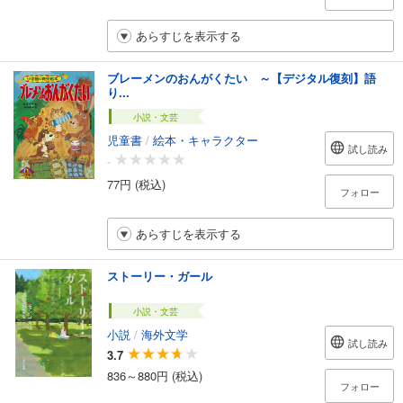
あらすじを表示する
ブレーメンのおんがくたい ～【デジタル復刻】語
り...
小説・文芸
児童書
/
絵本・キャラクター
試し読み
-
77円 (税込)
フォロー
あらすじを表示する
ストーリー・ガール
小説・文芸
小説
/
海外文学
試し読み
3.7
836～880円 (税込)
フォロー