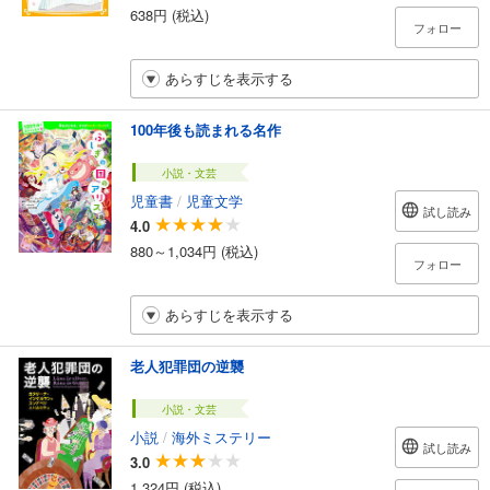
638円 (税込)
フォロー
あらすじを表示する
100年後も読まれる名作
小説・文芸
児童書
/
児童文学
試し読み
4.0
880～1,034円 (税込)
フォロー
あらすじを表示する
老人犯罪団の逆襲
小説・文芸
小説
/
海外ミステリー
試し読み
3.0
1,324円 (税込)