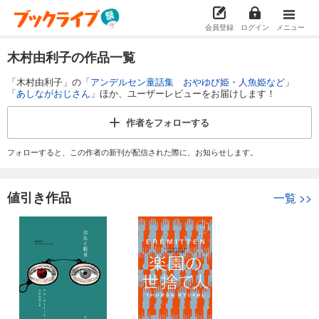
会員登録
ログイン
メニュー
木村由利子の作品一覧
「木村由利子」の「
アンデルセン童話集 おやゆび姫・人魚姫など
」
「
あしながおじさん
」ほか、ユーザーレビューをお届けします！
作者を
フォローする
フォローすると、この作者の新刊が配信された際に、お知らせします。
値引き作品
一覧
>>