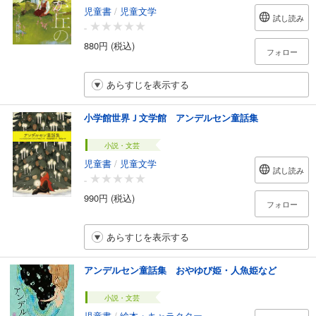
児童書
/
児童文学
試し読み
-
880円 (税込)
フォロー
あらすじを表示する
小学館世界Ｊ文学館 アンデルセン童話集
小説・文芸
児童書
/
児童文学
試し読み
-
990円 (税込)
フォロー
あらすじを表示する
アンデルセン童話集 おやゆび姫・人魚姫など
小説・文芸
児童書
/
絵本・キャラクター