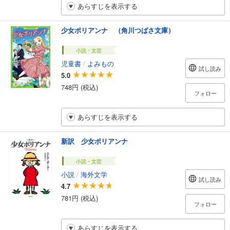
あらすじを表示する
少女ポリアンナ （角川つばさ文庫）
小説・文芸
児童書
/
よみもの
試し読み
5.0
748円 (税込)
フォロー
あらすじを表示する
新訳 少女ポリアンナ
小説・文芸
小説
/
海外文学
試し読み
4.7
781円 (税込)
フォロー
あらすじを表示する