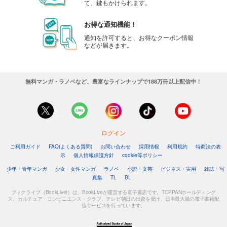
て、鍵もかけられます。
お得な通知機能！
通知を許可すると、お得なクーポン情報
などが届きます。
無料マンガ・ラノベなど、豊富なラインナップで188万冊以上配信中！
ログイン
ご利用ガイド
FAQ(よくある質問)
お問い合わせ
採用情報
利用規約
特商法の表
示
個人情報保護方針
cookie等ポリシー
少年・青年マンガ
少女・女性マンガ
ラノベ
小説・文芸
ビジネス・実用
雑誌・写
真集
TL
BL
ブックライブ（BookLive!）は、BookLiveが運営する電子書店です。TOPPANホールディング
ス、カルチュア・コンビニエンス・クラブ、テレビ朝日の出資を受け、日本最大級の電子書籍配
信サービスを行っています。