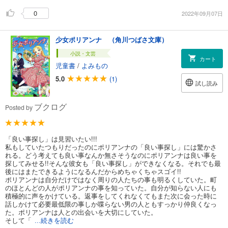
0
2022年09月07日
少女ポリアンナ （角川つばさ文庫）
小説・文芸
カート
児童書
/
よみもの
5.0
(1)
試し読み
ブクログ
Posted by
「良い事探し」は見習いたい!!!
私もしていたつもりだったのにポリアンナの「良い事探し」には驚かさ
れる。どう考えても良い事なんか無さそうなのにポリアンナは良い事を
探してみせる!!そんな彼女も「良い事探し」ができなくなる。それでも最
後にはまたできるようになるんだからめちゃくちゃスゴイ!!
ポリアンナは自分だけではなく周りの人たちの事も明るくしていた。町
のほとんどの人がポリアンナの事を知っていた。自分が知らない人にも
積極的に声をかけている。返事をしてくれなくてもまた次に会った時に
話しかけて必要最低限の事しか喋らない男の人ともすっかり仲良くなっ
た。ポリアンナは人との出会いを大切にしていた。
そして「
...続きを読む