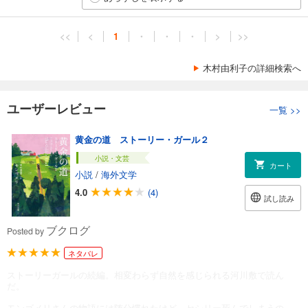
<<
<
1
・
・
・
>
>>
木村由利子の詳細検索へ
ユーザーレビュー
一覧
>>
黄金の道 ストーリー・ガール２
小説・文芸
カート
小説
/
海外文学
4.0
(4)
試し読み
ブクログ
Posted by
ネタバレ
ストーリーガールの続編。相変わらず自然を感じられる河川敷で読ん
だ。
モンゴメリさんの物語には随分慣れたけど、セシリー死んでしまうの