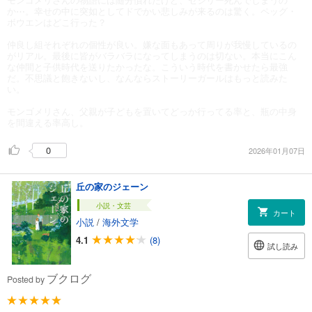
か⋯。幸せの中に突如としてドでかい悲しみが来るのは驚く。ペッグ・
ボウエンはどこ行った？
仲良し組それぞれの個性が良い。嫌な面もあって周りが我慢しているの
がリアル。最後に皆がバラバラになってしまうのは切ない。本当にこん
な仲間と子供時代を送りたかったな。こういう時代を書かせたら最強
だ。不思議と飽きないし、なんならストーリーガールはもっと読みた
い。
モンゴメリさん、父親が子どもを置いてどっか行ってる率と、瓶の中身
を間違える率高し。
0
2026年01月07日
丘の家のジェーン
小説・文芸
カート
小説
/
海外文学
4.1
(8)
試し読み
ブクログ
Posted by