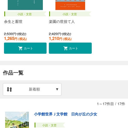
小説・文芸
小説・文芸
余生と厭世
楽園の世捨て人
2,530円 (税込)
2,420円 (税込)
1,265
1,210
円 (税込)
円 (税込)
カート
カート
作品一覧
新着順
1～17件目
/
17件
小学館世界Ｊ文学館 日向が丘の少女
小説・文芸