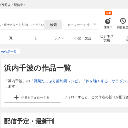
8万冊以上配信中！
Get!
セーフサーチ 中
来店pt
閲覧履
ビジネス
BL
TL
ラノベ
小説・文芸
実用
すめ作品一覧
浜内千波の作品一覧
「浜内千波」の「
野菜たっぷり節約鍋レシピ
」「
体を強くする サラダジ
します！
フォローすると、この作者の新刊が配信
作者を
フォローする
配信予定・最新刊