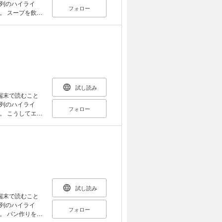
クラ／もち麦／ア
列のハイライ
フォロー
缶（さば缶）
飲ん
のごまみそ汁／
目、ストレス、
大根と落とし卵
トマトのスープ／
! 「簡単」
ープ／ にんじん
韓国のベジスー
と鶏肉の野菜スー
風スープ／ヘル
デンスープ／アホ
試し読み
ッグレモンスー
端末で読むこと
ースープ／ビーン
列のハイライ
タ風スープ／さば
フォロー
エネ
の春雨スープ／
粘膜を強くして
いものスープ／
ムチのオートミ
主食と副菜の2
オートミールのス
のように、おい
プ／もち麦とわ
がわかるのが特
の和風スープ／塩
バラエテイ豊かな
環境を改善する
活用できるの
がすいたときの腸
試し読み
。 ＜目次
端末で読むこと
2品献立 和風お
列のハイライ
ダ／アボカドのチ
フォロー
うがの甘酢漬
を見
／フルーツサラダ
魚介が主菜の2