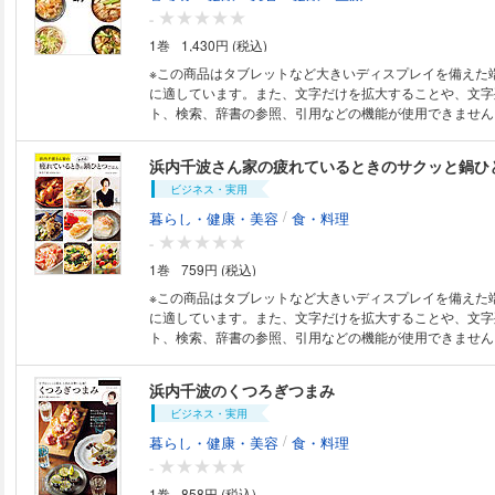
-
1巻
1,430円 (税込)
※この商品はタブレットなど大きいディスプレイを備えた
に適しています。また、文字だけを拡大することや、文字
ト、検索、辞書の参照、引用などの機能が使用できません。 【電子版
注意事項】 ※一部の記事、画像、広告、付録が含まれていない、または画
像が修正されている場合があります。 ※応募券、ハガキな
浜内千波さん家の疲れているときのサクッと鍋ひ
だけません。 ※掲載時の商品やサービスは、時間の経過に
ビジネス・実用
終了している場合があります。 ※この商品は固定レイアウ
おります。 以上、あらかじめご了承の上お楽しみください。​ 難しい
/
暮らし・健康・美容
食・料理
一切なし! いつもの食材で体質改善! ともに-30Kg、リバ
-
コンビが激推し! 薬効無限大の鍋パワー 10万人の不調や悩みをサポートし
1巻
759円 (税込)
てきて、 現在人気ナンバー1ドクターの工藤孝文医師と、
で有名な料理研究家、 浜内千波氏がタッグを組んだ、 毎
※この商品はタブレットなど大きいディスプレイを備えた
「薬膳鍋レシピ集」です。 特別な食材、器具は必要なし。 5～10分ですぐ
に適しています。また、文字だけを拡大することや、文字
に完成。 疲れたときなど自宅でゆったりと食べることができる、 心と体
ト、検索、辞書の参照、引用などの機能が使用できません。 主材料
が喜ぶ「ひとり鍋」の楽しみ方をお届けします。 すべての鍋に、薬膳、漢
品、調味料は３つが基本。「なんとなくだるい」「ガチガ
方解説、症状別効能をわかりやすく展開。 七味、カレー粉、五香粉などの
「手足が冷える」といった不調の症状に合わせた料理や、
浜内千波のくつろぎつまみ
スパイス、 乾物、缶詰などスーパーで簡単に手に入る食材
を解消するレシピ、生活習慣病を改善するレシピを紹介す
調、疲労、肥満などの悩みを解消。 簡単でおいしくって、体にいい 「薬
ビジネス・実用
膳ひとり鍋」のメリットは無限大です! 工藤 孝文（くどうたかふみ）：ダ
/
暮らし・健康・美容
食・料理
イエット外来・糖尿病内科・漢方医。 ＮＨＫ「ガッテン
-
「世界一受けたい授業」、フジテレビ「ホンマでっか！？
ディア出演多数。 ＮＨＫ「ガッテン！」では、著者出演
1巻
858円 (税込)