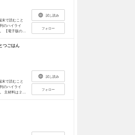
試し読み
端末で読むこと
列のハイライ
フォロー
のご
どはご利用いた
とつごはん
ともない提供が
トで作成されて
こと
ウンドなしの最強
 「食べて治す」
試し読み
日続けられる
端末で読むこと
列のハイライ
フォロー
は２
チの肩こり」
イライラや不眠
を使って、 不
る。
！」、日本テレビ
ＴＶ」など、メ
回が２０１８年度