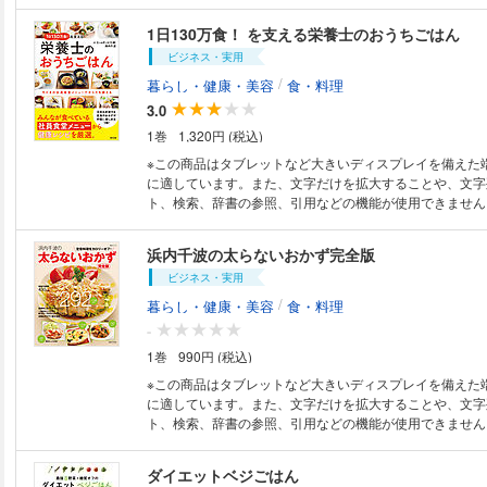
直したら、シンプルでおいしいパンが出来ました! 作業時
／豆腐と玉ねぎのおかかサラダ／わかめの酢のもの／キム
品献立 さばの南蛮漬け＋根菜みそ汁、めかじきの照り焼
ない、特別な道具はいらない、粉を選ばない、失敗しない!
えサラダ／ きのこのビネガー炒め／キウイとトマトジュ
1日130万食！ を支える栄養士のおうちごはん
え、かにかまのあんかけ卵＋ひき肉と白菜の重ね煮 など 
介。 毎日ごはんを炊くようにパンを楽に作ることができます。 パ
／ごぼうのハニーマスタード炒め／バナナのチーズ焼き／
の2品献立 トマトとアボカドのデリサラダ＋ほうれん草の
ビジネス・実用
般的な作り方は、強力粉に水、イースト、塩、砂糖などを
じんしりしり／モロヘイヤの納豆豆乳汁／長いもとぬか漬
ゅうりと鶏むね肉のサラダ＋アボカドとねぎのスープ、グ
ら、寝かせて発酵させ、焼成するという流れが一般的。 
ョ／韓国風わかめスープ／ なすの梅スープ／冷や汁
/
暮らし・健康・美容
食・料理
のサラダ＋オクラと納豆のネバネバ豆腐 など ●フライパ
のが"こねる"という作業で、さらにかなりの時間と労力と
3.0
品献立 こねないギョウザ＋トマトと卵の炒めもの、ブロ
ってきます。この本で紹介するパン作りは、「こねる」と
のマヨ炒め＋キャベツとハムの酢蒸し、鶏肉のから揚げ＋
1巻
1,320円 (税込)
省いても、水分の蒸発量を抑えることで、しっかりとグル
のピリ辛煮 など ●主食＋副菜の2品献立 カオマンガイ
揮。こねる時間はなので発酵時間も短縮され、実際にかか
※この商品はタブレットなど大きいディスプレイを備えた
ともやしのナムル風、豚肉チャーハン＋長いもと大根の豆
ら20分程度。さらにこねないので材料が散らかったり、
に適しています。また、文字だけを拡大することや、文字
クリームペンネ＋さつまいものはちみつあえ など ●Colu
ね台なども不要です。また基本の生地を覚えておくことで
ト、検索、辞書の参照、引用などの機能が使用できません。 社員食堂
麦入りご飯の炊き方 2魚缶詰の副菜 3常備副菜 4副菜
ンのアレンジができます。
院食で1日130万食を提供する｢エームサービス｣の栄養バ
副菜
ピ集。 栄養バランスメニューで活力アップ! 【主な内容】 ◎社員食堂人気
浜内千波の太らないおかず完全版
定食ベスト10 ◎毎日でも食べたい主菜10品 ◎健康な食
ビジネス・実用
◎疲れていても作れる簡単主菜 など
/
暮らし・健康・美容
食・料理
-
1巻
990円 (税込)
※この商品はタブレットなど大きいディスプレイを備えた
に適しています。また、文字だけを拡大することや、文字
ト、検索、辞書の参照、引用などの機能が使用できません。 ★ダイエ
メニューで定評のある料理家・浜内千波さんの、定番料理
レシピ集★ 食材選びや調理の工夫で、普通に作るよりも約100～200kcal
ダイエットベジごはん
ダウンと、おいしさキープを実現！ 『浜内千波の食べて