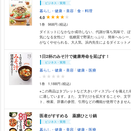
ビジネス・実用
ず』『浜内千波の満腹でもやせるおかず』から、 読者に
ニューを再録し、新規メニューも加えて完全版にしました
/
暮らし・健康・美容
食・料理
ニューに「太らない秘密」の解説つきなので、納得して作
4.0
べて、健康的なダイエットが実現できます。 太らない定
1巻
968円 (税込)
わせたい常備菜＆副菜も掲載しているので、献立にも困りませ
くじ】 ・浜内式太らないおかずのルール ・浜内式太らない一汁一菜 ・浜
ダイエットになかなか成功しない、代謝が落ち気味で、ぽ
内式太らないおかずのテクニック ★part１★カロリーオフできる定番おか
気になる女性に! 低糖質で野菜たっぷり、簡単ヘルシー
ず 〈ひき肉〉 ハンバーグ、ロールキャベツ、ピーマン
がなくやせられる。大人気、浜内先生によるダイエットメ
コロッケ、ミートボール 〈豚肉〉 トンカツ、酢豚、ホ
やせる3週間プログラム。
うが焼き、手作りチャーシュー 〈牛肉〉 肉じゃが、チ
1日2杯のみそ汁で健康寿命を延ばす！
ー、チャプチェ、ビーフシチュー 〈鶏肉〉 筑前煮、グ
トソテー、油淋鶏 〈魚介〉 鮭のソテー、ぶりの照り焼
ビジネス・実用
びグラタン、えびのチリソース炒め、あさりの蒸し煮、さ
/
暮らし・健康・美容
健康・医療
かきフライ、アクアパッツァ ★part２★太らないご飯もの 〈米〉 レタス
-
と卵のチャーハン、親子丼、牛丼、鶏肉の炊き込みご飯、
ビンバ、天津飯、チキンカレー、パエリヤ 〈麺〉 ミー
1巻
1,188円 (税込)
スパゲティ・カルボナーラ、塩焼きそば、もやしラーメン ★part３★太
※この商品はタブレットなど大きいディスプレイを備えた
ない常備菜＆副菜 ひじき、切り干し大根、わかめ、干
に適しています。また、文字だけを拡大することや、文字
高野豆腐、きのこ、きゃべつ、卵、豆腐を使用したレシピ
ト、検索、辞書の参照、引用などの機能が使用できません。 高血圧を
［column］ 太らないご飯、太らないみそ汁、リセットジ
め、がん、脳卒中、糖尿病などの様々な病気の予防など、
られざるパワーがあります。みそと健康の関係を研究する
医者がすすめる 薬膳ひとり鍋
先生と、スープをはじめ体に良い料理を得意とする浜内先
ビジネス・実用
に、飽きずに食べられるみそ汁の効能とレシピを余すとこ
す。
/
暮らし・健康・美容
健康・医療