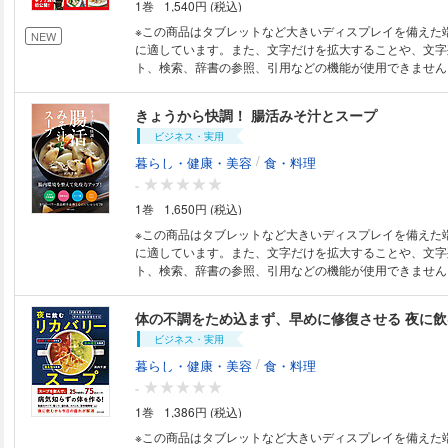
1巻
1,540円 (税込)
ツ／あじと大根／ぶりと水菜 《加工品と野菜》厚揚げと
ージとほうれんそう／ つくね揚げとブロッコリー／さつ
※この商品はタブレットなど大きいディスプレイを備えた
NEW
■Part 2■欲張り鍋 《カレー鍋》卵ぎょうざ・ほうれんそ
に適しています。また、文字だけを拡大することや、文字
す・ピーマン／ 鶏手羽先・じゃがいも・にんじん／たけ
ト、検索、辞書の参照、引用などの機能が使用できません。 特別な調
マン／ 牛こま・糸こんにゃく・にら／ 《ホワイトクリー
具を使わずに、いつものおかずが早くおいしく作れる、 浜
サイ・豆腐／ウインナ・食パン／ たら・白菜・にんじん
ザを紹介します。 時短のワザとは、たとえば、ハンバー
きょうから快調！ 腸活みそ汁とスープ
ぶ／さけ・にんじん・玉ねぎ 《トマト鍋》鶏皮・レバー
ウダーを混ぜると早く火が通る。 豚肉に砂糖をもみ込む
キャベツ・ピーマン／ ベーコン・れんこん・玉ねぎ 《豆
ビジネス・実用
くなる。乾物は戻さないでそのまま加える……など、 ち
水菜・長ねぎ／薄焼き卵・白菜・しいたけ ■Part 3■野菜
くなることや、無駄な工程を省くことを紹介しています。
/
暮らし・健康・美容
食・料理
う・トマト鍋／春菊鍋／みつば鍋／レタス・水菜鍋／小松
ザは早いだけではなく、おいしさにつながるのも、浜内さ
-
／ 切り干し大根鍋／チンゲンサイ鍋／サニーレタス・に
クニック。 忙しい主婦や時間がないときに重宝する一冊です。 ●PAR
鍋／ なす鍋／水菜鍋 ■Part 4■格安鍋 《工場産野菜》も
1巻
1,650円 (税込)
時短！おなじみおかず 和風ハンバーグ（ベーキングパウ
けで／エリンギで／まいたけで 《魚のあら》たいで／さ
肉のしょうが焼き（しょうがを 直接もみ込んで時短）、
※この商品はタブレットなど大きいディスプレイを備えた
ぐろで 《ツナ缶》ぎょうざ仕立てに／トマト風味に 《割
酢で時短）、筑前煮（乾物を戻さずに時短）、 あじの塩
に適しています。また、文字だけを拡大することや、文字
鶏のから揚げで／刺身の盛り合わせで／おでんのたねで ■Pa
たままで時短）、海鮮ちらしずし（すし酢を作らずに時短
ト、検索、辞書の参照、引用などの機能が使用できません。 第二の脳
の、めんもの ごはんで／ラーメンで／うどんで／もちで
●PART 2●時短！ 20分で2品献立 和風マーボーなす献
われる腸。人の情緒に影響するホルモン、「セロトニン」
いコロッケ献立、なすの肉詰め焼き献立、 煮込みハンバ
作られることから、 腸内バランスを整えることは幸福で
体の不調をため込まず、早めに修復させる 夜に
きのこのバター風味献立など。すべてに主菜と副菜の 時
に影響します。そんな腸の仕組みや体の不調との関係、 
タイムテーブルで紹介。 ●PART 3●時短！材料ひとつで 5
ビジネス・実用
方など腸の知識を知りつつ、「腸活」できるみそ汁とスー
ト、なす、キャベツ、にんじん、大根、じゃがいも、豆腐
を人気料理研究家で 栄養士の浜内千波さんが提案します。 腸活の基本 1
/
暮らし・健康・美容
食・料理
る材料ひとつで作る、 あっという間のおかずを紹介。 ●料
腸に免疫細胞の半分以上が集中 腸活の基本 2｜腸内フロ
-
の切り方／魚介の下ごしらえ法／乾物のもどし方／料理に
もの？ 腸活の基本 3｜善玉菌と悪玉菌が好むもの 腸活の基
／料理用語解説集
1巻
1,386円 (税込)
ルモン」は腸で作られる 腸活の基本 5｜たんぱく質も腸にい
章】腸活4つの食品とパワー食材10 腸活のカギ4｜水溶性
※この商品はタブレットなど大きいディスプレイを備えた