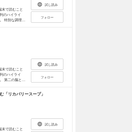
白菜／魚肉ソーセ
試し読み
ま揚げと大根
端末で読むこと
う／豚こま・な
列のハイライ
フォロー
のこ・えび・ピー
理器
ム鍋》チンゲン
内流“時短”のワ
／鶏のつみれ・か
グにベーキングパ
・セロリ／鶏皮・
とすぐにやわらか
乳鍋》油揚げ・
ょっとの工夫で早
中心鍋 ほうれんそ
 また、時短のワ
菜・にんじん鍋
んならではのテ
んじん鍋／長ねぎ
T 1●
やしで／えのきだ
ダーで時短）、豚
試し読み
けで／ぶりで／ま
豚の角煮（砂糖と
端末で読むこと
引品》冷凍食品
焼き（ワタをつけ
列のハイライ
rt 5■ごはんも
フォロー
）など。
と言
立、ころもをつけな
の多くが腸管で
ーグ献立、さけと
安定した精神状態
飲む「リカバリースープ」
短のやりくりを、
腸内細菌の増やし
分おかず トマ
プのレシピ70品
など、いつもあ
｜
理の基本● 野菜
ーラってどういう
まつわるQ＆A
本 4｜「幸せホ
いものを 【1
試し読み
食物繊維／発酵
端末で読むこと