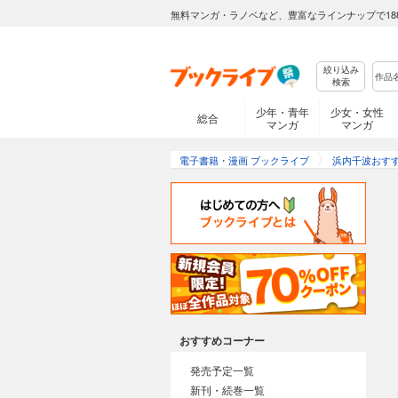
無料マンガ・ラノベなど、豊富なラインナップで18
絞り込み
検索
少年・青年
少女・女性
総合
マンガ
マンガ
電子書籍・漫画 ブックライブ
浜内千波おす
おすすめコーナー
発売予定一覧
新刊・続巻一覧