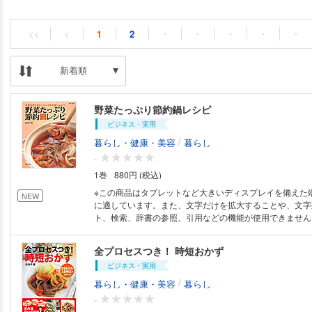
<<
<
1
2
・
・
・
・
・
新着順
野菜たっぷり節約鍋レシピ
ビジネス・実用
/
暮らし・健康・美容
暮らし
-
1巻
880円 (税込)
※この商品はタブレットなど大きいディスプレイを備えた
NEW
に適しています。また、文字だけを拡大することや、文字
ト、検索、辞書の参照、引用などの機能が使用できません。 材料費を
ず、だしをほとんど使わない鍋料理を考えました。 高い
ん。だしはとらなくても大丈夫です。 “うまみ成分”が豊
全プロセスつき！ 時短おかず
組み合わせれば、安くて手軽、 おいしい鍋料理が作れま
ビジネス・実用
もあったか鍋がうれしい。 ■Part 1■味わい鍋 《肉と野菜》鶏のつみれと小
松菜／鶏手羽先とにんじん／ベーコンとキャベツ／ 豚バ
/
暮らし・健康・美容
暮らし
とにら／鶏胸肉とじゃがいも／肉だんごとレタス／ 《魚
-
菊／さばとごぼう／いかと長ねぎ／かつおだんごと玉ねぎ