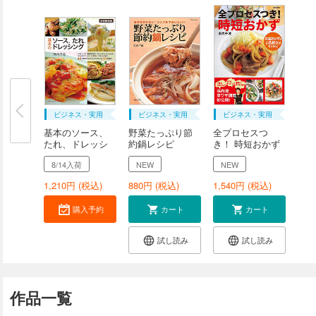
ビジネス・実用
ビジネス・実用
ビジネス・実用
基本のソース、
野菜たっぷり節
全プロセスつ
たれ、ドレッシ
約鍋レシピ
き！ 時短おかず
ン...
8/14入荷
NEW
NEW
1,210
円 (税込)
880
円 (税込)
1,540
円 (税込)
購入予約
カート
カート
試し読み
試し読み
作品一覧