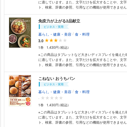
食品／オリゴ糖／EPA、DHA 腸活食材10｜ごぼう／オ
に適しています。また、文字だけを拡大することや、文字
ボカド／海藻類／納豆／白菜キムチ／玉ねぎ／バナナ／魚
ト、検索、辞書の参照、引用などの機能が使用できません。 スープを
【2章】お腹を整える温かいみそ汁とスープ 根菜とちくわ
で、病気知らずの体を作る! 免疫力アップ、肩こり、疲れ
なめこと豆腐のみそ汁／オクラたっぷりみそ汁／切り干し
更年期障害…など 夜に飲むから今日の疲れが解消 些細な不調も見逃せな
免疫力が上がる2品献立
のスープ／ キャベツと玉ねぎの和風スープ／アボカドと
いこの時期だから、スープを飲んで、病気知らずな体を作る
ごぼうのポタージュ／ブロッコリーとえびのチョップドス
ビジネス・実用
「おいしい」「健康になれる」魅力的なレシピが満載!
とソーセージのサワースープ／具だくさんトマトスープ／
/
暮らし・健康・美容
食・料理
プ／切り干し大根とパプリカのアジアンスープ／ もち麦
3.0
プ／スープカレー／スンドゥブチゲ／酸辣湯／えびのタイ
シーブイヤベース／ クラムチャウダー／たらのスウェー
1巻
1,430円 (税込)
スープ／ドイツ風ザワークラウトのスープ／ボルシチ／エ
※この商品はタブレットなど大きいディスプレイを備えた
プ／ レンズ豆ともち麦のスープ／ひき肉とオクラのカレ
に適しています。また、文字だけを拡大することや、文字
ズスープ／豚汁／けんちん汁／鮭の粕汁／ クリームパス
ト、検索、辞書の参照、引用などの機能が使用できません。 こうして
缶らっきょうスープ／さば缶ミネストローネ／ぶりと大豆
ルギーを補給し、腸内環境を整え、抗酸化力を高めたり、
鶏肉とわかめ、ブロッコリーのスープ／すりおろしじゃが
体を防御します。 本書では効率よく体を強くするために、免疫力を高める
かぼちゃの豆乳スープ／さつまいもと生ハムのスープ／キ
こねない おうちパン
食材をピックアップ。 それらを組み合わせて主菜と副菜、
ールスープ／オートミールのカレースープ／ アボカドと
ビジネス・実用
品献立を30組み提案しています。 表紙のから揚げの献立
ープ／アンチョビ入りもち麦のスープ／納豆とにらのスー
しくてみんなが大好きな定番おかずで免疫力アップのコツ
/
暮らし・健康・美容
食・料理
かめのみそ汁／ 台湾風シェントウジャン／昆布とオクラ
徴です。 お肉・魚介・サラダが主菜の章と、フライパンひとつで2品献立
こうじの洋風スープ／ アボカドのチーズスープ／ 【3章】これでバッチ
-
が作れる章、ご飯や麺の主食と副菜を合わせた章など、 
リ！ 腸活ミニ知識 腸内環境の良し悪しの見分け方／腸内
1巻
1,430円 (税込)
レシピが満載の、1か月使いまわせる献立集。 ランチにも
生活／60歳を過ぎると腸内環境が悪化？／ 知識4｜小腹
で、日々の食事で元気な体を維持するのに大いに役立つ1冊です
※この商品はタブレットなど大きいディスプレイを備えた
活／知識5｜腸活するならこんな選択 【4章】毎日腸活！ おまけの冷菜・
抜粋＞ ●免疫力を上げる栄養素と食べもの ●お肉が主菜の
に適しています。また、文字だけを拡大することや、文字
冷や汁 ブロッコリーのシーザーサラダ／チョップドサラ
ろしハンバーグ＋紫色の野菜サラダ、回鍋肉＋白菜としょ
ト、検索、辞書の参照、引用などの機能が使用できません。 パン作り
ーズサラダ／フレンチポテトサラダ／ かぼちゃのサラダ
け、鶏もも肉とトマトの煮込み＋キャロットラぺ など ●