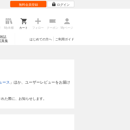
無料会員登録
ログイン
歴
My本棚
カート
フォロー
クーポン
Myページ
雑誌
はじめての方へ
ご利用ガイド
写真集
ュース
」ほか、ユーザーレビューをお届け
された際に、お知らせします。