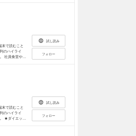
間は15分、こね
チサラダ／白あ
き＋水菜の白あ
 方法をご紹
ースのカプレーゼ
●サラダが主菜
ンの一
 腸活納豆／にん
チーズ焼き、き
加え、こねてか
け汁／ガスパチ
リル野菜といか
ここで一番大変な
ンでパパッと2
技術が必要にな
ッコリーとほたて
いう工程を一切
厚揚げと小松菜
テンが効果を発
試し読み
風ご飯＋パプリカ
る手間は15分か
端末で読むこと
板醤あえ、鮭の
広いスペースやこ
列のハイライ
mn 1雑穀・大
フォロー
、さまざまなパ
や病
スープ 5もち麦
ランス完璧なレシ
事スマートミール
試し読み
端末で読むこと
列のハイライ
フォロー
ット
のカロリーオフ
も太らないおか