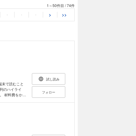
1～50件目
/
74件
・
・
・
>
>>
試し読み
端末で読むこと
列のハイライ
フォロー
かけ
食材はいりませ
富な食材を上手に
す。だから、今日
ラと大根／豚こま
と野菜》たらと春
／ さけとキャベ