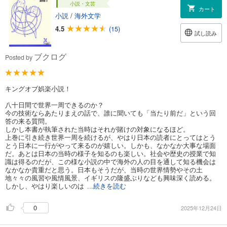
小説・文芸
カート
小説
/
海外文学
4.5
(15)
試し読み
ブクログ
Posted by
キングオブ娯楽小説！
八十日間で世界一周できるのか？
今の技術ならあたりまえの話で、誰に聞いても「当たり前だ」という回
答の来る質問。
しかし本書が執筆された当時はそれが賭けの対象になるほど。
上巻に引き続き世界一周を続けるが、やはり日本の読者にとってはとう
とう日本に一行がやって来るのが嬉しい。しかも、なかなか大事な場面
だ。あとは日本の当時の様子を知るのも楽しい。社会や歴史の授業で知
識は得るのだが、この様な小説の中で海外の人の目を通して知る機会は
なかなか貴重だと思う。日本もそうだが、当時の世界情勢やその土
地々々の風習や風情風景、イギリスの隆盛ぶりなども興味深く読める。
しかし、やはり楽しいのは
...続きを読む
0
2025年12月24日