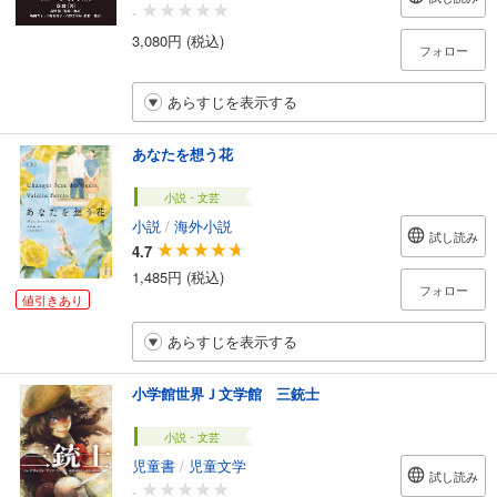
-
3,080円 (税込)
フォロー
あらすじを表示する
あなたを想う花
小説・文芸
小説
/
海外小説
試し読み
4.7
1,485円 (税込)
フォロー
値引きあり
あらすじを表示する
小学館世界Ｊ文学館 三銃士
小説・文芸
児童書
/
児童文学
試し読み
-