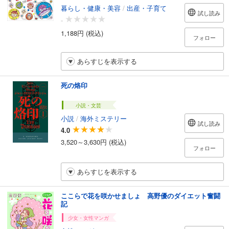
暮らし・健康・美容
/
出産・子育て
試し読み
-
1,188円 (税込)
フォロー
あらすじを表示する
死の烙印
小説・文芸
小説
/
海外ミステリー
試し読み
4.0
3,520～3,630円 (税込)
フォロー
あらすじを表示する
ここらで花を咲かせましょ 高野優のダイエット奮闘
記
少女・女性マンガ