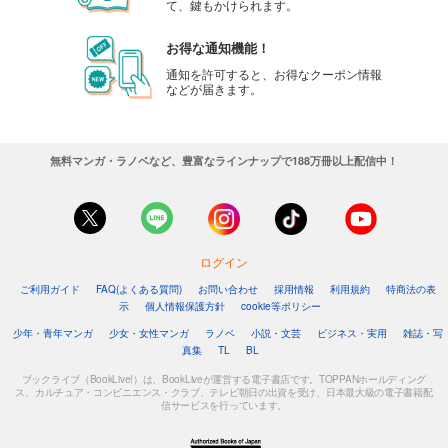
て、鍵もかけられます。
お得な通知機能！
通知を許可すると、お得なクーポン情報
などが届きます。
無料マンガ・ラノベなど、豊富なラインナップで188万冊以上配信中！
ログイン
ご利用ガイド
FAQ(よくある質問)
お問い合わせ
採用情報
利用規約
特商法の表
示
個人情報保護方針
cookie等ポリシー
少年・青年マンガ
少女・女性マンガ
ラノベ
小説・文芸
ビジネス・実用
雑誌・写
真集
TL
BL
ブックライブ（BookLive!）は、BookLiveが運営する電子書店です。TOPPANホールディング
ス、カルチュア・コンビニエンス・クラブ、テレビ朝日の出資を受け、日本最大級の電子書籍配
信サービスを行っています。