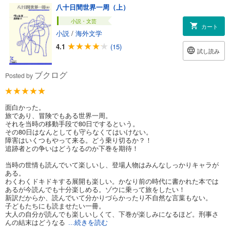
八十日間世界一周（上）
小説・文芸
カート
小説
/
海外文学
4.1
(15)
試し読み
ブクログ
Posted by
面白かった。
旅であり、冒険でもある世界一周。
それを当時の移動手段で80日でするという。
その80日はなんとしても守らなくてはいけない。
障害はいくつもやって来る。どう乗り切るか？！
追跡者との争いはどうなるのか下巻を期待！
当時の世情も読んでいて楽しいし、登場人物はみんなしっかりキャラが
ある。
わくわくドキドキする展開も楽しい。かなり前の時代に書かれた本では
あるが今読んでも十分楽しめる。ゾウに乗って旅をしたい！
新訳だからか、読んでいて分かりづらかったり不自然な言葉もない。
子どもたちにも読ませたい一冊。
大人の自分が読んでも楽しいしくて、下巻が楽しみになるほど。刑事さ
んの結末はどうなる
...続きを読む