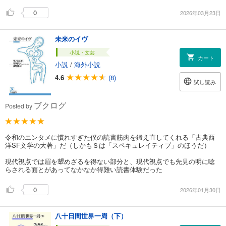
0
2026年03月23日
未来のイヴ
小説・文芸
カート
小説
/
海外小説
4.6
(8)
試し読み
ブクログ
Posted by
令和のエンタメに慣れすぎた僕の読書筋肉を鍛え直してくれる「古典西
洋SF文学の大著」だ（しかもＳは「スペキュレイティブ」のほうだ）
現代視点では眉を顰めざるを得ない部分と、現代視点でも先見の明に唸
らされる面とがあってなかなか得難い読書体験だった
0
2026年01月30日
八十日間世界一周（下）