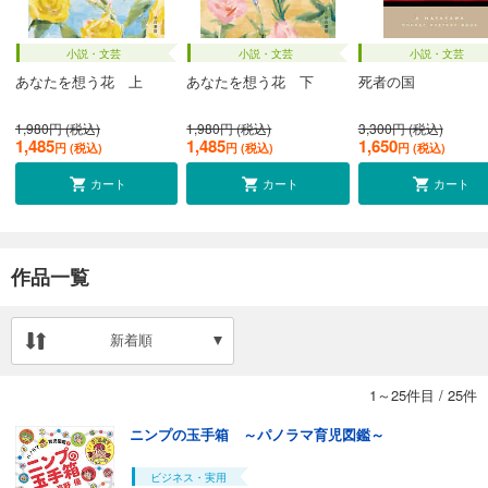
小説・文芸
小説・文芸
小説・文芸
あなたを想う花 上
あなたを想う花 下
死者の国
1,980円 (税込)
1,980円 (税込)
3,300円 (税込)
1,485
1,485
1,650
円 (税込)
円 (税込)
円 (税込)
カート
カート
カート
作品一覧
新着順
1～25件目
/
25件
ニンプの玉手箱 ～パノラマ育児図鑑～
ビジネス・実用