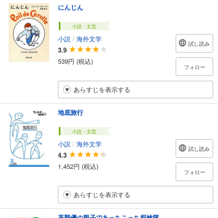
にんじん
小説・文芸
小説
/
海外文学
試し読み
3.9
539円 (税込)
フォロー
あらすじを表示する
地底旅行
小説・文芸
小説
/
海外文学
試し読み
4.3
1,452円 (税込)
フォロー
あらすじを表示する
高野優の親子であっちこっち探検隊