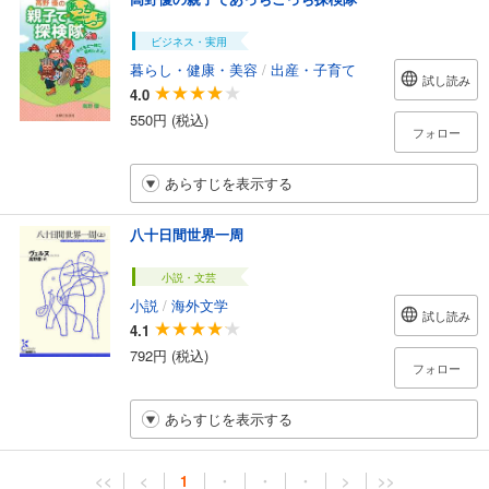
ビジネス・実用
暮らし・健康・美容
/
出産・子育て
試し読み
4.0
550円 (税込)
フォロー
あらすじを表示する
八十日間世界一周
小説・文芸
小説
/
海外文学
試し読み
4.1
792円 (税込)
フォロー
あらすじを表示する
<<
<
1
・
・
・
>
>>