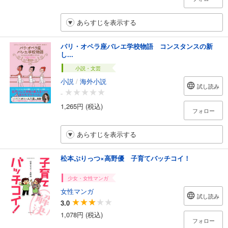
あらすじを表示する
パリ・オペラ座バレエ学校物語 コンスタンスの新
し...
小説・文芸
小説
/
海外小説
試し読み
-
1,265円 (税込)
フォロー
あらすじを表示する
松本ぷりっつ×高野優 子育てバッチコイ！
少女・女性マンガ
女性マンガ
試し読み
3.0
1,078円 (税込)
フォロー