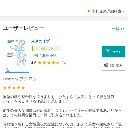
高野優の詳細検索へ
ユーザーレビュー
一覧
>>
未来のイヴ
小説・文芸
カート
小説
/
海外小説
4.6
(8)
試し読み
ブクログ
Posted by
物語の筋や整合性を追うよりも、ひたすら「人間にとって愛とは何
か？」を考えさせる作品だと思いました。
前半の長大な独白は斜め読みしつつも、ハダリーが登場するあたりから
は、その鮮明な描写に一気に引き込まれました。
時代性を感じる女性蔑視の記述については、あえて男女を逆転させ「現