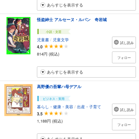
あらすじを表示する
怪盗紳士 アルセーヌ・ルパン 奇岩城
小説・文芸
児童書
/
児童文学
試し読み
4.0
814円 (税込)
フォロー
あらすじを表示する
高野優の吾輩ハ母デアル
ビジネス・実用
暮らし・健康・美容
/
出産・子育て
試し読み
3.5
1,188円 (税込)
フォロー
あらすじを表示する