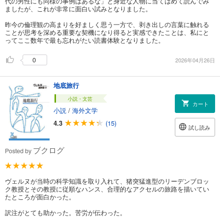
代の男性にも同様の事例はあるな」と身近な人物に当てはめて読んでみ
ましたが、これが非常に面白い試みとなりました。
昨今の倫理観の高まりを好ましく思う一方で、剥き出しの言葉に触れる
ことが思考を深める重要な契機になり得ると実感できたことは、私にと
ってここ数年で最も忘れがたい読書体験となりました。
0
2026年04月26日
地底旅行
小説・文芸
カート
小説
/
海外文学
4.3
(15)
試し読み
ブクログ
Posted by
ヴェルヌが当時の科学知識を取り入れて、猪突猛進型のリーデンブロッ
ク教授とその教授に従順なハンス、合理的なアクセルの旅路を描いてい
たところが面白かった。
訳注がとても助かった。苦労が伝わった。