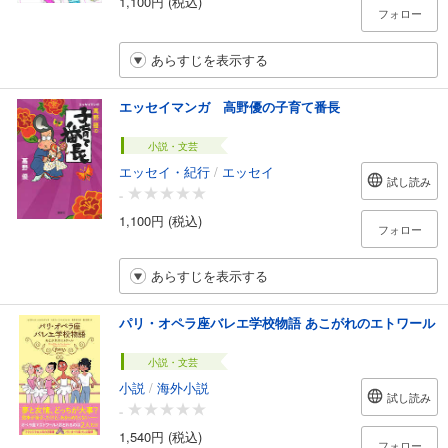
1,100円 (税込)
フォロー
あらすじを表示する
エッセイマンガ 高野優の子育て番長
小説・文芸
エッセイ・紀行
/
エッセイ
試し読み
-
1,100円 (税込)
フォロー
あらすじを表示する
パリ・オペラ座バレエ学校物語 あこがれのエトワール
小説・文芸
小説
/
海外小説
試し読み
-
1,540円 (税込)
フォロー