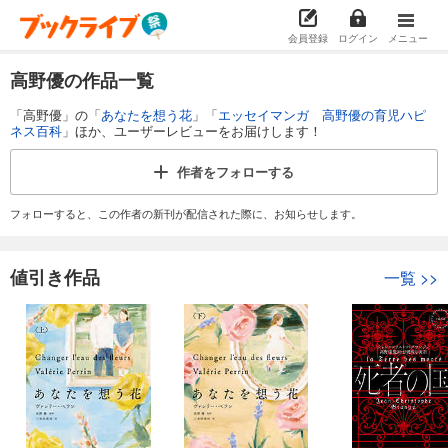
会員登録
ログイン
メニュー
高野優の作品一覧
「高野優」の「
あなたを想う花
」「
エッセイマンガ 高野優の育児ハピ
ネス百科
」ほか、ユーザーレビューをお届けします！
作者を
フォローする
フォローすると、この作者の新刊が配信された際に、お知らせします。
値引き作品
一覧
>>