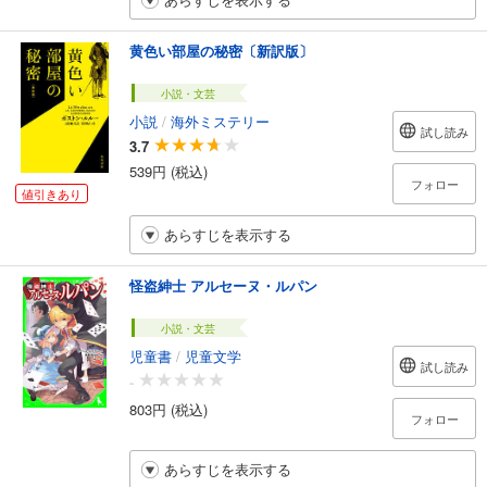
黄色い部屋の秘密〔新訳版〕
小説・文芸
小説
/
海外ミステリー
試し読み
3.7
539円 (税込)
フォロー
値引きあり
あらすじを表示する
怪盗紳士 アルセーヌ・ルパン
小説・文芸
児童書
/
児童文学
試し読み
-
803円 (税込)
フォロー
あらすじを表示する