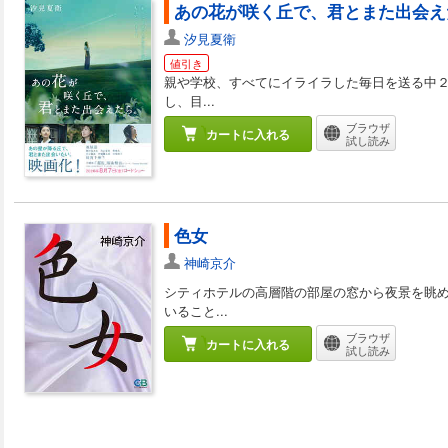
あの花が咲く丘で、君とまた出会え
汐見夏衛
値引き
親や学校、すべてにイライラした毎日を送る中
し、目...
ブラウザ
カートに入れる
試し読み
色女
神崎京介
シティホテルの高層階の部屋の窓から夜景を眺め
いること...
ブラウザ
カートに入れる
試し読み