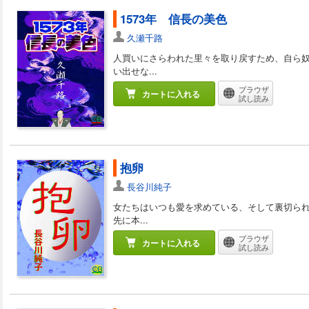
1573年 信長の美色
久瀬千路
人買いにさらわれた里々を取り戻すため、自ら奴
い出せな...
ブラウザ
カートに入れる
試し読み
抱卵
長谷川純子
女たちはいつも愛を求めている、そして裏切ら
先に本...
ブラウザ
カートに入れる
試し読み