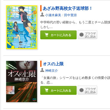
あざみ野高校女子送球部！
小瀬木麻美
/
田中寛崇
中学時代の苦い経験から、もう二度とチーム競
しかし...
ブラウザ
カートに入れる
試し読み
オスの上限
神崎京介
「女薫の旅」シリーズをはじめ数多くの情愛小
る、恋...
ブラウザ
カートに入れる
試し読み