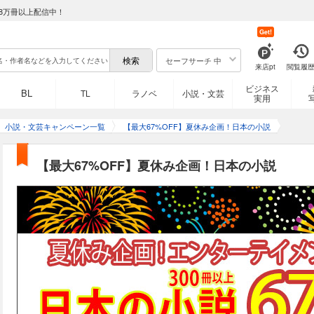
8万冊以上配信中！
Get!
セーフサーチ 中
来店pt
閲覧履
ビジネス
BL
TL
ラノベ
小説・文芸
実用
小説・文芸キャンペーン一覧
【最大67%OFF】夏休み企画！日本の小説
【最大67%OFF】夏休み企画！日本の小説