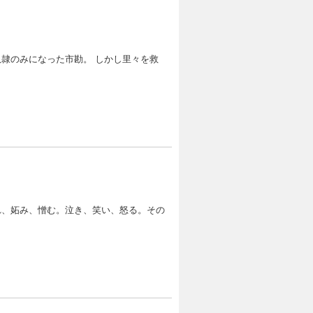
隷のみになった市勘。 しかし里々を救
れ、妬み、憎む。泣き、笑い、怒る。その