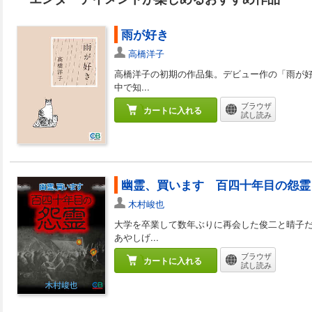
雨が好き
高橋洋子
高橋洋子の初期の作品集。デビュー作の「雨が好
中で知...
ブラウザ
カートに入れる
試し読み
幽霊、買います 百四十年目の怨霊
木村峻也
大学を卒業して数年ぶりに再会した俊二と晴子だ
あやしげ...
ブラウザ
カートに入れる
試し読み