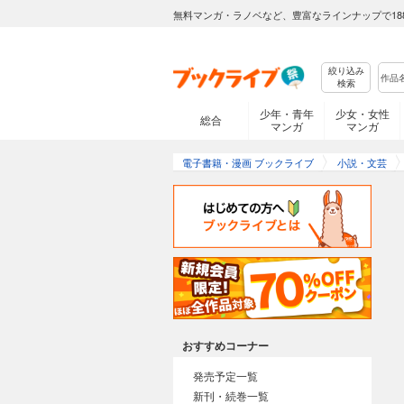
無料マンガ・ラノベなど、豊富なラインナップで18
絞り込み
検索
少年・青年
少女・女性
総合
マンガ
マンガ
電子書籍・漫画 ブックライブ
小説・文芸
おすすめコーナー
発売予定一覧
新刊・続巻一覧