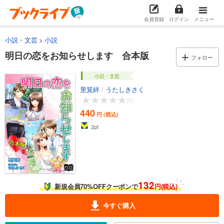
会員登録
ログイン
メニュー
小説・文芸
小説
明日の恋をお知らせします 合本版
フォロー
小説・文芸
里箕絆
/
うたしきさく
-
(0)
440
円 (税込)
2
pt
132
新規会員70%OFFクーポンで
円(税込)
今すぐ購入