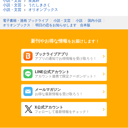
小説・文芸
>
里箕絆
小説・文芸
>
うたしきさく
小説・文芸
>
オリオンブックス
電子書籍・漫画 ブックライブ
〉
小説・文芸
〉
小説
〉
国内小説
〉
オリオンブックス
〉
明日の恋をお知らせします 合本版
新刊やお得な情報
をお届けします！
ブックライブアプリ
アプリの通知でお得情報を受け取ろう！
LINE公式アカウント
アカウント連携で限定クーポンゲット！
メールマガジン
お得な最新情報を受け取ろう！
X公式アカウント
フォローして最新情報をチェック！