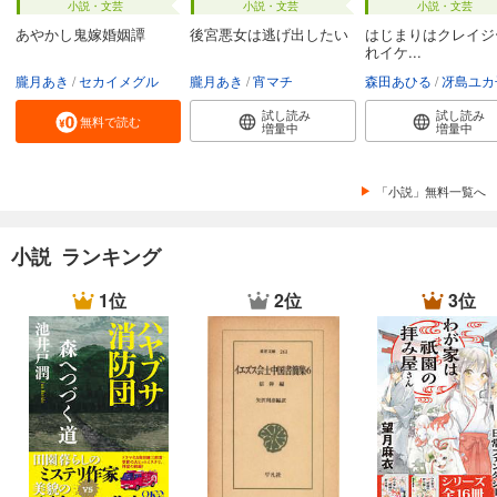
小説・文芸
小説・文芸
小説・文芸
あやかし鬼嫁婚姻譚
後宮悪女は逃げ出したい
はじまりはクレイジ
れイケ...
朧月あき
セカイメグル
朧月あき
宵マチ
森田あひる
冴島ユカ
試し読み
試し読み
無料で読む
増量中
増量中
「小説」無料一覧へ
小説 ランキング
1位
2位
3位