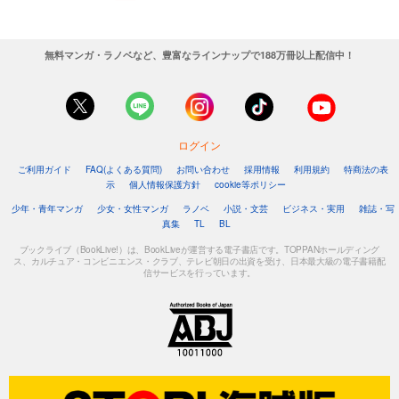
無料マンガ・ラノベなど、豊富なラインナップで188万冊以上配信中！
ログイン
ご利用ガイド
FAQ(よくある質問)
お問い合わせ
採用情報
利用規約
特商法の表
示
個人情報保護方針
cookie等ポリシー
少年・青年マンガ
少女・女性マンガ
ラノベ
小説・文芸
ビジネス・実用
雑誌・写
真集
TL
BL
ブックライブ（BookLive!）は、BookLiveが運営する電子書店です。TOPPANホールディング
ス、カルチュア・コンビニエンス・クラブ、テレビ朝日の出資を受け、日本最大級の電子書籍配
信サービスを行っています。