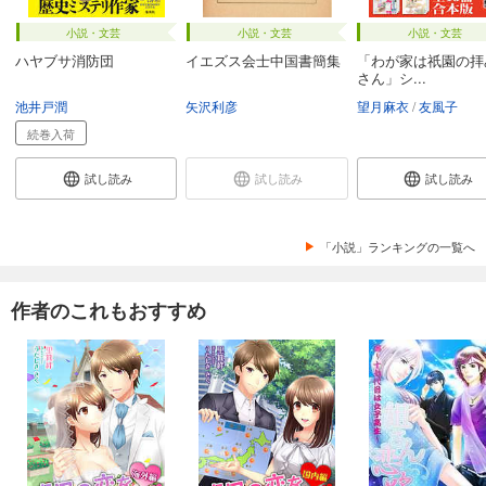
小説・文芸
小説・文芸
小説・文芸
ハヤブサ消防団
イエズス会士中国書簡集
「わが家は祇園の拝
さん」シ...
池井戸潤
矢沢利彦
望月麻衣
友風子
続巻入荷
試し読み
試し読み
試し読み
「小説」ランキングの一覧へ
作者のこれもおすすめ