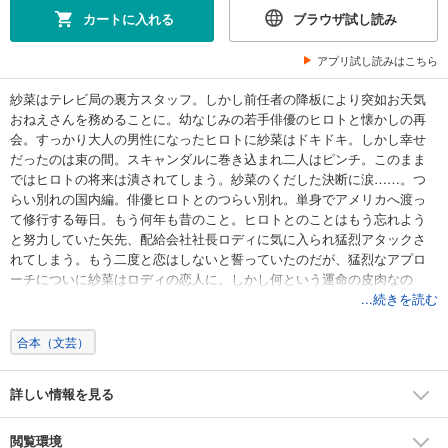
カートに入れる
ブラウザ試し読み
アプリ試し読みはこちら
紗菜はテレビ局の裏方スタッフ。しかし前任者の降板により突如お天気
おねえさんを務めることに。幼なじみの若手俳優のヒロトと懐かしの再
会。すっかり大人の男性になったヒロトに紗菜はドキドキ。しかし幸せ
だったのは束の間。スキャンダルに巻き込まれ二人はピンチ。このまま
ではヒロトの将来は潰されてしまう。紗菜のくだした決断に涙……。つ
らい別れの国内編。俳優ヒロトとのつらい別れ。単身でアメリカへ渡っ
て修行する毎日。もう何年も昔のこと。ヒロトとのことはもう忘れよう
と努力していた矢先、配給会社社長ロディに気に入られ猛烈アタックさ
れてしまう。もう二度と恋はしないと誓っていたのだが、猛烈なアプロ
ーチについに紗菜はロディの恋人に。しかし何という運命の皮肉なの
か。ヒロトとの思わぬ再会。彼もまた紗菜を追ってアメリカで下積みか
...続きを読む
ら苦労してきたのだった。再びヒロトと紗菜は潰されてしまうのか。果
たしてどうなる……一気に読める合本版。
合本（文芸）
詳しい情報を見る
閲覧環境