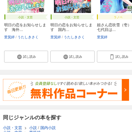
小説・文芸
小説・文芸
ラノベ
明日の恋をお知らせしま
明日の恋をお知らせしま
姐さん恋吹雪（壱）
す 海外...
す 国内...
七代目は...
里箕絆
うたしきさく
里箕絆
うたしきさく
里箕絆
試し読み
試し読み
試し読み
同じジャンルの本を探す
小説・文芸
>
小説
/
国内小説