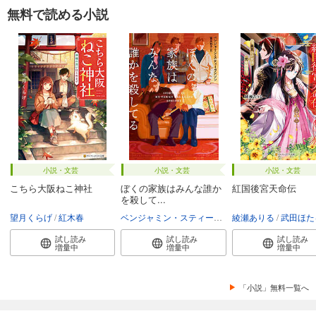
無料で読める小説
小説・文芸
小説・文芸
小説・文芸
こちら大阪ねこ神社
ぼくの家族はみんな誰か
紅国後宮天命伝
を殺して...
望月くらげ
紅木春
ベンジャミン・スティーヴンソン
綾瀬ありる
富永和子
武田ほた
試し読み
試し読み
試し読み
増量中
増量中
増量中
「小説」無料一覧へ