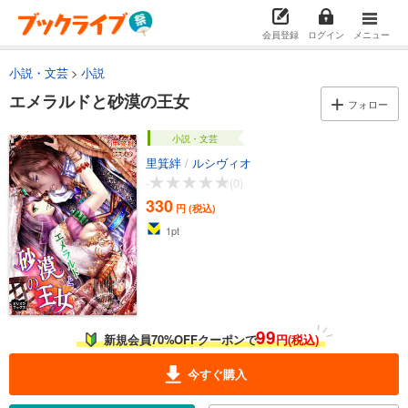
会員登録
ログイン
メニュー
小説・文芸
小説
エメラルドと砂漠の王女
フォロー
小説・文芸
里箕絆
/
ルシヴィオ
-
(0)
330
円 (税込)
1
pt
99
新規会員70%OFFクーポンで
円(税込)
今すぐ購入