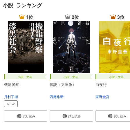
小説 ランキング
1位
2位
3位
小説・文芸
小説・文芸
小説・文芸
機龍警察
伝説（文庫版）
白夜行
月村了衛
西尾維新
東野圭吾
NEW
試し読み
試し読み
試し読み