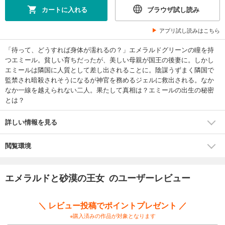
カートに入れる
ブラウザ試し読み
アプリ試し読みはこちら
「待って、どうすれば身体が濡れるの？」エメラルドグリーンの瞳を持
つエミール。貧しい育ちだったが、美しい母親が国王の後妻に。しかし
エミールは隣国に人質として差し出されることに。陰謀うずまく隣国で
監禁され暗殺されそうになるが神官を務めるジェルに救出される。なか
なか一線を越えられない二人。果たして真相は？エミールの出生の秘密
とは？
詳しい情報を見る
閲覧環境
エメラルドと砂漠の王女 のユーザーレビュー
＼ レビュー投稿でポイントプレゼント ／
※購入済みの作品が対象となります