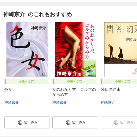
神崎京介 のこれもおすすめ
小説・文芸
小説・文芸
小説・文芸
色女
女のわかり方、ゴルフの
関係の約束
からめ方
神崎京介
神崎京介
神崎京介
試し読み
試し読み
試し読み