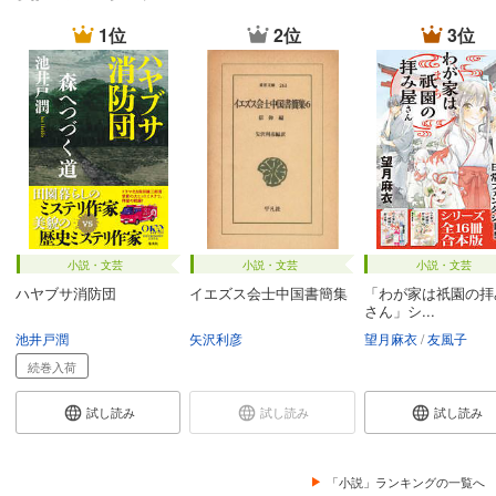
1位
2位
3位
小説・文芸
小説・文芸
小説・文芸
ハヤブサ消防団
イエズス会士中国書簡集
「わが家は祇園の拝
さん」シ...
池井戸潤
矢沢利彦
望月麻衣
友風子
続巻入荷
試し読み
試し読み
試し読み
「小説」ランキングの一覧へ