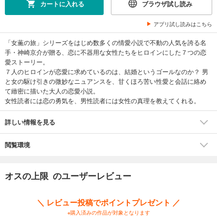
カートに入れる
ブラウザ試し読み
アプリ試し読みはこちら
「女薫の旅」シリーズをはじめ数多くの情愛小説で不動の人気を誇る名
手・神崎京介が贈る、恋に不器用な女性たちをヒロインにした７つの恋
愛ストーリー。
７人のヒロインが恋愛に求めているのは、結婚というゴールなのか？ 男
と女の駆け引きの微妙なニュアンスを、甘くほろ苦い性愛と会話に絡め
て緻密に描いた大人の恋愛小説。
女性読者には恋の勇気を、男性読者には女性の真理を教えてくれる。
詳しい情報を見る
閲覧環境
オスの上限 のユーザーレビュー
＼ レビュー投稿でポイントプレゼント ／
※購入済みの作品が対象となります