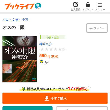
会員登録
ログイン
メニュー
小説・文芸
小説
オスの上限
フォロー
小説・文芸
神崎京介
-
(0)
590
円 (税込)
2
pt
177
新規会員70%OFFクーポンで
円(税込)
今すぐ購入