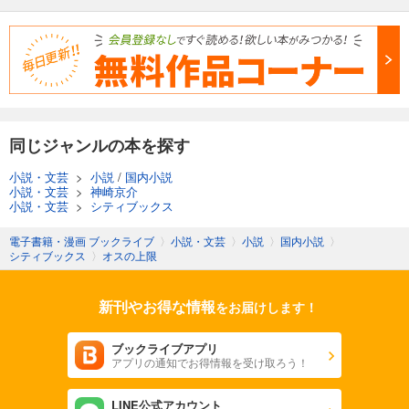
同じジャンルの本を探す
小説・文芸
>
小説
/
国内小説
小説・文芸
>
神崎京介
小説・文芸
>
シティブックス
電子書籍・漫画 ブックライブ
〉
小説・文芸
〉
小説
〉
国内小説
〉
シティブックス
〉
オスの上限
新刊やお得な情報
をお届けします！
ブックライブアプリ
アプリの通知でお得情報を受け取ろう！
LINE公式アカウント