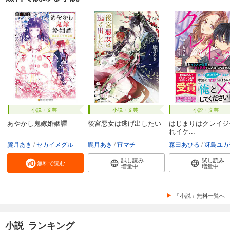
小説・文芸
小説・文芸
小説・文芸
あやかし鬼嫁婚姻譚
後宮悪女は逃げ出したい
はじまりはクレイジ
れイケ...
朧月あき
セカイメグル
朧月あき
宵マチ
森田あひる
冴島ユカ
試し読み
試し読み
無料で読む
増量中
増量中
「小説」無料一覧へ
小説 ランキング