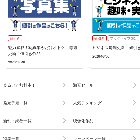
値引き
値引き
ブックライブ限定
魅力満載！写真集今だけオトク！毎週
ビジネス毎週更新！値引
更新！値引き作品
2026/08/06
2026/08/06
まるごと無料本！
激安セール
発売予定一覧
人気ランキング
新刊・続巻一覧
映像化作品
特集一覧
キャンペーン一覧