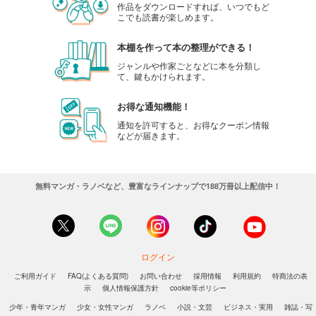
作品をダウンロードすれば、いつでもど
こでも読書が楽しめます。
本棚を作って本の整理ができる！
ジャンルや作家ごとなどに本を分類し
て、鍵もかけられます。
お得な通知機能！
通知を許可すると、お得なクーポン情報
などが届きます。
無料マンガ・ラノベなど、豊富なラインナップで188万冊以上配信中！
ログイン
ご利用ガイド
FAQ(よくある質問)
お問い合わせ
採用情報
利用規約
特商法の表
示
個人情報保護方針
cookie等ポリシー
少年・青年マンガ
少女・女性マンガ
ラノベ
小説・文芸
ビジネス・実用
雑誌・写