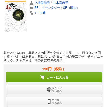
上橋菜穂子
/
二木真希子
SF・ファンタジー
/
SF（国内）
1～11巻
舞台となるのは、異界と人の世界が交錯する世界 ── 。 腕ききの女用
心棒・バルサはある日、川におちた新ヨゴ皇国の第二皇子・チャグムを
助ける。チャグムは、その身に得体の知れ...
990円
（税込）
カートに入れる
ブラウザ
立ち読み
アプリ
立ち読み