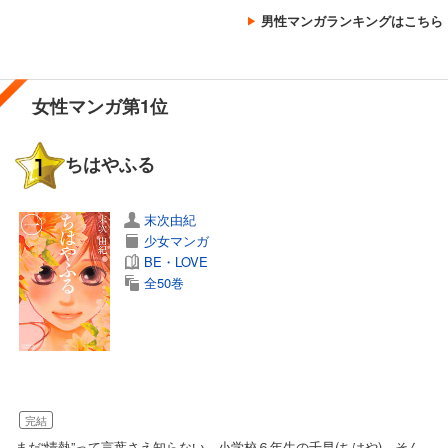
男性マンガランキングはこちら
女性マンガ第1位
ちはやふる
末次由紀
少女マンガ
BE・LOVE
全50巻
完結
まだ“情熱”って言葉さえ知らない、小学校６年生の千早(ちはや)。そん