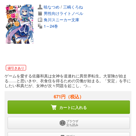
暁なつめ
/
三嶋くろね
男性向けライトノベル
角川スニーカー文庫
1～24巻
値引きあり
ゲームを愛する佐藤和真は女神を道連れに異世界転生。大冒険が始ま
る……と思いきや、衣食住を得るための労働が始まる。「安定」を手に
したい和真だが、女神が次々問題を起こし、つ...
671円
（税込）
カートに入れる
ブラウザ
立ち読み