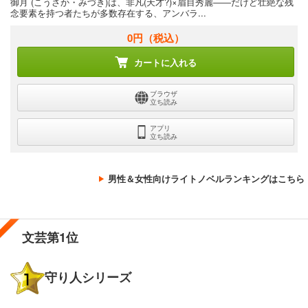
御月 (こうさか・みづき)は、非凡(天才?)×眉目秀麗――だけど壮絶な残
念要素を持つ者たちが多数存在する、アンバラ...
0円
（税込）
カートに入れる
ブラウザ
立ち読み
アプリ
立ち読み
男性＆女性向けライトノベルランキングはこちら
文芸第1位
守り人シリーズ