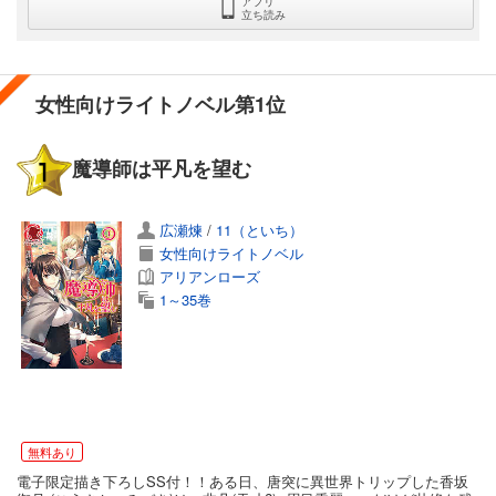
アプリ
立ち読み
女性向けライトノベル第1位
魔導師は平凡を望む
広瀬煉
/
11（といち）
女性向けライトノベル
アリアンローズ
1～35巻
無料あり
電子限定描き下ろしSS付！！ある日、唐突に異世界トリップした香坂