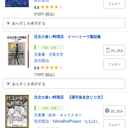
フォロー
4.0
572円 (税込)
あらすじを表示する
注文の多い料理店 イーハトーヴ童話集
小説・文芸
試し読み
児童書
/
児童文学
宮沢賢治
フォロー
3.9
770円 (税込)
あらすじを表示する
注文の多い料理店 【漢字仮名交じり文】
小説・文芸
試し読み
児童書
/
絵本・キャラクター
宮沢賢治
/
YellowBirdProject
/
ななほし
フォロー
-