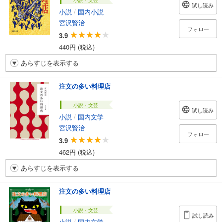
小説・文芸
試し読み
小説
/
国内小説
宮沢賢治
フォロー
3.9
440円 (税込)
あらすじを表示する
注文の多い料理店
小説・文芸
試し読み
小説
/
国内文学
宮沢賢治
フォロー
3.9
462円 (税込)
あらすじを表示する
注文の多い料理店
小説・文芸
試し読み
小説
/
国内文学