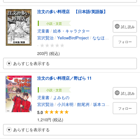
注文の多い料理店 【日本語/英語版】
小説・文芸
試し読み
児童書
/
絵本・キャラクター
宮沢賢治
/
YellowBirdProject
/
ななほし
/
森悠樹
フォロー
-
203円 (税込)
あらすじを表示する
注文の多い料理店／野ばら 11
小説・文芸
試し読み
児童書
/
よみもの
宮沢賢治
/
小川未明
/
館尾冽
/
坂本コウ
/
加藤康子
フォロー
5.0
1,210円 (税込)
あらすじを表示する