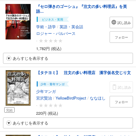
『セロ弾きのゴーシュ』『注文の多い料理店』を英
語...
ビジネス・実用
試し読み
学術・語学
/
英語・英会話
ロジャー・パルバース
フォロー
-
1,782円 (税込)
あらすじを表示する
【タテヨミ】 注文の多い料理店 漢字仮名交じり文
少年・青年マンガ
試し読み
少年マンガ
宮沢賢治
/
YellowBirdProject
/
ななほし
フォロー
-
完結
220円 (税込)
あらすじを表示する