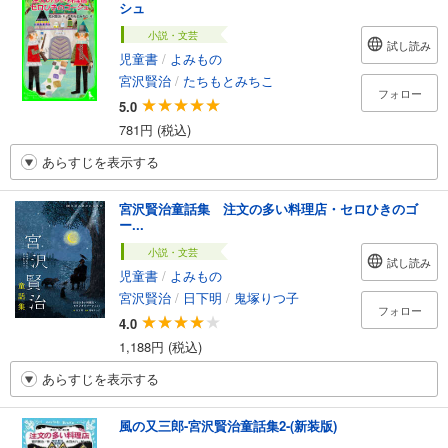
シュ
小説・文芸
試し読み
児童書
/
よみもの
宮沢賢治
/
たちもとみちこ
フォロー
5.0
781円 (税込)
あらすじを表示する
宮沢賢治童話集 注文の多い料理店・セロひきのゴ
ー...
小説・文芸
試し読み
児童書
/
よみもの
宮沢賢治
/
日下明
/
鬼塚りつ子
フォロー
4.0
1,188円 (税込)
あらすじを表示する
風の又三郎-宮沢賢治童話集2-(新装版)