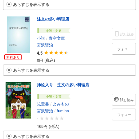
あらすじを表示する
注文の多い料理店
小説・文芸
試し読み
小説
/
青空文庫
宮沢賢治
フォロー
4.5
無料あり
0円 (税込)
あらすじを表示する
挿絵入り 注文の多い料理店
小説・文芸
試し読み
児童書
/
よみもの
宮沢賢治
/
fumina
フォロー
-
165円 (税込)
あらすじを表示する