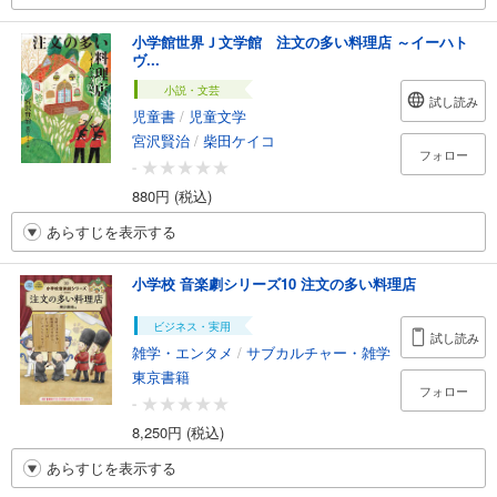
小学館世界Ｊ文学館 注文の多い料理店 ～イーハト
ヴ...
小説・文芸
試し読み
児童書
/
児童文学
宮沢賢治
/
柴田ケイコ
フォロー
-
880円 (税込)
あらすじを表示する
小学校 音楽劇シリーズ10 注文の多い料理店
ビジネス・実用
試し読み
雑学・エンタメ
/
サブカルチャー・雑学
東京書籍
フォロー
-
8,250円 (税込)
あらすじを表示する