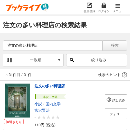
会員登録
ログイン
メニュー
注文の多い料理店の検索結果
検索
一致順
絞り込み
1～31件目
/
31件
検索のヒント
注文の多い料理店
小説・文芸
試し読み
小説
/
国内文学
宮沢賢治
フォロー
-
値引きあり
110円 (税込)