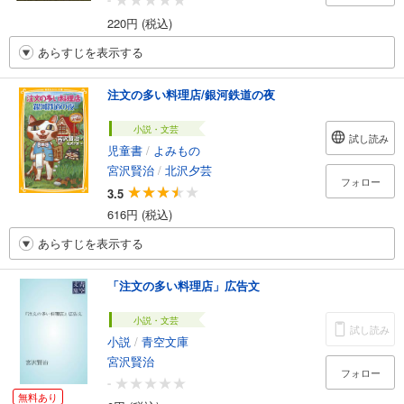
220円 (税込)
あらすじを表示する
注文の多い料理店/銀河鉄道の夜
小説・文芸
試し読み
児童書
/
よみもの
宮沢賢治
/
北沢夕芸
フォロー
3.5
616円 (税込)
あらすじを表示する
「注文の多い料理店」広告文
小説・文芸
試し読み
小説
/
青空文庫
宮沢賢治
フォロー
-
無料あり