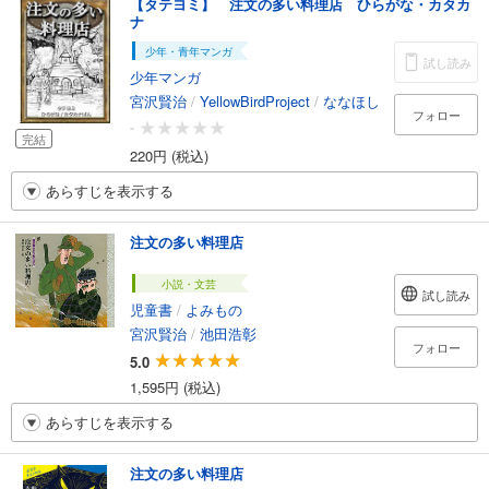
【タテヨミ】 注文の多い料理店 ひらがな・カタカ
ナ
少年・青年マンガ
試し読み
少年マンガ
宮沢賢治
/
YellowBirdProject
/
ななほし
フォロー
-
完結
220円 (税込)
あらすじを表示する
注文の多い料理店
小説・文芸
試し読み
児童書
/
よみもの
宮沢賢治
/
池田浩彰
フォロー
5.0
1,595円 (税込)
あらすじを表示する
注文の多い料理店