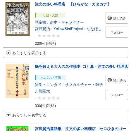
注文の多い料理店 【ひらがな・カタカナ】
小説・文芸
試し読み
児童書
/
絵本・キャラクター
宮沢賢治
/
YellowBirdProject
/
ななほし
フォロー
-
220円 (税込)
あらすじを表示する
脳を鍛える大人の名作読本〈3〉鼻・注文の多い料理店
ビジネス・実用
試し読み
雑学・エンタメ
/
サブカルチャー・雑学
川島隆太
フォロー
-
330円 (税込)
あらすじを表示する
宮沢賢治童話集 注文の多い料理店 セロひきのゴー