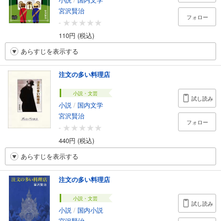
宮沢賢治
フォロー
-
110円 (税込)
あらすじを表示する
注文の多い料理店
小説・文芸
試し読み
小説
/
国内文学
宮沢賢治
フォロー
-
440円 (税込)
あらすじを表示する
注文の多い料理店
小説・文芸
試し読み
小説
/
国内小説
宮沢賢治