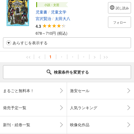
小説・文芸
試し読み
児童書
/
児童文学
宮沢賢治
/
太田大八
フォロー
4.3
678～710円 (税込)
あらすじを表示する
<<
<
1
・
・
・
>
>>
検索条件を変更する
まるごと無料本！
激安セール
発売予定一覧
人気ランキング
新刊・続巻一覧
映像化作品