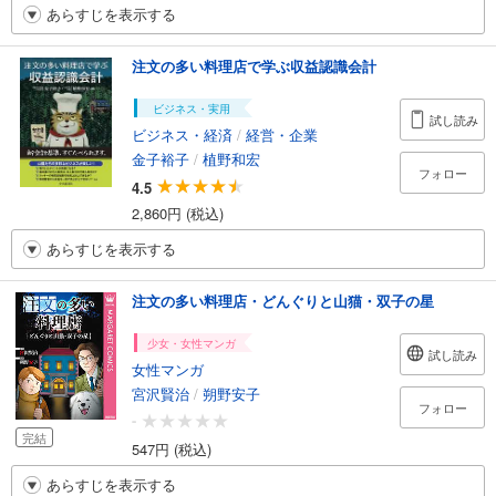
あらすじを表示する
注文の多い料理店で学ぶ収益認識会計
ビジネス・実用
試し読み
ビジネス・経済
/
経営・企業
金子裕子
/
植野和宏
フォロー
4.5
2,860円 (税込)
あらすじを表示する
注文の多い料理店・どんぐりと山猫・双子の星
少女・女性マンガ
試し読み
女性マンガ
宮沢賢治
/
朔野安子
フォロー
-
完結
547円 (税込)
あらすじを表示する