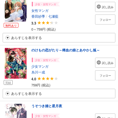
少女・女性マンガ
試し読み
女性マンガ
香田紗季
/
七瀬藍
フォロー
3.3
無料あり
0～759円 (税込)
あらすじを表示する
のけもの恋がたり～稀血の娘とあやかし狐～
少女・女性マンガ
試し読み
少女マンガ
糸川一成
フォロー
4.0
完結
759円 (税込)
あらすじを表示する
うそつき婚と星月夜
少女・女性マンガ