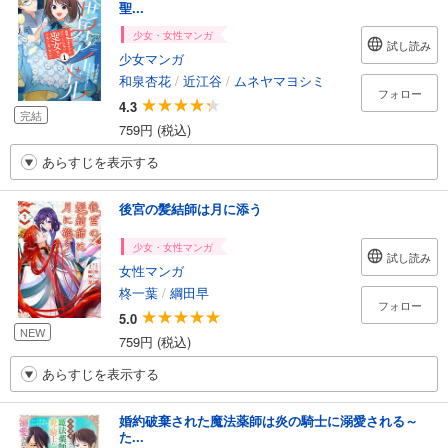
聖...
少女・女性マンガ
試し読み
少女マンガ
和泉杏花
/
近江谷
/
ムネヤマヨシミ
フォロー
4.3
完結
759円 (税込)
あらすじを表示する
後宮の髪結師は月に添う
少女・女性マンガ
試し読み
女性マンガ
柊一葉
/
綱田早
フォロー
5.0
NEW
759円 (税込)
あらすじを表示する
婚約破棄された魔法薬師は炎の騎士に溺愛される～
た...