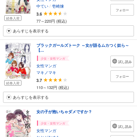
中てい
/
壱崎煉
フォロー
3.6
続巻入荷
77～220円 (税込)
あらすじを表示する
ブラックガールズトーク ～女が語るムカつく奴ら～
【...
少女・女性マンガ
試し読み
女性マンガ
マキノマキ
フォロー
3.7
続巻入荷
110～132円 (税込)
あらすじを表示する
女の子が抱いちゃダメですか？
少女・女性マンガ
試し読み
女性マンガ