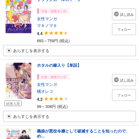
少女・女性マンガ
試し読み
女性マンガ
マキノマキ
フォロー
4.4
693～759円 (税込)
あらすじを表示する
ホタルの嫁入り【単話】
少女・女性マンガ
試し読み
女性マンガ
橘オレコ
フォロー
4.2
続巻入荷
99～308円 (税込)
あらすじを表示する
義娘が悪役令嬢として破滅することを知ったので、
め...