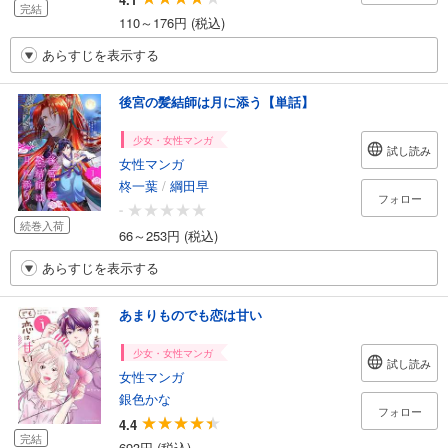
完結
110～176円 (税込)
あらすじを表示する
後宮の髪結師は月に添う【単話】
少女・女性マンガ
試し読み
女性マンガ
柊一葉
/
綱田早
フォロー
-
続巻入荷
66～253円 (税込)
あらすじを表示する
あまりものでも恋は甘い
少女・女性マンガ
試し読み
女性マンガ
銀色かな
フォロー
4.4
完結
693円 (税込)