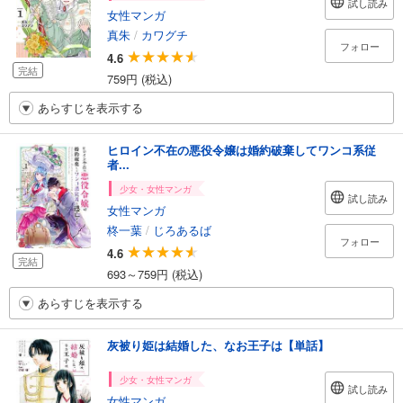
試し読み
女性マンガ
真朱
/
カワグチ
フォロー
4.6
完結
759円 (税込)
あらすじを表示する
ヒロイン不在の悪役令嬢は婚約破棄してワンコ系従
者...
少女・女性マンガ
試し読み
女性マンガ
柊一葉
/
じろあるば
フォロー
4.6
完結
693～759円 (税込)
あらすじを表示する
灰被り姫は結婚した、なお王子は【単話】
少女・女性マンガ
試し読み
女性マンガ