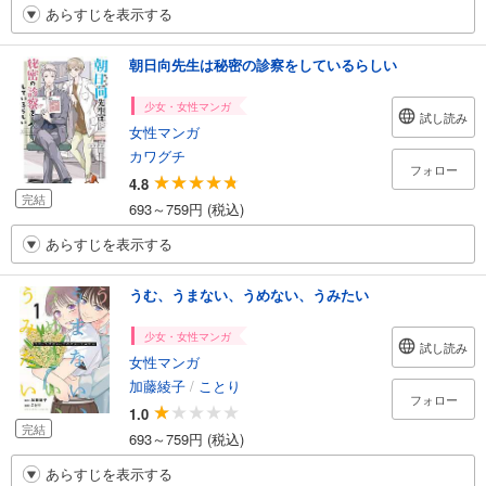
あらすじを表示する
朝日向先生は秘密の診察をしているらしい
少女・女性マンガ
試し読み
女性マンガ
カワグチ
フォロー
4.8
完結
693～759円 (税込)
あらすじを表示する
うむ、うまない、うめない、うみたい
少女・女性マンガ
試し読み
女性マンガ
加藤綾子
/
ことり
フォロー
1.0
完結
693～759円 (税込)
あらすじを表示する