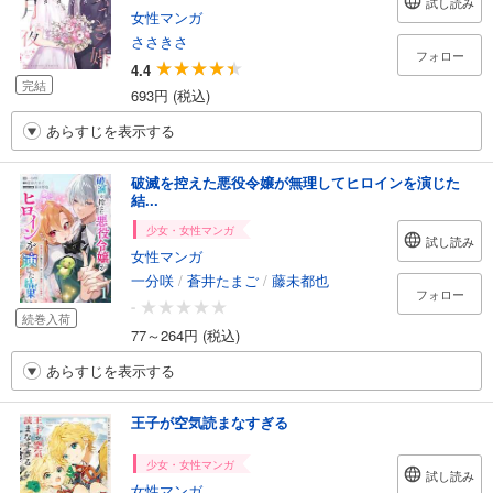
試し読み
女性マンガ
ささきさ
フォロー
4.4
完結
693円 (税込)
あらすじを表示する
破滅を控えた悪役令嬢が無理してヒロインを演じた
結...
少女・女性マンガ
試し読み
女性マンガ
一分咲
/
蒼井たまご
/
藤未都也
フォロー
-
続巻入荷
77～264円 (税込)
あらすじを表示する
王子が空気読まなすぎる
少女・女性マンガ
試し読み
女性マンガ