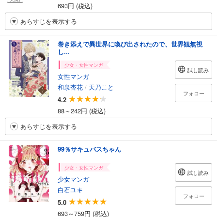
693円 (税込)
あらすじを表示する
巻き添えで異世界に喚び出されたので、世界観無視
し...
少女・女性マンガ
試し読み
女性マンガ
和泉杏花
/
天乃こと
フォロー
4.2
88～242円 (税込)
あらすじを表示する
99％サキュバスちゃん
少女・女性マンガ
試し読み
少女マンガ
白石ユキ
フォロー
5.0
693～759円 (税込)