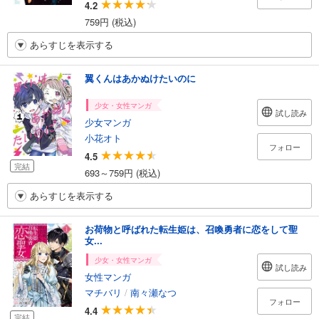
4.2
759円 (税込)
あらすじを表示する
翼くんはあかぬけたいのに
少女・女性マンガ
試し読み
少女マンガ
小花オト
フォロー
4.5
完結
693～759円 (税込)
あらすじを表示する
お荷物と呼ばれた転生姫は、召喚勇者に恋をして聖
女...
少女・女性マンガ
試し読み
女性マンガ
マチバリ
/
南々瀬なつ
フォロー
4.4
完結