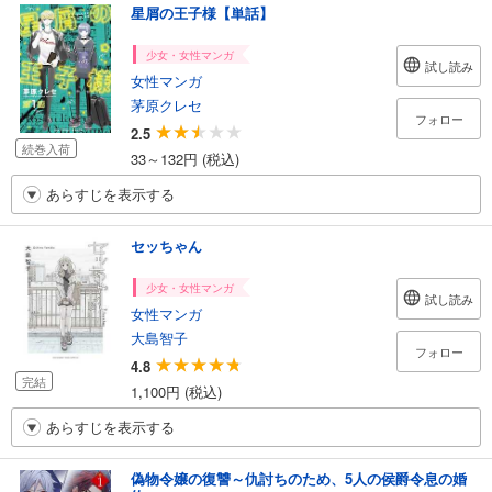
星屑の王子様【単話】
少女・女性マンガ
試し読み
女性マンガ
茅原クレセ
フォロー
2.5
続巻入荷
33～132円 (税込)
あらすじを表示する
セッちゃん
少女・女性マンガ
試し読み
女性マンガ
大島智子
フォロー
4.8
完結
1,100円 (税込)
あらすじを表示する
偽物令嬢の復讐～仇討ちのため、5人の侯爵令息の婚