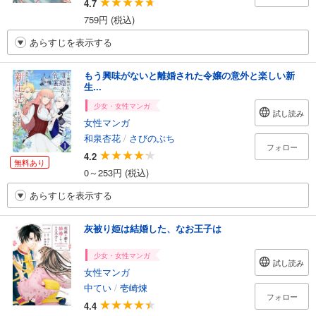
4.7
759円 (税込)
あらすじを表示する
もう興味がないと離婚された令嬢の意外と楽しい新
生...
少女・女性マンガ
試し読み
女性マンガ
和泉杏花
/
さびのぶち
フォロー
4.2
無料あり
0～253円 (税込)
あらすじを表示する
灰被り姫は結婚した、なお王子は
少女・女性マンガ
試し読み
女性マンガ
中てい
/
壱崎煉
フォロー
4.4