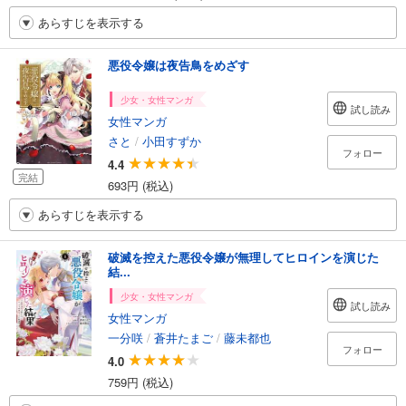
あらすじを表示する
悪役令嬢は夜告鳥をめざす
少女・女性マンガ
試し読み
女性マンガ
さと
/
小田すずか
フォロー
4.4
完結
693円 (税込)
あらすじを表示する
破滅を控えた悪役令嬢が無理してヒロインを演じた
結...
少女・女性マンガ
試し読み
女性マンガ
一分咲
/
蒼井たまご
/
藤未都也
フォロー
4.0
759円 (税込)