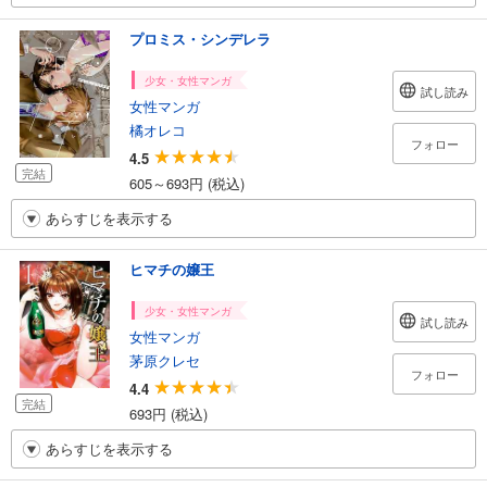
プロミス・シンデレラ
少女・女性マンガ
試し読み
女性マンガ
橘オレコ
フォロー
4.5
完結
605～693円 (税込)
あらすじを表示する
ヒマチの嬢王
少女・女性マンガ
試し読み
女性マンガ
茅原クレセ
フォロー
4.4
完結
693円 (税込)
あらすじを表示する