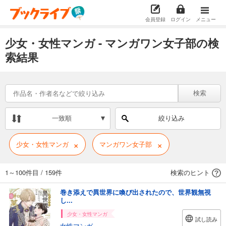
会員登録
ログイン
メニュー
少女・女性マンガ - マンガワン女子部の検
索結果
検索
一致順
絞り込み
×
×
少女・女性マンガ
マンガワン女子部
1～100件目
/
159件
検索のヒント
巻き添えで異世界に喚び出されたので、世界観無視
し...
少女・女性マンガ
試し読み
女性マンガ