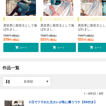
ラノベ
ラノベ
ラノベ
異世界に救世主として喚
異世界に救世主として喚
異世界に救世主とし
ばれまし...
ばれまし...
ばれまし...
759円 (税込)
759円 (税込)
759円 (税込)
379
531
531
円 (税込)
円 (税込)
円 (税込)
カート
カート
カート
作品一覧
新着順
1～8件目
/
8件
３日でフラれた元カレが私に構うワケ【SS付き】