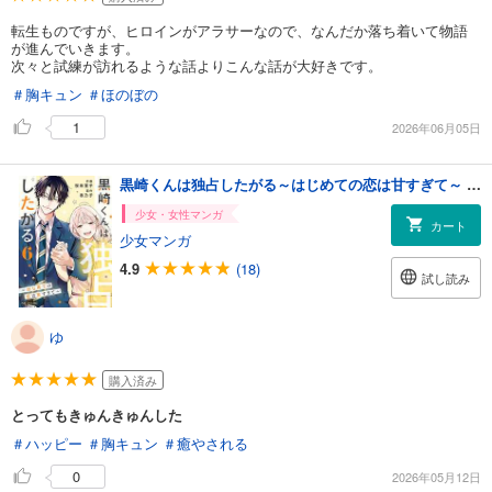
転生ものですが、ヒロインがアラサーなので、なんだか落ち着いて物語
が進んでいきます。
次々と試練が訪れるような話よりこんな話が大好きです。
＃胸キュン
＃ほのぼの
1
2026年06月05日
黒崎くんは独占したがる～はじめての恋は甘すぎて～ 6巻
少女・女性マンガ
カート
少女マンガ
4.9
(18)
試し読み
ゆ
購入済み
とってもきゅんきゅんした
＃ハッピー
＃胸キュン
＃癒やされる
0
2026年05月12日