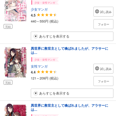
少女・女性マンガ
少女マンガ
試し読み
4.5
440～550円 (税込)
フォロー
完結
あらすじを表示する
異世界に救世主として喚ばれましたが、アラサーに
は...
少女・女性マンガ
女性マンガ
試し読み
4.4
121～209円 (税込)
フォロー
完結
あらすじを表示する
異世界に救世主として喚ばれましたが、アラサーに
は...