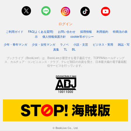
ログイン
ご利用ガイド
FAQ(よくある質問)
お問い合わせ
採用情報
利用規約
特商法の表
示
個人情報保護方針
cookie等ポリシー
少年・青年マンガ
少女・女性マンガ
ラノベ
小説・文芸
ビジネス・実用
雑誌・写
真集
TL
BL
ブックライブ（BookLive!）は、BookLiveが運営する電子書店です。TOPPANホールディング
ス、カルチュア・コンビニエンス・クラブ、テレビ朝日の出資を受け、日本最大級の電子書籍配
信サービスを行っています。
© BookLive Co., Ltd.