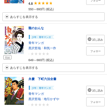
フォロー
4.8
550～693円 (税込)
あらすじを表示する
龍のおんな
少年・青年マンガ
試し読み
青年マンガ
黒沢哲哉
/
和気一作
フォロー
-
完結
649～660円 (税込)
あらすじを表示する
弁慶 下町六法全書
少年・青年マンガ
試し読み
青年マンガ
黒沢哲哉
/
地引かずや
フォロー
-