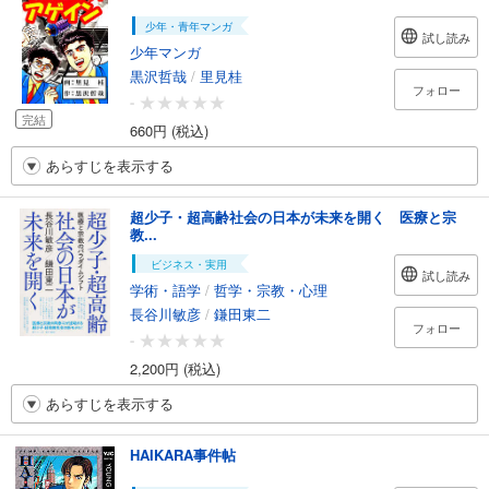
少年・青年マンガ
試し読み
少年マンガ
黒沢哲哉
/
里見桂
フォロー
-
完結
660円 (税込)
あらすじを表示する
超少子・超高齢社会の日本が未来を開く 医療と宗
教...
ビジネス・実用
試し読み
学術・語学
/
哲学・宗教・心理
長谷川敏彦
/
鎌田東二
フォロー
-
2,200円 (税込)
あらすじを表示する
HAIKARA事件帖