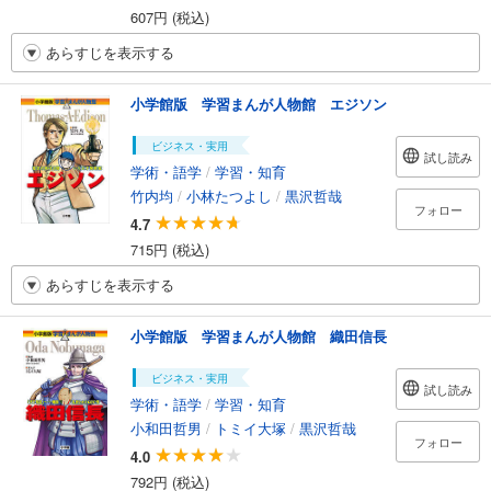
607円 (税込)
あらすじを表示する
小学館版 学習まんが人物館 エジソン
ビジネス・実用
試し読み
学術・語学
/
学習・知育
竹内均
/
小林たつよし
/
黒沢哲哉
フォロー
4.7
715円 (税込)
あらすじを表示する
小学館版 学習まんが人物館 織田信長
ビジネス・実用
試し読み
学術・語学
/
学習・知育
小和田哲男
/
トミイ大塚
/
黒沢哲哉
フォロー
4.0
792円 (税込)