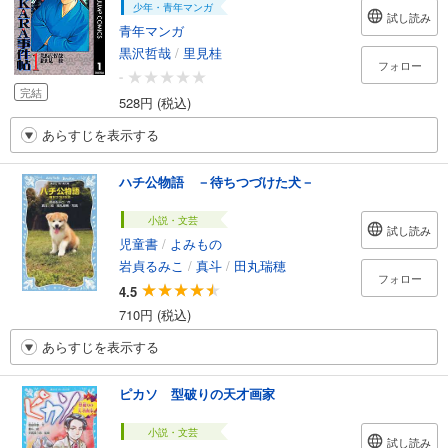
少年・青年マンガ
試し読み
青年マンガ
黒沢哲哉
/
里見桂
フォロー
-
完結
528円 (税込)
あらすじを表示する
ハチ公物語 －待ちつづけた犬－
小説・文芸
試し読み
児童書
/
よみもの
岩貞るみこ
/
真斗
/
田丸瑞穂
フォロー
4.5
710円 (税込)
あらすじを表示する
ピカソ 型破りの天才画家
小説・文芸
試し読み