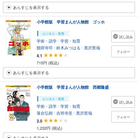
あらすじを表示する
小学館版 学習まんが人物館 ゴッホ
ビジネス・実用
試し読み
学術・語学
/
学習・知育
圀府寺司
/
鈴木みつはる
/
黒沢哲哉
フォロー
4.1
715円 (税込)
あらすじを表示する
小学館版 学習まんが人物館 西郷隆盛
ビジネス・実用
試し読み
学術・語学
/
学習・知育
落合弘樹
/
吉祥寺笑
/
黒沢哲哉
フォロー
3.0
1,232円 (税込)
あらすじを表示する