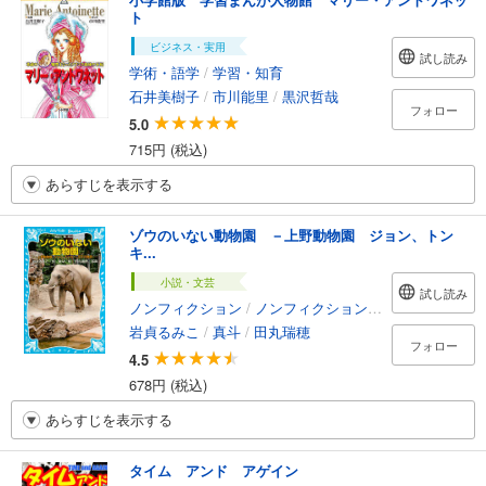
ト
ビジネス・実用
試し読み
学術・語学
/
学習・知育
石井美樹子
/
市川能里
/
黒沢哲哉
フォロー
5.0
715円 (税込)
あらすじを表示する
ゾウのいない動物園 －上野動物園 ジョン、トン
キ...
小説・文芸
試し読み
ノンフィクション
/
ノンフィクション・ドキュメンタリー
岩貞るみこ
/
真斗
/
田丸瑞穂
フォロー
4.5
678円 (税込)
あらすじを表示する
タイム アンド アゲイン