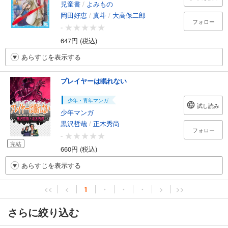
児童書
/
よみもの
岡田好恵
/
真斗
/
大高保二郎
フォロー
-
647円 (税込)
あらすじを表示する
プレイヤーは眠れない
少年・青年マンガ
試し読み
少年マンガ
黒沢哲哉
/
正木秀尚
フォロー
-
完結
660円 (税込)
あらすじを表示する
<<
<
1
・
・
・
>
>>
さらに絞り込む