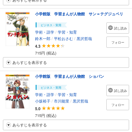
小学館版 学習まんが人物館 サン＝テグジュペリ
ビジネス・実用
試し読み
学術・語学
/
学習・知育
鈴木一郎
/
平松おさむ
/
黒沢哲哉
フォロー
4.3
715円 (税込)
あらすじを表示する
小学館版 学習まんが人物館 ショパン
ビジネス・実用
試し読み
学術・語学
/
学習・知育
小坂裕子
/
市川能里
/
黒沢哲哉
フォロー
5.0
715円 (税込)
あらすじを表示する