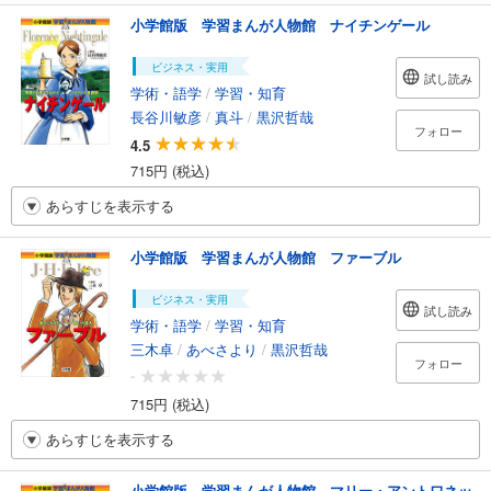
小学館版 学習まんが人物館 ナイチンゲール
ビジネス・実用
試し読み
学術・語学
/
学習・知育
長谷川敏彦
/
真斗
/
黒沢哲哉
フォロー
4.5
715円 (税込)
あらすじを表示する
小学館版 学習まんが人物館 ファーブル
ビジネス・実用
試し読み
学術・語学
/
学習・知育
三木卓
/
あべさより
/
黒沢哲哉
フォロー
-
715円 (税込)
あらすじを表示する
小学館版 学習まんが人物館 マリー・アントワネッ