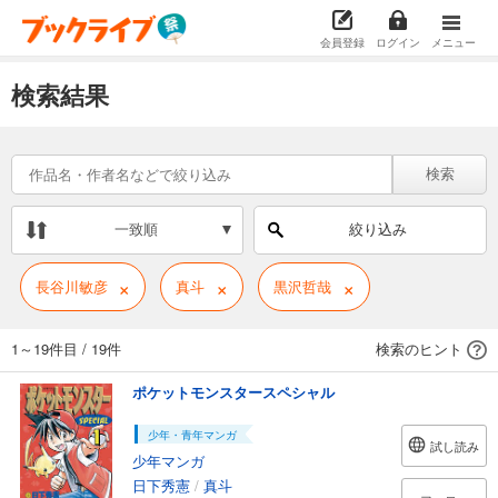
会員登録
ログイン
メニュー
検索結果
検索
一致順
絞り込み
×
×
×
長谷川敏彦
真斗
黒沢哲哉
1～19件目
/
19件
検索のヒント
ポケットモンスタースペシャル
少年・青年マンガ
試し読み
少年マンガ
日下秀憲
/
真斗