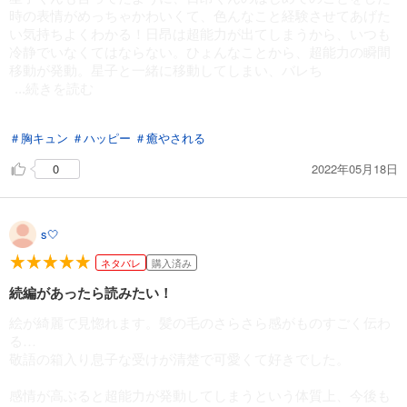
時の表情がめっちゃかわいくて、色んなこと経験させてあげた
い気持ちよくわかる！日昂は超能力が出てしまうから、いつも
冷静でいなくてはならない。ひょんなことから、超能力の瞬間
移動が発動。星子と一緒に移動してしまい、バレち
...続きを読む
ゃいます。そこから2人の関係が始まるんだけど、エロは少ない
＃胸キュン
＃ハッピー
＃癒やされる
けど、初々しいのが最高です。
2022年05月18日
0
s🤍
ネタバレ
購入済み
続編があったら読みたい！
絵が綺麗で見惚れます。髪の毛のさらさら感がものすごく伝わ
る…
敬語の箱入り息子な受けが清楚で可愛くて好きでした。
感情が高ぶると超能力が発動してしまうという体質上、今後も