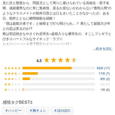
見た目と態度から、問題児として周りに避けられている高校生・星子友
輝。成績優秀なのに常に無表情、居るか居ないかわからない“透明人間”の
ようなクラスメイトの朝井日昴とは口もきいたことがなかったが、ある
日、朝井とともに瞬間移動を経験！
「僕は超能力者です」と秘密まで打ち明けられ…？ 果たして超能力少年
との恋は実るのか!?
根は世話焼きなやさぐれ劣等生×超箱入りな優等生の、すこしフシギでと
びきりハートフルなサイキック・ラブ☆
おまけペーパー＆電子限定おまけペーパー付！
...続きを読む
4.5
55件 (17)
17件 (7)
8件 (2)
0件 (0)
1件 (0)
感情タグBEST3
＃ハッピー
＃胸キュン
＃ほのぼの