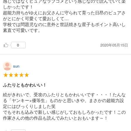
感じではなくピュアなラブコメという感じなので読んでいて楽
しかったです！
超能力持ちがゆえにお父さんに守られて育った日昂のピュアさ
がとにかく可愛くて愛おしくて…
学校では問題児なのに意外と世話焼きな星子もポイント高いし
素直で可愛いです。
2020年05月15日
0
sun
ふたりともかわいい！
絵がきれいで、受攻のふたりともかわいいです・・・！たんな
る「ヤンキー×優等生」ものかと思いきや、まさかの超能力設
定にはびっくりしました笑
でもそれも込みで新しい感じがしておもしろかったです！この
作家さんの他の作品も読んでみたいとおもいます～！