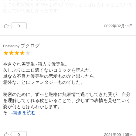
どこか世間知らずの彼との2人のやりとりはほんわかとしていて
読んでいて楽しかったです！
2022年02月11日
0
ブクログ
Posted by
やさぐれ劣等生×箱入り優等生。
久しぶりにエロ濃くないコミックを読んだ。
単なる不良と優等生の恋愛ものかと思ったら、
意外なことにファンタジーものでした。
秘密のために、ずっと厳格に無表情で過ごしてきた受が、自分
を理解してくれる攻といることで、少しずつ表情を見せていく
姿が何ともほんわかします。
そ
...続きを読む
して一方で周りから敬遠されていた攻も、受といることで傷つ
いた過去から解放されていく…。
2021年09月05日
0