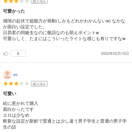
購入済み
可愛かった
感情の起伏で超能力が発動(しかもどれかわかんないw) なかな
か面白い設定でした。
日昴君の同級生なのに敬語なのも萌えポイントw
可愛らしく、たまにはこういったライトな感じも有りですなw
2022年02月15日
0
mi
購入済み
可愛い
絵に惹かれて購入
面白かったです
エロは少なめ
斬新な設定が新鮮で普通とは少し違う男子学生と普通の男子学
生の話