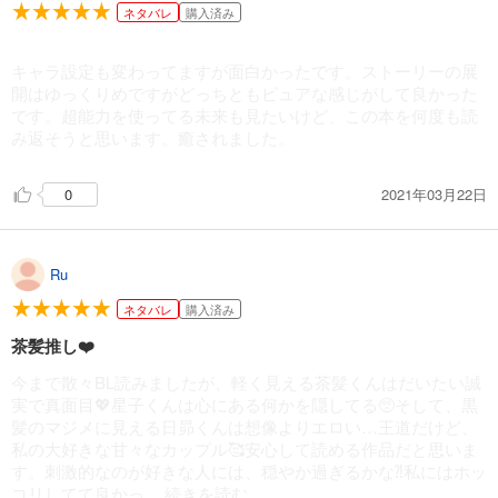
ネタバレ
購入済み
キャラ設定も変わってますが面白かったです。ストーリーの展
開はゆっくりめですがどっちともピュアな感じがして良かった
です。超能力を使ってる未来も見たいけど、この本を何度も読
み返そうと思います。癒されました。
2021年03月22日
0
Ru
ネタバレ
購入済み
茶髪推し❤️
今まで散々BL読みましたが、軽く見える茶髪くんはだいたい誠
実で真面目💖星子くんは心にある何かを隠してる🥺そして、黒
髪のマジメに見える日昴くんは想像よりエロい…王道だけど、
私の大好きな甘々なカップル🥰安心して読める作品だと思いま
す。刺激的なのが好きな人には、穏やか過ぎるかな⁈私にはホッ
コリしてて良かっ
...続きを読む