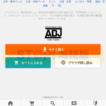
少年・青年マンガ
少女・女性マンガ
ラノベ
小説・文芸
ビジネス・実用
雑誌・写
真集
TL
BL
ブックライブ（BookLive!）は、BookLiveが運営する電子書店です。TOPPANホールディング
ス、カルチュア・コンビニエンス・クラブ、テレビ朝日の出資を受け、日本最大級の電子書籍配
信サービスを行っています。
今すぐ購入
カートに入れる
ブラウザ試し読み
© BookLive Co., Ltd.