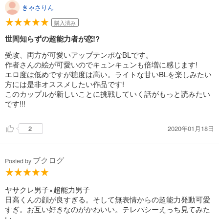
きゃさりん
購入済み
世間知らずの超能力者が恋!?
受攻、両方が可愛いアップテンポなBLです。
作者さんの絵が可愛いのでキュンキュンも倍増に感じます!
エロ度は低めですが糖度は高い。ライトな甘いBLを楽しみたい
方には是非オススメしたい作品です!
このカップルが新しいことに挑戦していく話がもっと読みたい
です!!!
2020年01月18日
2
ブクログ
Posted by
ヤサクレ男子×超能力男子
日高くんの顔が良すぎる。そして無表情からの超能力発動可愛
すぎ。お互い好きなのがかわいい。テレパシーえっち見てみた
い。