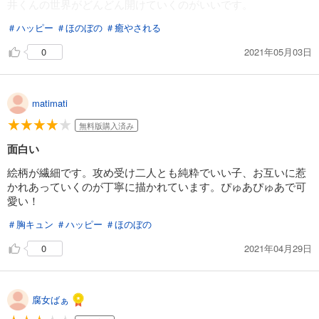
井くんの世界がどんどん開けていくのがいいです。
＃ハッピー
＃ほのぼの
＃癒やされる
2021年05月03日
0
matimati
無料版購入済み
面白い
絵柄が繊細です。攻め受け二人とも純粋でいい子、お互いに惹
かれあっていくのが丁寧に描かれています。ぴゅあぴゅあで可
愛い！
＃胸キュン
＃ハッピー
＃ほのぼの
2021年04月29日
0
腐女ばぁ