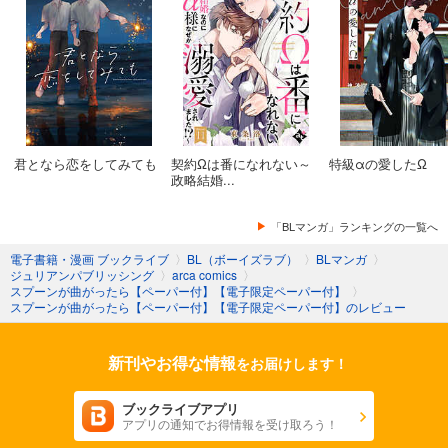
君となら恋をしてみても
契約Ωは番になれない～
特級αの愛したΩ
政略結婚...
「BLマンガ」ランキングの一覧へ
電子書籍・漫画 ブックライブ
〉
BL（ボーイズラブ）
〉
BLマンガ
〉
ジュリアンパブリッシング
〉
arca comics
〉
スプーンが曲がったら【ペーパー付】【電子限定ペーパー付】
〉
スプーンが曲がったら【ペーパー付】【電子限定ペーパー付】のレビュー
新刊やお得な情報
をお届けします！
ブックライブアプリ
アプリの通知でお得情報を受け取ろう！