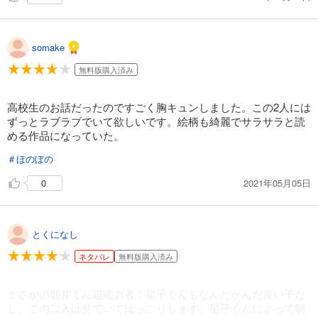
最初に書いたようにエロ描写はほとんどなく、
実にソフトなBLでしたが、良かったです♪
somake
無料版購入済み
高校生のお話だったのですごく胸キュンしました。この2人には
ずっとラブラブでいて欲しいです。絵柄も綺麗でサラサラと読
める作品になっていた。
＃ほのぼの
2021年05月05日
0
とくになし
ネタバレ
無料版購入済み
まさかの朝井くん超能力者！星子くんもなんだかんだ良い子だ
し、この二人は見ていてほっこりします。星子くんによって朝