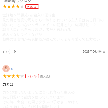
ブクログ
Posted by
ネタバレ
世話焼き問題児×超箱入り優等生
見た目と態度で周りから一線引かれている主人公はある日口の
聞いたことのないクラスメイトの朝井と共に瞬間移動！？
朝井の口から自分は超能力者だと言われる
絡みがないライトな作品
朝井の無表情から表情筋が緩んでいく姿が可愛くて仕方ない
2023年06月04日
0
pi
ネタバレ
購入済み
力とは
力を発揮しないよう父に言われ育った主人公。
ある日驚いて能力を使ってしまいます。
その時に出会った同じクラスの子がきっかけで
力を制御するよう特訓を開始します。