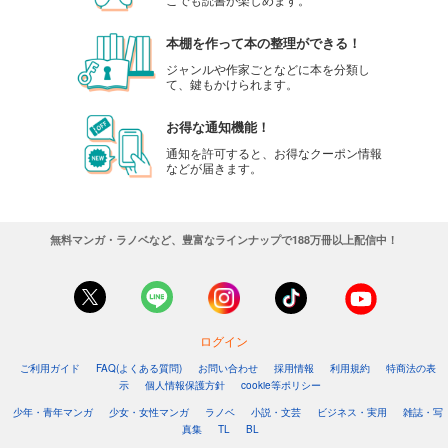
本棚を作って本の整理ができる！
ジャンルや作家ごとなどに本を分類し
て、鍵もかけられます。
お得な通知機能！
通知を許可すると、お得なクーポン情報
などが届きます。
無料マンガ・ラノベなど、豊富なラインナップで188万冊以上配信中！
ログイン
ご利用ガイド
FAQ(よくある質問)
お問い合わせ
採用情報
利用規約
特商法の表
示
個人情報保護方針
cookie等ポリシー
少年・青年マンガ
少女・女性マンガ
ラノベ
小説・文芸
ビジネス・実用
雑誌・写
真集
TL
BL