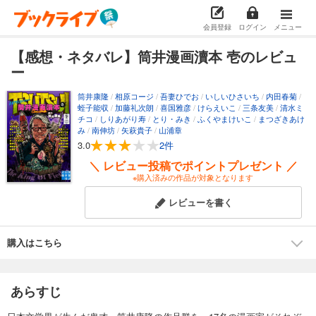
会員登録
ログイン
メニュー
【感想・ネタバレ】筒井漫画瀆本 壱のレビュ
ー
筒井康隆
/
相原コージ
/
吾妻ひでお
/
いしいひさいち
/
内田春菊
/
蛭子能収
/
加藤礼次朗
/
喜国雅彦
/
けらえいこ
/
三条友美
/
清水ミ
チコ
/
しりあがり寿
/
とり・みき
/
ふくやまけいこ
/
まつざきあけ
み
/
南伸坊
/
矢萩貴子
/
山浦章
3.0
2件
＼ レビュー投稿でポイントプレゼント ／
※購入済みの作品が対象となります
レビューを書く
購入はこちら
あらすじ