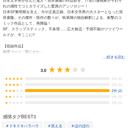
日本文学界が生んだ鬼才・筒井康隆の作品群を、17名の漫画家がそれぞ
れの感性でコミカライズした驚異のアンソロジー！
日本SF黎明期を支え、今や正真正銘、日本文学界の大スターとなった筒
井康隆。その傑作・怪作の数々が、執筆陣の独自解釈による、衝撃のコ
ミック作品として、再降臨！
SF、スラップスティック、不条理……広大無辺・予測不能のツツイワー
ルドが、今ここに!!
【収録作品】
相原コージ「死にかた」
...続きを読む
吾妻ひでお「池猫」
いしいひさいち「大富豪刑事」
内田春菊「ムロジェクに感謝」
3.0
蛭子能収「傷ついたのは誰の心」
0件 (0)
加藤礼次朗「TROUBLE」
0件 (0)
喜国雅彦「鏡と薬と正義と女」
2件 (2)
けらえいこ「妻四態」
0件 (0)
三条友美「亭主調理法」
0件 (0)
清水ミチコ「傾斜」
しりあがり寿「樹木 法廷に立つ」
とり・みき「我が良き狼」
感情タグBEST3
ふくやまけいこ「かいじゅうゴミイ」
＃ドキドキハラハラ
＃笑える
＃ほのぼの
まつざきあけみ「イチゴの日」