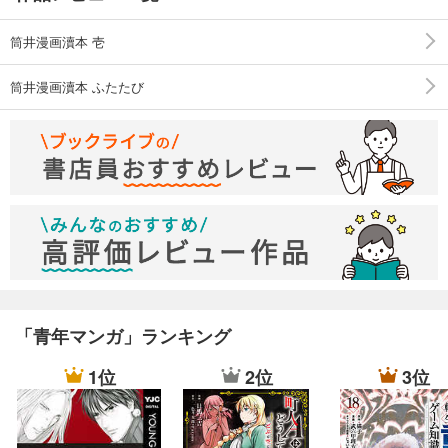
の日』、 南伸坊『禁花』、矢萩貴子『セクション』、 山浦章
『星は生きている』。
筒井漫画瀆本 壱
巻末に筒井康隆自身による漫画化作品『アフリカの血』を収
筒井漫画瀆本 ふたたび
録。これは『筒井康隆全漫画』にも収録されていた。
本体価格780円
★★★
「青年マンガ」ランキング
1位
2位
3位