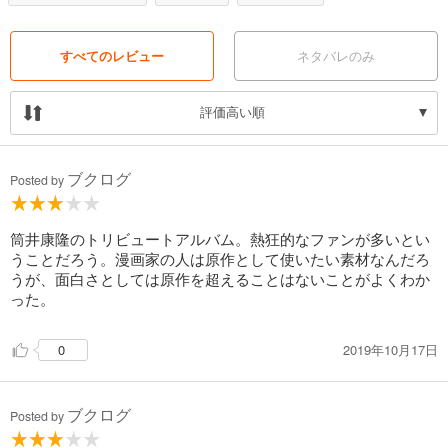
南伸坊「禁花」
矢萩貴子「セクション」
山浦章「星は生きている」
すべてのレビュー
ネタバレのみ
さらに巻末には、原作者である筒井自身が執筆した短編漫画「アフリカ
評価高い順
の血」も特別収録!!
ブクログ
Posted by
筒井康隆のトリビュートアルバム。熱狂的なファンが多いとい
うことだろう。漫画家の人は原作として使いたい素材なんだろ
うが、面白さとしては原作を超えることはないことがよくわか
った。
2019年10月17日
0
ブクログ
Posted by