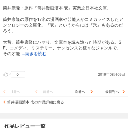
筒井康隆・原作『筒井漫画瀆本 壱』実業之日本社文庫。
筒井康隆の原作を17名の漫画家や芸能人がコミカライズしたア
ンソロジーの文庫化。『壱』というからには『弐』もあるのだ
ろう。
大昔、筒井康隆にハマり、文庫本を読み漁った時期がある。S
F、コメディ、ミステリー、ナンセンスと様々なジャンルで、
その才能
...続きを読む
を発揮した筒井康隆の作品を漫画化するとどうなるのか……か
つて、筒井康隆が自らの作品を漫画化した『筒井康隆全漫画』
2019年08月09日
0
も読んだが、漫画家により解釈や表現の仕方に特徴があり、興
味深い。
1巻へ
前巻へ
次巻へ
最新刊へ
収録作品は、内田春菊『ムロジェクに感謝』、相原コージ『死
にかた』、吾妻ひでお『池猫』、 いしいひさいち『大富豪刑
筒井漫画瀆本 壱の作品詳細に戻る
事』、 蛭子能収『傷ついたのは誰の心』、加藤礼次朗『TROU
BLE』、喜国雅彦『鏡と薬と正義と女』、けらえいこ『妻四
態』、 三条友美『亭主調理法』、清水ミチコ『傾斜』、 しりあ
がり寿『樹木 法廷に立つ』、 とり・みき『我が良き狼』、 ふ
作品レビュー一覧
くやまけいこ『かいじゅうゴミイ』、 まつざきあけみ『イチゴ