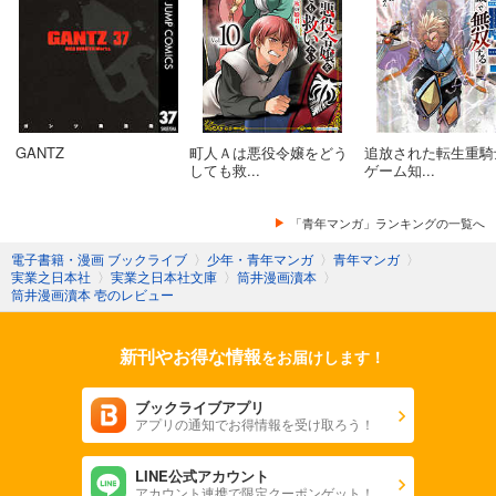
GANTZ
町人Ａは悪役令嬢をどう
追放された転生重騎
しても救...
ゲーム知...
「青年マンガ」ランキングの一覧へ
電子書籍・漫画 ブックライブ
〉
少年・青年マンガ
〉
青年マンガ
〉
実業之日本社
〉
実業之日本社文庫
〉
筒井漫画瀆本
〉
筒井漫画瀆本 壱のレビュー
新刊やお得な情報
をお届けします！
ブックライブアプリ
アプリの通知でお得情報を受け取ろう！
LINE公式アカウント
アカウント連携で限定クーポンゲット！