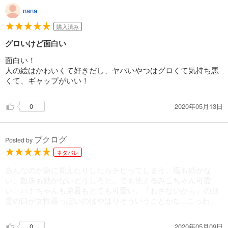
nana
購入済み
グロいけど面白い
面白い！
人の絵はかわいくて好きだし、ヤバいやつはグロくて気持ち悪
くて、ギャップがいい！
2020年05月13日
0
ブクログ
Posted by
ネタバレ
あんなのが急に見えたりしたらチビってしまう。塩も効かな
い、数珠も効かないどうしろと。でも怯えるみこちゃん可愛
い。ハナちゃんも弟君もとても可愛い。「わさないから」の幽
霊の口が女性器っぽいのはやはりそういうことかな...こっわ。
2020年05月09日
0