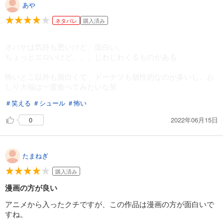
あや
ネタバレ
購入済み
オバケは気持ち悪いけど、面白い。
ちょっとエロいけど、、、じわじわくるものがある
怖いとこ以外も面白くて、ドーナツも個性的なのが多いし、お
しり大福は一度食べてみたいな笑
＃笑える
＃シュール
＃怖い
2022年06月15日
0
たまねぎ
購入済み
漫画の方が良い
アニメから入ったクチですが、この作品は漫画の方が面白いで
すね。