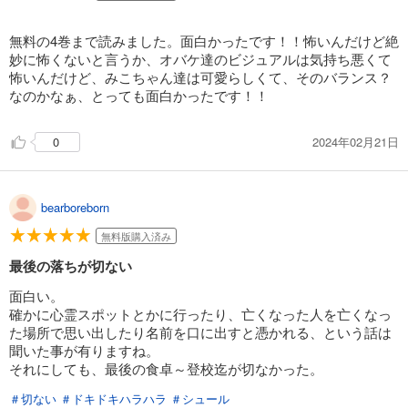
無料の4巻まで読みました。面白かったです！！怖いんだけど絶
妙に怖くないと言うか、オバケ達のビジュアルは気持ち悪くて
怖いんだけど、みこちゃん達は可愛らしくて、そのバランス？
なのかなぁ、とっても面白かったです！！
2024年02月21日
0
bearboreborn
無料版購入済み
最後の落ちが切ない
面白い。
確かに心霊スポットとかに行ったり、亡くなった人を亡くなっ
た場所で思い出したり名前を口に出すと憑かれる、という話は
聞いた事が有りますね。
それにしても、最後の食卓～登校迄が切なかった。
＃切ない
＃ドキドキハラハラ
＃シュール