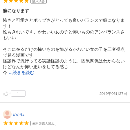
購入済み
癖になります
怖さと可愛さとポップさがとっても良いバランスで癖になりま
す！
絵もきれいです、かわいい女の子と怖いもののアンバランスさ
もいい
そこに在るだけの怖いものを怖がるかわいい女の子を三者視点
で見る漫画です
怪談界で流行ってる実話怪談のように、因果関係はわからない
けどなんか怖い思いをしてる感じ
今
...続きを読む
後は怖いものたちが在るだけですむのかどうかがこの先のお話
のポイントかなと思います
2019年06月27日
1
めがね
無料版購入済み