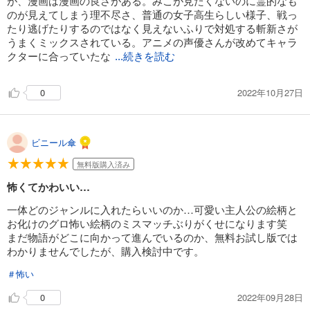
が、漫画は漫画の良さがある。みこが見たくないのに霊的なも
のが見えてしまう理不尽さ、普通の女子高生らしい様子、戦っ
たり逃げたりするのではなく見えないふりで対処する斬新さが
うまくミックスされている。アニメの声優さんが改めてキャラ
クターに合っていたな
...続きを読む
と漫画を読んで再認識。
2022年10月27日
0
ビニール傘
無料版購入済み
怖くてかわいい…
一体どのジャンルに入れたらいいのか…可愛い主人公の絵柄と
お化けのグロ怖い絵柄のミスマッチぶりがくせになります笑
まだ物語がどこに向かって進んでいるのか、無料お試し版では
わかりませんでしたが、購入検討中です。
＃怖い
2022年09月28日
0