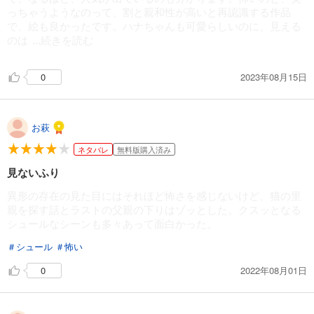
っちゃうようなのって、割と親和性が高いと再認識する作品
で、絵も良かったです。ハナちゃんも可愛らしいのに、見える
のは
...続きを読む
かなり禍々しいですし。
2023年08月15日
0
お萩
ネタバレ
無料版購入済み
見ないふり
異形の存在の見た目にはそれほど怖さを感じないけど、猫の里
親を探す話とラストの父親の下りはゾッとした。クスッとなる
シュールなシーンも多々あって面白かった。
＃シュール
＃怖い
2022年08月01日
0