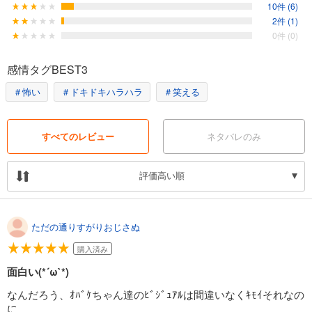
2021年10月からはアニメも放送。
10件 (6)
「次にくるマンガ大賞」「ニコニコ漫画年間ランキング」「全国書店
2件 (1)
員が選んだおすすめコミック」「みんなが選ぶTSUTAYAコミック大
0件 (0)
賞」など数々の場で話題になった、まったく新しい"化物フルシカト
コメディ"です！
感情タグBEST3
＃怖い
＃ドキドキハラハラ
＃笑える
すべてのレビュー
ネタバレのみ
評価高い順
ただの通りすがりおじさぬ
購入済み
面白い(*´ω`*)
なんだろう、ｵﾊﾞｹちゃん達のﾋﾞｼﾞｭｱﾙは間違いなくｷﾓｲそれなの
に