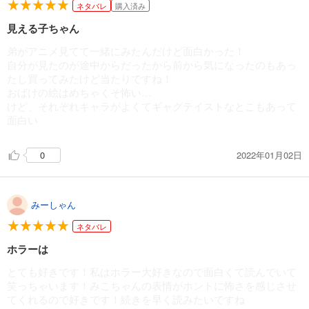
ネタバレ
購入済み
見える子ちゃん
弟がアニメ見てて一緒にみたんだけど面白かった！
自分が見たのが途中からだったから前から気になったのもあっ
たし買ってみたけど当たりですね！
おばけの絵はめちゃくそ怖い…
けど、それぞれキャラがよくてギャグテイストなとこもあって
面白い
2022年01月02日
0
みーしゃん
ネタバレ
ホラーは
とても好きです！私はホラー大好きなので面白くて読んでいて
笑っちゃいます！みこちゃんの表情がホントに怖さを感じさせ
てくれるので好きです！続きを早く読みたいですね