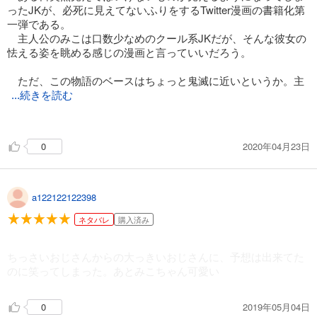
ったJKが、必死に見えてないふりをするTwitter漫画の書籍化第
一弾である。
主人公のみこは口数少なめのクール系JKだが、そんな彼女の
怯える姿を眺める感じの漫画と言っていいだろう。
ただ、この物語のベースはちょっと鬼滅に近いというか。主
...続きを読む
人公の人の好さが軸になっていて、彼女はクリーチャー的な幽
霊たちに怯えながらも、正しい振る舞いをやめない。
2020年04月23日
0
友人のハナに憑りつく幽霊をどうにか剥がせないか工夫した
りする様は、そうした彼女の人の好さをよく表しているエピソ
ードだろう。
また、捨て猫の譲り先を霊で判断したり、家に現れた××への
a122122122398
無言のメッセージを送るなど、彼女なりにできることをしてい
る感じは好ましく見える。
ネタバレ
購入済み
物語本体を見ても、クリーチャー的な幽霊・妖怪のデザイン
ちっさいおじさんからの大っきいおじさんに、予想は出来てた
の上手さや、物語の切り口の豊富さ、物語運びの巧みさなどバ
のに笑ってしまった。あとみこちゃん可愛い
ズるのも納得の良作である。
喫茶店で見かけたイケメンについてるヤベー女霊（生霊？）
の振る舞いのコミカルさや、最後に収録された自宅での一幕の
2019年05月04日
0