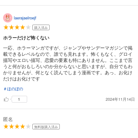
エモさなど、怖いだけでなく色々な感情を揺さぶられるのもま
た魅力的。
幽霊一人一人（一匹一匹？）も個性があって、色々とその性
laerajaelroejf
質が読者が勝手に想像できる楽しみもある。
購入済み
総じて魅力に溢れた作品である。文句なしに星五つで評価し
ホラーだけど怖くない
たい。
一応、ホラーマンガですが、ジャンプやサンデーマガジンで掲
載できるレベルなので、誰でも見れます。怖くもなく、グロイ
描写やエロい描写、恋愛の要素も特にありません。ここまで言
うと何がおもしろいのか分からないと思いますが、自分でもわ
かりませんが、何となく読んでしまう漫画です。あっ、お化け
だけはお化けです
＃ほのぼの
2024年11月14日
1
匿名
無料版購入済み