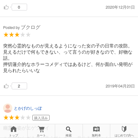
2020年12月01日
0
ブクログ
Posted by
突然心霊的なものが見えるようになった女の子の日常の攻防。
見えるだけで何もできない、って言うのが好きなので、好物な
話。
押切蓮介的なホラーコメディではあるけど、何か面白い発明が
見られたらいいな
2019年04月23日
2
とかげのしっぽ
購入済み
幽霊の姿がエゲツナイ
トップ
カート
検索
無料本
はじめての方へ
この世ならざる者が見えてしまう、見える子ちゃん。