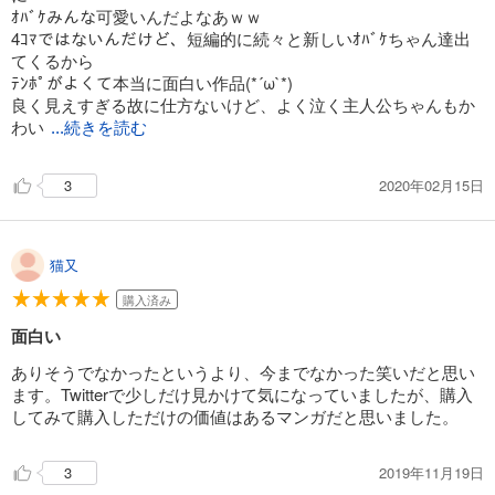
ｵﾊﾞｹみんな可愛いんだよなあｗｗ
4ｺﾏではないんだけど、短編的に続々と新しいｵﾊﾞｹちゃん達出
てくるから
ﾃﾝﾎﾟがよくて本当に面白い作品(*´ω`*)
良く見えすぎる故に仕方ないけど、よく泣く主人公ちゃんもか
わい
...続きを読む
いｗ
2020年02月15日
3
猫又
購入済み
面白い
ありそうでなかったというより、今までなかった笑いだと思い
ます。Twitterで少しだけ見かけて気になっていましたが、購入
してみて購入しただけの価値はあるマンガだと思いました。
2019年11月19日
3