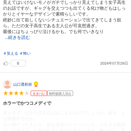
見えてはいけないモノがガチでしっかり見えてしまう女子高生
のお話ですが、ギャグを交えつつも出てくる化け物どもはしっ
かりとイヤーなデザインで素晴らしいです。
絶妙に出て欲しくないシチュエーションで出てきてしまう奴
ら。ただの女子高生である主人公が可哀想過ぎ。
最後にはちょっぴり泣けるかも。でも何でいきなり
...続きを読む
見えちゃうようになったのか、とかこんなに化け物が闊歩して
＃笑える
＃怖い
いる町その物がヤバイのでは...と感じます。
これからそういうのも分かってくるのかな。
2024年07月29日
0
山口透析鉄
ネタバレ
無料版購入済み
ホラーでかつコメディで
見える子、だから主人公はみこさんなのでしょうか。巫女、と
も関係するのか。
占い師だった人とか、妙な名前のスイーツとか、小ネタも軽妙
で、なるほど、人気が出ているのも分かります。怖いのと、笑