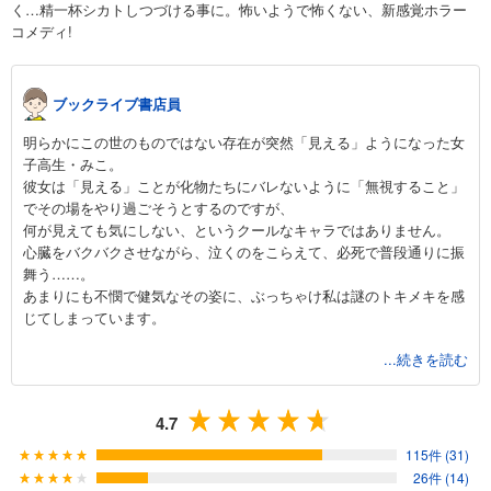
く…精一杯シカトしつづける事に。怖いようで怖くない、新感覚ホラー
コメディ!
ブックライブ書店員
明らかにこの世のものではない存在が突然「見える」ようになった女
子高生・みこ。
彼女は「見える」ことが化物たちにバレないように「無視すること」
でその場をやり過ごそうとするのですが、
何が見えても気にしない、というクールなキャラではありません。
心臓をバクバクさせながら、泣くのをこらえて、必死で普段通りに振
舞う……。
あまりにも不憫で健気なその姿に、ぶっちゃけ私は謎のトキメキを感
じてしまっています。
...続きを読む
そして化物たちのビジュアルや言動がしっかり恐ろしいのも当作品の
見どころ。
おぞましい化物と可愛い女の子キャラクターたちとの異様なコントラ
4.7
ストは、クセになること間違いなし！
115件 (31)
Twitterに1話目が投稿されてからバズりにバズって2週間で連載決定、
26件 (14)