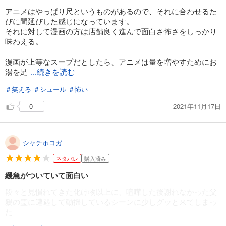
アニメはやっぱり尺というものがあるので、それに合わせるた
びに間延びした感じになっています。
それに対して漫画の方は店舗良く進んで面白さ怖さをしっかり
味わえる。
漫画が上等なスープだとしたら、アニメは量を増やすためにお
湯を足
...続きを読む
して薄めた感じかな。
＃笑える
＃シュール
＃怖い
2021年11月17日
0
シャチホコガ
ネタバレ
購入済み
緩急がついていて面白い
段々と見慣れてきた化け物以上に、喧嘩した後謝れなかった父
親の霊に遭遇して動揺しているシーンに少しグッと来てしまっ
た