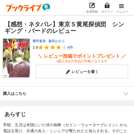
会員登録
ログイン
メニュー
【感想・ネタバレ】東京Ｓ黄尾探偵団 シン
ギング・バードのレビュー
響野夏菜
/
藤馬かおり
3.8
4件
＼ レビュー投稿でポイントプレゼント ／
※購入済みの作品が対象となります
レビューを書く
購入はこちら
あらすじ
早朝、五月は米国にいた頃の相棒（セイン・ウォーターグレイン）から
電話を受け、共通の友人・シンシアが撃たれたと知らされる。そのこと