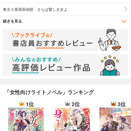
東京Ｓ黄尾探偵団 さらば愛しき女よ
続きを見る
東京Ｓ黄尾探偵団 羊たちの祭壇
東京Ｓ黄尾探偵団 竹林温泉殺人事件
東京Ｓ黄尾探偵団 時計台の首縊りの鐘
東京Ｓ黄尾探偵団 魔都に鳴く龍
東京Ｓ黄尾探偵団 君にささげる花束
東京Ｓ黄尾探偵団 Ｓの葬列
「女性向けライトノベル」ランキング
東京Ｓ黄尾探偵団 俺たちは天使じゃない
1位
2位
3位
東京Ｓ黄尾探偵団 ローマの厄日
東京Ｓ黄尾探偵団 宝島へようこそ