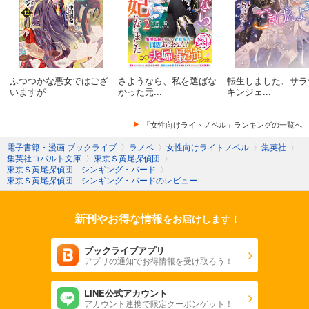
東京Ｓ黄尾探偵団 シンギング・バード
東京Ｓ黄尾探偵団 奥様は魔女!?
ふつつかな悪女ではござ
さようなら、私を選ばな
転生しました、サラ
東京Ｓ黄尾探偵団 保健室とマシンガン
いますが
かった元...
キンジェ...
東京Ｓ黄尾探偵団 嵐の歌を聴け
「女性向けライトノベル」ランキングの一覧へ
電子書籍・漫画 ブックライブ
〉
ラノベ
〉
女性向けライトノベル
〉
集英社
〉
東京Ｓ黄尾探偵団 その女、凶暴につき
集英社コバルト文庫
〉
東京Ｓ黄尾探偵団
〉
東京Ｓ黄尾探偵団 シンギング・バード
〉
東京Ｓ黄尾探偵団 八月の雨
東京Ｓ黄尾探偵団 シンギング・バードのレビュー
東京Ｓ黄尾探偵団 Ｕの烙印
新刊やお得な情報
をお届けします！
東京Ｓ黄尾探偵団 もっとも危険なゲーム
ブックライブアプリ
アプリの通知でお得情報を受け取ろう！
東京Ｓ黄尾探偵団 バカップルがいっぱい
LINE公式アカウント
東京Ｓ黄尾探偵団 雨の海に眠れ
アカウント連携で限定クーポンゲット！