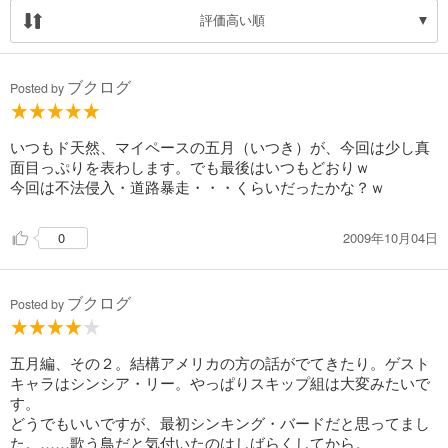
評価高い順
ブクログ
Posted by
いつもド天然、マイペースの五月（いつき）が、今回は少し真
面目っぷりを表わします。でも最後はいつもどおりｗ
今回は不法侵入・道路暴走・・・くらいだったかな？ｗ
2009年10月04日
0
ブクログ
Posted by
五月編、その２。結構アメリカの方の話がでてきたり。ゲスト
キャラはシンシア・リー。やっぱりスキップ組は大変みたいで
す。
どうでもいいですが、最初シンキング・バードだと思ってまし
た。……歌う鳥だと気付いたのはしばらくしてから。