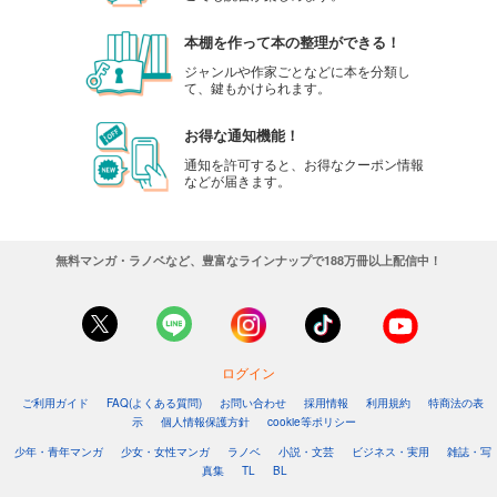
本棚を作って本の整理ができる！
ジャンルや作家ごとなどに本を分類し
て、鍵もかけられます。
お得な通知機能！
通知を許可すると、お得なクーポン情報
などが届きます。
無料マンガ・ラノベなど、豊富なラインナップで188万冊以上配信中！
ログイン
ご利用ガイド
FAQ(よくある質問)
お問い合わせ
採用情報
利用規約
特商法の表
示
個人情報保護方針
cookie等ポリシー
少年・青年マンガ
少女・女性マンガ
ラノベ
小説・文芸
ビジネス・実用
雑誌・写
真集
TL
BL