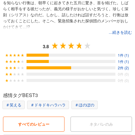
を知らない行衡は、朝早くに起きてきた五月に驚き、首を傾げた。しば
らく相手をする彼だったが、義兄の様子がおかしいと気づく。珍しく深
刻（シリアス）なのだ。しかし、話したければ話すだろうと、行衡は放
っておくことにした。そこへ、緊急招集された探偵団のメンバーがおし
かけてきて…!?
...続きを読む
3.8
1件 (1)
1件 (1)
2件 (2)
0件 (0)
0件 (0)
感情タグBEST3
＃笑える
＃ドキドキハラハラ
＃ほのぼの
すべてのレビュー
ネタバレのみ