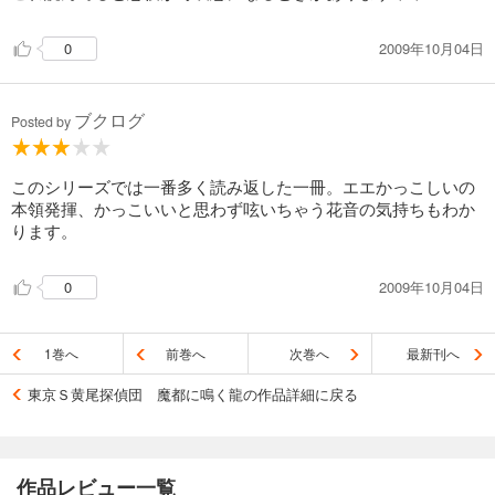
2009年10月04日
0
ブクログ
Posted by
このシリーズでは一番多く読み返した一冊。エエかっこしいの
本領発揮、かっこいいと思わず呟いちゃう花音の気持ちもわか
ります。
2009年10月04日
0
1巻へ
前巻へ
次巻へ
最新刊へ
東京Ｓ黄尾探偵団 魔都に鳴く龍の作品詳細に戻る
作品レビュー一覧