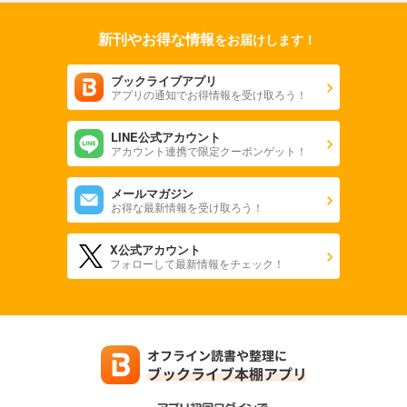
東京Ｓ黄尾探偵団 八月の雨
新刊やお得な情報
をお届けします！
東京Ｓ黄尾探偵団 Ｕの烙印
ブックライブアプリ
東京Ｓ黄尾探偵団 もっとも危険なゲーム
アプリの通知でお得情報を受け取ろう！
東京Ｓ黄尾探偵団 バカップルがいっぱい
LINE公式アカウント
アカウント連携で限定クーポンゲット！
東京Ｓ黄尾探偵団 雨の海に眠れ
メールマガジン
東京Ｓ黄尾探偵団 Ｓ黄尾、解散!?
お得な最新情報を受け取ろう！
東京Ｓ黄尾探偵団 史上最大の作戦（前編）
X公式アカウント
フォローして最新情報をチェック！
東京Ｓ黄尾探偵団 史上最大の作戦（後編）
東京Ｓ黄尾探偵団 奥様は魔女!? リターンズ
【電子オリジナル】東京Ｓ黄尾探偵団 しましま日和