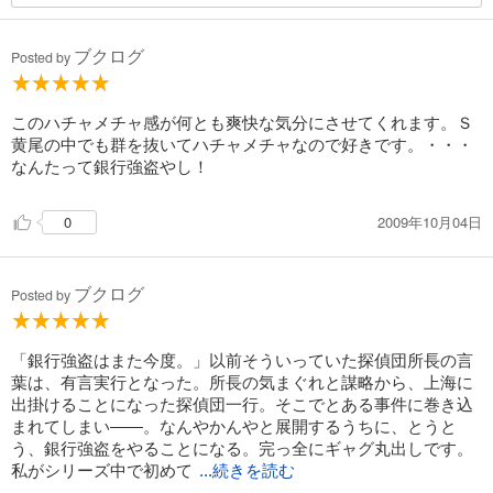
ブクログ
Posted by
このハチャメチャ感が何とも爽快な気分にさせてくれます。Ｓ
黄尾の中でも群を抜いてハチャメチャなので好きです。・・・
なんたって銀行強盗やし！
2009年10月04日
0
ブクログ
Posted by
「銀行強盗はまた今度。」以前そういっていた探偵団所長の言
葉は、有言実行となった。所長の気まぐれと謀略から、上海に
出掛けることになった探偵団一行。そこでとある事件に巻き込
まれてしまい――。なんやかんやと展開するうちに、とうと
う、銀行強盗をやることになる。完っ全にギャグ丸出しです。
私がシリーズ中で初めて
...続きを読む