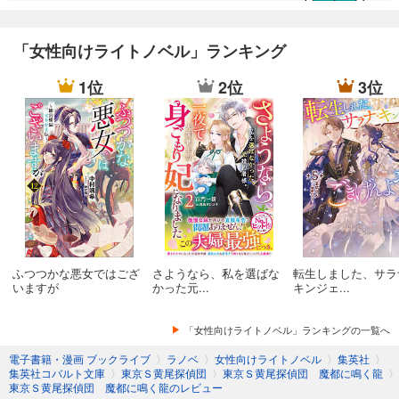
東京Ｓ黄尾探偵団 Ｓの葬列
「女性向けライトノベル」ランキング
東京Ｓ黄尾探偵団 俺たちは天使じゃない
1位
2位
3位
東京Ｓ黄尾探偵団 ローマの厄日
東京Ｓ黄尾探偵団 宝島へようこそ
東京Ｓ黄尾探偵団 シンギング・バード
東京Ｓ黄尾探偵団 奥様は魔女!?
ふつつかな悪女ではござ
さようなら、私を選ばな
転生しました、サラ
東京Ｓ黄尾探偵団 保健室とマシンガン
いますが
かった元...
キンジェ...
東京Ｓ黄尾探偵団 嵐の歌を聴け
「女性向けライトノベル」ランキングの一覧へ
電子書籍・漫画 ブックライブ
〉
ラノベ
〉
女性向けライトノベル
〉
集英社
〉
東京Ｓ黄尾探偵団 その女、凶暴につき
集英社コバルト文庫
〉
東京Ｓ黄尾探偵団
〉
東京Ｓ黄尾探偵団 魔都に鳴く龍
〉
東京Ｓ黄尾探偵団 魔都に鳴く龍のレビュー