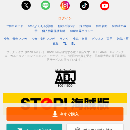
ログイン
ご利用ガイド
FAQ(よくある質問)
お問い合わせ
採用情報
利用規約
特商法の表
示
個人情報保護方針
cookie等ポリシー
少年・青年マンガ
少女・女性マンガ
ラノベ
小説・文芸
ビジネス・実用
雑誌・写
真集
TL
BL
ブックライブ（BookLive!）は、BookLiveが運営する電子書店です。TOPPANホールディング
ス、カルチュア・コンビニエンス・クラブ、テレビ朝日の出資を受け、日本最大級の電子書籍配
信サービスを行っています。
今すぐ購入