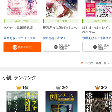
小説・文芸
小説・文芸
小説・文芸
あやかし鬼嫁婚姻譚
後宮悪女は逃げ出したい
はじまりはクレイジ
れイケ...
朧月あき
セカイメグル
朧月あき
宵マチ
森田あひる
冴島ユカ
試し読み
試し読み
無料で読む
増量中
増量中
「小説」無料一覧へ
小説 ランキング
1位
2位
3位