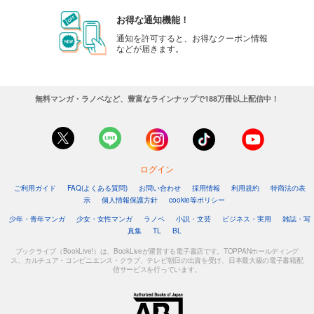
お得な通知機能！
通知を許可すると、お得なクーポン情報
などが届きます。
無料マンガ・ラノベなど、豊富なラインナップで188万冊以上配信中！
ログイン
ご利用ガイド
FAQ(よくある質問)
お問い合わせ
採用情報
利用規約
特商法の表
示
個人情報保護方針
cookie等ポリシー
少年・青年マンガ
少女・女性マンガ
ラノベ
小説・文芸
ビジネス・実用
雑誌・写
真集
TL
BL
ブックライブ（BookLive!）は、BookLiveが運営する電子書店です。TOPPANホールディング
ス、カルチュア・コンビニエンス・クラブ、テレビ朝日の出資を受け、日本最大級の電子書籍配
信サービスを行っています。