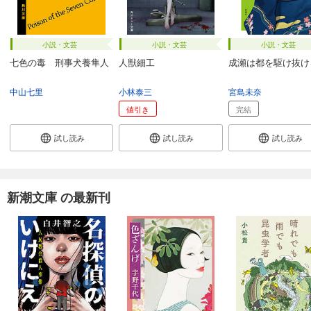
小説・文芸
小説・文芸
小説・文芸
七色の毒 刑事犬養隼人
人獣細工
成瀬は都を駆け抜け
中山七里
小林泰三
宮島未奈
値引き
完結
試し読み
試し読み
試し読み
新潮文庫 の最新刊