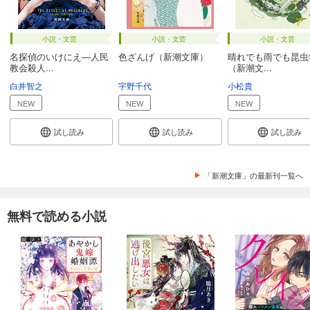
小説・文芸
小説・文芸
小説・文芸
名探偵のいけにえ―人民
色ざんげ（新潮文庫）
晴れでも雨でも昆虫
教会殺人...
（新潮文...
白井智之
宇野千代
小松貴
NEW
NEW
NEW
試し読み
試し読み
試し読み
「新潮文庫」の最新刊一覧へ
無料で読める小説