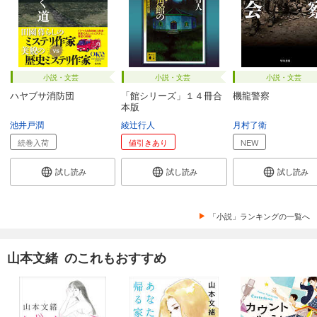
小説・文芸
小説・文芸
小説・文芸
ハヤブサ消防団
「館シリーズ」１４冊合
機龍警察
本版
池井戸潤
綾辻行人
月村了衛
続巻入荷
値引きあり
NEW
試し読み
試し読み
試し読み
「小説」ランキングの一覧へ
山本文緒 のこれもおすすめ