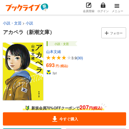
会員登録
ログイン
メニュー
小説・文芸
小説
アカペラ（新潮文庫）
フォロー
小説・文芸
山本文緒
3.9
(30)
693
円 (税込)
3
pt
207
新規会員70%OFFクーポンで
円(税込)
今すぐ購入