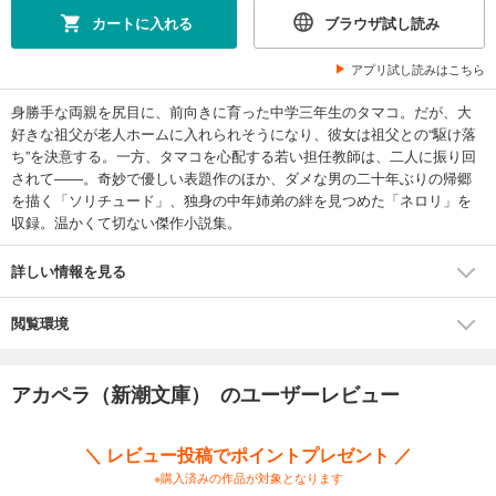
カートに入れる
ブラウザ試し読み
アプリ試し読みはこちら
身勝手な両親を尻目に、前向きに育った中学三年生のタマコ。だが、大
好きな祖父が老人ホームに入れられそうになり、彼女は祖父との“駆け落
ち”を決意する。一方、タマコを心配する若い担任教師は、二人に振り回
されて――。奇妙で優しい表題作のほか、ダメな男の二十年ぶりの帰郷
を描く「ソリチュード」、独身の中年姉弟の絆を見つめた「ネロリ」を
収録。温かくて切ない傑作小説集。
詳しい情報を見る
閲覧環境
アカペラ（新潮文庫） のユーザーレビュー
＼ レビュー投稿でポイントプレゼント ／
※購入済みの作品が対象となります