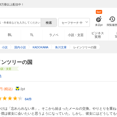
8万冊以上配信中！
Get!
セーフサーチ 中
来店pt
閲覧履
ビジネス
BL
TL
ラノベ
小説・文芸
実用
小説
国内小説
KADOKAWA
角川文庫
レインツリーの国
インツリーの国
小説・文芸
浩
円 (税込)
2
pt
64件
かけは「忘れられない本」。そこから始まったメールの交換。やりとりを重ね
、僕は彼女に会いたいと思うようになっていた。しかし、彼女にはどうしても