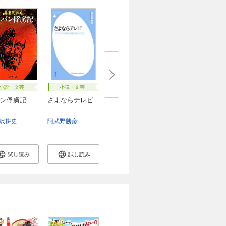
小説・文芸
小説・文芸
ン俘虜記
さよならテレビ
沢耕史
石朗
阿武野勝彦
試し読み
試し読み