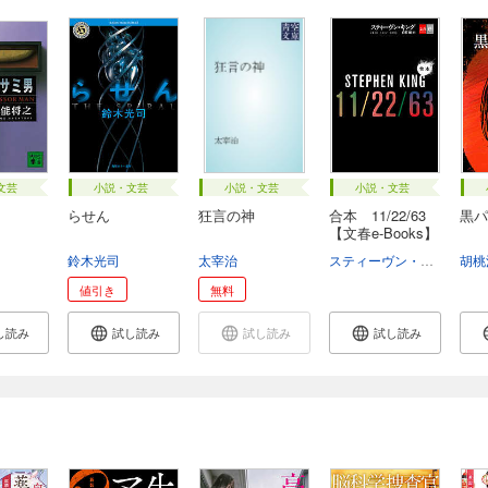
文芸
小説・文芸
小説・文芸
小説・文芸
らせん
狂言の神
合本 11/22/63
黒パ
【文春e-Books】
鈴木光司
太宰治
スティーヴン・キング
胡桃
白
値引き
無料
し読み
試し読み
試し読み
試し読み