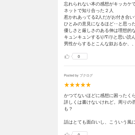
忘れられない本の感想がキッカケ
ネットで知り合った２人
惹かれあってる2人だがお付き合い
ひとみの意見になるほど‥と思っ
優しさと厳しさのある伸は理想的
キュンキュンする\(//∇//)\と思い読
男性からするとこんな奴おるか、
0
Posted by
ブクログ
かつてないほどに感想に困ったく
詳しくは書けないけれど。周りの
も？
話はとても面白いし、こういう風
0