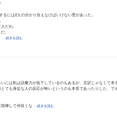
で
するには2人の分かり合えなけばいけない壁があった。
た
な人だわ。
んだ。
、
...続きを読む
らいには私は語彙力が低下しているのもあるが、言訳じゃなくて本
否とても身近な人の反応が怖いというのも本音であったりした、で
に喧嘩して仲良くな
...続きを読む