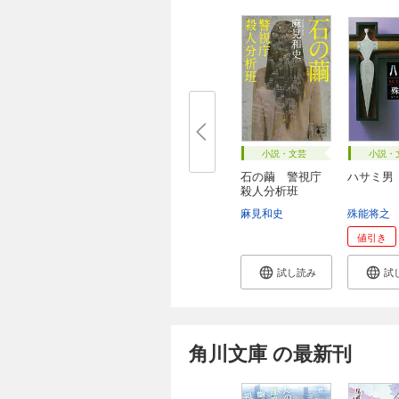
小説・文芸
小説・
石の繭 警視庁
ハサミ男
殺人分析班
麻見和史
殊能将之
値引き
試し読み
試
角川文庫 の最新刊