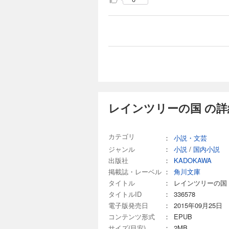
レインツリーの国 の詳
カテゴリ
：
小説・文芸
ジャンル
：
小説
/
国内小説
出版社
：
KADOKAWA
掲載誌・レーベル
：
角川文庫
タイトル
：
レインツリーの国
タイトルID
：
336578
電子版発売日
：
2015年09月25日
コンテンツ形式
：
EPUB
サイズ(目安)
：
2MB