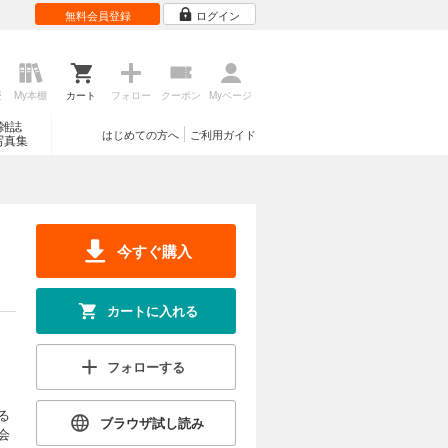
無料会員登録
ログイン
歴
My本棚
カート
フォロー
クーポン
Myページ
雑誌
はじめての方へ
ご利用ガイド
写真集
今すぐ購入
カートに入れる
フォローする
る
ブラウザ試し読み
会