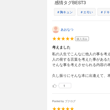
感情タグBEST3
＃胸キュン
＃エモい
＃ドキ
あおなつ
購入済み
考えました
私の人生でこんなに他人の事を考
人の発する言葉を考えた事がある
そんな事を考えさせられる内容の
久し振りにそんな本に出逢えて、
1
Posted by
ブクログ