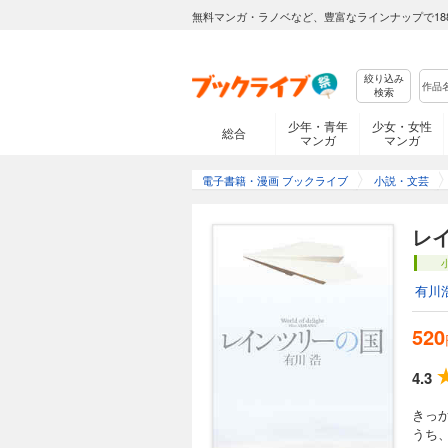
無料マンガ・ラノベなど、豊富なラインナップで18
絞り込み
検索
少年・青年
少女・女性
総合
マンガ
マンガ
電子書籍・漫画 ブックライブ
小説・文芸
レ
有川
520
4.3
きっ
うち