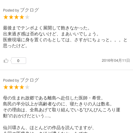
ブクログ
Posted by
最後までテンポよく展開して飽きなかった。
出来過ぎ感は否めないけど、まあいいでしょう。
医療現場に身を置くのもとしては、さすがにちょっと。。。と
思ったけど。
2016年04月11日
0
ブクログ
Posted by
母の生まれ故郷である離島へ赴任した医師・希世。
島民の半分以上が高齢者なのに、寝たきりの人は数名。
その理由は、全島あげて取り組んでいる”ぴんぴんころり運
動”のおかげだという…。
仙川環さん、ほとんどの作品を読んでますが、