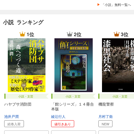
「小説」無料一覧へ
小説 ランキング
1位
2位
3位
小説・文芸
小説・文芸
小説・文芸
ハヤブサ消防団
「館シリーズ」１４冊合
機龍警察
本版
池井戸潤
綾辻行人
月村了衛
続巻入荷
値引きあり
NEW