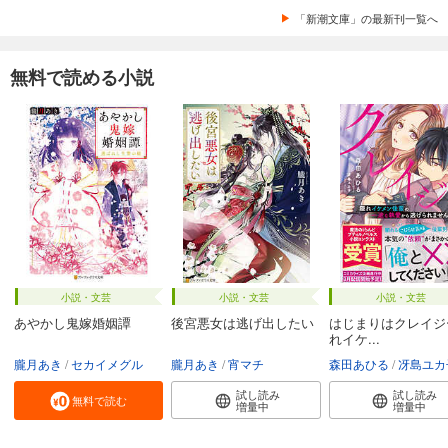
「新潮文庫」の最新刊一覧へ
無料で読める小説
小説・文芸
小説・文芸
小説・文芸
あやかし鬼嫁婚姻譚
後宮悪女は逃げ出したい
はじまりはクレイジ
れイケ...
朧月あき
セカイメグル
朧月あき
宵マチ
森田あひる
冴島ユカ
試し読み
試し読み
無料で読む
増量中
増量中