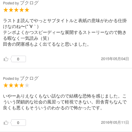
ブクログ
Posted by
ラストま読んでやっとサブタイトルと表紙の意味がわかる仕掛
けなのね〜(*´∀｀)
テンポよくかつスピーディーな展開するストーリーなので飽き
る暇なく一気読み（笑）
田舎の閉塞感もよく出てるなと思いました。
2015年05月04日
0
ブクログ
Posted by
いやーありえなくもない話なので結構な恐怖を感じました。こ
ういう閉鎖的な社会の風習って軽視できない。田舎育ちなんで
良くも悪くもそういうのわかるので怖かったです。
2016年05月11日
0