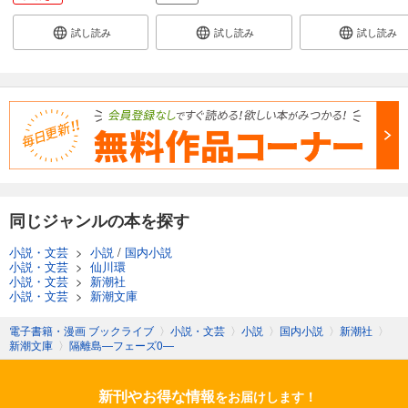
試し読み
試し読み
試し読み
同じジャンルの本を探す
小説・文芸
>
小説
/
国内小説
小説・文芸
>
仙川環
小説・文芸
>
新潮社
小説・文芸
>
新潮文庫
電子書籍・漫画 ブックライブ
〉
小説・文芸
〉
小説
〉
国内小説
〉
新潮社
〉
新潮文庫
〉
隔離島―フェーズ0―
新刊やお得な情報
をお届けします！