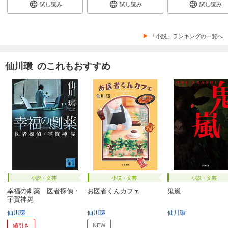
試し読み
試し読み
試し読み
「小説」ランキングの一覧へ
仙川環 のこれもおすすめ
小説・文芸
小説・文芸
小説・文芸
幸福の劇薬 医者探偵・
お医者くんカフェ
鬼嵐
宇賀神晃
仙川環
仙川環
仙川環
値引き
NEW