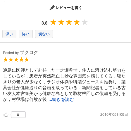
レビューを書く
3.8
深い
怖い
切ない
ブクログ
Posted by
通島に医師として赴任した一之瀬希世．住人に溶け込む努力を
しているが，患者が突然死亡し妙な雰囲気を感じてくる．寝た
きりの老人が少なく，ラジオ体操や特製ジュースを推奨し，製
薬会社が健康造りの音頭を取っている．新聞記者をしている古
い友人本宮春美から健康な島として取材根回しの依頼を受ける
が，村役場は何故か後
...続きを読む
2016年05月09日
0