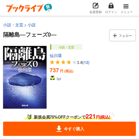
会員登録
ログイン
メニュー
小説・文芸
小説
隔離島―フェーズ0―
フォロー
小説・文芸
仙川環
3.8
(13)
737
円 (税込)
3
pt
221
新規会員70%OFFクーポンで
円(税込)
今すぐ購入