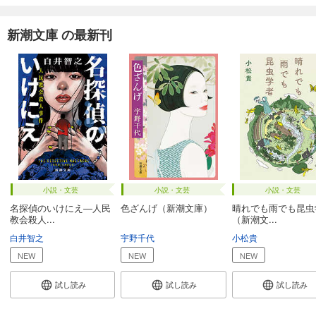
新潮文庫 の最新刊
小説・文芸
小説・文芸
小説・文芸
名探偵のいけにえ―人民
色ざんげ（新潮文庫）
晴れでも雨でも昆虫
教会殺人...
（新潮文...
白井智之
宇野千代
小松貴
NEW
NEW
NEW
試し読み
試し読み
試し読み