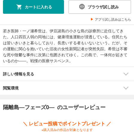
カートに入れる
ブラウザ試し読み
アプリ試し読みはこちら
若き医師・一ノ瀬希世は、伊豆諸島の小さな島の診療所に赴任してき
た。人口四百人弱の同地には、健康増進運動が浸透している。住民たち
は皆いきいきと暮らしており、長患いする者もいないという。だが、そ
の運動に関心を抱いていた旧友の女性新聞記者が突然失踪。希世は不審
な死や陰鬱な事件に次第に包囲されてゆく。この島で、一体何が起きて
いるのか――。戦慄の医療サスペンス。
詳しい情報を見る
閲覧環境
隔離島―フェーズ0― のユーザーレビュー
＼ レビュー投稿でポイントプレゼント ／
※購入済みの作品が対象となります