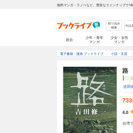
無料マンガ・ラノベなど、豊富なラインナップで18
絞り込み
検索
少年・青年
少女・女性
総合
マンガ
マンガ
電子書籍・漫画 ブックライブ
小説・文芸
路
吉田
733
4.0
台湾