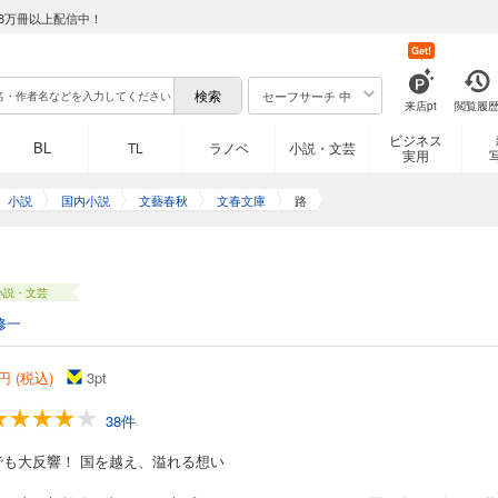
8万冊以上配信中！
Get!
セーフサーチ 中
来店pt
閲覧履
ビジネス
BL
TL
ラノベ
小説・文芸
実用
小説
国内小説
文藝春秋
文春文庫
路
小説・文芸
修一
円 (税込)
3
pt
38件
でも大反響！ 国を越え、溢れる想い