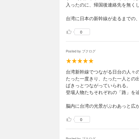
入ったのに、帰国後連絡先を無く
台湾に日本の新幹線が走るまでの
0
Posted by
ブクログ
台湾新幹線でつながる日台の人々
たった一度きり、たった一人との
ばきっとつながっていられる。
登場人物たちそれぞれの「路」を
脳内に台湾の光景がぶわあっと広
0
Posted by
ブクログ