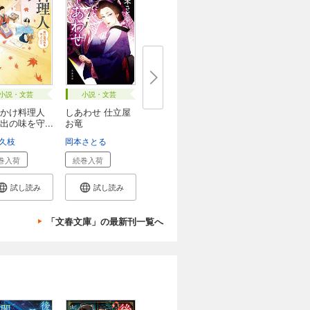
小説・文芸
小説・文芸
かけ料理人
しあわせ 仕立屋
出の味を守...
お竜
久枝
岡本さとる
巻入荷
続巻入荷
試し読み
試し読み
「文春文庫」の最新刊一覧へ