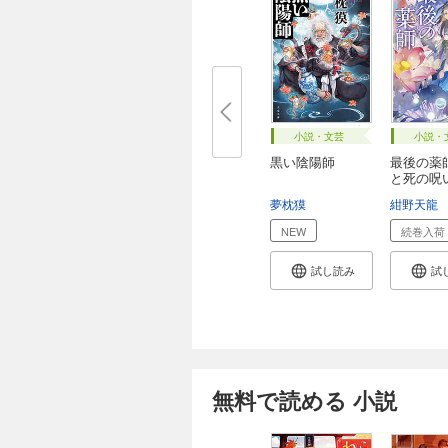
小説・文芸
小説・
黒い陰陽師
最後の薬
と死の呪
夢枕獏
紺野天龍
NEW
続巻入荷
試し読み
試
無料で読める 小説