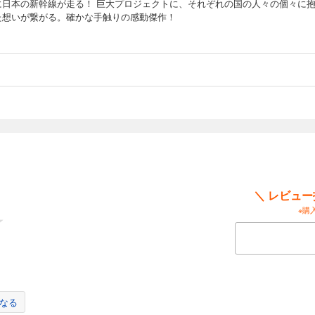
に日本の新幹線が走る！ 巨大プロジェクトに、それぞれの国の人々の個々に
た想いが繋がる。確かな手触りの感動傑作！
＼ レビュ
※購
なる