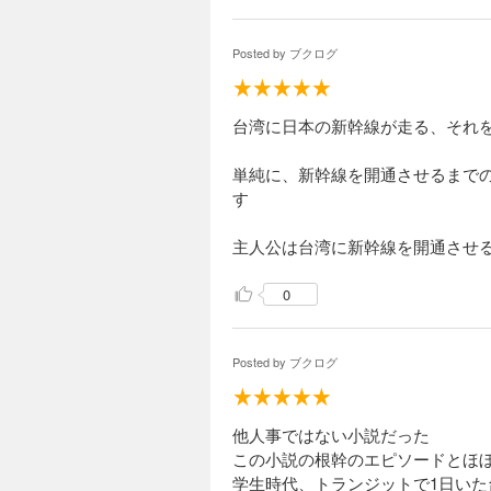
Posted by
ブクログ
台湾に日本の新幹線が走る、それ
単純に、新幹線を開通させるまで
す
主人公は台湾に新幹線を開通させ
0
Posted by
ブクログ
他人事ではない小説だった
この小説の根幹のエピソードとほ
学生時代、トランジットで1日い