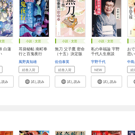
文芸
小説・文芸
小説・文芸
小説・文芸
師 白蓮
耳袋秘帖 南町奉
無刀 父子鷹 密命
私の幸福論 宇野
おで
い
行と百鬼夜行
（十五）決定版
千代人生座談
思い
風野真知雄
佐伯泰英
宇野千代
中島
続巻入荷
続巻入荷
NEW
続
し読み
試し読み
試し読み
試し読み