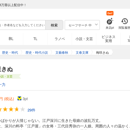
8万冊以上配信中！
Get!
セーフサーチ 中
来店pt
閲覧履
ビジネス
BL
TL
ラノベ
小説・文芸
実用
歴史・時代
歴史・時代小説
文藝春秋
文春文庫
梅咲きぬ
咲きぬ
小説・文芸
一力
円 (税込)
3
pt
29件
いばかりが人情じゃない。江戸深川に生きた母娘の波乱万丈。
は、深川の料亭「江戸屋」の女将・三代目秀弥の一人娘。周囲の人々の温かく