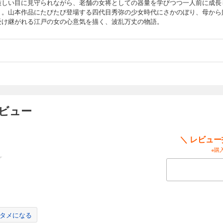
厳しい目に見守られながら、老舗の女将としての器量を学びつつ一人前に成長
く。山本作品にたびたび登場する四代目秀弥の少女時代にさかのぼり、母から
受け継がれる江戸の女の心意気を描く、波乱万丈の物語。
ビュー
＼ レビュ
※購
タメになる