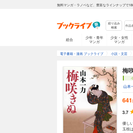
無料マンガ・ラノベなど、豊富なラインナップで18
絞り込み
検索
少年・青年
少女・女性
総合
マンガ
マンガ
電子書籍・漫画 ブックライブ
小説・文芸
梅
山本
641
3.7
優し
玉枝