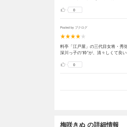
0
Posted by
ブクログ
料亭「江戸屋」の三代目女将・秀
深川っ子の“粋”が、清々しくて良
0
梅咲きぬ の詳細情報