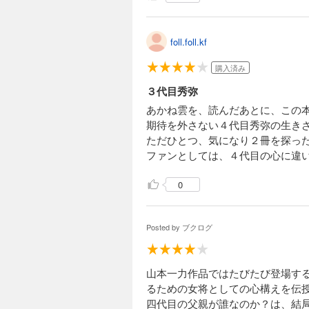
foll.foll.kf
購入済み
３代目秀弥
あかね雲を、読んだあとに、この
期待を外さない４代目秀弥の生き
ただひとつ、気になり２冊を探った
ファンとしては、４代目の心に違
0
Posted by
ブクログ
山本一力作品ではたびたび登場す
るための女将としての心構えを伝
四代目の父親が誰なのか？は、結局