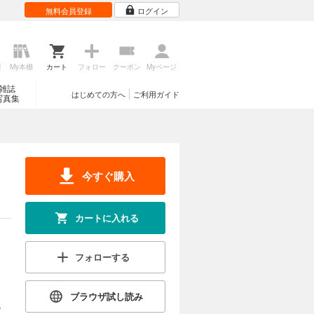
無料会員登録
ログイン
歴
My本棚
カート
フォロー
クーポン
Myページ
雑誌
はじめての方へ
ご利用ガイド
写真集
今すぐ購入
カートに入れる
フォローする
ブラウザ試し読み
、