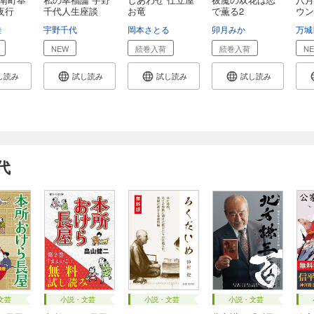
夜行
千代人生座談
お竜
で薫る2
ウン
雄
宇野千代
岡本さとる
卯月みか
万城
NEW
続巻入荷
続巻入荷
N
し読み
試し読み
試し読み
試し読み
代
文芸
小説・文芸
小説・文芸
小説・文芸