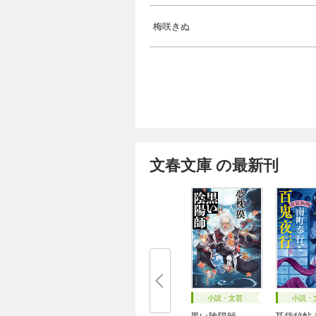
梅咲きぬ
文春文庫 の最新刊
小説・文芸
小説・
黒い陰陽師
耳袋秘帖