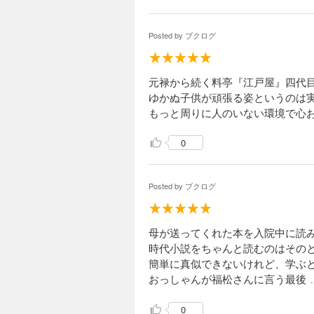
Posted by
ブクログ
元禄から続く料亭『江戸屋』四代
ゆかぬ子供が頑張る姿というのは
もっと周りに人のいない環境で心
0
Posted by
ブクログ
母が送ってくれた本を入院中に読
時代小説をちゃんと読むのはその
簡単に真似できないけれど、学ぶ
おっしゃんが福松さんに言う最後
0