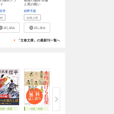
ド
と死の呪い
目学
紺野天龍
EW
続巻入荷
試し読み
試し読み
「文春文庫」の最新刊一覧へ
小説・文芸
小説・文芸