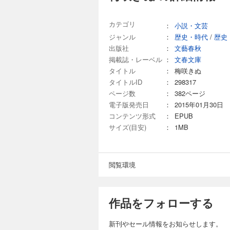
カテゴリ
：
小説・文芸
ジャンル
：
歴史・時代
/
歴史
出版社
：
文藝春秋
掲載誌・レーベル
：
文春文庫
タイトル
：
梅咲きぬ
タイトルID
：
298317
ページ数
：
382ページ
電子版発売日
：
2015年01月30日
コンテンツ形式
：
EPUB
サイズ(目安)
：
1MB
閲覧環境
作品をフォローする
新刊やセール情報をお知らせします。