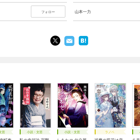
山本一力
フォロー
文芸
小説・文芸
小説・文芸
ラノベ
 南町奉
私の幸福論 宇野
しあわせ 仕立屋
祓魔の双花は恋
八月