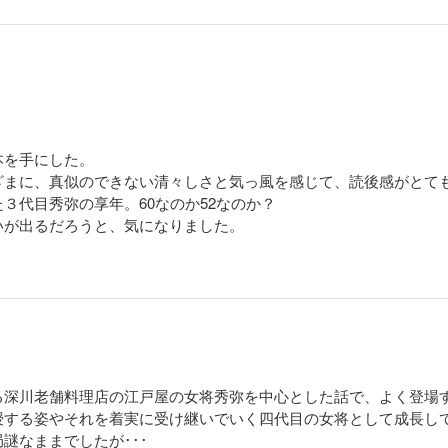
本を手にした。
ざまに、真似のできない清々しさと気っ風を感じて、読後感がとて
３代目秀弥の享年。60なのか52なのか？
いが出るだろうと、気になりました。
る深川老舗料理店の江戸屋の女将秀弥を中心とした話で、よく登場
授する姿やそれを着実に受け継いでいく四代目の女将として成長し
謎なままでしたが･･･