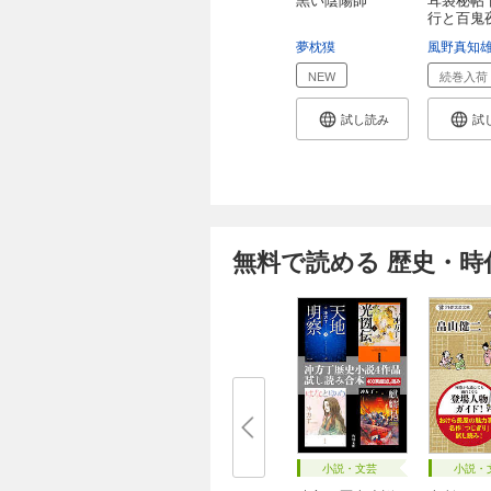
行と百鬼
夢枕獏
風野真知
NEW
続巻入荷
試し読み
試
無料で読める 歴史・時
小説・文芸
小説・