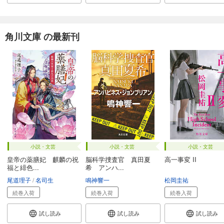
角川文庫 の最新刊
小説・文芸
小説・文芸
小説・文芸
皇帝の薬膳妃 麒麟の祝
脳科学捜査官 真田夏
高一事変 II
福と緋色...
希 アンハ...
尾道理子
名司生
鳴神響一
松岡圭祐
続巻入荷
続巻入荷
続巻入荷
試し読み
試し読み
試し読み