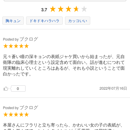
3.7
試し読み
あらすじを表示する
胸キュン
ドキドキハラハラ
カッコいい
千里眼 キネシクス・アイ 下
594
ブクログ
円 (税込)
Posted by
カート
試し読み
元々蒼い瞳の深キョンの表紙ジャケ買いから始まったが、元自
あらすじを表示する
衛隊の臨床心理士という設定含めて面白い。話が進むにつれて
現実離れしていくところはあるが、それも小説ということで面
千里眼の復活
白かったです。
880
円 (税込)
カート
2022年07月16日
0
試し読み
あらすじを表示する
ブクログ
Posted by
千里眼 ノン＝クオリアの終焉
880
円 (税込)
本屋さんにフラリと立ち寄ったら、かわいい女の子の表紙が、
カート