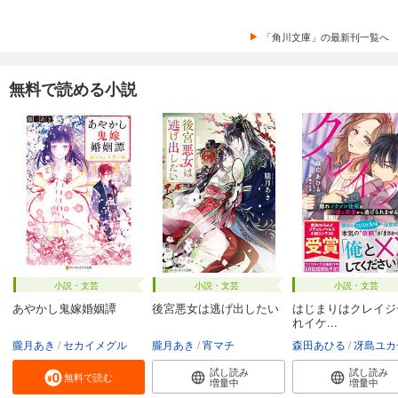
「角川文庫」の最新刊一覧へ
無料で読める小説
小説・文芸
小説・文芸
小説・文芸
あやかし鬼嫁婚姻譚
後宮悪女は逃げ出したい
はじまりはクレイジ
れイケ...
朧月あき
セカイメグル
朧月あき
宵マチ
森田あひる
冴島ユカ
試し読み
試し読み
無料で読む
増量中
増量中