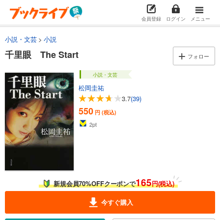
会員登録
ログイン
メニュー
小説・文芸
小説
千里眼 The Start
フォロー
小説・文芸
松岡圭祐
3.7
(39)
550
円 (税込)
2
pt
165
新規会員70%OFFクーポンで
円(税込)
今すぐ購入