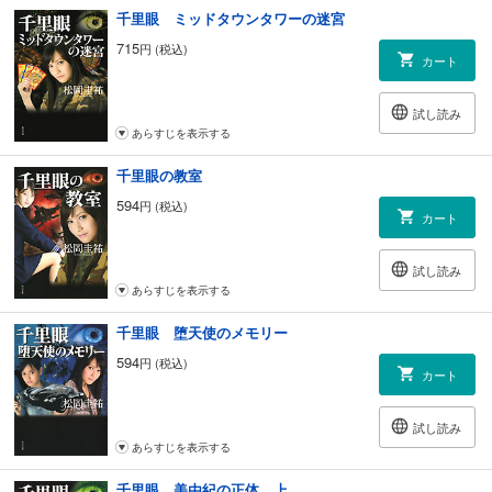
千里眼 ミッドタウンタワーの迷宮
715
円 (税込)
カート
試し読み
あらすじを表示する
千里眼の教室
594
円 (税込)
カート
試し読み
あらすじを表示する
千里眼 堕天使のメモリー
594
円 (税込)
カート
試し読み
あらすじを表示する
千里眼 美由紀の正体 上