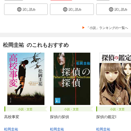
試し読み
試し読み
試し読み
「小説」ランキングの一覧へ
松岡圭祐 のこれもおすすめ
小説・文芸
小説・文芸
小説・文芸
高校事変
探偵の探偵
探偵の鑑定I
松岡圭祐
松岡圭祐
松岡圭祐