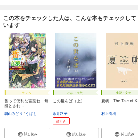
この本をチェックした人は、こんな本もチェックして
います
ラノベ
小説・文芸
小説・文芸
番って便利な言葉ね 無
この世をば（上）
夏帆―The Tale of 
能とされ...
―
朝山みどり
うぱも
永井路子
村上春樹
値引き
試し読み
試し読み
試し読み