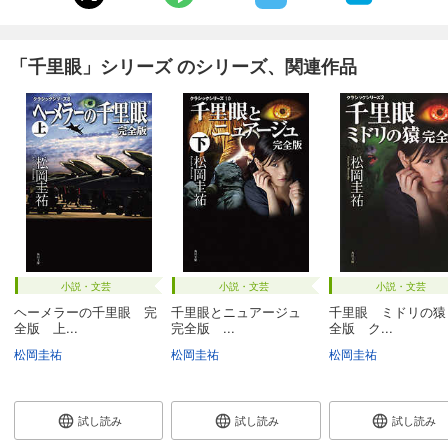
「千里眼」シリーズ のシリーズ、関連作品
小説・文芸
小説・文芸
小説・文芸
ヘーメラーの千里眼 完
千里眼とニュアージュ
千里眼 ミドリの猿
全版 上...
完全版 ...
全版 ク...
松岡圭祐
松岡圭祐
松岡圭祐
試し読み
試し読み
試し読み