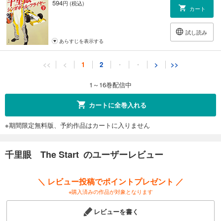
594
円 (税込)
カート
試し読み
あらすじを表示する
千里眼 優しい悪魔 上
<<
<
1
2
・
・
>
>>
671
円 (税込)
カート
1～16巻配信中
試し読み
カートに全巻入れる
あらすじを表示する
※期間限定無料版、予約作品はカートに入りません
千里眼 優しい悪魔 下
550
円 (税込)
カート
千里眼 The Start のユーザーレビュー
試し読み
＼ レビュー投稿でポイントプレゼント ／
あらすじを表示する
※購入済みの作品が対象となります
千里眼 キネシクス・アイ 上
レビューを書く
594
円 (税込)
カート