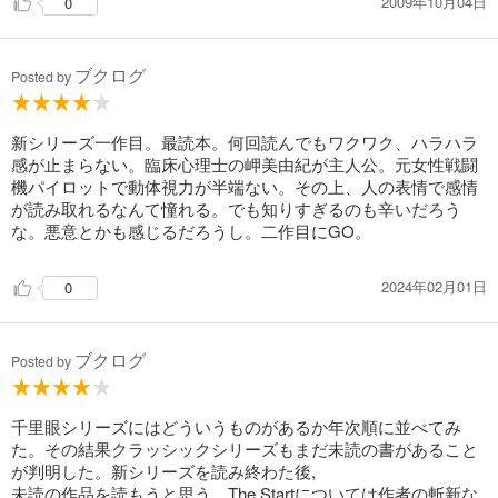
2009年10月04日
0
ブクログ
Posted by
新シリーズ一作目。最読本。何回読んでもワクワク、ハラハラ
感が止まらない。臨床心理士の岬美由紀が主人公。元女性戦闘
機パイロットで動体視力が半端ない。その上、人の表情で感情
が読み取れるなんて憧れる。でも知りすぎるのも辛いだろう
な。悪意とかも感じるだろうし。二作目にGO。
2024年02月01日
0
ブクログ
Posted by
千里眼シリーズにはどういうものがあるか年次順に並べてみ
た。その結果クラッシックシリーズもまだ未読の書があること
が判明した。新シリーズを読み終わた後,
未読の作品を読もうと思う。The Startについては作者の斬新な