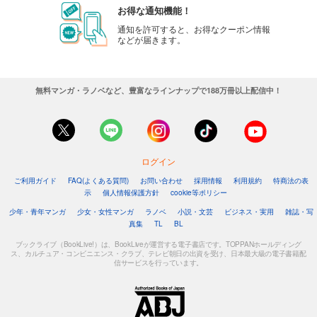
お得な通知機能！
通知を許可すると、お得なクーポン情報
などが届きます。
無料マンガ・ラノベなど、豊富なラインナップで188万冊以上配信中！
ログイン
ご利用ガイド
FAQ(よくある質問)
お問い合わせ
採用情報
利用規約
特商法の表
示
個人情報保護方針
cookie等ポリシー
少年・青年マンガ
少女・女性マンガ
ラノベ
小説・文芸
ビジネス・実用
雑誌・写
真集
TL
BL
ブックライブ（BookLive!）は、BookLiveが運営する電子書店です。TOPPANホールディング
ス、カルチュア・コンビニエンス・クラブ、テレビ朝日の出資を受け、日本最大級の電子書籍配
信サービスを行っています。