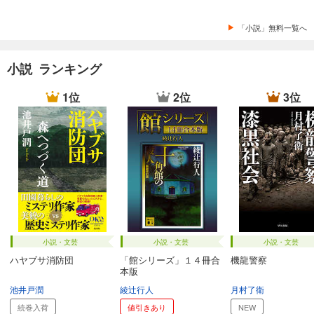
「小説」無料一覧へ
小説 ランキング
1位
2位
3位
小説・文芸
小説・文芸
小説・文芸
ハヤブサ消防団
「館シリーズ」１４冊合
機龍警察
本版
池井戸潤
綾辻行人
月村了衛
続巻入荷
値引きあり
NEW