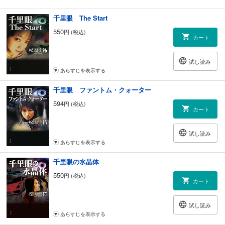
千里眼 The Start
550
円 (税込)
カート
試し読み
あらすじを表示する
千里眼 ファントム・クォーター
594
円 (税込)
カート
試し読み
あらすじを表示する
千里眼の水晶体
550
円 (税込)
カート
試し読み
あらすじを表示する