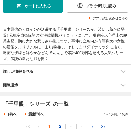
カートに入れる
ブラウザ試し読み
アプリ試し読みはこちら
日本最強のヒロインが活躍する「千里眼」シリーズが、装いも新たに登
場! 元航空自衛隊初の女性戦闘機パイロットにして、現在臨床心理士の岬
美由紀。胸に大きな悲しみを抱えつつ、事件に立ち向かう等身大の女性
の活躍をよりリアルに、より繊細に、そしてよりダイナミックに描く。
緻密な伏線と鮮やかなどんでん返しで累計400万部を超える人気シリー
ズ、伝説の新たな扉を開く!
詳しい情報を見る
閲覧環境
「千里眼」シリーズ の一覧
1巻へ
最新刊へ
1～10件目
/
16件
<<
<
1
2
・
・
>
>>