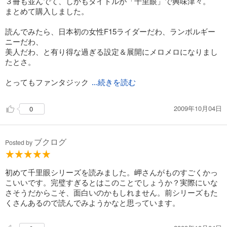
３冊も並んでて、しかもタイトルが「千里眼」で興味津々。
まとめて購入しました。
試し読み
あらすじを表示する
読んでみたら、日本初の女性F15ライダーだわ、ランボルギー
ニーだわ、
美人だわ、と有り得な過ぎる設定＆展開にメロメロになりまし
たとさ。
とってもファンタジック
...続きを読む
2009年10月04日
0
ブクログ
Posted by
初めて千里眼シリーズを読みました。岬さんがものすごくかっ
こいいです。完璧すぎるとはこのことでしょうか？実際にいな
さそうだからこそ、面白いのかもしれません。前シリーズもた
くさんあるので読んでみようかなと思っています。