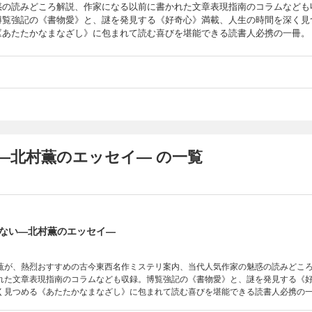
惑の読みどころ解説、作家になる以前に書かれた文章表現指南のコラムなども
博覧強記の《書物愛》と、謎を発見する《好奇心》満載、人生の時間を深く見
《あたたかなまなざし》に包まれて読む喜びを堪能できる読書人必携の一冊。
―北村薫のエッセイ― の一覧
ない―北村薫のエッセイ―
薫が、熱烈おすすめの古今東西名作ミステリ案内、当代人気作家の魅惑の読みどこ
れた文章表現指南のコラムなども収録。博覧強記の《書物愛》と、謎を発見する《
く見つめる《あたたかなまなざし》に包まれて読む喜びを堪能できる読書人必携の