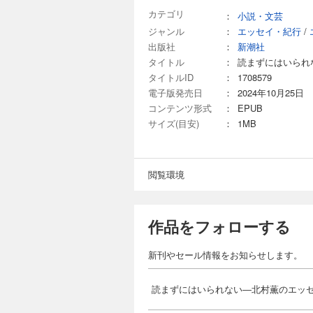
カテゴリ
：
小説・文芸
ジャンル
：
エッセイ・紀行
/
出版社
：
新潮社
タイトル
：
読まずにはいられ
タイトルID
：
1708579
電子版発売日
：
2024年10月25日
コンテンツ形式
：
EPUB
サイズ(目安)
：
1MB
閲覧環境
作品をフォローする
新刊やセール情報をお知らせします。
読まずにはいられない―北村薫のエッ