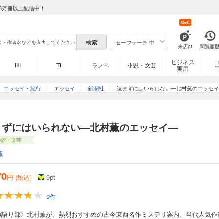
8万冊以上配信中！
Get!
セーフサーチ 中
来店pt
閲覧履
ビジネス
BL
TL
ラノベ
小説・文芸
実用
エッセイ・紀行
エッセイ
新潮社
読まずにはいられない―北村薫のエッセイ
まずにはいられない―北村薫のエッセイ―
小説・文芸
薫
70
円 (税込)
9
pt
9件
の語り部》北村薫が、熱烈おすすめの古今東西名作ミステリ案内、当代人気作