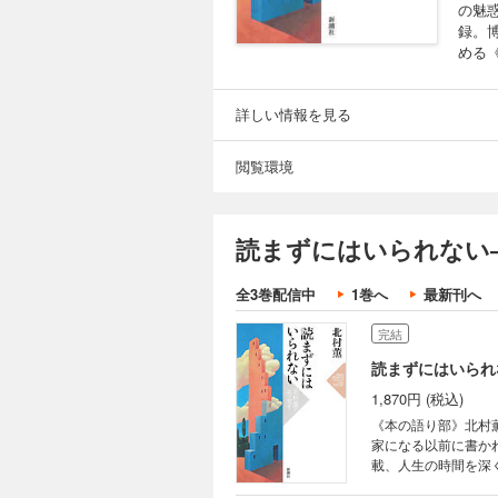
の魅
録。
める
詳しい情報を見る
閲覧環境
読まずにはいられない
全3巻配信中
1巻へ
最新刊へ
完結
読まずにはいられ
1,870円 (税込)
《本の語り部》北村
家になる以前に書か
載、人生の時間を深