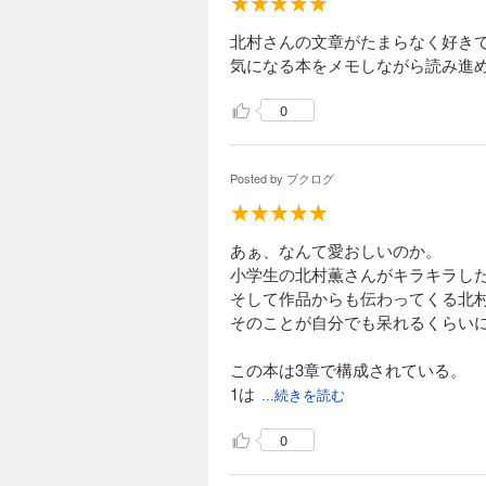
北村さんの文章がたまらなく好き
気になる本をメモしながら読み進
0
Posted by
ブクログ
あぁ、なんて愛おしいのか。
小学生の北村薫さんがキラキラし
そして作品からも伝わってくる北
そのことが自分でも呆れるくらい
この本は3章で構成されている。
1は
...続きを読む
0