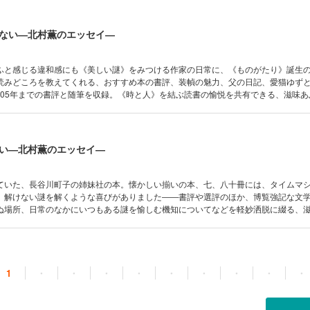
ない―北村薫のエッセイ―
ふと感じる違和感にも《美しい謎》をみつける作家の日常に、《ものがたり》誕生
読みどころを教えてくれる、おすすめ本の書評、装幀の魅力、父の日記、愛猫ゆず
2005年までの書評と随筆を収録。《時と人》を結ぶ読書の愉悦を共有できる、滋味
い―北村薫のエッセイ―
ていた、長谷川町子の姉妹社の本。懐かしい揃いの本、七、八十冊には、タイムマ
、解けない謎を解くような喜びがありました――書評や選評のほか、博覧強記な文
ぬ場所、日常のなかにいつもある謎を愉しむ機知についてなどを軽妙洒脱に綴る、
1
・
・
・
・
・
・
・
・
・