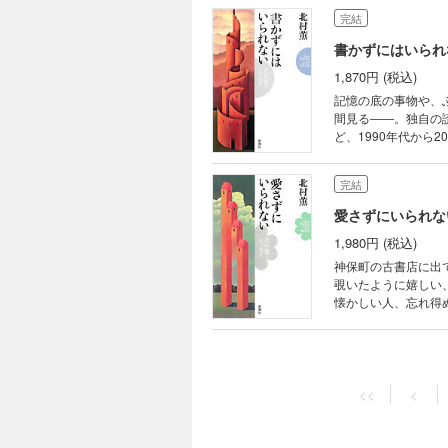
完結
書かずにはいられ
1,870円 (税込)
記憶の底の事物や、
間見る――。独自の
ど、1990年代から
ッセイ集。
完結
愛さずにいられな
1,980円 (税込)
神保町の古書店に出
覗いたように嬉しい
懐かしい人、忘れ得
る一冊。
<<
<