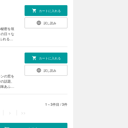
カートに入れる
試し読み
の秘密を垣
との日々な
あふれるエ
カートに入れる
試し読み
シンの窓を
学の話題、
滋味あふれ
1～3件目
/
3件
>
>>