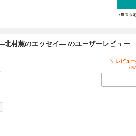
※期間限
―北村薫のエッセイ― のユーザーレビュー
＼ レビュ
※購