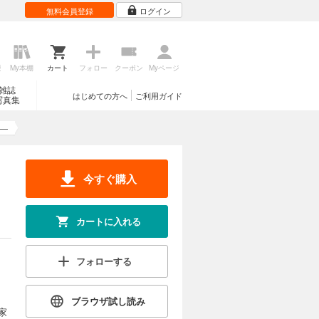
無料会員登録
ログイン
歴
My本棚
カート
フォロー
クーポン
Myページ
雑誌
はじめての方へ
ご利用ガイド
写真集
―
今すぐ購入
カートに入れる
フォローする
ブラウザ試し読み
家