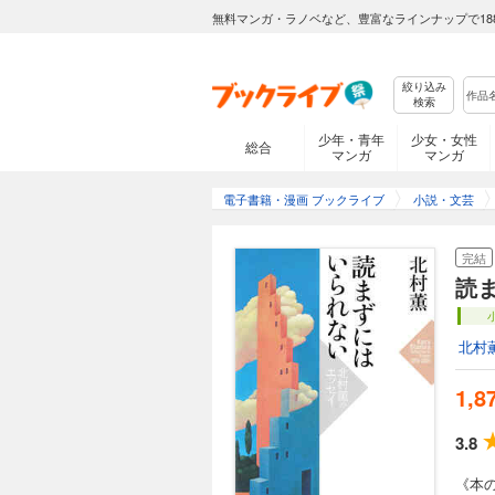
無料マンガ・ラノベなど、豊富なラインナップで18
絞り込み
検索
少年・青年
少女・女性
総合
マンガ
マンガ
電子書籍・漫画 ブックライブ
小説・文芸
完結
読
北村
1,8
3.8
《本