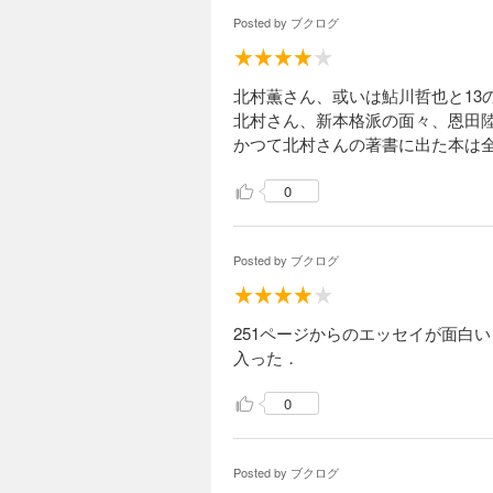
Posted by
ブクログ
北村薫さん、或いは鮎川哲也と1
北村さん、新本格派の面々、恩田
かつて北村さんの著書に出た本は
0
Posted by
ブクログ
251ページからのエッセイが面白
入った．
0
Posted by
ブクログ