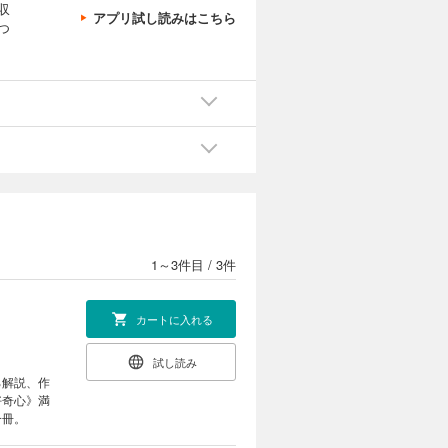
収
アプリ試し読みはこちら
つ
1～3件目
/
3件
カートに入れる
試し読み
ろ解説、作
好奇心》満
一冊。