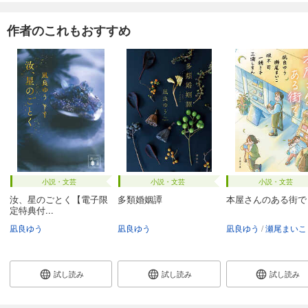
作者のこれもおすすめ
小説・文芸
小説・文芸
小説・文芸
汝、星のごとく【電子限
多類婚姻譚
本屋さんのある街で
定特典付...
凪良ゆう
凪良ゆう
凪良ゆう
瀬尾まいこ
試し読み
試し読み
試し読み