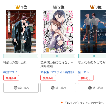
1位
2位
3位
BL
BL
BL
特級αの愛したΩ
契約Ωは番になれない～
君となら恋をしてみ
政略結婚...
神波アユミ
東条洛
アスティル編集部
窪田マル
無料あり
無料あり
無料あり
試し読み
試し読み
試し読み
「BLマンガ」ランキングの一覧へ