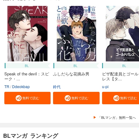
BL
BL
BL
Speak of the devil：スピ
ふしだらな花摘み男
ピザ配達員とゴール
ーク・...
レス【タ...
TR
Ddeokbap
鈴代
u-pi
無料で読む
無料で読む
無料で読む
「BLマンガ」無料一覧へ
BLマンガ ランキング