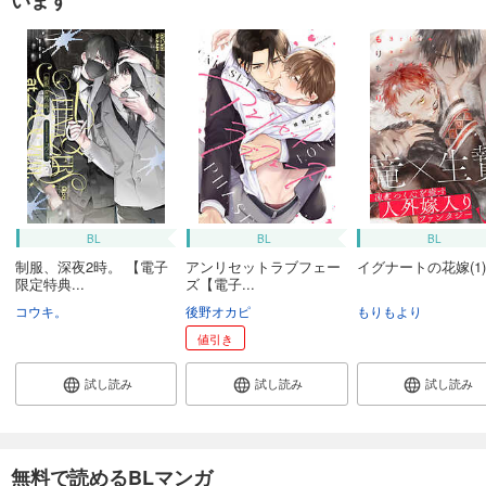
BL
BL
BL
制服、深夜2時。 【電子
アンリセットラブフェー
イグナートの花嫁(1)
限定特典...
ズ【電子...
コウキ。
後野オカピ
もりもより
値引き
試し読み
試し読み
試し読み
無料で読めるBLマンガ