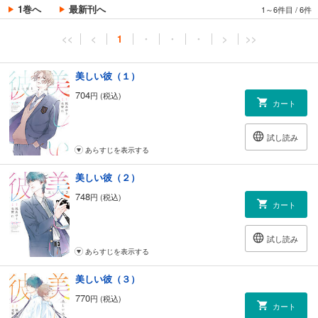
1巻へ
最新刊へ
1～6件目
/
6件
<<
<
1
・
・
・
>
>>
美しい彼（１）
704
円 (税込)
カート
試し読み
あらすじを表示する
美しい彼（２）
748
円 (税込)
カート
試し読み
あらすじを表示する
美しい彼（３）
770
円 (税込)
カート