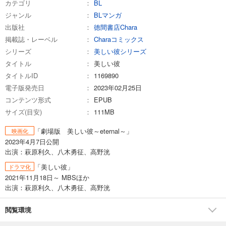
カテゴリ
BL
ジャンル
BLマンガ
出版社
徳間書店Chara
掲載誌・レーベル
Charaコミックス
シリーズ
美しい彼シリーズ
タイトル
美しい彼
タイトルID
1169890
電子版発売日
2023年02月25日
コンテンツ形式
EPUB
サイズ(目安)
111MB
「劇場版 美しい彼～eternal～」
映画化
2023年4月7日公開
出演：萩原利久、八木勇征、高野洸
「美しい彼」
ドラマ化
2021年11月18日～ MBSほか
出演：萩原利久、八木勇征、高野洸
閲覧環境