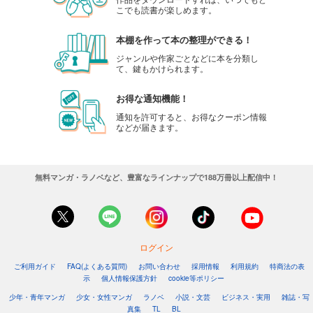
こでも読書が楽しめます。
本棚を作って本の整理ができる！
ジャンルや作家ごとなどに本を分類し
て、鍵もかけられます。
お得な通知機能！
通知を許可すると、お得なクーポン情報
などが届きます。
無料マンガ・ラノベなど、豊富なラインナップで188万冊以上配信中！
ログイン
ご利用ガイド
FAQ(よくある質問)
お問い合わせ
採用情報
利用規約
特商法の表
示
個人情報保護方針
cookie等ポリシー
少年・青年マンガ
少女・女性マンガ
ラノベ
小説・文芸
ビジネス・実用
雑誌・写
真集
TL
BL