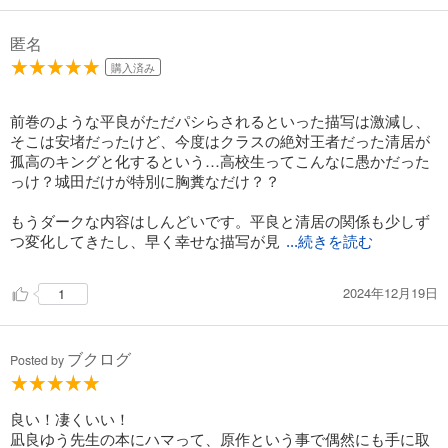
匿名
購入済み
前巻のような平良がただパシらされるといった描写は激減し、
そこは安堵だったけど、今度はクラスの絶対王者だった清居が
孤高のキングと化するという…高校生ってこんなに愚かだった
っけ？城田だけが特別に胸糞なだけ？？
もうダークな内容はしんどいです。平良と清居の関係も少しず
つ変化してきたし、早く幸せな描写が見
...続きを読む
2024年12月19日
1
ブクログ
Posted by
良い！凄くいい！
凪良ゆう先生の本にハマって、原作という事で偶然にも手に取