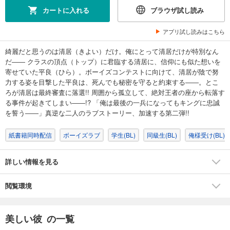
カートに入れる
ブラウザ試し読み
アプリ試し読みはこちら
綺麗だと思うのは清居（きよい）だけ。俺にとって清居だけが特別なん
だ―― クラスの頂点（トップ）に君臨する清居に、信仰にも似た想いを
寄せていた平良（ひら）。ボーイズコンテストに向けて、清居が陰で努
力する姿を目撃した平良は、死んでも秘密を守ると約束する――。とこ
ろが清居は最終審査に落選!! 周囲から孤立して、絶対王者の座から転落す
る事件が起きてしまい――!? 「俺は最後の一兵になってもキングに忠誠
を誓う――」真逆な二人のラブストーリー、加速する第二弾!!
紙書籍同時配信
ボーイズラブ
学生(BL)
同級生(BL)
俺様受け(BL)
詳しい情報を見る
閲覧環境
美しい彼 の一覧