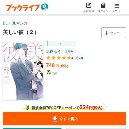
会員登録
ログイン
メニュー
BL
BLマンガ
美しい彼（２）
フォロー
BL
凪良ゆう
/
北野仁
4.8
(69)
748
円 (税込)
3
pt
224
新規会員70%OFFクーポンで
円(税込)
今すぐ購入