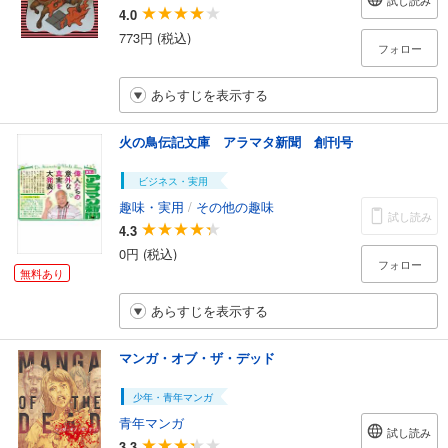
試し読み
4.0
773円 (税込)
フォロー
あらすじを表示する
火の鳥伝記文庫 アラマタ新聞 創刊号
ビジネス・実用
趣味・実用
/
その他の趣味
試し読み
4.3
0円 (税込)
フォロー
無料あり
あらすじを表示する
マンガ・オブ・ザ・デッド
少年・青年マンガ
青年マンガ
試し読み
3.3