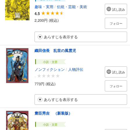
趣味・実用
/
伝統・芸能・美術
試し読み
4.5
2,200円 (税込)
フォロー
あらすじを表示する
織田信長 乱世の風雲児
小説・文芸
ノンフィクション
/
人物評伝
試し読み
-
773円 (税込)
フォロー
あらすじを表示する
豊臣秀吉 （新装版）
小説・文芸