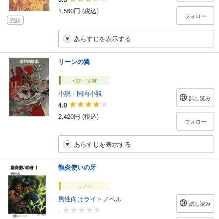
1,560円 (税込)
フォロー
完結
あらすじを表示する
リーンの翼
小説・文芸
小説
/
国内小説
試し読み
4.0
2,420円 (税込)
フォロー
あらすじを表示する
龍炎使いの牙
ラノベ
男性向けライトノベル
試し読み
-