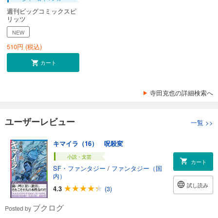
週刊ビッグコミックスピ
リッツ
NEW
510
円 (税込)
カート
寺田克也の詳細検索へ
ユーザーレビュー
一覧
>>
キマイラ（16） 呪殺変
小説・文芸
カート
SF・ファンタジー
/
ファンタジー（国
内）
試し読み
4.3
(3)
ブクログ
Posted by