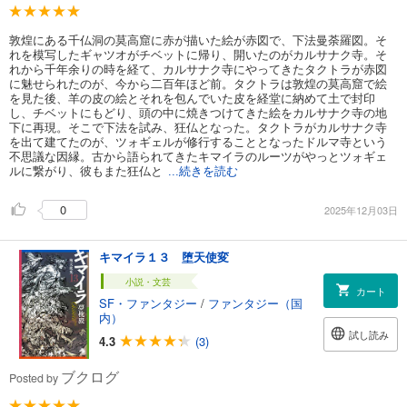
敦煌にある千仏洞の莫高窟に赤が描いた絵が赤図で、下法曼荼羅図。そ
れを模写したギャツオがチベットに帰り、開いたのがカルサナク寺。そ
れから千年余りの時を経て、カルサナク寺にやってきたタクトラが赤図
に魅せられたのが、今から二百年ほど前。タクトラは敦煌の莫高窟で絵
を見た後、羊の皮の絵とそれを包んでいた皮を経堂に納めて土で封印
し、チベットにもどり、頭の中に焼きつけてきた絵をカルサナク寺の地
下に再現。そこで下法を試み、狂仏となった。タクトラがカルサナク寺
を出て建てたのが、ツォギェルが修行することとなったドルマ寺という
不思議な因縁。古から語られてきたキマイラのルーツがやっとツォギェ
ルに繋がり、彼もまた狂仏と
...続きを読む
0
2025年12月03日
キマイラ１３ 堕天使変
小説・文芸
カート
SF・ファンタジー
/
ファンタジー（国
内）
試し読み
4.3
(3)
ブクログ
Posted by