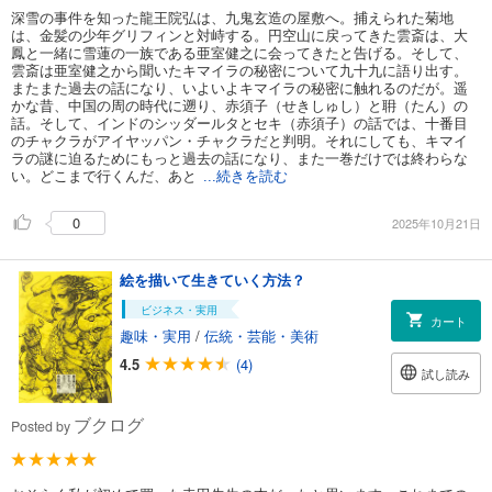
深雪の事件を知った龍王院弘は、九鬼玄造の屋敷へ。捕えられた菊地
は、金髪の少年グリフィンと対峙する。円空山に戻ってきた雲斎は、大
鳳と一緒に雪蓮の一族である亜室健之に会ってきたと告げる。そして、
雲斎は亜室健之から聞いたキマイラの秘密について九十九に語り出す。
またまた過去の話になり、いよいよキマイラの秘密に触れるのだが。遥
かな昔、中国の周の時代に遡り、赤須子（せきしゅし）と耼（たん）の
話。そして、インドのシッダールタとセキ（赤須子）の話では、十番目
のチャクラがアイヤッパン・チャクラだと判明。それにしても、キマイ
ラの謎に迫るためにもっと過去の話になり、また一巻だけでは終わらな
い。どこまで行くんだ、あと
...続きを読む
0
2025年10月21日
絵を描いて生きていく方法？
ビジネス・実用
カート
趣味・実用
/
伝統・芸能・美術
4.5
(4)
試し読み
ブクログ
Posted by