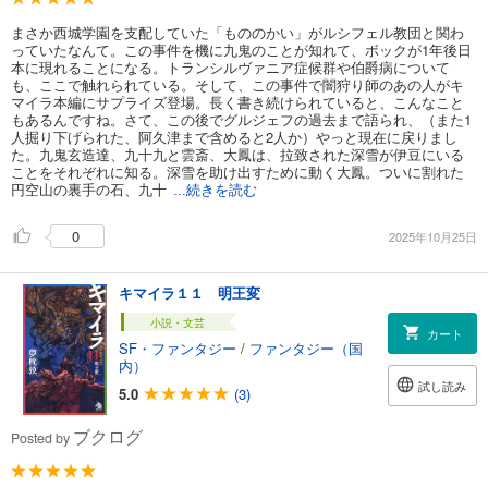
まさか西城学園を支配していた「もののかい」がルシフェル教団と関わ
っていたなんて。この事件を機に九鬼のことが知れて、ボックが1年後日
本に現れることになる。トランシルヴァニア症候群や伯爵病について
も、ここで触れられている。そして、この事件で闇狩り師のあの人がキ
マイラ本編にサプライズ登場。長く書き続けられていると、こんなこと
もあるんですね。さて、この後でグルジェフの過去まで語られ、（また1
人掘り下げられた、阿久津まで含めると2人か）やっと現在に戻りまし
た。九鬼玄造達、九十九と雲斎、大鳳は、拉致された深雪が伊豆にいる
ことをそれぞれに知る。深雪を助け出すために動く大鳳。ついに割れた
円空山の裏手の石、九十
...続きを読む
0
2025年10月25日
キマイラ１１ 明王変
小説・文芸
カート
SF・ファンタジー
/
ファンタジー（国
内）
試し読み
5.0
(3)
ブクログ
Posted by