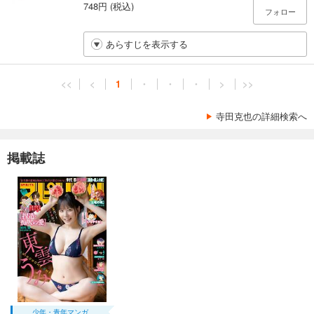
748円 (税込)
フォロー
あらすじを表示する
<<
<
1
・
・
・
>
>>
寺田克也の詳細検索へ
掲載誌
少年・青年マンガ