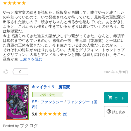
やっと魔宮変の続きを読めた。呪殺変が再開して、昨年やっと終了した
のを知っていたので、いつ発売されるか待っていた。最終巻の聖獣変が
出版された後なので、続きがちゃんと出るか心配していた。あとがきに
よると、これからも作者が生きているかぎりは書いていくのだろう。次
は煉獄変だ。
今まで語られてきた過去の話が少しずつ繋がってきた。なんと、赤須子
は現代まで生きているのか。雪蓮の一族、曹元深（能海寛）と一緒にい
た真蓮の正体も驚きだった。今も生きているあの人物だったのかぁー。
それぞれの対決がやはりおもしろい。大鳳とグリフィン、トゥントゥプ
とグリフィン、大鳳とアンドルッチャンと闘いは繰り広げられ、そこへ
巫炎が空
...続きを読む
0
2026年06月28日
キマイラ１５ 魔宮変
小説・文芸
カート
SF・ファンタジー
/
ファンタジー（国
内）
試し読み
5.0
(3)
ブクログ
Posted by