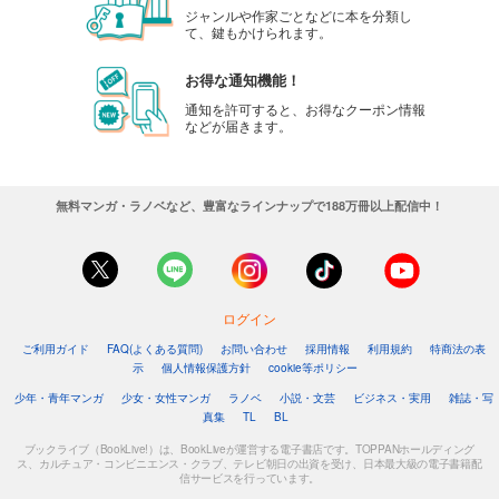
ジャンルや作家ごとなどに本を分類し
て、鍵もかけられます。
お得な通知機能！
通知を許可すると、お得なクーポン情報
などが届きます。
無料マンガ・ラノベなど、豊富なラインナップで188万冊以上配信中！
ログイン
ご利用ガイド
FAQ(よくある質問)
お問い合わせ
採用情報
利用規約
特商法の表
示
個人情報保護方針
cookie等ポリシー
少年・青年マンガ
少女・女性マンガ
ラノベ
小説・文芸
ビジネス・実用
雑誌・写
真集
TL
BL
ブックライブ（BookLive!）は、BookLiveが運営する電子書店です。TOPPANホールディング
ス、カルチュア・コンビニエンス・クラブ、テレビ朝日の出資を受け、日本最大級の電子書籍配
信サービスを行っています。