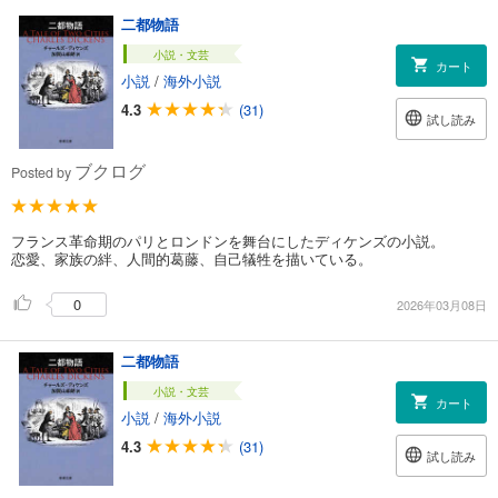
二都物語
小説・文芸
カート
小説
/
海外小説
4.3
(31)
試し読み
ブクログ
Posted by
フランス革命期のパリとロンドンを舞台にしたディケンズの小説。
恋愛、家族の絆、人間的葛藤、自己犠牲を描いている。
0
2026年03月08日
二都物語
小説・文芸
カート
小説
/
海外小説
4.3
(31)
試し読み