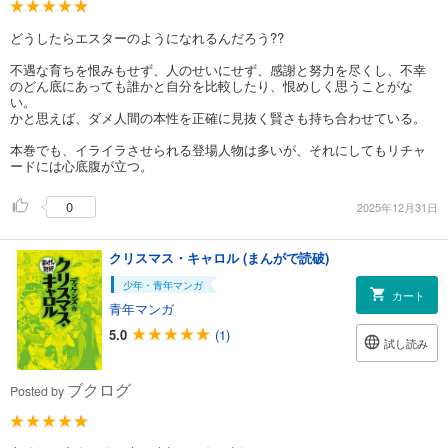
どうしたらエスターのようになれるんだろう??
不遇な育ちを恨みもせず、人のせいにせず、感謝と努力を尽くし、不幸
のどん底にあっても誰かと自分を比較したり、恨めしく思うことがな
い。
かと思えば、ダメ人間の本性を正確に見抜く賢さも持ち合わせている。
本巻でも、イライラさせられる登場人物は多いが、それにしてもリチャ
ードには心底腹が立つ。
0
2025年12月31日
クリスマス・キャロル (まんがで読破)
少年・青年マンガ
カート
青年マンガ
5.0
(1)
試し読み
ブクログ
Posted by