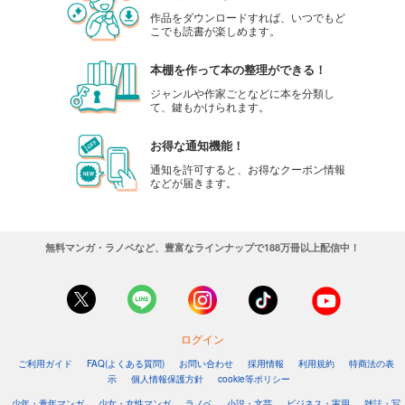
作品をダウンロードすれば、いつでもど
こでも読書が楽しめます。
本棚を作って本の整理ができる！
ジャンルや作家ごとなどに本を分類し
て、鍵もかけられます。
お得な通知機能！
通知を許可すると、お得なクーポン情報
などが届きます。
無料マンガ・ラノベなど、豊富なラインナップで188万冊以上配信中！
ログイン
ご利用ガイド
FAQ(よくある質問)
お問い合わせ
採用情報
利用規約
特商法の表
示
個人情報保護方針
cookie等ポリシー
少年・青年マンガ
少女・女性マンガ
ラノベ
小説・文芸
ビジネス・実用
雑誌・写