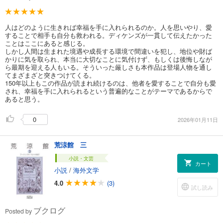
人はどのように生きれば幸福を手に入れられるのか。人を思いやり、愛
することで相手も自分も救われる。ディケンズが一貫して伝えたかった
ことはここにあると感じる。
しかし人間は生まれた境遇や成長する環境で間違いを犯し、地位や財ば
かりに気を取られ、本当に大切なことに気付けず、もしくは後悔しなが
ら最期を迎える人もいる。そういった厳しさも本作品は登場人物を通し
てまざまざと突きつけてくる。
150年以上もこの作品が読まれ続けるのは、他者を愛することで自分も愛
され、幸福を手に入れられるという普遍的なことがテーマであるからで
あると思う。
0
2026年01月11日
荒涼館 三
小説・文芸
カート
小説
/
海外文学
4.0
(3)
試し読み
ブクログ
Posted by