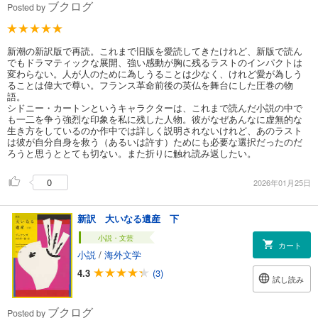
ブクログ
Posted by
新潮の新訳版で再読。これまで旧版を愛読してきたけれど、新版で読ん
でもドラマティックな展開、強い感動が胸に残るラストのインパクトは
変わらない。人が人のために為しうることは少なく、けれど愛が為しう
ることは偉大で尊い。フランス革命前後の英仏を舞台にした圧巻の物
語。
シドニー・カートンというキャラクターは、これまで読んだ小説の中で
も一二を争う強烈な印象を私に残した人物。彼がなぜあんなに虚無的な
生き方をしているのか作中では詳しく説明されないけれど、あのラスト
は彼が自分自身を救う（あるいは許す）ためにも必要な選択だったのだ
ろうと思うととても切ない。また折りに触れ読み返したい。
0
2026年01月25日
新訳 大いなる遺産 下
小説・文芸
カート
小説
/
海外文学
4.3
(3)
試し読み
ブクログ
Posted by