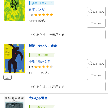
少年・青年マンガ
青年マンガ
試し読み
5.0
484円 (税込)
フォロー
あらすじを表示する
新訳 大いなる遺産
小説・文芸
小説
/
海外文学
試し読み
4.3
1,078円 (税込)
フォロー
完結
あらすじを表示する
大いなる遺産
小説・文芸