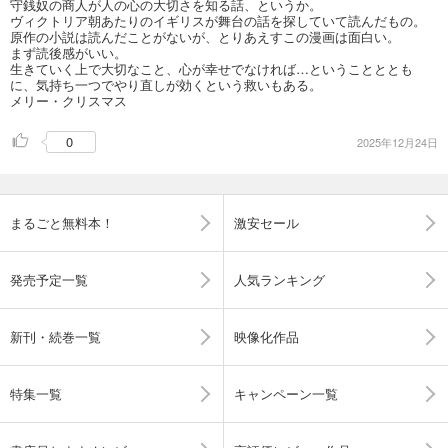
守銭奴の商人が人の心の大切さを知る話、というか。
ヴィクトリア朝あたりのイギリスが舞台の話を探していて読んだもの。
原作の小説は読んだことがないが、とりあえすこの漫画は面白い。
まず読後感がいい。
生きていく上で大切なこと、心が幸せでなければ…ということととも
に、気持ち一つでやり直しが効くという救いもある。
メリー・クリスマス
0
2025年12月24日
まるごと無料本！
激安セール
発売予定一覧
人気ランキング
新刊・続巻一覧
映像化作品
特集一覧
キャンペーン一覧